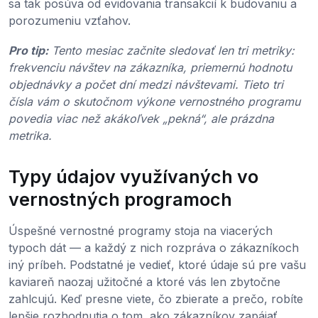
sa tak posúva od evidovania transakcií k budovaniu a
porozumeniu vzťahov.
Pro tip:
Tento mesiac začnite sledovať len tri metriky:
frekvenciu návštev na zákazníka, priemernú hodnotu
objednávky a počet dní medzi návštevami. Tieto tri
čísla vám o skutočnom výkone vernostného programu
povedia viac než akákoľvek „pekná“, ale prázdna
metrika.
Typy údajov využívaných vo
vernostných programoch
Úspešné vernostné programy stoja na viacerých
typoch dát — a každý z nich rozpráva o zákazníkoch
iný príbeh. Podstatné je vedieť, ktoré údaje sú pre vašu
kaviareň naozaj užitočné a ktoré vás len zbytočne
zahlcujú. Keď presne viete, čo zbierate a prečo, robíte
lepšie rozhodnutia o tom, ako zákazníkov zapájať.