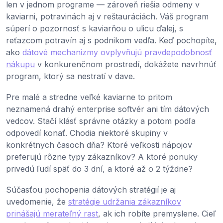
len v jednom programe — zároveň riešia odmeny v
kaviarni, potravinách aj v reštauráciách. Váš program
súperí o pozornosť s kaviarňou o ulicu ďalej, s
reťazcom potravín aj s podnikom vedľa. Keď pochopíte,
ako
dátové mechanizmy ovplyvňujú pravdepodobnosť
nákupu
v konkurenčnom prostredí, dokážete navrhnúť
program, ktorý sa nestratí v dave.
Pre malé a stredne veľké kaviarne to pritom
neznamená drahý enterprise softvér ani tím dátových
vedcov. Stačí klásť správne otázky a potom podľa
odpovedí konať. Chodia niektoré skupiny v
konkrétnych časoch dňa? Ktoré veľkosti nápojov
preferujú rôzne typy zákazníkov? A ktoré ponuky
privedú ľudí späť do 3 dní, a ktoré až o 2 týždne?
Súčasťou pochopenia dátových stratégií je aj
uvedomenie, že
stratégie udržania zákazníkov
prinášajú merateľný rast
, ak ich robíte premyslene. Cieľ