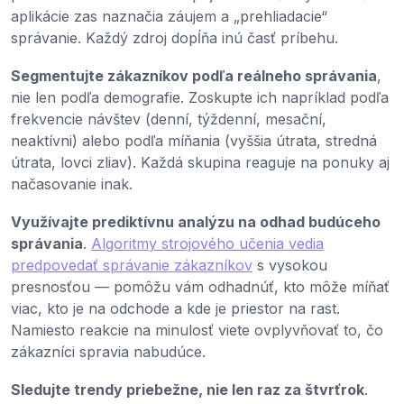
aplikácie zas naznačia záujem a „prehliadacie“
správanie. Každý zdroj dopĺňa inú časť príbehu.
Segmentujte zákazníkov podľa reálneho správania
,
nie len podľa demografie. Zoskupte ich napríklad podľa
frekvencie návštev (denní, týždenní, mesační,
neaktívni) alebo podľa míňania (vyššia útrata, stredná
útrata, lovci zliav). Každá skupina reaguje na ponuky aj
načasovanie inak.
Využívajte prediktívnu analýzu na odhad budúceho
správania
.
Algoritmy strojového učenia vedia
predpovedať správanie zákazníkov
s vysokou
presnosťou — pomôžu vám odhadnúť, kto môže míňať
viac, kto je na odchode a kde je priestor na rast.
Namiesto reakcie na minulosť viete ovplyvňovať to, čo
zákazníci spravia nabudúce.
Sledujte trendy priebežne, nie len raz za štvrťrok
.