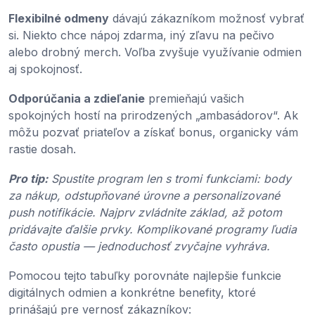
Flexibilné odmeny
dávajú zákazníkom možnosť vybrať
si. Niekto chce nápoj zdarma, iný zľavu na pečivo
alebo drobný merch. Voľba zvyšuje využívanie odmien
aj spokojnosť.
Odporúčania a zdieľanie
premieňajú vašich
spokojných hostí na prirodzených „ambasádorov“. Ak
môžu pozvať priateľov a získať bonus, organicky vám
rastie dosah.
Pro tip:
Spustite program len s tromi funkciami: body
za nákup, odstupňované úrovne a personalizované
push notifikácie. Najprv zvládnite základ, až potom
pridávajte ďalšie prvky. Komplikované programy ľudia
často opustia — jednoduchosť zvyčajne vyhráva.
Pomocou tejto tabuľky porovnáte najlepšie funkcie
digitálnych odmien a konkrétne benefity, ktoré
prinášajú pre vernosť zákazníkov: