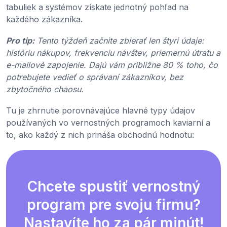
tabuliek a systémov získate jednotný pohľad na
každého zákazníka.
Pro tip:
Tento týždeň začnite zbierať len štyri údaje:
históriu nákupov, frekvenciu návštev, priemernú útratu a
e-mailové zapojenie. Dajú vám približne 80 % toho, čo
potrebujete vedieť o správaní zákazníkov, bez
zbytočného chaosu.
Tu je zhrnutie porovnávajúce hlavné typy údajov
používaných vo vernostných programoch kaviarní a
to, ako každý z nich prináša obchodnú hodnotu:
Chcete spustiť vernostný
program pre svoju firmu?
Nastavíte ho za pár minút!