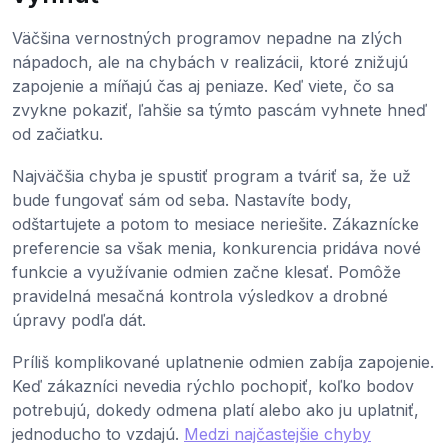
Väčšina vernostných programov nepadne na zlých
nápadoch, ale na chybách v realizácii, ktoré znižujú
zapojenie a míňajú čas aj peniaze. Keď viete, čo sa
zvykne pokaziť, ľahšie sa týmto pascám vyhnete hneď
od začiatku.
Najväčšia chyba je spustiť program a tváriť sa, že už
bude fungovať sám od seba. Nastavíte body,
odštartujete a potom to mesiace neriešite. Zákaznícke
preferencie sa však menia, konkurencia pridáva nové
funkcie a využívanie odmien začne klesať. Pomôže
pravidelná mesačná kontrola výsledkov a drobné
úpravy podľa dát.
Príliš komplikované uplatnenie odmien zabíja zapojenie.
Keď zákazníci nevedia rýchlo pochopiť, koľko bodov
potrebujú, dokedy odmena platí alebo ako ju uplatniť,
jednoducho to vzdajú.
Medzi najčastejšie chyby