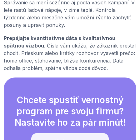
Správanie sa mení sezónne aj podľa vašich kampaní. V
lete rastú ľadové nápoje, v zime teplé. Kontrola
týždenne alebo mesačne vám umožní rýchlo zachytiť
posuny a upraviť ponuky.
Prepájajte kvantitatívne dáta s kvalitatívnou
spätnou väzbou
. Čísla vám ukážu, že zákazník prestal
chodiť. Prieskum alebo krátky rozhovor vysvetlí prečo:
home office, sťahovanie, bližšia konkurencia. Dáta
odhalia problém, spätná väzba dodá dôvod.
Chcete spustiť vernostný
program pre svoju firmu?
Nastavíte ho za pár minút!