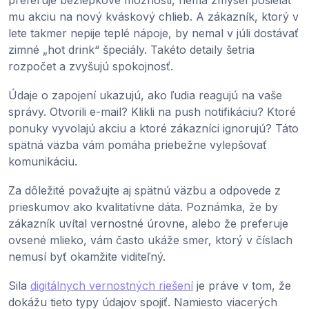
mu akciu na nový kváskový chlieb. A zákazník, ktorý v
lete takmer nepije teplé nápoje, by nemal v júli dostávať
zimné „hot drink“ špeciály. Takéto detaily šetria
rozpočet a zvyšujú spokojnosť.
Údaje o zapojení ukazujú, ako ľudia reagujú na vaše
správy. Otvorili e-mail? Klikli na push notifikáciu? Ktoré
ponuky vyvolajú akciu a ktoré zákazníci ignorujú? Táto
spätná väzba vám pomáha priebežne vylepšovať
komunikáciu.
Za dôležité považujte aj spätnú väzbu a odpovede z
prieskumov ako kvalitatívne dáta. Poznámka, že by
zákazník uvítal vernostné úrovne, alebo že preferuje
ovsené mlieko, vám často ukáže smer, ktorý v číslach
nemusí byť okamžite viditeľný.
Sila
digitálnych vernostných riešení
je práve v tom, že
dokážu tieto typy údajov spojiť. Namiesto viacerých