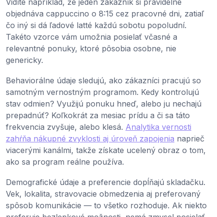
Vidíte napríklad, že jeden zákazník si pravidelne
objednáva cappuccino o 8:15 cez pracovné dni, zatiaľ
čo iný si dá ľadové latté každú sobotu popoludní.
Takéto vzorce vám umožnia posielať včasné a
relevantné ponuky, ktoré pôsobia osobne, nie
genericky.
Behaviorálne údaje sledujú, ako zákazníci pracujú so
samotným vernostným programom. Kedy kontrolujú
stav odmien? Využijú ponuku hneď, alebo ju nechajú
prepadnúť? Koľkokrát za mesiac prídu a či sa táto
frekvencia zvyšuje, alebo klesá.
Analytika vernosti
zahŕňa nákupné zvyklosti aj úroveň zapojenia
naprieč
viacerými kanálmi, takže získate ucelený obraz o tom,
ako sa program reálne používa.
Demografické údaje a preferencie dopĺňajú skladačku.
Vek, lokalita, stravovacie obmedzenia aj preferovaný
spôsob komunikácie — to všetko rozhoduje. Ak niekto
preferuje bezlepkové možnosti, nemá zmysel posielať