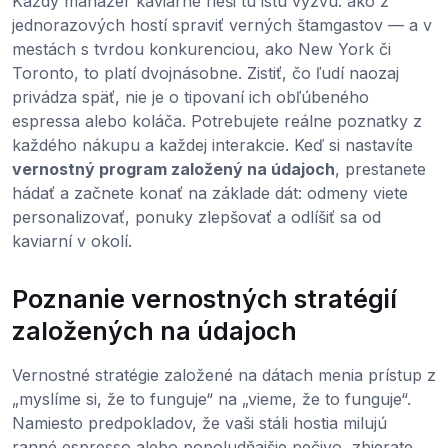
Každý manažér kaviarne rieši tú istú výzvu: ako z
jednorazových hostí spraviť verných štamgastov — a v
mestách s tvrdou konkurenciou, ako New York či
Toronto, to platí dvojnásobne. Zistiť, čo ľudí naozaj
privádza späť, nie je o tipovaní ich obľúbeného
espressa alebo koláča. Potrebujete reálne poznatky z
každého nákupu a každej interakcie. Keď si nastavíte
vernostný program založený na údajoch
, prestanete
hádať a začnete konať na základe dát: odmeny viete
personalizovať, ponuky zlepšovať a odlíšiť sa od
kaviarní v okolí.
Poznanie vernostných stratégií
založených na údajoch
Vernostné stratégie založené na dátach menia prístup z
„myslíme si, že to funguje“ na „vieme, že to funguje“.
Namiesto predpokladov, že vaši stáli hostia milujú
ranné espresso alebo popoludňajšie pečivo, zbierate