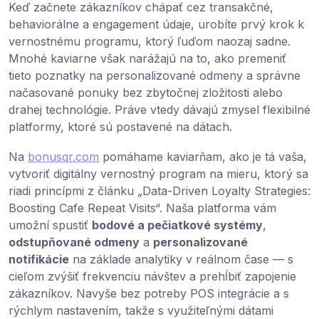
Keď začnete zákazníkov chápať cez transakčné,
behaviorálne a engagement údaje, urobíte prvý krok k
vernostnému programu, ktorý ľuďom naozaj sadne.
Mnohé kaviarne však narážajú na to, ako premeniť
tieto poznatky na personalizované odmeny a správne
načasované ponuky bez zbytočnej zložitosti alebo
drahej technológie. Práve vtedy dávajú zmysel flexibilné
platformy, ktoré sú postavené na dátach.
Na
bonusqr.com
pomáhame kaviarňam, ako je tá vaša,
vytvoriť digitálny vernostný program na mieru, ktorý sa
riadi princípmi z článku „Data-Driven Loyalty Strategies:
Boosting Cafe Repeat Visits“. Naša platforma vám
umožní spustiť
bodové a pečiatkové systémy
,
odstupňované odmeny
a
personalizované
notifikácie
na základe analytiky v reálnom čase — s
cieľom zvýšiť frekvenciu návštev a prehĺbiť zapojenie
zákazníkov. Navyše bez potreby POS integrácie a s
rýchlym nastavením, takže s využiteľnými dátami