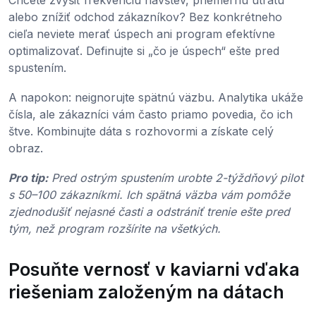
alebo znížiť odchod zákazníkov? Bez konkrétneho
cieľa neviete merať úspech ani program efektívne
optimalizovať. Definujte si „čo je úspech“ ešte pred
spustením.
A napokon: neignorujte spätnú väzbu. Analytika ukáže
čísla, ale zákazníci vám často priamo povedia, čo ich
štve. Kombinujte dáta s rozhovormi a získate celý
obraz.
Pro tip:
Pred ostrým spustením urobte 2-týždňový pilot
s 50–100 zákazníkmi. Ich spätná väzba vám pomôže
zjednodušiť nejasné časti a odstrániť trenie ešte pred
tým, než program rozšírite na všetkých.
Posuňte vernosť v kaviarni vďaka
riešeniam založeným na dátach