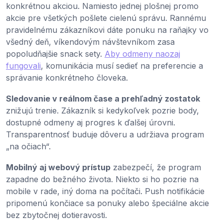
konkrétnou akciou. Namiesto jednej plošnej promo
akcie pre všetkých pošlete cielenú správu. Rannému
pravidelnému zákazníkovi dáte ponuku na raňajky vo
všedný deň, víkendovým návštevníkom zasa
popoludňajšie snack sety.
Aby odmeny naozaj
fungovali
, komunikácia musí sedieť na preferencie a
správanie konkrétneho človeka.
Sledovanie v reálnom čase a prehľadný zostatok
znižujú trenie. Zákazník si kedykoľvek pozrie body,
dostupné odmeny aj progres k ďalšej úrovni.
Transparentnosť buduje dôveru a udržiava program
„na očiach“.
Mobilný aj webový prístup
zabezpečí, že program
zapadne do bežného života. Niekto si ho pozrie na
mobile v rade, iný doma na počítači. Push notifikácie
pripomenú končiace sa ponuky alebo špeciálne akcie
bez zbytočnej dotieravosti.