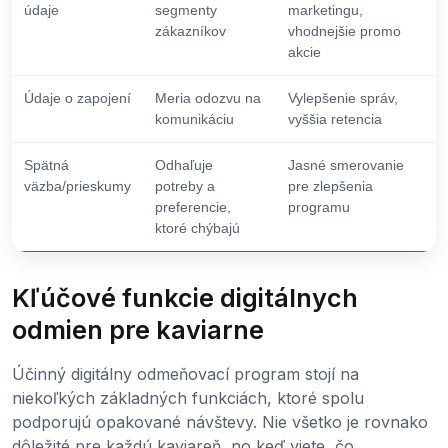
údaje
segmenty
marketingu,
zákazníkov
vhodnejšie promo
akcie
Údaje o zapojení
Meria odozvu na
Vylepšenie správ,
komunikáciu
vyššia retencia
Spätná
Odhaľuje
Jasné smerovanie
väzba/prieskumy
potreby a
pre zlepšenia
preferencie,
programu
ktoré chýbajú
Kľúčové funkcie digitálnych
odmien pre kaviarne
Účinný digitálny odmeňovací program stojí na
niekoľkých základných funkciách, ktoré spolu
podporujú opakované návštevy. Nie všetko je rovnako
dôležité pre každú kaviareň, no keď viete, čo