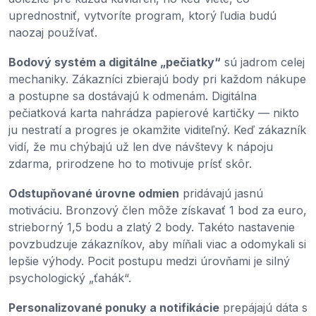
uprednostniť, vytvoríte program, ktorý ľudia budú
naozaj používať.
Bodový systém a digitálne „pečiatky“
sú jadrom celej
mechaniky. Zákazníci zbierajú body pri každom nákupe
a postupne sa dostávajú k odmenám. Digitálna
pečiatková karta nahrádza papierové kartičky — nikto
ju nestratí a progres je okamžite viditeľný. Keď zákazník
vidí, že mu chýbajú už len dve návštevy k nápoju
zdarma, prirodzene ho to motivuje prísť skôr.
Odstupňované úrovne odmien
pridávajú jasnú
motiváciu. Bronzový člen môže získavať 1 bod za euro,
strieborný 1,5 bodu a zlatý 2 body. Takéto nastavenie
povzbudzuje zákazníkov, aby míňali viac a odomykali si
lepšie výhody. Pocit postupu medzi úrovňami je silný
psychologický „ťahák“.
Personalizované ponuky a notifikácie
prepájajú dáta s