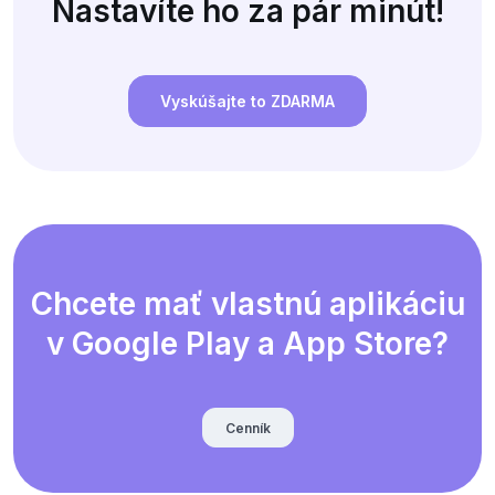
Nastavíte ho za pár minút!
Vyskúšajte to ZDARMA
Chcete mať vlastnú aplikáciu
v Google Play a App Store?
Cenník