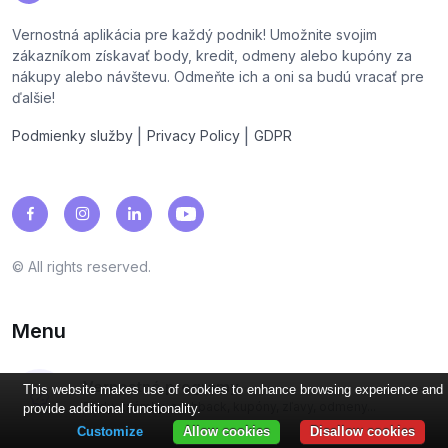
Vernostná aplikácia pre každý podnik! Umožnite svojim
zákazníkom získavať body, kredit, odmeny alebo kupóny za
nákupy alebo návštevu. Odmeňte ich a oni sa budú vracať pre
ďalšie!
|
|
Podmienky služby
Privacy Policy
GDPR
© All rights reserved.
Menu
Vernostné programy
This website makes use of cookies to enhance browsing experience and
Body, známky, cashback, kupóny, zľavy, odmeny...
provide additional functionality.
Customize
Allow cookies
Disallow cookies