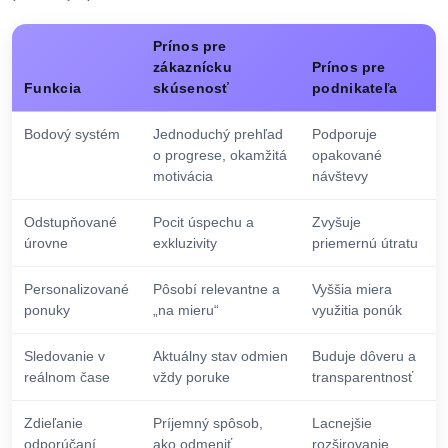
Prínos pre
zákaznícku
Prínos pre
Funkcia
skúsenosť
podnikateľa
Bodový systém
Jednoduchý prehľad
Podporuje
o progrese, okamžitá
opakované
motivácia
návštevy
Odstupňované
Pocit úspechu a
Zvyšuje
úrovne
exkluzivity
priemernú útratu
Personalizované
Pôsobí relevantne a
Vyššia miera
ponuky
„na mieru“
využitia ponúk
Sledovanie v
Aktuálny stav odmien
Buduje dôveru a
reálnom čase
vždy poruke
transparentnosť
Zdieľanie
Príjemný spôsob,
Lacnejšie
odporúčaní
ako odmeniť
rozširovanie