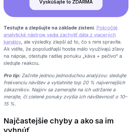
Vyskúšajte to ZDARMA
Testujte a zlepšujte na základe zistení
.
Pokročilé
analytické nástroje vedia zachytiť dáta z viacerých
kanálov
, ale výsledky zlepší až to, čo s nimi spravíte.
Ak vidíte, že popoludňajší hostia málo využívajú zľavy
na nápoje, otestujte radšej ponuku „káva + pečivo“ a
sledujte reakciu.
Pro tip:
Začnite jednou jednoduchou analýzou: sledujte
frekvenciu návštev a vytiahnite top 20 % najvernejších
zákazníkov. Najprv sa zamerajte na ich udržanie a
merajte, či cielené ponuky zvýšia ich návštevnosť o 10–
15 %.
Najčastejšie chyby a ako sa im
vyhnúť