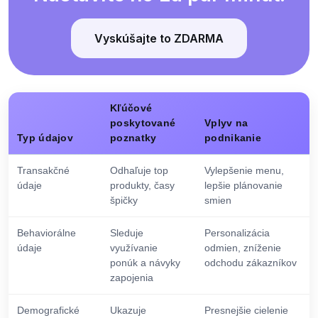
Vyskúšajte to ZDARMA
Kľúčové
poskytované
Vplyv na
Typ údajov
poznatky
podnikanie
Transakčné
Odhaľuje top
Vylepšenie menu,
údaje
produkty, časy
lepšie plánovanie
špičky
smien
Behaviorálne
Sleduje
Personalizácia
údaje
využívanie
odmien, zníženie
ponúk a návyky
odchodu zákazníkov
zapojenia
Demografické
Ukazuje
Presnejšie cielenie