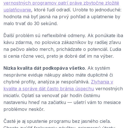
vernostných programov patrí práve zbytočne zložité
uplatňovanie
, ktoré ľudí odradí. Urobte to jednoduché:
hodnota má byť jasná na prvý pohľad a uplatnenie by
malo trvať do 30 sekúnd.
Ďalší problém sú neflexibilné odmeny. Ak ponúkate iba
kávu zdarma, no polovica zákazníkov by radšej zľavu
na pečivo alebo merch, prichádzate o potenciál. Ľudia
si cenia rôzne veci, preto je dobré dať im na výber.
Nízka kvalita dát podkopáva všetko
. Ak systém
nesprávne eviduje nákupy alebo máte duplicitné či
chybné profily, analýza je nespoľahlivá.
Zlyhania v
kvalite a správe dát často bránia úspechu
vernostných
iniciatív. Oplatí sa venovať pár hodín čistému
nastaveniu hneď na začiatku — ušetrí vám to mesiace
problémov neskôr.
Časté je aj spustenie programu bez jasného cieľa.
Chcete zvýšiť frekvenciu návštev, priemernú útratu