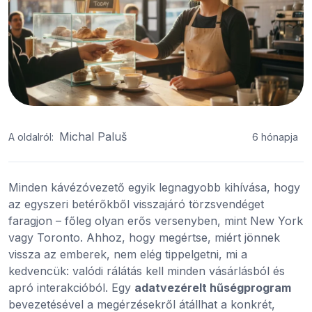
Michal Paluš
A oldalról:
6 hónapja
Minden kávézóvezető egyik legnagyobb kihívása, hogy
az egyszeri betérőkből visszajáró törzsvendéget
faragjon – főleg olyan erős versenyben, mint New York
vagy Toronto. Ahhoz, hogy megértse, miért jönnek
vissza az emberek, nem elég tippelgetni, mi a
kedvencük: valódi rálátás kell minden vásárlásból és
apró interakcióból. Egy
adatvezérelt hűségprogram
bevezetésével a megérzésekről átállhat a konkrét,