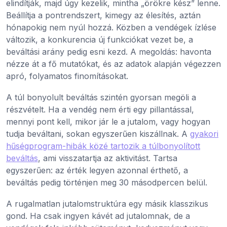
elindítják, majd úgy kezelik, mintha „örökre kész” lenne.
Beállítja a pontrendszert, kimegy az élesítés, aztán
hónapokig nem nyúl hozzá. Közben a vendégek ízlése
változik, a konkurencia új funkciókat vezet be, a
beváltási arány pedig esni kezd. A megoldás: havonta
nézze át a fő mutatókat, és az adatok alapján végezzen
apró, folyamatos finomításokat.
A túl bonyolult beváltás szintén gyorsan megöli a
részvételt. Ha a vendég nem érti egy pillantással,
mennyi pont kell, mikor jár le a jutalom, vagy hogyan
tudja beváltani, sokan egyszerűen kiszállnak. A
gyakori
hűségprogram-hibák közé tartozik a túlbonyolított
beváltás
, ami visszatartja az aktivitást. Tartsa
egyszerűen: az érték legyen azonnal érthető, a
beváltás pedig történjen meg 30 másodpercen belül.
A rugalmatlan jutalomstruktúra egy másik klasszikus
gond. Ha csak ingyen kávét ad jutalomnak, de a