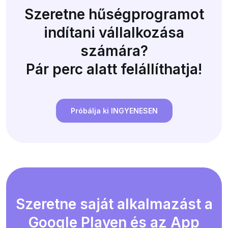
Szeretne hűségprogramot
indítani vállalkozása
számára?
Pár perc alatt felállíthatja!
Próbálja ki INGYENESEN
Szeretne saját alkalmazást a
Google Playen és az App