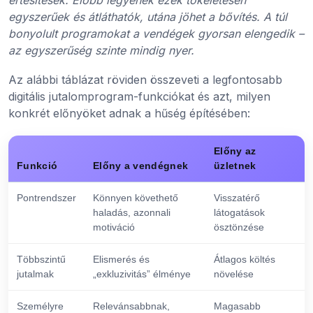
egyszerűek és átláthatók, utána jöhet a bővítés. A túl
bonyolult programokat a vendégek gyorsan elengedik –
az egyszerűség szinte mindig nyer.
Az alábbi táblázat röviden összeveti a legfontosabb
digitális jutalomprogram-funkciókat és azt, milyen
konkrét előnyöket adnak a hűség építésében:
Előny az
Funkció
Előny a vendégnek
üzletnek
Pontrendszer
Könnyen követhető
Visszatérő
haladás, azonnali
látogatások
motiváció
ösztönzése
Többszintű
Elismerés és
Átlagos költés
jutalmak
„exkluzivitás” élménye
növelése
Személyre
Relevánsabbnak,
Magasabb