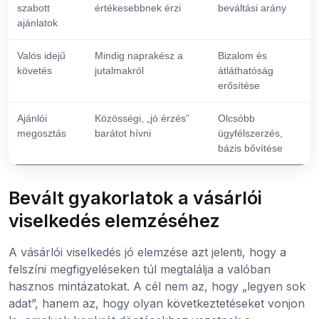
szabott
értékesebbnek érzi
beváltási arány
ajánlatok
Valós idejű
Mindig naprakész a
Bizalom és
követés
jutalmakról
átláthatóság
erősítése
Ajánlói
Közösségi, „jó érzés”
Olcsóbb
megosztás
barátot hívni
ügyfélszerzés,
bázis bővítése
Bevált gyakorlatok a vásárlói
viselkedés elemzéséhez
A vásárlói viselkedés jó elemzése azt jelenti, hogy a
felszíni megfigyeléseken túl megtalálja a valóban
hasznos mintázatokat. A cél nem az, hogy „legyen sok
adat”, hanem az, hogy olyan következtetéseket vonjon