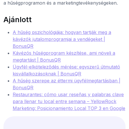
a hűségprogramon és a marketingtevékenységeken.
Ajánlott
A hűség pszichológiája: hogyan tartják meg a
kávézók jutalomprogramjai a vendégeket |
BonusQR
Kávézós hűségprogram készítése, ami növeli a
megtartást | BonusQR
Ügyfél-elköteleződés mérése: egyszerű útmutató
kisvállalkozásoknak | BonusQR
A hűség szerepe az éttermi ügyfélmegtartásban |
BonusQR
Restaurantes: cómo usar reseñas y palabras clave
para llenar tu local entre semana – YellowRock
Marketing: Posicionamiento Local TOP 3 en Google