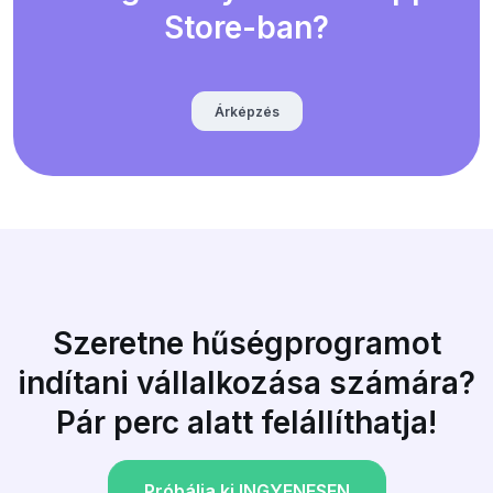
Store-ban?
Árképzés
Szeretne hűségprogramot
indítani vállalkozása számára?
Pár perc alatt felállíthatja!
Próbálja ki INGYENESEN