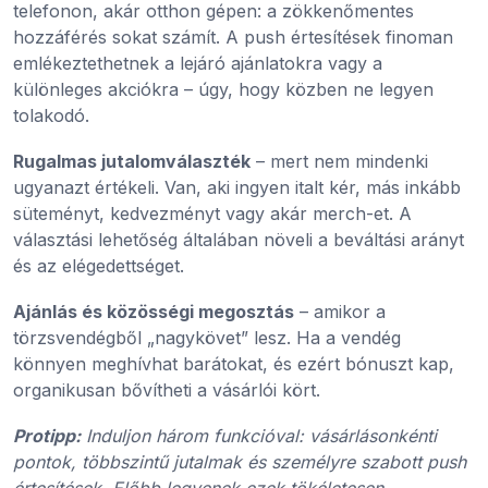
telefonon, akár otthon gépen: a zökkenőmentes
hozzáférés sokat számít. A push értesítések finoman
emlékeztethetnek a lejáró ajánlatokra vagy a
különleges akciókra – úgy, hogy közben ne legyen
tolakodó.
Rugalmas jutalomválaszték
– mert nem mindenki
ugyanazt értékeli. Van, aki ingyen italt kér, más inkább
süteményt, kedvezményt vagy akár merch-et. A
választási lehetőség általában növeli a beváltási arányt
és az elégedettséget.
Ajánlás és közösségi megosztás
– amikor a
törzsvendégből „nagykövet” lesz. Ha a vendég
könnyen meghívhat barátokat, és ezért bónuszt kap,
organikusan bővítheti a vásárlói kört.
Protipp:
Induljon három funkcióval: vásárlásonkénti
pontok, többszintű jutalmak és személyre szabott push
értesítések. Előbb legyenek ezek tökéletesen