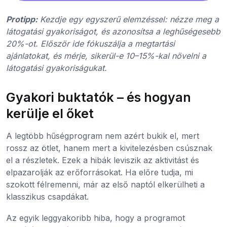
Protipp:
Kezdje egy egyszerű elemzéssel: nézze meg a
látogatási gyakoriságot, és azonosítsa a leghűségesebb
20%-ot. Először ide fókuszálja a megtartási
ajánlatokat, és mérje, sikerül-e 10–15%-kal növelni a
látogatási gyakoriságukat.
Gyakori buktatók – és hogyan
kerülje el őket
A legtöbb hűségprogram nem azért bukik el, mert
rossz az ötlet, hanem mert a kivitelezésben csúsznak
el a részletek. Ezek a hibák leviszik az aktivitást és
elpazarolják az erőforrásokat. Ha előre tudja, mi
szokott félremenni, már az első naptól elkerülheti a
klasszikus csapdákat.
Az egyik leggyakoribb hiba, hogy a programot