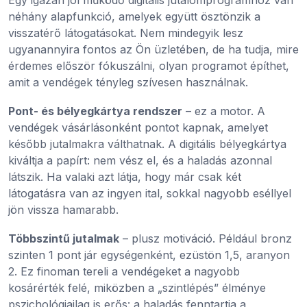
néhány alapfunkció, amelyek együtt ösztönzik a
visszatérő látogatásokat. Nem mindegyik lesz
ugyanannyira fontos az Ön üzletében, de ha tudja, mire
érdemes először fókuszálni, olyan programot építhet,
amit a vendégek tényleg szívesen használnak.
Pont- és bélyegkártya rendszer
– ez a motor. A
vendégek vásárlásonként pontot kapnak, amelyet
később jutalmakra válthatnak. A digitális bélyegkártya
kiváltja a papírt: nem vész el, és a haladás azonnal
látszik. Ha valaki azt látja, hogy már csak két
látogatásra van az ingyen ital, sokkal nagyobb eséllyel
jön vissza hamarabb.
Többszintű jutalmak
– plusz motiváció. Például bronz
szinten 1 pont jár egységenként, ezüstön 1,5, aranyon
2. Ez finoman tereli a vendégeket a nagyobb
kosárérték felé, miközben a „szintlépés” élménye
pszichológiailag is erős: a haladás fenntartja a