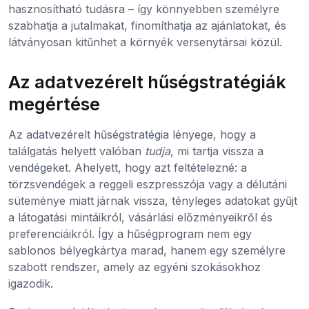
hasznosítható tudásra – így könnyebben személyre
szabhatja a jutalmakat, finomíthatja az ajánlatokat, és
látványosan kitűnhet a környék versenytársai közül.
Az adatvezérelt hűségstratégiák
megértése
Az adatvezérelt hűségstratégia lényege, hogy a
találgatás helyett valóban
tudja
, mi tartja vissza a
vendégeket. Ahelyett, hogy azt feltételezné: a
törzsvendégek a reggeli eszpresszója vagy a délutáni
süteménye miatt járnak vissza, tényleges adatokat gyűjt
a látogatási mintáikról, vásárlási előzményeikről és
preferenciáikról. Így a hűségprogram nem egy
sablonos bélyegkártya marad, hanem egy személyre
szabott rendszer, amely az egyéni szokásokhoz
igazodik.