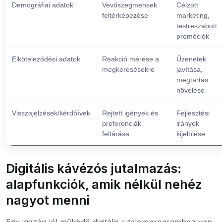
Demográfiai adatok
Vevőszegmensek
Célzott
feltérképezése
marketing,
testreszabott
promóciók
Elköteleződési adatok
Reakció mérése a
Üzenetek
megkeresésekre
javítása,
megtartás
növelése
Visszajelzések/kérdőívek
Rejtett igények és
Fejlesztési
preferenciák
irányok
feltárása
kijelölése
Digitális kávézós jutalmazás:
alapfunkciók, amik nélkül nehéz
nagyot menni
Egy igazán jól működő digitális jutalomprogramhoz van