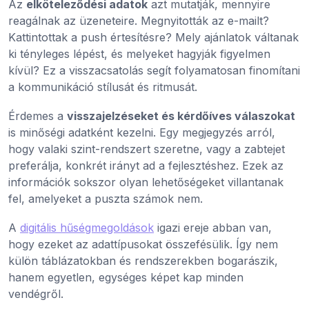
Az
elköteleződési adatok
azt mutatják, mennyire
reagálnak az üzeneteire. Megnyitották az e-mailt?
Kattintottak a push értesítésre? Mely ajánlatok váltanak
ki tényleges lépést, és melyeket hagyják figyelmen
kívül? Ez a visszacsatolás segít folyamatosan finomítani
a kommunikáció stílusát és ritmusát.
Érdemes a
visszajelzéseket és kérdőíves válaszokat
is minőségi adatként kezelni. Egy megjegyzés arról,
hogy valaki szint-rendszert szeretne, vagy a zabtejet
preferálja, konkrét irányt ad a fejlesztéshez. Ezek az
információk sokszor olyan lehetőségeket villantanak
fel, amelyeket a puszta számok nem.
A
digitális hűségmegoldások
igazi ereje abban van,
hogy ezeket az adattípusokat összefésülik. Így nem
külön táblázatokban és rendszerekben bogarászik,
hanem egyetlen, egységes képet kap minden
vendégről.