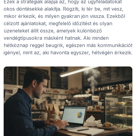
Ezek a stratégiák alapja az, hogy az ügyféladatokat
okos döntésekké alakítja. Rögzíti, ki tér be, mit vesz,
mikor érkezik, és milyen gyakran jön vissza. Ezekből
célzott ajánlatokat, megfelelő időzítést és olyan
üzeneteket állít össze, amelyek különböző
vendégtípusokra másként hatnak. Aki minden
hétköznap reggel beugrik, egészen más kommunikációt
igényel, mint az, aki havonta egyszer, hétvégén érkezik.