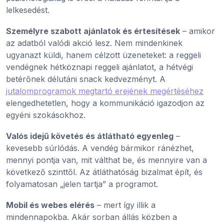
lelkesedést.
Személyre szabott ajánlatok és értesítések
– amikor
az adatból valódi akció lesz. Nem mindenkinek
ugyanazt küldi, hanem célzott üzeneteket: a reggeli
vendégnek hétköznapi reggeli ajánlatot, a hétvégi
betérőnek délutáni snack kedvezményt. A
jutalomprogramok megtartó erejének megértéséhez
elengedhetetlen, hogy a kommunikáció igazodjon az
egyéni szokásokhoz.
Valós idejű követés és átlátható egyenleg
–
kevesebb súrlódás. A vendég bármikor ránézhet,
mennyi pontja van, mit válthat be, és mennyire van a
következő szinttől. Az átláthatóság bizalmat épít, és
folyamatosan „jelen tartja” a programot.
Mobil és webes elérés
– mert így illik a
mindennapokba. Akár sorban állás közben a