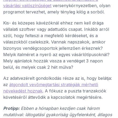
vásárlási valószínűséget
versenykörnyezetben, olyan
programot tervezhet, amely tényleg kilóg a sorból.
Kis- és közepes kávézóknál ehhez nem kell drága
vállalati szoftver vagy adattudós csapat. Inkább arról
szól, hogy felteszi a megfelelő kérdéseket, és a
válaszokból cselekszik. Vannak napszakok, amikor
bizonyos vendégcsoportok jellemzően érkeznek?
Melyik italméret a nyerő az egyes vásárlótípusoknál?
Mely ajánlatok hozzák vissza a vendéget 3 napon
belül, és melyek csak 2 hét múlva?
Az adatvezérelt gondolkodás része az is, hogy belátja:
az
átgondolt vevőmegtartási stratégiák mérhető
növekedést hoznak
. A fókusz a puszta tranzakciók
követéséről áttevődik a kapcsolatok megértésére.
Protipp:
Ebben a hónapban kezdjen csak három
mutatóval: látogatási gyakoriság ügyfelenként, átlagos