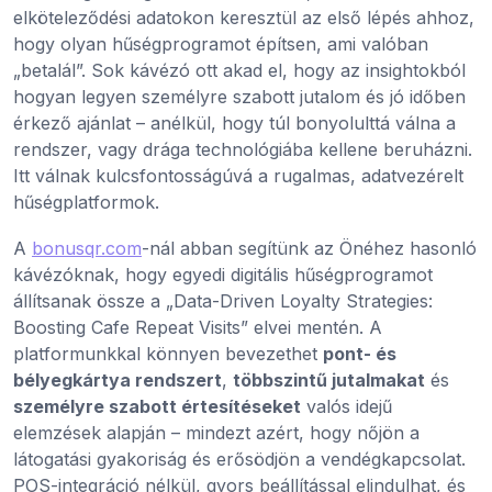
elköteleződési adatokon keresztül az első lépés ahhoz,
hogy olyan hűségprogramot építsen, ami valóban
„betalál”. Sok kávézó ott akad el, hogy az insightokból
hogyan legyen személyre szabott jutalom és jó időben
érkező ajánlat – anélkül, hogy túl bonyolulttá válna a
rendszer, vagy drága technológiába kellene beruházni.
Itt válnak kulcsfontosságúvá a rugalmas, adatvezérelt
hűségplatformok.
A
bonusqr.com
-nál abban segítünk az Önéhez hasonló
kávézóknak, hogy egyedi digitális hűségprogramot
állítsanak össze a „Data-Driven Loyalty Strategies:
Boosting Cafe Repeat Visits” elvei mentén. A
platformunkkal könnyen bevezethet
pont- és
bélyegkártya rendszert
,
többszintű jutalmakat
és
személyre szabott értesítéseket
valós idejű
elemzések alapján – mindezt azért, hogy nőjön a
látogatási gyakoriság és erősödjön a vendégkapcsolat.
POS-integráció nélkül, gyors beállítással elindulhat, és