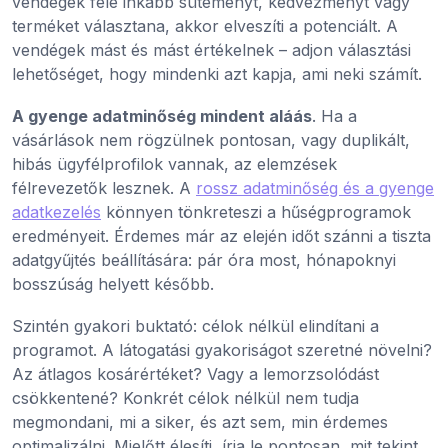
vendégek fele inkább süteményt, kedvezményt vagy
terméket választana, akkor elveszíti a potenciált. A
vendégek mást és mást értékelnek – adjon választási
lehetőséget, hogy mindenki azt kapja, ami neki számít.
A gyenge adatminőség mindent aláás
. Ha a
vásárlások nem rögzülnek pontosan, vagy duplikált,
hibás ügyfélprofilok vannak, az elemzések
félrevezetők lesznek. A
rossz adatminőség és a gyenge
adatkezelés
könnyen tönkreteszi a hűségprogramok
eredményeit. Érdemes már az elején időt szánni a tiszta
adatgyűjtés beállítására: pár óra most, hónapoknyi
bosszúság helyett később.
Szintén gyakori buktató: célok nélkül elindítani a
programot. A látogatási gyakoriságot szeretné növelni?
Az átlagos kosárértéket? Vagy a lemorzsolódást
csökkentené? Konkrét célok nélkül nem tudja
megmondani, mi a siker, és azt sem, min érdemes
optimalizálni. Mielőtt élesíti, írja le pontosan, mit tekint