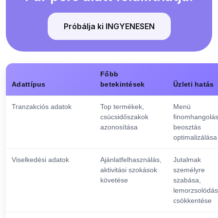
Próbálja ki INGYENESEN
Főbb
Adattípus
betekintések
Üzleti hatás
Tranzakciós adatok
Top termékek,
Menü
csúcsidőszakok
finomhangolás
azonosítása
beosztás
optimalizálása
Viselkedési adatok
Ajánlatfelhasználás,
Jutalmak
aktivitási szokások
személyre
követése
szabása,
lemorzsolódás
csökkentése