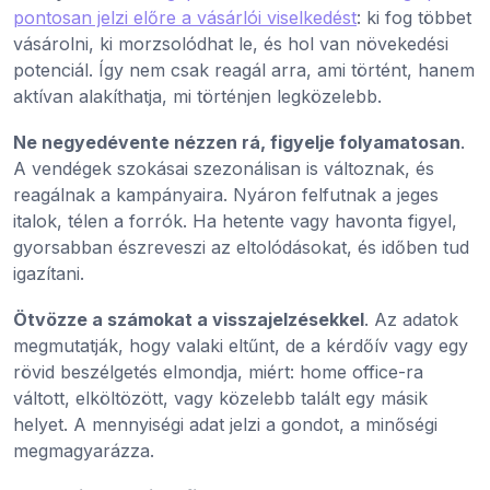
pontosan jelzi előre a vásárlói viselkedést
: ki fog többet
vásárolni, ki morzsolódhat le, és hol van növekedési
potenciál. Így nem csak reagál arra, ami történt, hanem
aktívan alakíthatja, mi történjen legközelebb.
Ne negyedévente nézzen rá, figyelje folyamatosan
.
A vendégek szokásai szezonálisan is változnak, és
reagálnak a kampányaira. Nyáron felfutnak a jeges
italok, télen a forrók. Ha hetente vagy havonta figyel,
gyorsabban észreveszi az eltolódásokat, és időben tud
igazítani.
Ötvözze a számokat a visszajelzésekkel
. Az adatok
megmutatják, hogy valaki eltűnt, de a kérdőív vagy egy
rövid beszélgetés elmondja, miért: home office-ra
váltott, elköltözött, vagy közelebb talált egy másik
helyet. A mennyiségi adat jelzi a gondot, a minőségi
megmagyarázza.