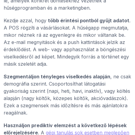
le, amelyek konkrét döntésekhez vezetnek a
hűségprogramban és a marketingben.
Kezdje azzal, hogy
több érintési pontból gyűjt adatot
.
A POS rögzíti a vásárlásokat. A hűségapp megmutatja,
mikor néznek rá az egyenlegre és mikor váltanak be.
Az e-mail megnyitások és a push kattintások jelzik az
érdeklődést. A web- vagy apphasználat a böngészési
viselkedésről ad képet. Mindegyik forrás a történet egy
másik szeletét adja.
Szegmentáljon tényleges viselkedés alapján
, ne csak
demográfia szerint. Csoportosíthat látogatási
gyakoriság szerint (napi, heti, havi, inaktív), vagy költés
alapján (nagy költők, közepes költők, akcióvadászok).
Ezek a szegmensek más időzítésre és más ajánlatokra
reagálnak.
Használjon prediktív elemzést a következő lépések
előrejelzésére
. A
gépi tanulás sok esetben meglepően