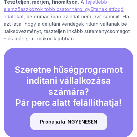
Teszteljen, mérjen, finomítson
. A
fejlettebb
elemzőeszközök több csatornáról gyűjtenek átfogó
adatokat
, de önmagában az adat nem javít semmit. Ha
azt látja, hogy a délutáni vendégek ritkán váltanak be
italkedvezményt, teszteljen inkább süteménycsomagot
– és mérje, mi működik jobban.
Szeretne hűségprogramot
indítani vállalkozása
számára?
Pár perc alatt felállíthatja!
Próbálja ki INGYENESEN