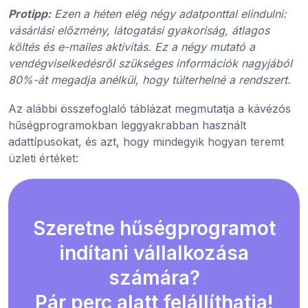
Protipp:
Ezen a héten elég négy adatponttal elindulni:
vásárlási előzmény, látogatási gyakoriság, átlagos
költés és e-mailes aktivitás. Ez a négy mutató a
vendégviselkedésről szükséges információk nagyjából
80%-át megadja anélkül, hogy túlterhelné a rendszert.
Az alábbi összefoglaló táblázat megmutatja a kávézós
hűségprogramokban leggyakrabban használt
adattípusokat, és azt, hogy mindegyik hogyan teremt
üzleti értéket:
Szeretne hűségprogramot
indítani vállalkozása
számára?
Pár perc alatt felállíthatja!