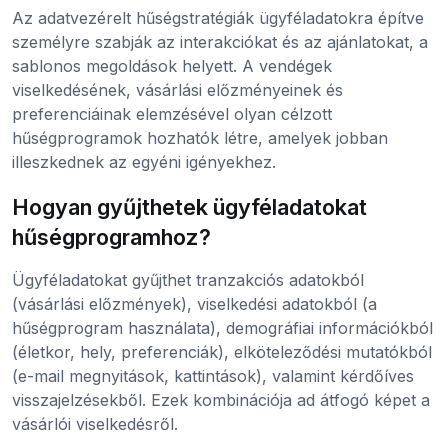
Az adatvezérelt hűségstratégiák ügyféladatokra építve
személyre szabják az interakciókat és az ajánlatokat, a
sablonos megoldások helyett. A vendégek
viselkedésének, vásárlási előzményeinek és
preferenciáinak elemzésével olyan célzott
hűségprogramok hozhatók létre, amelyek jobban
illeszkednek az egyéni igényekhez.
Hogyan gyűjthetek ügyféladatokat
hűségprogramhoz?
Ügyféladatokat gyűjthet tranzakciós adatokból
(vásárlási előzmények), viselkedési adatokból (a
hűségprogram használata), demográfiai információkból
(életkor, hely, preferenciák), elköteleződési mutatókból
(e-mail megnyitások, kattintások), valamint kérdőíves
visszajelzésekből. Ezek kombinációja ad átfogó képet a
vásárlói viselkedésről.