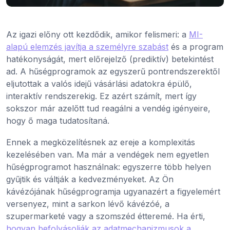
Az igazi előny ott kezdődik, amikor felismeri: a
MI-
alapú elemzés javítja a személyre szabást
és a program
hatékonyságát, mert előrejelző (prediktív) betekintést
ad. A hűségprogramok az egyszerű pontrendszerektől
eljutottak a valós idejű vásárlási adatokra épülő,
interaktív rendszerekig. Ez azért számít, mert így
sokszor már azelőtt tud reagálni a vendég igényeire,
hogy ő maga tudatosítaná.
Ennek a megközelítésnek az ereje a komplexitás
kezelésében van. Ma már a vendégek nem egyetlen
hűségprogramot használnak: egyszerre több helyen
gyűjtik és váltják a kedvezményeket. Az Ön
kávézójának hűségprogramja ugyanazért a figyelemért
versenyez, mint a sarkon lévő kávézóé, a
szupermarketé vagy a szomszéd étteremé. Ha érti,
hogyan befolyásolják az adatmechanizmusok a