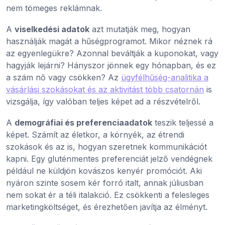
nem tömeges reklámnak.
A
viselkedési adatok
azt mutatják meg, hogyan
használják magát a hűségprogramot. Mikor néznek rá
az egyenlegükre? Azonnal beváltják a kuponokat, vagy
hagyják lejárni? Hányszor jönnek egy hónapban, és ez
a szám nő vagy csökken? Az
ügyfélhűség-analitika a
vásárlási szokásokat és az aktivitást több csatornán
is
vizsgálja, így valóban teljes képet ad a részvételről.
A
demográfiai és preferenciaadatok
teszik teljessé a
képet. Számít az életkor, a környék, az étrendi
szokások és az is, hogyan szeretnek kommunikációt
kapni. Egy gluténmentes preferenciát jelző vendégnek
például ne küldjön kovászos kenyér promóciót. Aki
nyáron szinte sosem kér forró italt, annak júliusban
nem sokat ér a téli italakció. Ez csökkenti a felesleges
marketingköltséget, és érezhetően javítja az élményt.