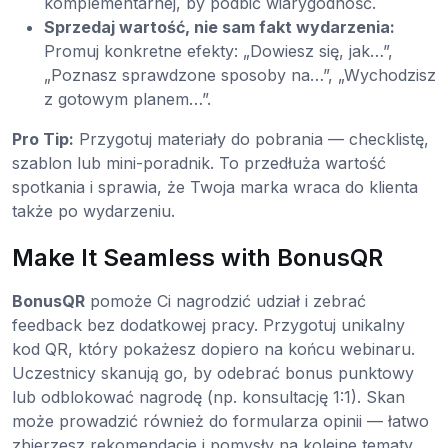
komplementarnej, by podbić wiarygodność.
Sprzedaj wartość, nie sam fakt wydarzenia:
Promuj konkretne efekty: „Dowiesz się, jak…”,
„Poznasz sprawdzone sposoby na…”, „Wychodzisz
z gotowym planem…”.
Pro Tip:
Przygotuj materiały do pobrania — checklistę,
szablon lub mini-poradnik. To przedłuża wartość
spotkania i sprawia, że Twoja marka wraca do klienta
także po wydarzeniu.
Make It Seamless with BonusQR
BonusQR
pomoże Ci nagrodzić udział i zebrać
feedback bez dodatkowej pracy. Przygotuj unikalny
kod QR, który pokażesz dopiero na końcu webinaru.
Uczestnicy skanują go, by odebrać bonus punktowy
lub odblokować nagrodę (np. konsultację 1:1). Skan
może prowadzić również do formularza opinii — łatwo
zbierzesz rekomendacje i pomysły na kolejne tematy,