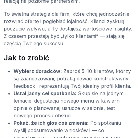
relację na poziomie partnerskim.
To świetna strategia dla firm, które chcą jednocześnie
rozwijać ofertę i pogłębiać lojalność. Klienci zyskują
poczucie wpływu, a Ty dostajesz wartościowe insighty.
Z czasem przestają być „tylko klientami” — stają się
częścią Twojego sukcesu.
Jak to zrobić
Wybierz doradców:
Zaproś 5–10 klientów, którzy
są zaangażowani, potrafią dawać konstruktywny
feedback i reprezentują Twój idealny profil klienta.
Ustal jasny cel spotkania:
Skup się na jednym
temacie: degustacja nowego menu w kawiarni,
opinie o planowanej usłudze w salonie, test
nowego procesu obsługi.
Pokaż, że ich głos coś zmienia:
Po spotkaniu
wyślij podsumowanie wniosków i — co
najważniejsze — poinformuj, co wdrożysz na