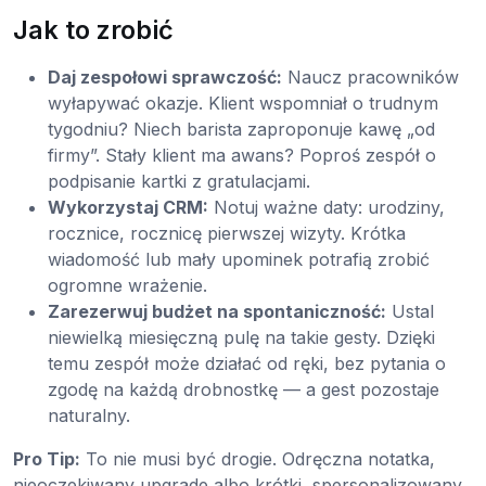
Jak to zrobić
Daj zespołowi sprawczość:
Naucz pracowników
wyłapywać okazje. Klient wspomniał o trudnym
tygodniu? Niech barista zaproponuje kawę „od
firmy”. Stały klient ma awans? Poproś zespół o
podpisanie kartki z gratulacjami.
Wykorzystaj CRM:
Notuj ważne daty: urodziny,
rocznice, rocznicę pierwszej wizyty. Krótka
wiadomość lub mały upominek potrafią zrobić
ogromne wrażenie.
Zarezerwuj budżet na spontaniczność:
Ustal
niewielką miesięczną pulę na takie gesty. Dzięki
temu zespół może działać od ręki, bez pytania o
zgodę na każdą drobnostkę — a gest pozostaje
naturalny.
Pro Tip:
To nie musi być drogie. Odręczna notatka,
nieoczekiwany upgrade albo krótki, spersonalizowany