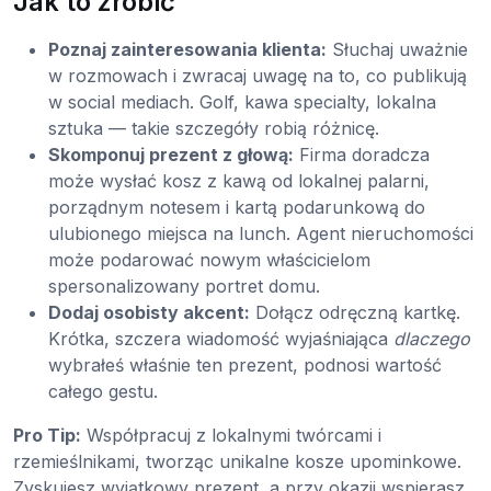
Jak to zrobić
Poznaj zainteresowania klienta:
Słuchaj uważnie
w rozmowach i zwracaj uwagę na to, co publikują
w social mediach. Golf, kawa specialty, lokalna
sztuka — takie szczegóły robią różnicę.
Skomponuj prezent z głową:
Firma doradcza
może wysłać kosz z kawą od lokalnej palarni,
porządnym notesem i kartą podarunkową do
ulubionego miejsca na lunch. Agent nieruchomości
może podarować nowym właścicielom
spersonalizowany portret domu.
Dodaj osobisty akcent:
Dołącz odręczną kartkę.
Krótka, szczera wiadomość wyjaśniająca
dlaczego
wybrałeś właśnie ten prezent, podnosi wartość
całego gestu.
Pro Tip:
Współpracuj z lokalnymi twórcami i
rzemieślnikami, tworząc unikalne kosze upominkowe.
Zyskujesz wyjątkowy prezent, a przy okazji wspierasz