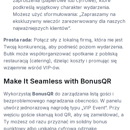
zaproszenia (papierowe lub cyfrowe), które
podkreślą wyjątkowy charakter wydarzenia.
Możesz użyć sformułowania: „Zapraszamy na
ekskluzywny wieczór zarezerwowany dla naszych
najważniejszych klientów”.
Prosta rada:
Połącz siły z lokalną firmą, która nie jest
Twoją konkurencją, aby podnieść poziom wydarzenia.
Butik może współorganizować spotkanie z pobliską
restauracją (catering), dzieląc koszty i promując się
wzajemnie wśród VIP-ów.
Make It Seamless with BonusQR
Wykorzystaj
BonusQR
do zarządzania listą gości i
bezproblemowego nagradzania obecności. W panelu
utwórz jednorazową nagrodę typu „VIP Event”. Przy
wejściu goście skanują kod QR, aby się zameldować, a
Ty możesz od razu przyznać im solidny bonus
punktowy albo unikalną cyfrową odznakę