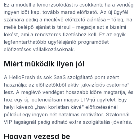
Ez a modell a lemorzsolódást is csökkenti: ha a vendég
ingyen időt kap, tovább marad előfizető. Az új ügyfél
számára pedig a meglévő előfizető ajánlása – főleg, ha
mellé belépő ajánlat is társul – megadja azt a bizalmi
lökést, ami a rendszeres fizetéshez kell. Ez az egyik
legfenntarthatóbb ügyfélajánló programötlet
előfizetéses vállalkozásoknak.
Miért működik ilyen jól
A HelloFresh és sok SaaS szolgáltató pont ezért
használja: az előfizetőkből aktív „akvizíciós csatorna”
lesz. A meglévő vendéget hosszabb időre megtartja, és
hoz egy új, potenciálisan magas LTV-jű ügyfelet. Egy
helyi kávézó „havi korlátlan kávé” előfizetésénél
például egy ingyen hét hatalmas motivátor. Szalonnál
VIP tagságnál pedig adható extra szolgáltatás-jóváírás.
Hogyan vezesd be