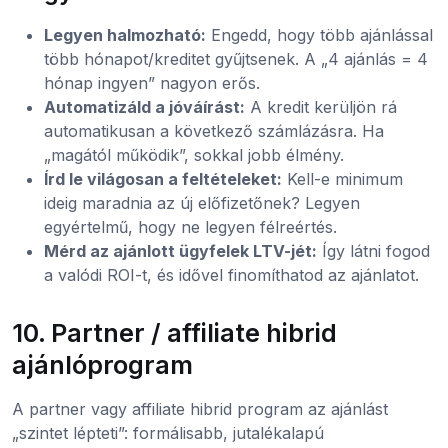
Legyen halmozható:
Engedd, hogy több ajánlással
több hónapot/kreditet gyűjtsenek. A „4 ajánlás = 4
hónap ingyen” nagyon erős.
Automatizáld a jóváírást:
A kredit kerüljön rá
automatikusan a következő számlázásra. Ha
„magától működik”, sokkal jobb élmény.
Írd le világosan a feltételeket:
Kell-e minimum
ideig maradnia az új előfizetőnek? Legyen
egyértelmű, hogy ne legyen félreértés.
Mérd az ajánlott ügyfelek LTV-jét:
Így látni fogod
a valódi ROI-t, és idővel finomíthatod az ajánlatot.
10. Partner / affiliate hibrid
ajánlóprogram
A partner vagy affiliate hibrid program az ajánlást
„szintet lépteti”: formálisabb, jutalékalapú