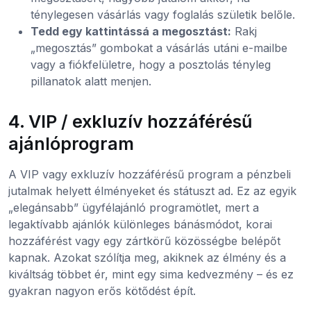
ténylegesen vásárlás vagy foglalás születik belőle.
Tedd egy kattintássá a megosztást:
Rakj
„megosztás” gombokat a vásárlás utáni e-mailbe
vagy a fiókfelületre, hogy a posztolás tényleg
pillanatok alatt menjen.
4. VIP / exkluzív hozzáférésű
ajánlóprogram
A VIP vagy exkluzív hozzáférésű program a pénzbeli
jutalmak helyett élményeket és státuszt ad. Ez az egyik
„elegánsabb” ügyfélajánló programötlet, mert a
legaktívabb ajánlók különleges bánásmódot, korai
hozzáférést vagy egy zártkörű közösségbe belépőt
kapnak. Azokat szólítja meg, akiknek az élmény és a
kiváltság többet ér, mint egy sima kedvezmény – és ez
gyakran nagyon erős kötődést épít.