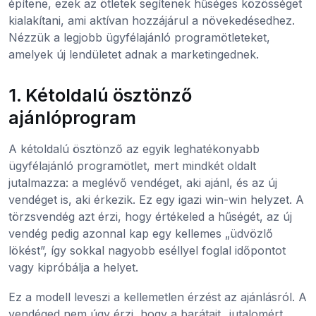
építene, ezek az ötletek segítenek hűséges közösséget
kialakítani, ami aktívan hozzájárul a növekedésedhez.
Nézzük a legjobb ügyfélajánló programötleteket,
amelyek új lendületet adnak a marketingednek.
1. Kétoldalú ösztönző
ajánlóprogram
A kétoldalú ösztönző az egyik leghatékonyabb
ügyfélajánló programötlet, mert mindkét oldalt
jutalmazza: a meglévő vendéget, aki ajánl, és az új
vendéget is, aki érkezik. Ez egy igazi win-win helyzet. A
törzsvendég azt érzi, hogy értékeled a hűségét, az új
vendég pedig azonnal kap egy kellemes „üdvözlő
lökést”, így sokkal nagyobb eséllyel foglal időpontot
vagy kipróbálja a helyet.
Ez a modell leveszi a kellemetlen érzést az ajánlásról. A
vendéged nem úgy érzi, hogy a barátait „jutalomért