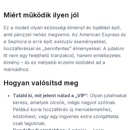
Miért működik ilyen jól
Ez a modell olyan közösségi élményt és lojalitást épít,
amit pénzzel nehéz megvenni. Az American Express és
a Sephora is erre épít: exkluzív eseményekkel,
hozzáféréssel és „bennfentes” élményekkel. A jutalom
itt nem egy felejthető tranzakció, hanem emlékezetes
élmény – és ez mélyebb érzelmi kötődést ad a
márkádhoz.
Hogyan valósítsd meg
Találd ki, mit jelent nálad a „VIP”:
Olyan jutalmakat
keress, amelyek olcsók, mégis nagyot szólnak.
Például korai hozzáférés új menüelemekhez,
kóstolóest, vagy egy ingyenes extra szolgáltatás
csak tagoknak.