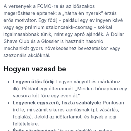
A versenyek a FOMO-ra és az időszakos
megerősítésre építenek: a „hátha én nyerek” érzés
erős motivátor. Egy fődíj – például egy év ingyen kávé
vagy egy prémium szaloncsekk-csomag – sokkal
izgalmasabbnak tűnik, mint egy apró ajándék. A Dollar
Shave Club és a Glossier is használt hasonló
mechanikát gyors növekedéshez bevezetéskor vagy
szezonális akcióknál.
Hogyan vezesd be
Legyen ütős fődíj:
Legyen vágyott és márkához
illő. Például egy étteremnél: „Minden hónapban egy
vacsora két főre egy éven át.”
Legyenek egyszerű, tiszta szabályok:
Pontosan
írd le, mi számít sikeres ajánlásnak (pl. vásárlás,
foglalás). Jelöld az időtartamot, és figyelj a jogi
feltételekre.
Építs sürgősséget:
Visszaszámláló a weben,