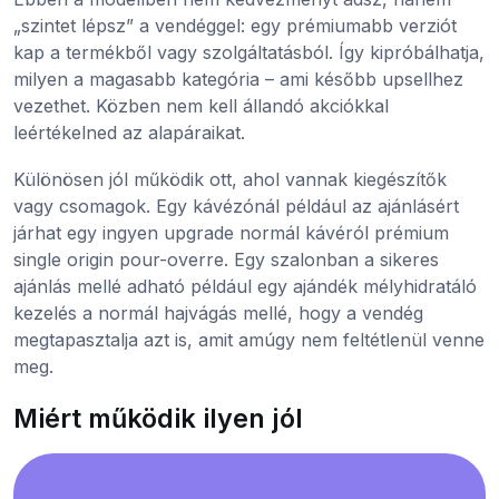
„szintet lépsz” a vendéggel: egy prémiumabb verziót
kap a termékből vagy szolgáltatásból. Így kipróbálhatja,
milyen a magasabb kategória – ami később upsellhez
vezethet. Közben nem kell állandó akciókkal
leértékelned az alapáraikat.
Különösen jól működik ott, ahol vannak kiegészítők
vagy csomagok. Egy kávézónál például az ajánlásért
járhat egy ingyen upgrade normál kávéról prémium
single origin pour-overre. Egy szalonban a sikeres
ajánlás mellé adható például egy ajándék mélyhidratáló
kezelés a normál hajvágás mellé, hogy a vendég
megtapasztalja azt is, amit amúgy nem feltétlenül venne
meg.
Miért működik ilyen jól