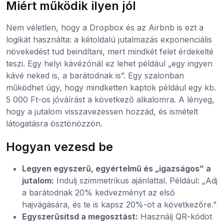
Miért működik ilyen jól
Nem véletlen, hogy a Dropbox és az Airbnb is ezt a
logikát használta: a kétoldalú jutalmazás exponenciális
növekedést tud beindítani, mert mindkét felet érdekelté
teszi. Egy helyi kávézónál ez lehet például „egy ingyen
kávé neked is, a barátodnak is”. Egy szalonban
működhet úgy, hogy mindketten kaptok például egy kb.
5 000 Ft-os jóváírást a következő alkalomra. A lényeg,
hogy a jutalom visszavezessen hozzád, és ismételt
látogatásra ösztönözzön.
Hogyan vezesd be
Legyen egyszerű, egyértelmű és „igazságos” a
jutalom:
Indulj szimmetrikus ajánlattal. Például: „Adj
a barátodnak 20% kedvezményt az első
hajvágására, és te is kapsz 20%-ot a következőre.”
Egyszerűsítsd a megosztást:
Használj QR-kódot