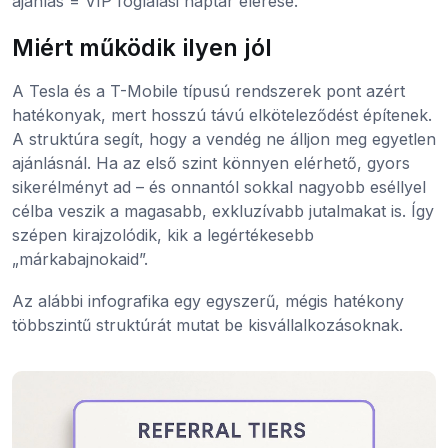
ajánlás = VIP foglalási naptár elérése.
Miért működik ilyen jól
A Tesla és a T-Mobile típusú rendszerek pont azért
hatékonyak, mert hosszú távú elköteleződést építenek.
A struktúra segít, hogy a vendég ne álljon meg egyetlen
ajánlásnál. Ha az első szint könnyen elérhető, gyors
sikerélményt ad – és onnantól sokkal nagyobb eséllyel
célba veszik a magasabb, exkluzívabb jutalmakat is. Így
szépen kirajzolódik, kik a legértékesebb
„márkabajnokaid”.
Az alábbi infografika egy egyszerű, mégis hatékony
többszintű struktúrát mutat be kisvállalkozásoknak.