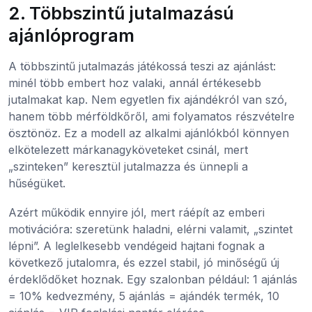
2. Többszintű jutalmazású
ajánlóprogram
A többszintű jutalmazás játékossá teszi az ajánlást:
minél több embert hoz valaki, annál értékesebb
jutalmakat kap. Nem egyetlen fix ajándékról van szó,
hanem több mérföldkőről, ami folyamatos részvételre
ösztönöz. Ez a modell az alkalmi ajánlókból könnyen
elkötelezett márkanagyköveteket csinál, mert
„szinteken” keresztül jutalmazza és ünnepli a
hűségüket.
Azért működik ennyire jól, mert ráépít az emberi
motivációra: szeretünk haladni, elérni valamit, „szintet
lépni”. A leglelkesebb vendégeid hajtani fognak a
következő jutalomra, és ezzel stabil, jó minőségű új
érdeklődőket hoznak. Egy szalonban például: 1 ajánlás
= 10% kedvezmény, 5 ajánlás = ajándék termék, 10