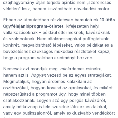
szájhagyomány útján terjedő ajánlás nem „szerencsés
véletlen” lesz, hanem kiszámítható növekedési motor.
Ebben az útmutatóban részletesen bemutatunk
10 ütős
ügyfélajánlóprogram-ötletet
, kifejezetten helyi
vállalkozásoknak – például éttermeknek, kávézóknak
és szalonoknak. Nem általánosságokat puffogtatunk:
konkrét, megvalósítható lépéseket, valós példákat és a
bevezetéshez szükséges működési részleteket kapsz,
hogy a program valóban eredményt hozzon.
Nemcsak azt mondjuk meg,
mit
érdemes csinálni,
hanem azt is,
hogyan
vezesd be az egyes stratégiákat.
Megmutatjuk, hogyan érdemes kialakítani az
ösztönzőket, hogyan kövesd az ajánlásokat, és miként
népszerűsítsd a programot úgy, hogy minél többen
csatlakozzanak. Legyen szó egy pörgős kávézóról,
amely hétköznap is tele szeretné látni az asztalokat,
vagy egy butikszalonról, amely exkluzívabb vendégkört