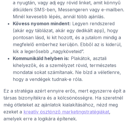
a nyugtán, vagy adj egy rövid linket, amit könnyű
átküldeni SMS-ben, Messengeren vagy e-mailben.
Minél kevesebb lépés, annál több ajánlás.
Kövess nyomon mindent:
Legyen rendszered
(akár egy táblázat, akár egy dedikált app), hogy
pontosan lásd, ki kit hozott, és a jutalom mindig a
megfelelő emberhez kerüljön. Ebből az is kiderül,
kik a legerősebb „nagyköveteid”.
Kommunikáld helyben is:
Plakátok, asztali
kihelyezők, és a személyzet rövid, természetes
mondatai sokat számítanak. Ne bízd a véletlenre,
hogy a vendégek tudnak-e róla.
Ez a stratégia azért ennyire erős, mert egyszerre épít a
társas bizonyítékra és a kölcsönösségre. Ha szeretnél
még ötleteket az ajánlatok kialakításához, nézd meg
ezeket a
kreatív ösztönző marketingstratégiákat
,
amelyek erre a logikára építenek.