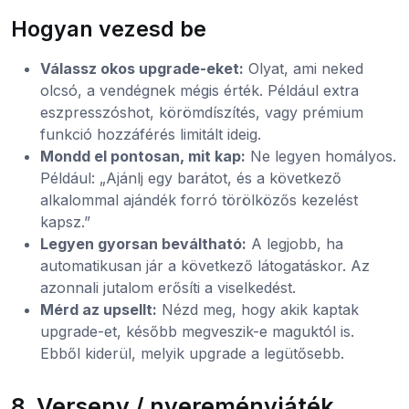
Hogyan vezesd be
Válassz okos upgrade-eket:
Olyat, ami neked
olcsó, a vendégnek mégis érték. Például extra
eszpresszóshot, körömdíszítés, vagy prémium
funkció hozzáférés limitált ideig.
Mondd el pontosan, mit kap:
Ne legyen homályos.
Például: „Ajánlj egy barátot, és a következő
alkalommal ajándék forró törölközős kezelést
kapsz.”
Legyen gyorsan beváltható:
A legjobb, ha
automatikusan jár a következő látogatáskor. Az
azonnali jutalom erősíti a viselkedést.
Mérd az upsellt:
Nézd meg, hogy akik kaptak
upgrade-et, később megveszik-e maguktól is.
Ebből kiderül, melyik upgrade a legütősebb.
8. Verseny / nyereményjáték