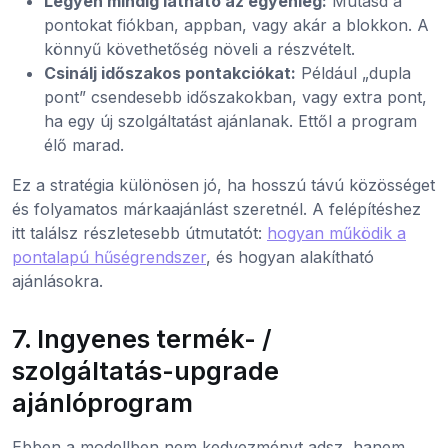
Legyen mindig látható az egyenleg:
Mutasd a
pontokat fiókban, appban, vagy akár a blokkon. A
könnyű követhetőség növeli a részvételt.
Csinálj időszakos pontakciókat:
Például „dupla
pont” csendesebb időszakokban, vagy extra pont,
ha egy új szolgáltatást ajánlanak. Ettől a program
élő marad.
Ez a stratégia különösen jó, ha hosszú távú közösséget
és folyamatos márkaajánlást szeretnél. A felépítéshez
itt találsz részletesebb útmutatót:
hogyan működik a
pontalapú hűségrendszer
, és hogyan alakítható
ajánlásokra.
7. Ingyenes termék- /
szolgáltatás-upgrade
ajánlóprogram
Ebben a modellben nem kedvezményt adsz, hanem