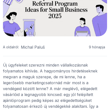
Michal Paluš
A oldalról:
9 hónapja
Új ügyfeleket szerezni minden vállalkozásnak
folyamatos kihívás. A hagyományos hirdetéseknek
megvan a maguk szerepe, de mi lenne, ha a
legerősebb marketingcsatornád már most is a
vendégeid között lenne? A már meglévő, elégedett
vásárlóid a legnagyobb kincsed: egy jól felépített
ajánlóprogram pedig képes az elégedettségüket
folyamatosan érkező új vendégekké alakítani. Így a