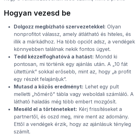
Hogyan vezesd be
Dolgozz megbízható szervezetekkel:
Olyan
nonprofitot válassz, amely átlátható és hiteles, és
illik a márkádhoz. Ha több opciót adsz, a vendégek
könnyebben találnak nekik fontos ügyet.
Tedd kézzelfoghatóvá a hatást:
Mondd ki
pontosan, mi történik egy ajánlás után. A „10 fát
ültettünk” sokkal erősebb, mint az, hogy „a profit
egy részét felajánljuk”.
Mutasd a közös eredményt:
Lehet egy pult
melletti „hőmérő” tábla vagy weboldali számláló. A
látható haladás még több embert mozgósít.
Meséld el a történeteket:
Kérj frissítéseket a
partnertől, és oszd meg, mire ment az adomány.
Ettől a vendégek érzik, hogy az ajánlásuk tényleg
számít.