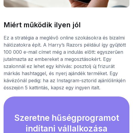
Miért működik ilyen jól
Ez a stratégia a meglévő online szokásokra és bizalmi
hálózatokra épít. A Harry’s Razors például így gyűjtött
100 000 e-mail címet még a indulás előtt: egyszerűen
jutalmazta az embereket a megosztásokért. Egy
szalonnál ez lehet egy kihívás: posztolj új frizurát
márkás hashtaggel, és nyerj ajándék terméket. Egy
kávézónál pedig: ha az Instagram-sztorid ajánlólinkjén
összejön 5 kattintás, kapsz egy ingyen italt.
Szeretne hűségprogramot
indítani vállalkozása