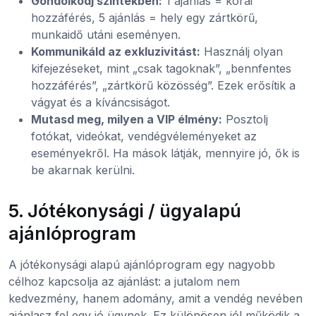
Gondolkodj szintekben:
1 ajánlás = korai
hozzáférés, 5 ajánlás = hely egy zártkörű,
munkaidő utáni eseményen.
Kommunikáld az exkluzivitást:
Használj olyan
kifejezéseket, mint „csak tagoknak”, „bennfentes
hozzáférés”, „zártkörű közösség”. Ezek erősítik a
vágyat és a kíváncsiságot.
Mutasd meg, milyen a VIP élmény:
Posztolj
fotókat, videókat, vendégvéleményeket az
eseményekről. Ha mások látják, mennyire jó, ők is
be akarnak kerülni.
5. Jótékonysági / ügyalapú
ajánlóprogram
A jótékonysági alapú ajánlóprogram egy nagyobb
célhoz kapcsolja az ajánlást: a jutalom nem
kedvezmény, hanem adomány, amit a vendég nevében
ajánlasz fel egy jó ügynek. Ez különösen jól működik a