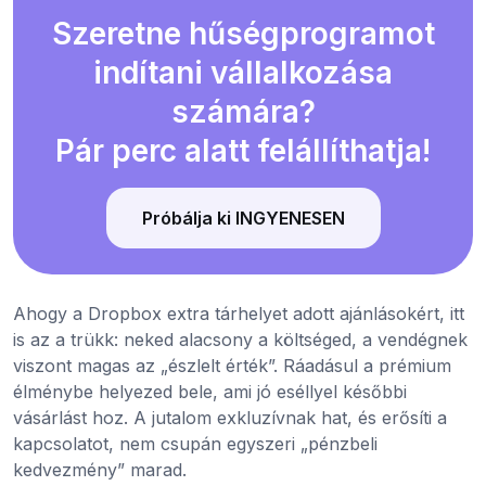
Szeretne hűségprogramot
indítani vállalkozása
számára?
Pár perc alatt felállíthatja!
Próbálja ki INGYENESEN
Ahogy a Dropbox extra tárhelyet adott ajánlásokért, itt
is az a trükk: neked alacsony a költséged, a vendégnek
viszont magas az „észlelt érték”. Ráadásul a prémium
élménybe helyezed bele, ami jó eséllyel későbbi
vásárlást hoz. A jutalom exkluzívnak hat, és erősíti a
kapcsolatot, nem csupán egyszeri „pénzbeli
kedvezmény” marad.