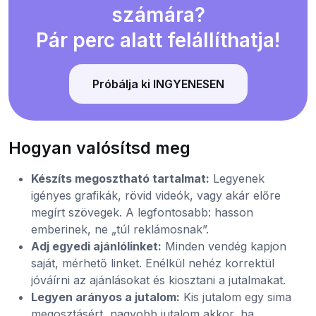
számára?
Pár perc alatt felállíthatja!
Próbálja ki INGYENESEN
Hogyan valósítsd meg
Készíts megosztható tartalmat:
Legyenek
igényes grafikák, rövid videók, vagy akár előre
megírt szövegek. A legfontosabb: hasson
emberinek, ne „túl reklámosnak”.
Adj egyedi ajánlólinket:
Minden vendég kapjon
saját, mérhető linket. Enélkül nehéz korrektül
jóváírni az ajánlásokat és kiosztani a jutalmakat.
Legyen arányos a jutalom:
Kis jutalom egy sima
megosztásért, nagyobb jutalom akkor, ha