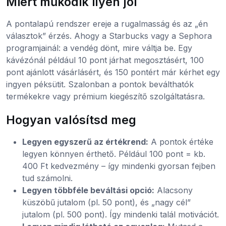
Miért működik ilyen jól
A pontalapú rendszer ereje a rugalmasság és az „én
választok” érzés. Ahogy a Starbucks vagy a Sephora
programjainál: a vendég dönt, mire váltja be. Egy
kávézónál például 10 pont járhat megosztásért, 100
pont ajánlott vásárlásért, és 150 pontért már kérhet egy
ingyen péksütit. Szalonban a pontok beválthatók
termékekre vagy prémium kiegészítő szolgáltatásra.
Hogyan valósítsd meg
Legyen egyszerű az értékrend:
A pontok értéke
legyen könnyen érthető. Például 100 pont = kb.
400 Ft kedvezmény – így mindenki gyorsan fejben
tud számolni.
Legyen többféle beváltási opció:
Alacsony
küszöbű jutalom (pl. 50 pont), és „nagy cél”
jutalom (pl. 500 pont). Így mindenki talál motivációt.