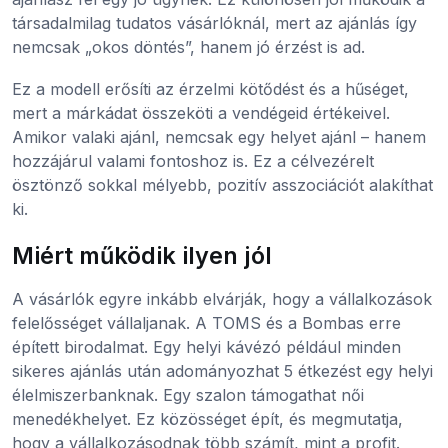
társadalmilag tudatos vásárlóknál, mert az ajánlás így
nemcsak „okos döntés”, hanem jó érzést is ad.
Ez a modell erősíti az érzelmi kötődést és a hűséget,
mert a márkádat összeköti a vendégeid értékeivel.
Amikor valaki ajánl, nemcsak egy helyet ajánl – hanem
hozzájárul valami fontoshoz is. Ez a célvezérelt
ösztönző sokkal mélyebb, pozitív asszociációt alakíthat
ki.
Miért működik ilyen jól
A vásárlók egyre inkább elvárják, hogy a vállalkozások
felelősséget vállaljanak. A TOMS és a Bombas erre
épített birodalmat. Egy helyi kávézó például minden
sikeres ajánlás után adományozhat 5 étkezést egy helyi
élelmiszerbanknak. Egy szalon támogathat női
menedékhelyet. Ez közösséget épít, és megmutatja,
hogy a vállalkozásodnak több számít, mint a profit.