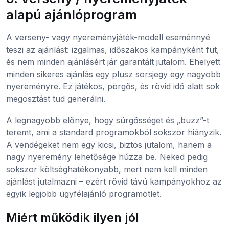
alapú ajánlóprogram
A verseny- vagy nyereményjáték-modell eseménnyé
teszi az ajánlást: izgalmas, időszakos kampányként fut,
és nem minden ajánlásért jár garantált jutalom. Ehelyett
minden sikeres ajánlás egy plusz sorsjegy egy nagyobb
nyereményre. Ez játékos, pörgős, és rövid idő alatt sok
megosztást tud generálni.
A legnagyobb előnye, hogy sürgősséget és „buzz”-t
teremt, ami a standard programokból sokszor hiányzik.
A vendégeket nem egy kicsi, biztos jutalom, hanem a
nagy nyeremény lehetősége húzza be. Neked pedig
sokszor költséghatékonyabb, mert nem kell minden
ajánlást jutalmazni – ezért rövid távú kampányokhoz az
egyik legjobb ügyfélajánló programötlet.
Miért működik ilyen jól