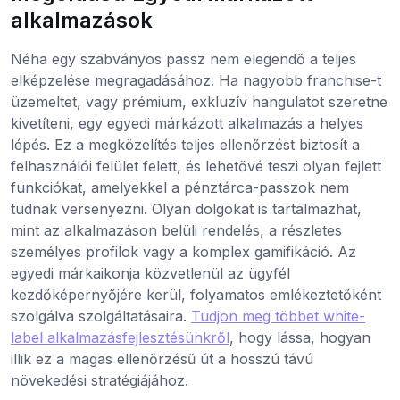
alkalmazások
Néha egy szabványos passz nem elegendő a teljes
elképzelése megragadásához. Ha nagyobb franchise-t
üzemeltet, vagy prémium, exkluzív hangulatot szeretne
kivetíteni, egy egyedi márkázott alkalmazás a helyes
lépés. Ez a megközelítés teljes ellenőrzést biztosít a
felhasználói felület felett, és lehetővé teszi olyan fejlett
funkciókat, amelyekkel a pénztárca-passzok nem
tudnak versenyezni. Olyan dolgokat is tartalmazhat,
mint az alkalmazáson belüli rendelés, a részletes
személyes profilok vagy a komplex gamifikáció. Az
egyedi márkaikonja közvetlenül az ügyfél
kezdőképernyőjére kerül, folyamatos emlékeztetőként
szolgálva szolgáltatásaira.
Tudjon meg többet white-
label alkalmazásfejlesztésünkről
, hogy lássa, hogyan
illik ez a magas ellenőrzésű út a hosszú távú
növekedési stratégiájához.