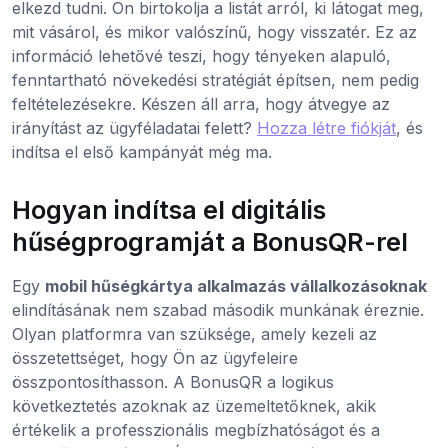
elkezd tudni. Ön birtokolja a listát arról, ki látogat meg,
mit vásárol, és mikor valószínű, hogy visszatér. Ez az
információ lehetővé teszi, hogy tényeken alapuló,
fenntartható növekedési stratégiát építsen, nem pedig
feltételezésekre. Készen áll arra, hogy átvegye az
irányítást az ügyféladatai felett?
Hozza létre fiókját
, és
indítsa el első kampányát még ma.
Hogyan indítsa el digitális
hűségprogramját a BonusQR-rel
Egy
mobil hűségkártya alkalmazás vállalkozásoknak
elindításának nem szabad második munkának éreznie.
Olyan platformra van szüksége, amely kezeli az
összetettséget, hogy Ön az ügyfeleire
összpontosíthasson. A BonusQR a logikus
következtetés azoknak az üzemeltetőknek, akik
értékelik a professzionális megbízhatóságot és a