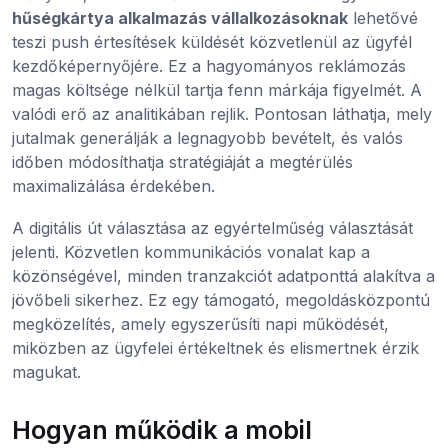
hűségkártya alkalmazás vállalkozásoknak
lehetővé
teszi push értesítések küldését közvetlenül az ügyfél
kezdőképernyőjére. Ez a hagyományos reklámozás
magas költsége nélkül tartja fenn márkája figyelmét. A
valódi erő az analitikában rejlik. Pontosan láthatja, mely
jutalmak generálják a legnagyobb bevételt, és valós
időben módosíthatja stratégiáját a megtérülés
maximalizálása érdekében.
A digitális út választása az egyértelműség választását
jelenti. Közvetlen kommunikációs vonalat kap a
közönségével, minden tranzakciót adatponttá alakítva a
jövőbeli sikerhez. Ez egy támogató, megoldásközpontú
megközelítés, amely egyszerűsíti napi működését,
miközben az ügyfelei értékeltnek és elismertnek érzik
magukat.
Hogyan működik a mobil