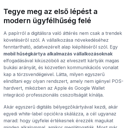
Tegye meg az első lépést a
modern ügyfélhűség felé
A papírról a digitálisra való áttérés nem csak a trendek
követéséről szól. A vállalkozása növekedéséhez
fenntartható, adatvezérelt alap kiépítéséről szól. Egy
mobil hűségkártya alkalmazás vállalkozásoknak
elfogadásával kiküszöböli az elveszett kártyák magas
bukási arányát, és közvetlen kommunikációs vonalat
kap a törzsvendégeivel. Látta, milyen egyszerű
elindítani egy olyan rendszert, amely nem igényel POS-
hardvert, miközben az Apple és Google Wallet
integráció professzionális csiszoltságát kínálja.
Akár egyszerű digitális bélyegzőkártyával kezdi, akár
egyedi white-label opciókra skálázza, a cél ugyanaz
marad: hogy ügyfelei értékesnek érezzék magukat
minden alkalommal, amikor meglátogatják. Most már