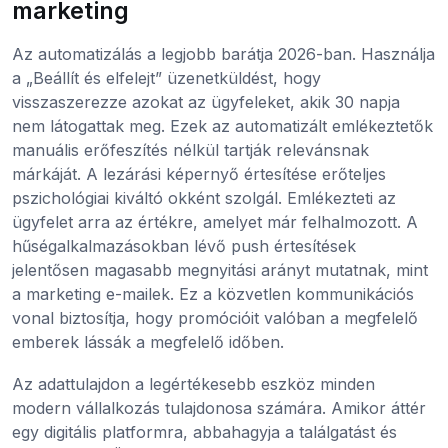
marketing
Az automatizálás a legjobb barátja 2026-ban. Használja
a „Beállít és elfelejt” üzenetküldést, hogy
visszaszerezze azokat az ügyfeleket, akik 30 napja
nem látogattak meg. Ezek az automatizált emlékeztetők
manuális erőfeszítés nélkül tartják relevánsnak
márkáját. A lezárási képernyő értesítése erőteljes
pszichológiai kiváltó okként szolgál. Emlékezteti az
ügyfelet arra az értékre, amelyet már felhalmozott. A
hűségalkalmazásokban lévő push értesítések
jelentősen magasabb megnyitási arányt mutatnak, mint
a marketing e-mailek. Ez a közvetlen kommunikációs
vonal biztosítja, hogy promócióit valóban a megfelelő
emberek lássák a megfelelő időben.
Az adattulajdon a legértékesebb eszköz minden
modern vállalkozás tulajdonosa számára. Amikor áttér
egy digitális platformra, abbahagyja a találgatást és