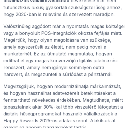
alkalmazás vállalkozásoknak
bevezetése már nem
futurisztikus luxus; gyakorlati szükségszerűség ahhoz,
hogy 2026-ban is releváns és szervezett maradjon.
Valószínűleg aggódott már a nyomtatás magas költségei
vagy a bonyolult POS-integrációk okozta fejfájás miatt.
Megértjük, hogy olyan megoldásra van szüksége,
amely egyszerűsíti az életét, nem pedig növeli a
munkaterhét. Ez az útmutató megmutatja, hogyan
indíthat el egy magas konverziójú digitális jutalmazási
rendszert, amely nem igényel semmilyen extra
hardvert, és megszünteti a súrlódást a pénztárnál.
Megvizsgáljuk, hogyan modernizálhatja márkaimázsát,
és hogyan használhat adatvezérelt betekintéseket a
fenntartható növekedés érdekében. Megtudhatja, miért
tapasztalnak akár 30%-kal több visszatérő látogatást a
digitális hűségprogramokat használó vállalkozások a
Happy Rewards 2025-ös adatai szerint. Alakítsuk át
ezeket az anonim tranzakciókat tartós