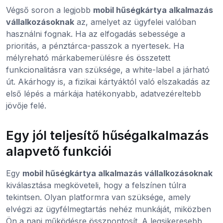
Végső soron a legjobb
mobil hűségkártya alkalmazás
vállalkozásoknak
az, amelyet az ügyfelei valóban
használni fognak. Ha az elfogadás sebessége a
prioritás, a pénztárca-passzok a nyertesek. Ha
mélyreható márkabemerülésre és összetett
funkcionalitásra van szüksége, a white-label a járható
út. Akárhogy is, a fizikai kártyáktól való elszakadás az
első lépés a márkája hatékonyabb, adatvezéreltebb
jövője felé.
Egy jól teljesítő hűségalkalmazás
alapvető funkciói
Egy
mobil hűségkártya alkalmazás vállalkozásoknak
kiválasztása megköveteli, hogy a felszínen túlra
tekintsen. Olyan platformra van szüksége, amely
elvégzi az ügyfélmegtartás nehéz munkáját, miközben
Ön a napi működésre összpontosít. A legsikeresebb