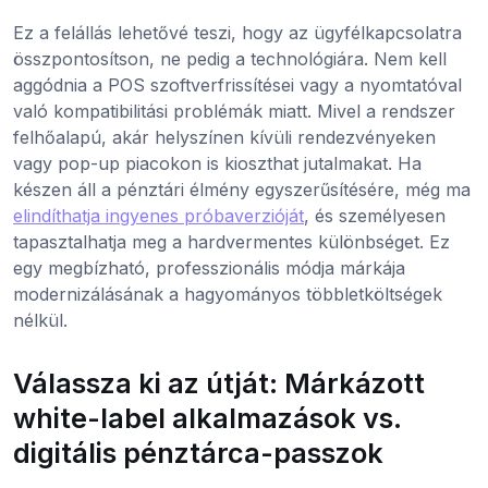
Ez a felállás lehetővé teszi, hogy az ügyfélkapcsolatra
összpontosítson, ne pedig a technológiára. Nem kell
aggódnia a POS szoftverfrissítései vagy a nyomtatóval
való kompatibilitási problémák miatt. Mivel a rendszer
felhőalapú, akár helyszínen kívüli rendezvényeken
vagy pop-up piacokon is kioszthat jutalmakat. Ha
készen áll a pénztári élmény egyszerűsítésére, még ma
elindíthatja ingyenes próbaverzióját
, és személyesen
tapasztalhatja meg a hardvermentes különbséget. Ez
egy megbízható, professzionális módja márkája
modernizálásának a hagyományos többletköltségek
nélkül.
Válassza ki az útját: Márkázott
white-label alkalmazások vs.
digitális pénztárca-passzok