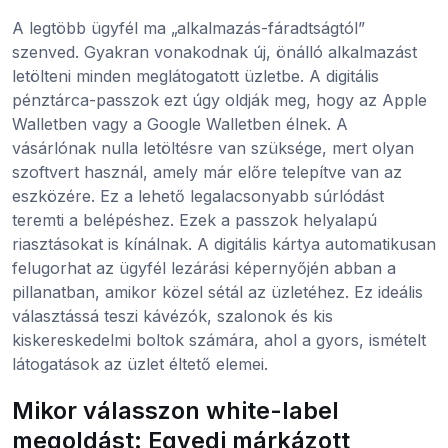
A legtöbb ügyfél ma „alkalmazás-fáradtságtól”
szenved. Gyakran vonakodnak új, önálló alkalmazást
letölteni minden meglátogatott üzletbe. A digitális
pénztárca-passzok ezt úgy oldják meg, hogy az Apple
Walletben vagy a Google Walletben élnek. A
vásárlónak nulla letöltésre van szüksége, mert olyan
szoftvert használ, amely már előre telepítve van az
eszközére. Ez a lehető legalacsonyabb súrlódást
teremti a belépéshez. Ezek a passzok helyalapú
riasztásokat is kínálnak. A digitális kártya automatikusan
felugorhat az ügyfél lezárási képernyőjén abban a
pillanatban, amikor közel sétál az üzletéhez. Ez ideális
választássá teszi kávézók, szalonok és kis
kiskereskedelmi boltok számára, ahol a gyors, ismételt
látogatások az üzlet éltető elemei.
Mikor válasszon white-label
megoldást: Egyedi márkázott