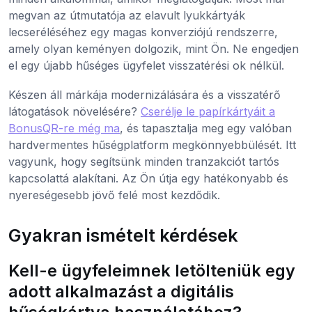
megvan az útmutatója az elavult lyukkártyák
lecseréléséhez egy magas konverziójú rendszerre,
amely olyan keményen dolgozik, mint Ön. Ne engedjen
el egy újabb hűséges ügyfelet visszatérési ok nélkül.
Készen áll márkája modernizálására és a visszatérő
látogatások növelésére?
Cserélje le papírkártyáit a
BonusQR-re még ma
, és tapasztalja meg egy valóban
hardvermentes hűségplatform megkönnyebbülését. Itt
vagyunk, hogy segítsünk minden tranzakciót tartós
kapcsolattá alakítani. Az Ön útja egy hatékonyabb és
nyereségesebb jövő felé most kezdődik.
Gyakran ismételt kérdések
Kell-e ügyfeleimnek letölteniük egy
adott alkalmazást a digitális