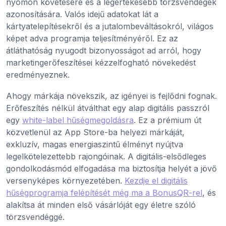
nyomon követésére és a legértékesebb törzsvendégek
azonosítására. Valós idejű adatokat lát a
kártyatelepítésekről és a jutalombeváltásokról, világos
képet adva programja teljesítményéről. Ez az
átláthatóság nyugodt bizonyosságot ad arról, hogy
marketingerőfeszítései kézzelfogható növekedést
eredményeznek.
Ahogy márkája növekszik, az igényei is fejlődni fognak.
Erőfeszítés nélkül átválthat egy alap digitális passzról
egy
white-label hűségmegoldásra
. Ez a prémium út
közvetlenül az App Store-ba helyezi márkáját,
exkluzív, magas energiaszintű élményt nyújtva
legelkötelezettebb rajongóinak. A digitális-elsődleges
gondolkodásmód elfogadása ma biztosítja helyét a jövő
versenyképes környezetében.
Kezdje el digitális
hűségprogramja felépítését még ma a BonusQR-rel
, és
alakítsa át minden első vásárlóját egy életre szóló
törzsvendéggé.