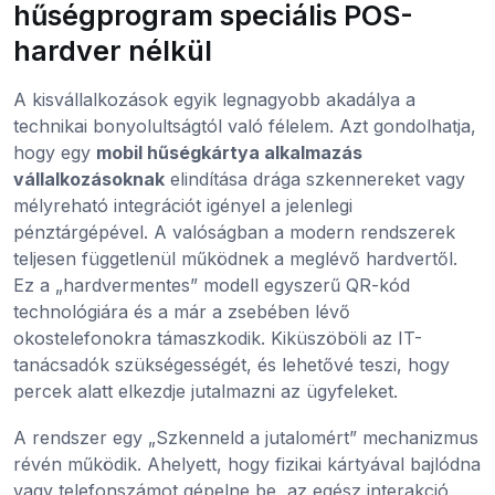
hűségprogram speciális POS-
hardver nélkül
A kisvállalkozások egyik legnagyobb akadálya a
technikai bonyolultságtól való félelem. Azt gondolhatja,
hogy egy
mobil hűségkártya alkalmazás
vállalkozásoknak
elindítása drága szkennereket vagy
mélyreható integrációt igényel a jelenlegi
pénztárgépével. A valóságban a modern rendszerek
teljesen függetlenül működnek a meglévő hardvertől.
Ez a „hardvermentes” modell egyszerű QR-kód
technológiára és a már a zsebében lévő
okostelefonokra támaszkodik. Kiküszöböli az IT-
tanácsadók szükségességét, és lehetővé teszi, hogy
percek alatt elkezdje jutalmazni az ügyfeleket.
A rendszer egy „Szkenneld a jutalomért” mechanizmus
révén működik. Ahelyett, hogy fizikai kártyával bajlódna
vagy telefonszámot gépelne be, az egész interakció