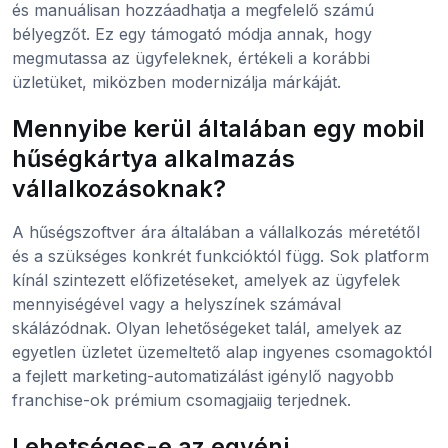
és manuálisan hozzáadhatja a megfelelő számú
bélyegzőt. Ez egy támogató módja annak, hogy
megmutassa az ügyfeleknek, értékeli a korábbi
üzletüket, miközben modernizálja márkáját.
Mennyibe kerül általában egy mobil
hűségkártya alkalmazás
vállalkozásoknak?
A hűségszoftver ára általában a vállalkozás méretétől
és a szükséges konkrét funkcióktól függ. Sok platform
kínál szintezett előfizetéseket, amelyek az ügyfelek
mennyiségével vagy a helyszínek számával
skálázódnak. Olyan lehetőségeket talál, amelyek az
egyetlen üzletet üzemeltető alap ingyenes csomagoktól
a fejlett marketing-automatizálást igénylő nagyobb
franchise-ok prémium csomagjaiig terjednek.
Lehetséges-e az egyéni