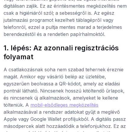
digitálisan zajlik. Ez az érintésmentes megközelítés nem
csak a higiéniáról szól; a sebességről is. Az egész
jutalmazási programot kezelheti táblagépről vagy
telefonról, ezzel a pultja mentes marad a terjedelmes
berendezéstől és a rendetlen papírhalmoktól.
1. lépés: Az azonnali regisztrációs
folyamat
A csatlakozásnak soha nem szabad tehernek éreznie
magát. Amikor egy vásárló belép az üzletébe,
egyszerűen beolvassa a QR-kódot, amely az eladási
pontnál látható. Nincsenek hosszú kitöltendő űrlapok,
és nincsenek új alkalmazások, amelyeket le kellene
tölteniük. A
mobil-elsődleges megközelítés
alkalmazásával a rendszer adatokat gyűjt a meglévő
Apple vagy Google Wallet profiljukból. A digitális passz
másodpercek alatt hozzáadódik a telefonjukhoz. Ez az