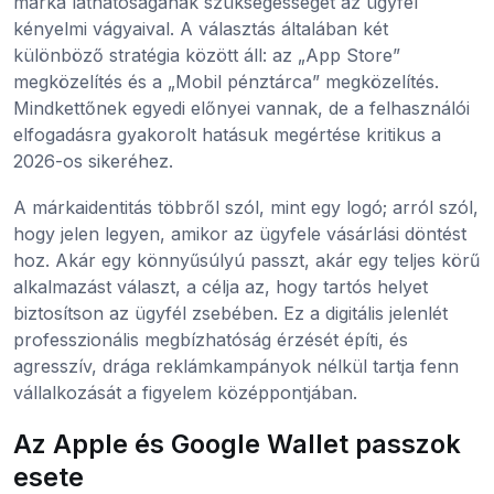
márka láthatóságának szükségességét az ügyfél
kényelmi vágyaival. A választás általában két
különböző stratégia között áll: az „App Store”
megközelítés és a „Mobil pénztárca” megközelítés.
Mindkettőnek egyedi előnyei vannak, de a felhasználói
elfogadásra gyakorolt hatásuk megértése kritikus a
2026-os sikeréhez.
A márkaidentitás többről szól, mint egy logó; arról szól,
hogy jelen legyen, amikor az ügyfele vásárlási döntést
hoz. Akár egy könnyűsúlyú passzt, akár egy teljes körű
alkalmazást választ, a célja az, hogy tartós helyet
biztosítson az ügyfél zsebében. Ez a digitális jelenlét
professzionális megbízhatóság érzését építi, és
agresszív, drága reklámkampányok nélkül tartja fenn
vállalkozását a figyelem középpontjában.
Az Apple és Google Wallet passzok
esete