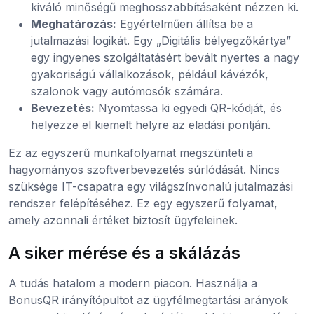
kiváló minőségű meghosszabbításaként nézzen ki.
Meghatározás:
Egyértelműen állítsa be a
jutalmazási logikát. Egy „Digitális bélyegzőkártya”
egy ingyenes szolgáltatásért bevált nyertes a nagy
gyakoriságú vállalkozások, például kávézók,
szalonok vagy autómosók számára.
Bevezetés:
Nyomtassa ki egyedi QR-kódját, és
helyezze el kiemelt helyre az eladási pontján.
Ez az egyszerű munkafolyamat megszünteti a
hagyományos szoftverbevezetés súrlódását. Nincs
szüksége IT-csapatra egy világszínvonalú jutalmazási
rendszer felépítéséhez. Ez egy egyszerű folyamat,
amely azonnali értéket biztosít ügyfeleinek.
A siker mérése és a skálázás
A tudás hatalom a modern piacon. Használja a
BonusQR irányítópultot az ügyfélmegtartási arányok