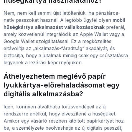
hűségkártya használatához?
Nem, nem kell semmi újat letölteniük, ha pénztárca-
natív passzokat használ. A legtöbb ügyfél olyan
mobil
hűségkártya alkalmazást vállalkozásoknak
preferál,
amely közvetlenül integrálódik az Apple Wallet vagy a
Google Wallet szolgáltatással. Ez a megközelítés
eltávolítja az „alkalmazás-fáradtság” akadályát, és
biztosítja, hogy a jutalmak mindig csak egy csúsztatásra
legyenek a lezárási képernyőjükön.
Áthelyezhetem meglévő papír
lyukkártya-előrehaladásomat egy
digitális alkalmazásba?
Igen, könnyen átválthatja törzsvendégeit az új
rendszerre anélkül, hogy elveszítené a hűségüket.
Amikor egy vásárló részben kitöltött papírkártyát hoz
be, a személyzete beolvashatja az új digitális passzát,