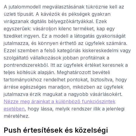
A jutalommodell megválasztásának tükröznie kell az
üzleti típusát. A kávézók és pékségek gyakran
virágzanak digitális bélyegzőkártyákkal. Ezek
egyszerűek: vásároljon kilenc terméket, kap egy
tizediket ingyen. Ez a modell a látogatás gyakoriságát
jutalmazza, és könnyen érthető az ügyfelek számára.
Ezzel szemben a felső kategóriás kiskereskedelmi vagy
szolgáltató vállalkozások jobban profitálnak a
pontrendszerekből. Itt az ügyfelek értéket keresnek a
teljes költésük alapján. Meghatározott bevételi
tartományokhoz rendelhet pontokat, biztosítva, hogy
árrése egészséges maradjon, miközben az ügyfelek
jutalmazva érzik magukat a nagyobb vásárlásokért.
Nézze meg árainkat a különböző funkciószintek
esetében
, hogy lássa, melyik rendszer illik a jelenlegi
méretéhez.
Push értesítések és közelségi