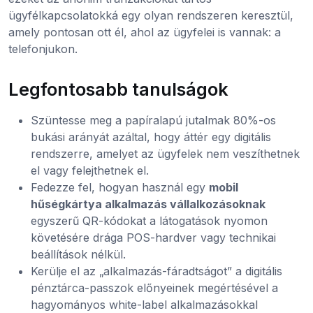
ügyfélkapcsolatokká egy olyan rendszeren keresztül,
amely pontosan ott él, ahol az ügyfelei is vannak: a
telefonjukon.
Legfontosabb tanulságok
Szüntesse meg a papíralapú jutalmak 80%-os
bukási arányát azáltal, hogy áttér egy digitális
rendszerre, amelyet az ügyfelek nem veszíthetnek
el vagy felejthetnek el.
Fedezze fel, hogyan használ egy
mobil
hűségkártya alkalmazás vállalkozásoknak
egyszerű QR-kódokat a látogatások nyomon
követésére drága POS-hardver vagy technikai
beállítások nélkül.
Kerülje el az „alkalmazás-fáradtságot” a digitális
pénztárca-passzok előnyeinek megértésével a
hagyományos white-label alkalmazásokkal