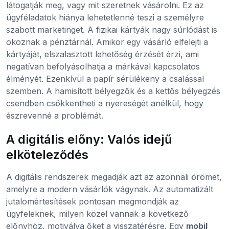
látogatják meg, vagy mit szeretnek vásárolni. Ez az
ügyféladatok hiánya lehetetlenné teszi a személyre
szabott marketinget. A fizikai kártyák nagy súrlódást is
okoznak a pénztárnál. Amikor egy vásárló elfelejti a
kártyáját, elszalasztott lehetőség érzését érzi, ami
negatívan befolyásolhatja a márkával kapcsolatos
élményét. Ezenkívül a papír sérülékeny a csalással
szemben. A hamisított bélyegzők és a kettős bélyegzés
csendben csökkentheti a nyereségét anélkül, hogy
észrevenné a problémát.
A digitális előny: Valós idejű
elköteleződés
A digitális rendszerek megadják azt az azonnali örömet,
amelyre a modern vásárlók vágynak. Az automatizált
jutalomértesítések pontosan megmondják az
ügyfeleknek, milyen közel vannak a következő
előnyhöz, motiválva őket a visszatérésre. Egy
mobil