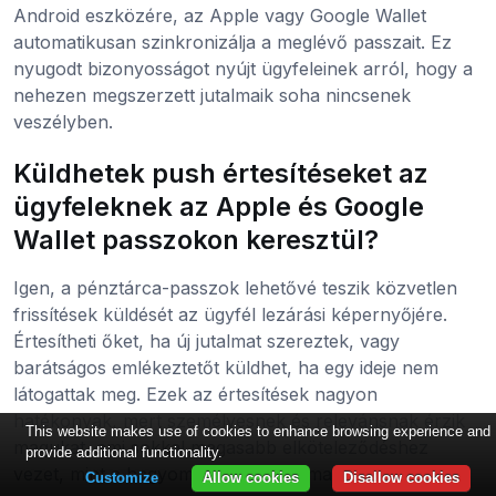
Android eszközére, az Apple vagy Google Wallet
automatikusan szinkronizálja a meglévő passzait. Ez
nyugodt bizonyosságot nyújt ügyfeleinek arról, hogy a
nehezen megszerzett jutalmaik soha nincsenek
veszélyben.
Küldhetek push értesítéseket az
ügyfeleknek az Apple és Google
Wallet passzokon keresztül?
Igen, a pénztárca-passzok lehetővé teszik közvetlen
frissítések küldését az ügyfél lezárási képernyőjére.
Értesítheti őket, ha új jutalmat szereztek, vagy
barátságos emlékeztetőt küldhet, ha egy ideje nem
látogattak meg. Ezek az értesítések nagyon
hatékonyak, mert személyesnek és relevánsnak érzik
This website makes use of cookies to enhance browsing experience and
magukat, ami sokkal magasabb elköteleződéshez
provide additional functionality.
vezet, mint a hagyományos e-mail marketing.
Customize
Allow cookies
Disallow cookies