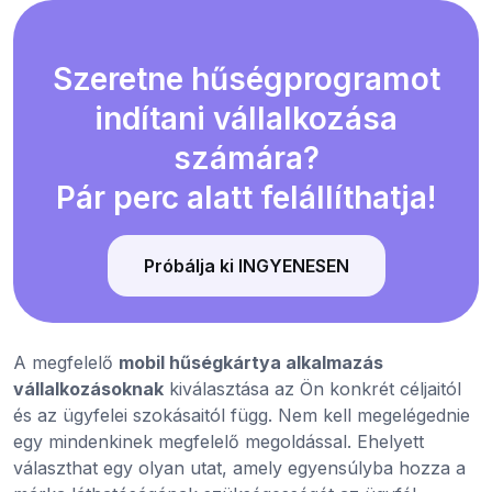
Szeretne hűségprogramot
indítani vállalkozása
számára?
Pár perc alatt felállíthatja!
Próbálja ki INGYENESEN
A megfelelő
mobil hűségkártya alkalmazás
vállalkozásoknak
kiválasztása az Ön konkrét céljaitól
és az ügyfelei szokásaitól függ. Nem kell megelégednie
egy mindenkinek megfelelő megoldással. Ehelyett
választhat egy olyan utat, amely egyensúlyba hozza a