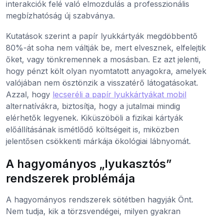
interakciók felé való elmozdulás a professzionális
megbízhatóság új szabványa.
Kutatások szerint a papír lyukkártyák megdöbbentő
80%-át soha nem váltják be, mert elvesznek, elfelejtik
őket, vagy tönkremennek a mosásban. Ez azt jelenti,
hogy pénzt költ olyan nyomtatott anyagokra, amelyek
valójában nem ösztönzik a visszatérő látogatásokat.
Azzal, hogy
lecseréli a papír lyukkártyákat mobil
alternatívákra, biztosítja, hogy a jutalmai mindig
elérhetők legyenek. Kiküszöböli a fizikai kártyák
előállításának ismétlődő költségeit is, miközben
jelentősen csökkenti márkája ökológiai lábnyomát.
A hagyományos „lyukasztós”
rendszerek problémája
A hagyományos rendszerek sötétben hagyják Önt.
Nem tudja, kik a törzsvendégei, milyen gyakran