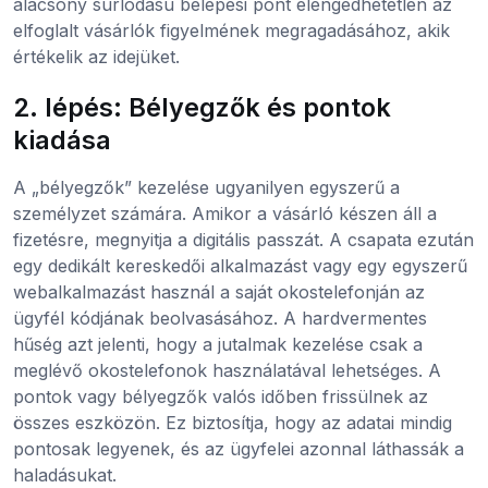
alacsony súrlódású belépési pont elengedhetetlen az
elfoglalt vásárlók figyelmének megragadásához, akik
értékelik az idejüket.
2. lépés: Bélyegzők és pontok
kiadása
A „bélyegzők” kezelése ugyanilyen egyszerű a
személyzet számára. Amikor a vásárló készen áll a
fizetésre, megnyitja a digitális passzát. A csapata ezután
egy dedikált kereskedői alkalmazást vagy egy egyszerű
webalkalmazást használ a saját okostelefonján az
ügyfél kódjának beolvasásához. A hardvermentes
hűség azt jelenti, hogy a jutalmak kezelése csak a
meglévő okostelefonok használatával lehetséges. A
pontok vagy bélyegzők valós időben frissülnek az
összes eszközön. Ez biztosítja, hogy az adatai mindig
pontosak legyenek, és az ügyfelei azonnal láthassák a
haladásukat.