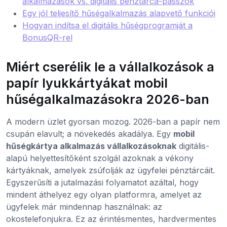
alkalmazások vs. digitális pénztárca-passzok
Egy jól teljesítő hűségalkalmazás alapvető funkciói
Hogyan indítsa el digitális hűségprogramját a
BonusQR-rel
Miért cserélik le a vállalkozások a
papír lyukkártyákat mobil
hűségalkalmazásokra 2026-ban
A modern üzlet gyorsan mozog. 2026-ban a papír nem
csupán elavult; a növekedés akadálya. Egy
mobil
hűségkártya alkalmazás vállalkozásoknak
digitális-
alapú helyettesítőként szolgál azoknak a vékony
kártyáknak, amelyek zsúfolják az ügyfelei pénztárcáit.
Egyszerűsíti a jutalmazási folyamatot azáltal, hogy
mindent áthelyez egy olyan platformra, amelyet az
ügyfelek már mindennap használnak: az
okostelefonjukra. Ez az érintésmentes, hardvermentes