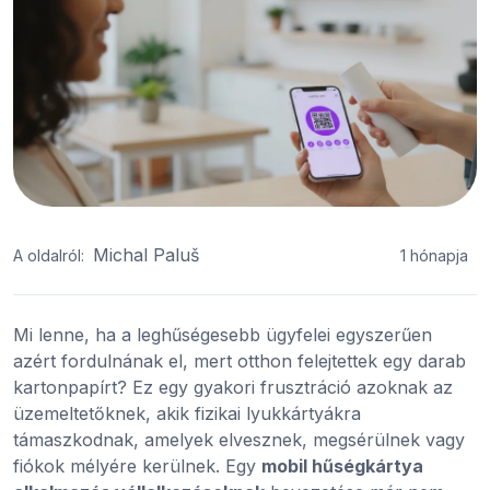
Michal Paluš
A oldalról:
1 hónapja
Mi lenne, ha a leghűségesebb ügyfelei egyszerűen
azért fordulnának el, mert otthon felejtettek egy darab
kartonpapírt? Ez egy gyakori frusztráció azoknak az
üzemeltetőknek, akik fizikai lyukkártyákra
támaszkodnak, amelyek elvesznek, megsérülnek vagy
fiókok mélyére kerülnek. Egy
mobil hűségkártya