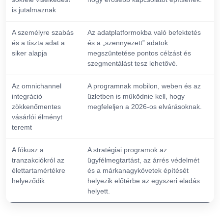
is jutalmaznak
A személyre szabás
Az adatplatformokba való befektetés
és a tiszta adat a
és a „szennyezett” adatok
siker alapja
megszüntetése pontos célzást és
szegmentálást tesz lehetővé.
Az omnichannel
A programnak mobilon, weben és az
integráció
üzletben is működnie kell, hogy
zökkenőmentes
megfeleljen a 2026-os elvárásoknak.
vásárlói élményt
teremt
A fókusz a
A stratégiai programok az
tranzakciókról az
ügyfélmegtartást, az árrés védelmét
élettartamértékre
és a márkanagykövetek építését
helyeződik
helyezik előtérbe az egyszeri eladás
helyett.