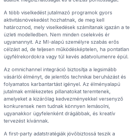
A több viselkedést jutalmazó programok gyors
aktivitásnövekedést hozhatnak, de meg kell
határoznod, mely viselkedések számítanak igazán a te
üzleti modelledben. Nem minden cselekvés ér
ugyanannyit. Az MI-alapú személyre szabás erős
célzást ad, de teljesen működésképtelen, ha pontatlan
ügyfélrekordokra vagy túl kevés adatvolumenre épül.
Az omnichannel integráció biztosítja a legsimább
vásárlói élményt, de jelentős technikai beruházást és
folyamatos karbantartást igényel. Az élményalapú
jutalmak emlékezetes pillanatokat teremtenek,
amelyeket a kizárólag kedvezményekkel versenyző
konkurensek nem tudnak könnyen lemásolni,
ugyanakkor ügyfelenként drágábbak, és kreatív
tervezést kívánnak.
A first-party adatstratégiák jövőbiztossá teszik a