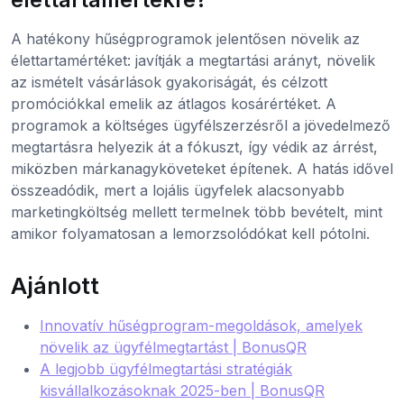
A hatékony hűségprogramok jelentősen növelik az
élettartamértéket: javítják a megtartási arányt, növelik
az ismételt vásárlások gyakoriságát, és célzott
promóciókkal emelik az átlagos kosárértéket. A
programok a költséges ügyfélszerzésről a jövedelmező
megtartásra helyezik át a fókuszt, így védik az árrést,
miközben márkanagyköveteket építenek. A hatás idővel
összeadódik, mert a lojális ügyfelek alacsonyabb
marketingköltség mellett termelnek több bevételt, mint
amikor folyamatosan a lemorzsolódókat kell pótolni.
Ajánlott
Innovatív hűségprogram-megoldások, amelyek
növelik az ügyfélmegtartást | BonusQR
A legjobb ügyfélmegtartási stratégiák
kisvállalkozásoknak 2025-ben | BonusQR