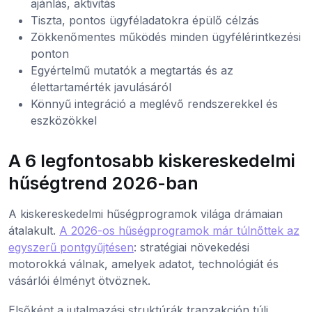
ajánlás, aktivitás
Tiszta, pontos ügyféladatokra épülő célzás
Zökkenőmentes működés minden ügyfélérintkezési
ponton
Egyértelmű mutatók a megtartás és az
élettartamérték javulásáról
Könnyű integráció a meglévő rendszerekkel és
eszközökkel
A 6 legfontosabb kiskereskedelmi
hűségtrend 2026-ban
A kiskereskedelmi hűségprogramok világa drámaian
átalakult.
A 2026-os hűségprogramok már túlnőttek az
egyszerű pontgyűjtésen
: stratégiai növekedési
motorokká válnak, amelyek adatot, technológiát és
vásárlói élményt ötvöznek.
Elsőként a jutalmazási struktúrák tranzakción túli