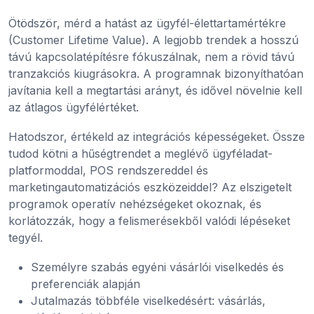
Ötödször, mérd a hatást az ügyfél-élettartamértékre
(Customer Lifetime Value). A legjobb trendek a hosszú
távú kapcsolatépítésre fókuszálnak, nem a rövid távú
tranzakciós kiugrásokra. A programnak bizonyíthatóan
javítania kell a megtartási arányt, és idővel növelnie kell
az átlagos ügyfélértéket.
Hatodszor, értékeld az integrációs képességeket. Össze
tudod kötni a hűségtrendet a meglévő ügyféladat-
platformoddal, POS rendszereddel és
marketingautomatizációs eszközeiddel? Az elszigetelt
programok operatív nehézségeket okoznak, és
korlátozzák, hogy a felismerésekből valódi lépéseket
tegyél.
Személyre szabás egyéni vásárlói viselkedés és
preferenciák alapján
Jutalmazás többféle viselkedésért: vásárlás,