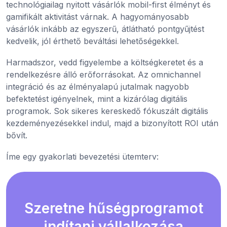
technológiailag nyitott vásárlók mobil-first élményt és
gamifikált aktivitást várnak. A hagyományosabb
vásárlók inkább az egyszerű, átlátható pontgyűjtést
kedvelik, jól érthető beváltási lehetőségekkel.
Harmadszor, vedd figyelembe a költségkeretet és a
rendelkezésre álló erőforrásokat. Az omnichannel
integráció és az élményalapú jutalmak nagyobb
befektetést igényelnek, mint a kizárólag digitális
programok. Sok sikeres kereskedő fókuszált digitális
kezdeményezésekkel indul, majd a bizonyított ROI után
bővít.
Íme egy gyakorlati bevezetési ütemterv:
Szeretne hűségprogramot
indítani vállalkozása