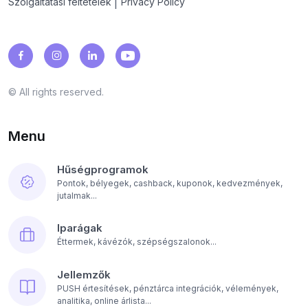
|
Szolgáltatási feltételek
Privacy Policy
© All rights reserved.
Menu
Hűségprogramok
Pontok, bélyegek, cashback, kuponok, kedvezmények,
jutalmak...
Iparágak
Éttermek, kávézók, szépségszalonok...
Jellemzők
PUSH értesítések, pénztárca integrációk, vélemények,
analitika, online árlista...