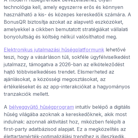
technológia kell, amely egyszerre erős és könnyen
használható a kis- és közepes kereskedők számára. A
BonusQR biztosítja azokat az alapvető eszközöket,
amelyekkel a cikkben bemutatott stratégiákat vállalati
bonyolultság és költség nélkül valósíthatod meg.
Elektronikus jutalmazási hűségplatformunk
lehetővé
teszi, hogy a vásárláson túli, sokféle ügyfélviselkedést
jutalmazz, támogatva a 2026-ban az elköteleződést
hajtó többviselkedéses trendet. Elismerheted az
ajánlásokat, a közösségi megosztásokat, az
értékeléseket és az app-interakciókat a hagyományos
tranzakciók mellett.
A
bélyeggyűjtő hűségprogram
intuitív belépő a digitális
hűség világába azoknak a kereskedőknek, akik most
indulnak: azonnali aktivitást hoz, miközben felépíti a
first-party adatbázisod alapjait. Ez a megközelítés az
élettartamérték-optimalizálási trendhez is illeszkedik,