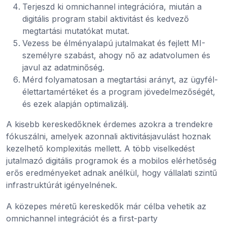
Terjeszd ki omnichannel integrációra, miután a
digitális program stabil aktivitást és kedvező
megtartási mutatókat mutat.
Vezess be élményalapú jutalmakat és fejlett MI-
személyre szabást, ahogy nő az adatvolumen és
javul az adatminőség.
Mérd folyamatosan a megtartási arányt, az ügyfél-
élettartamértéket és a program jövedelmezőségét,
és ezek alapján optimalizálj.
A kisebb kereskedőknek érdemes azokra a trendekre
fókuszálni, amelyek azonnali aktivitásjavulást hoznak
kezelhető komplexitás mellett. A több viselkedést
jutalmazó digitális programok és a mobilos elérhetőség
erős eredményeket adnak anélkül, hogy vállalati szintű
infrastruktúrát igényelnének.
A közepes méretű kereskedők már célba vehetik az
omnichannel integrációt és a first-party