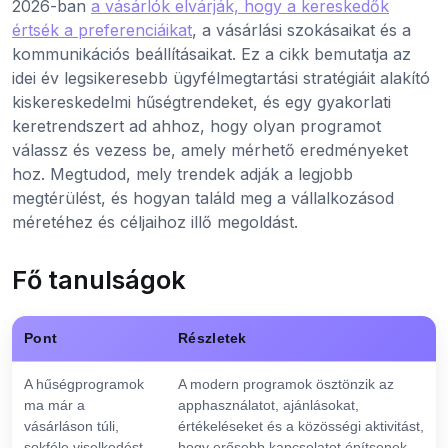
2026-ban
a vásárlók elvárják, hogy a kereskedők
értsék a preferenciáikat
, a vásárlási szokásaikat és a
kommunikációs beállításaikat. Ez a cikk bemutatja az
idei év legsikeresebb ügyfélmegtartási stratégiáit alakító
kiskereskedelmi hűségtrendeket, és egy gyakorlati
keretrendszert ad ahhoz, hogy olyan programot
válassz és vezess be, amely mérhető eredményeket
hoz. Megtudod, mely trendek adják a legjobb
megtérülést, és hogyan találd meg a vállalkozásod
méretéhez és céljaihoz illő megoldást.
Fő tanulságok
Pont
Részletek
A hűségprogramok
A modern programok ösztönzik az
ma már a
apphasználatot, ajánlásokat,
vásárláson túli,
értékeléseket és a közösségi aktivitást,
sokféle viselkedést
hogy erősebb kapcsolatot építsenek.