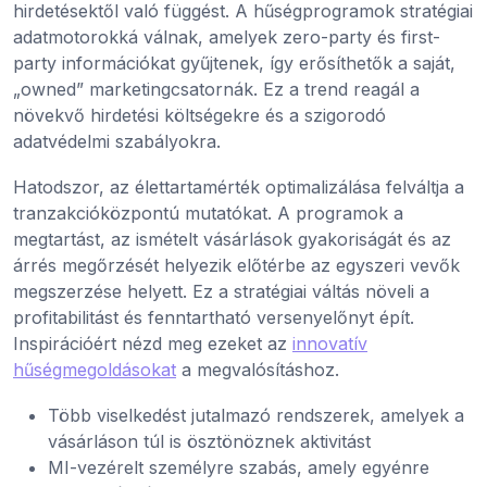
hirdetésektől való függést. A hűségprogramok stratégiai
adatmotorokká válnak, amelyek zero-party és first-
party információkat gyűjtenek, így erősíthetők a saját,
„owned” marketingcsatornák. Ez a trend reagál a
növekvő hirdetési költségekre és a szigorodó
adatvédelmi szabályokra.
Hatodszor, az élettartamérték optimalizálása felváltja a
tranzakcióközpontú mutatókat. A programok a
megtartást, az ismételt vásárlások gyakoriságát és az
árrés megőrzését helyezik előtérbe az egyszeri vevők
megszerzése helyett. Ez a stratégiai váltás növeli a
profitabilitást és fenntartható versenyelőnyt épít.
Inspirációért nézd meg ezeket az
innovatív
hűségmegoldásokat
a megvalósításhoz.
Több viselkedést jutalmazó rendszerek, amelyek a
vásárláson túl is ösztönöznek aktivitást
MI-vezérelt személyre szabás, amely egyénre