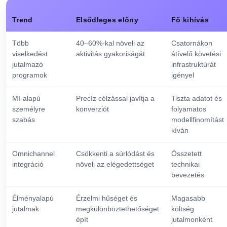
Trend
Elsődleges előny
Fő kihívás
Több
40–60%-kal növeli az
Csatornákon
viselkedést
aktivitás gyakoriságát
átívelő követési
jutalmazó
infrastruktúrát
programok
igényel
MI-alapú
Precíz célzással javítja a
Tiszta adatot és
személyre
konverziót
folyamatos
szabás
modellfinomítást
kíván
Omnichannel
Csökkenti a súrlódást és
Összetett
integráció
növeli az elégedettséget
technikai
bevezetés
Élményalapú
Érzelmi hűséget és
Magasabb
jutalmak
megkülönböztethetőséget
költség
épít
jutalmonként