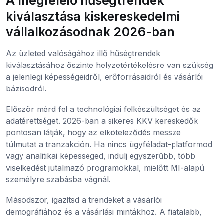
A megfelelő hűségtrendek
kiválasztása kiskereskedelmi
vállalkozásodnak 2026-ban
Az üzleted valóságához illő hűségtrendek
kiválasztásához őszinte helyzetértékelésre van szükség
a jelenlegi képességeidről, erőforrásaidról és vásárlói
bázisodról.
Először mérd fel a technológiai felkészültséget és az
adatérettséget. 2026-ban a sikeres KKV kereskedők
pontosan látják, hogy az elköteleződés messze
túlmutat a tranzakción. Ha nincs ügyféladat-platformod
vagy analitikai képességed, indulj egyszerűbb, több
viselkedést jutalmazó programokkal, mielőtt MI-alapú
személyre szabásba vágnál.
Másodszor, igazítsd a trendeket a vásárlói
demográfiához és a vásárlási mintákhoz. A fiatalabb,