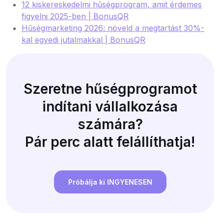
12 kiskereskedelmi hűségprogram, amit érdemes
figyelni 2025-ben | BonusQR
Hűségmarketing 2026: növeld a megtartást 30%-
kal egyedi jutalmakkal | BonusQR
Szeretne hűségprogramot
indítani vállalkozása
számára?
Pár perc alatt felállíthatja!
Próbálja ki INGYENESEN