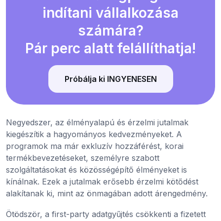
indítani vállalkozása
számára?
Pár perc alatt felállíthatja!
Próbálja ki INGYENESEN
Negyedszer, az élményalapú és érzelmi jutalmak
kiegészítik a hagyományos kedvezményeket. A
programok ma már exkluzív hozzáférést, korai
termékbevezetéseket, személyre szabott
szolgáltatásokat és közösségépítő élményeket is
kínálnak. Ezek a jutalmak erősebb érzelmi kötődést
alakítanak ki, mint az önmagában adott árengedmény.
Ötödször, a first-party adatgyűjtés csökkenti a fizetett