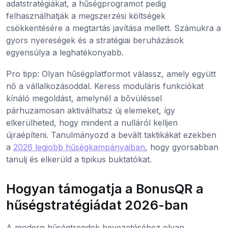
adatstratégiákat, a hűségprogramot pedig
felhasználhatják a megszerzési költségek
csökkentésére a megtartás javítása mellett. Számukra a
gyors nyereségek és a stratégiai beruházások
egyensúlya a leghatékonyabb.
Pro tipp: Olyan hűségplatformot válassz, amely együtt
nő a vállalkozásoddal. Keress moduláris funkciókat
kínáló megoldást, amelynél a bővüléssel
párhuzamosan aktiválhatsz új elemeket, így
elkerülheted, hogy mindent a nulláról kelljen
újraépíteni. Tanulmányozd a bevált taktikákat ezekben
a
2026 legjobb hűségkampányaiban
, hogy gyorsabban
tanulj és elkerüld a tipikus buktatókat.
Hogyan támogatja a BonusQR a
hűségstratégiádat 2026-ban
A modern hűségtrendek bevezetéséhez olyan