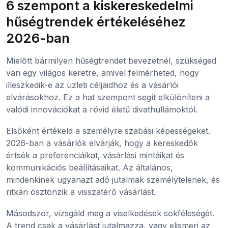
6 szempont a kiskereskedelmi
hűségtrendek értékeléséhez
2026-ban
Mielőtt bármilyen hűségtrendet bevezetnél, szükséged
van egy világos keretre, amivel felmérheted, hogy
illeszkedik-e az üzleti céljaidhoz és a vásárlói
elvárásokhoz. Ez a hat szempont segít elkülöníteni a
valódi innovációkat a rövid életű divathullámoktól.
Elsőként értékeld a személyre szabási képességeket.
2026-ban a vásárlók elvárják, hogy a kereskedők
értsék a preferenciáikat, vásárlási mintáikat és
kommunikációs beállításaikat. Az általános,
mindenkinek ugyanazt adó jutalmak személytelenek, és
ritkán ösztönzik a visszatérő vásárlást.
Másodszor, vizsgáld meg a viselkedések sokféleségét.
A trend csak a vásárlást jutalmazza, vagy elismeri az