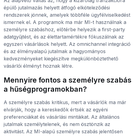
Az alapvető váltás az, hogy a kizárólag tranzakcióra
épülő jutalmazás helyett átfogó elköteleződési
rendszerek jönnek, amelyek többféle ügyfélviselkedést
ismernek el. A programok ma már MI-t használnak a
személyre szabáshoz, előtérbe helyezik a first-party
adatgyűjtést, és az élettartamértékre fókuszálnak az
egyszeri vásárlások helyett. Az omnichannel integráció
és az élményalapú jutalmak a hagyományos
kedvezményeket kiegészítve megkülönböztethető
vásárlói élményt hoznak létre.
Mennyire fontos a személyre szabás
a hűségprogramokban?
A személyre szabás kritikus, mert a vásárlók ma már
elvárják, hogy a kereskedők értsék az egyéni
preferenciáikat és vásárlási mintáikat. Az általános
jutalmak személytelenek, és nem ösztönzik az
aktivitást. Az MI-alapú személyre szabás jelentősen