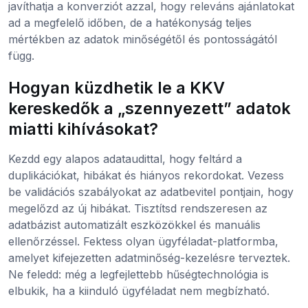
javíthatja a konverziót azzal, hogy releváns ajánlatokat
ad a megfelelő időben, de a hatékonyság teljes
mértékben az adatok minőségétől és pontosságától
függ.
Hogyan küzdhetik le a KKV
kereskedők a „szennyezett” adatok
miatti kihívásokat?
Kezdd egy alapos adataudittal, hogy feltárd a
duplikációkat, hibákat és hiányos rekordokat. Vezess
be validációs szabályokat az adatbevitel pontjain, hogy
megelőzd az új hibákat. Tisztítsd rendszeresen az
adatbázist automatizált eszközökkel és manuális
ellenőrzéssel. Fektess olyan ügyféladat-platformba,
amelyet kifejezetten adatminőség-kezelésre terveztek.
Ne feledd: még a legfejlettebb hűségtechnológia is
elbukik, ha a kiinduló ügyféladat nem megbízható.