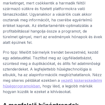
marketinget, mert csökkentik a harmadik féltől
származó sütikre és fizetett platformokra való
támaszkodást. Ugyanakkor a vásárlók csak akkor
osztanak meg információt, ha cserébe egyértelmű
értéket kapnak. Az élettartamérték-optimalizálás a
profitabilitással hangolja össze a programot, de
türelmet igényel, mert az eredmények hónapok és évek
alatt épülnek fel.
Pro tipp: Mielőtt bármelyik trendet bevezetnéd, kezdd
egy adataudittal. Tisztítsd meg az ügyféladatbázist,
szüntesd meg a duplikációkat, és állíts fel adatminőségi
sztenderdeket. A legfejlettebb hűségtechnológia is
elbukik, ha az alapinformációk megbízhatatlanok. Nézz
meg sikeres példákat ezekben a
vezető kiskereskedelmi
hűségprogramokban
, hogy lásd, a legjobb márkák
hogyan küzdik le ezeket a kihívásokat.