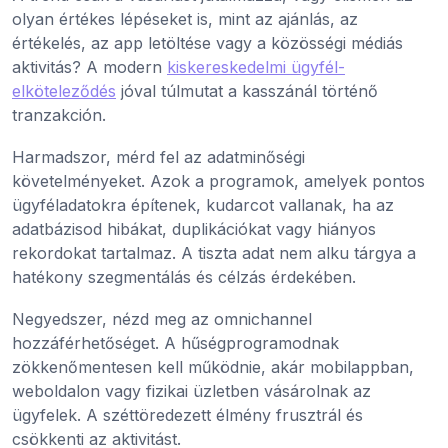
olyan értékes lépéseket is, mint az ajánlás, az
értékelés, az app letöltése vagy a közösségi médiás
aktivitás? A modern
kiskereskedelmi ügyfél-
elköteleződés
jóval túlmutat a kasszánál történő
tranzakción.
Harmadszor, mérd fel az adatminőségi
követelményeket. Azok a programok, amelyek pontos
ügyféladatokra építenek, kudarcot vallanak, ha az
adatbázisod hibákat, duplikációkat vagy hiányos
rekordokat tartalmaz. A tiszta adat nem alku tárgya a
hatékony szegmentálás és célzás érdekében.
Negyedszer, nézd meg az omnichannel
hozzáférhetőséget. A hűségprogramodnak
zökkenőmentesen kell működnie, akár mobilappban,
weboldalon vagy fizikai üzletben vásárolnak az
ügyfelek. A széttöredezett élmény frusztrál és
csökkenti az aktivitást.