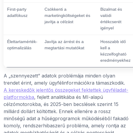
First-party
Csökkenti a
Bizalmat és
adatfókusz
marketingköltségeket és
valódi
javítja a célzást
értékcserét
igényel
Élettartamérték-
Javítja az árrést és a
Hosszabb idő
optimalizálás
megtartási mutatókat
kell a
kézzelfogható
eredményekhez
A „szennyezett” adatok problémája minden olyan
trendet érint, amely ügyfélinformációkra támaszkodik.
A kereskedők jelentős összegeket fektettek ügyféladat-
platformokba
, fejlett analitikába és MI-alapú
célzómotorokba, és 2025-ben becslések szerint 15
milliárd dollárt költöttek. Ennek ellenére a rossz
minőségű adat a hűségprogramok működéséből fakadó
komoly, rendszerhibaszerű probléma, amely rontja az
adatok megbízhatóságát és a célzás pontosságát.