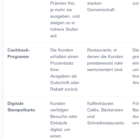
Prämien frei,
starken
zum
je mehr sie
Gemeinschaft.
ausgeben, und
steigen so in
höhere Stufen
auf.
Cashback-
Die Kunden
Restaurants, in
Die
Programm
erhalten einen
denen die Kunden
gre
Prozentsatz
preisbewusst oder
ein
ihrer
wertorientiert sind.
unm
Ausgaben als
fin
Gutschrift oder
Anr
Rabatt zurück.
Digitale
Kunden
Kaffeehäuser,
Fö
Stempelkarte
verfolgen
Cafés, Bäckereien
Be
Besuche oder
und
dur
Einkäufe
Schnellrestaurants.
err
digital, um
einen