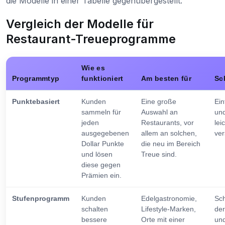
die Modelle in einer Tabelle gegenübergestellt.
Vergleich der Modelle für
Restaurant-Treueprogramme
Wie es
Programmtyp
funktioniert
Am besten für
Sc
Punktebasiert
Kunden
Eine große
Ein
sammeln für
Auswahl an
und
jeden
Restaurants, vor
lei
ausgegebenen
allem an solchen,
ver
Dollar Punkte
die neu im Bereich
und lösen
Treue sind.
diese gegen
Prämien ein.
Stufenprogramm
Kunden
Edelgastronomie,
Sch
schalten
Lifestyle-Marken,
der
bessere
Orte mit einer
un