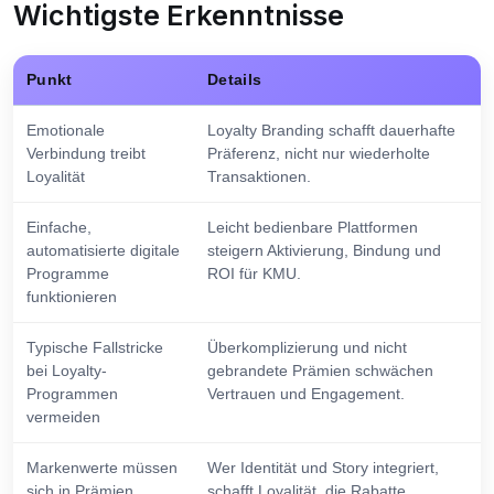
Wichtigste Erkenntnisse
Punkt
Details
Emotionale
Loyalty Branding schafft dauerhafte
Verbindung treibt
Präferenz, nicht nur wiederholte
Loyalität
Transaktionen.
Einfache,
Leicht bedienbare Plattformen
automatisierte digitale
steigern Aktivierung, Bindung und
Programme
ROI für KMU.
funktionieren
Typische Fallstricke
Überkomplizierung und nicht
bei Loyalty-
gebrandete Prämien schwächen
Programmen
Vertrauen und Engagement.
vermeiden
Markenwerte müssen
Wer Identität und Story integriert,
sich in Prämien
schafft Loyalität, die Rabatte