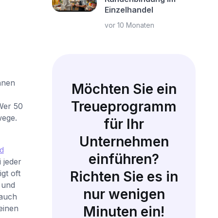
Einzelhandel
vor 10 Monaten
hnen
Möchten Sie ein
Treueprogramm
Wer 50
wege.
für Ihr
Unternehmen
d
einführen?
 jeder
gt oft
Richten Sie es in
 und
nur wenigen
„auch
einen
Minuten ein!