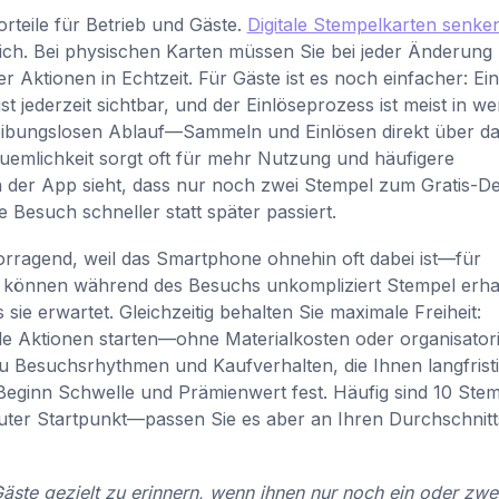
rteile für Betrieb und Gäste.
Digitale Stempelkarten senke
h. Bei physischen Karten müssen Sie bei jeder Änderung
er Aktionen in Echtzeit. Für Gäste ist es noch einfacher: Ei
ist jederzeit sichtbar, und der Einlöseprozess ist meist in w
reibungslosen Ablauf—Sammeln und Einlösen direkt über d
mlichkeit sorgt oft für mehr Nutzung und häufigere
 der App sieht, dass nur noch zwei Stempel zum Gratis-De
e Besuch schneller statt später passiert.
orragend, weil das Smartphone ohnehin oft dabei ist—für
 können während des Besuchs unkompliziert Stempel erha
sie erwartet. Gleichzeitig behalten Sie maximale Freiheit:
e Aktionen starten—ohne Materialkosten oder organisator
u Besuchsrhythmen und Kaufverhalten, die Ihnen langfrist
eginn Schwelle und Prämienwert fest. Häufig sind 10 Ste
 guter Startpunkt—passen Sie es aber an Ihren Durchschnit
ste gezielt zu erinnern, wenn ihnen nur noch ein oder zwe