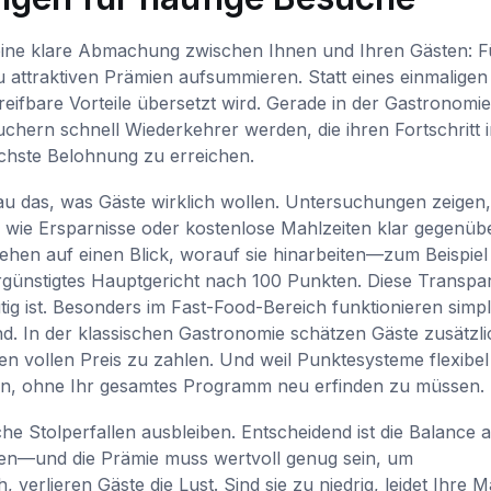
eine klare Abmachung zwischen Ihnen und Ihren Gästen: F
u attraktiven Prämien aufsummieren. Statt eines einmaligen
reifbare Vorteile übersetzt wird. Gerade in der Gastronomie 
chern schnell Wiederkehrer werden, die ihren Fortschritt 
chste Belohnung zu erreichen.
au das, was Gäste wirklich wollen. Untersuchungen zeigen,
wie Ersparnisse oder kostenlose Mahlzeiten klar gegenüb
ehen auf einen Blick, worauf sie hinarbeiten—zum Beispiel
rgünstigtes Hauptgericht nach 100 Punkten. Diese Transpa
tig ist. Besonders im Fast-Food-Bereich funktionieren simpl
d. In der klassischen Gastronomie schätzen Gäste zusätzli
n vollen Preis zu zahlen. Und weil Punktesysteme flexibel 
n, ohne Ihr gesamtes Programm neu erfinden zu müssen.
he Stolperfallen ausbleiben. Entscheidend ist die Balance 
n—und die Prämie muss wertvoll genug sein, um
erlieren Gäste die Lust. Sind sie zu niedrig, leidet Ihre M