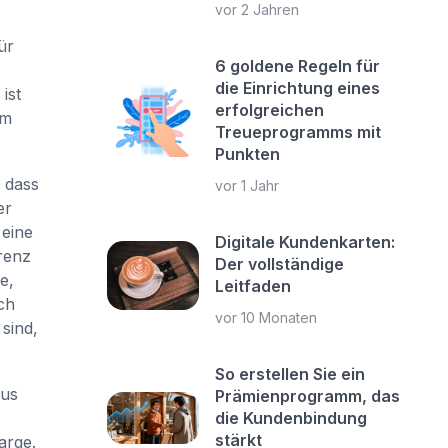
vor 2 Jahren
ür
6 goldene Regeln für
die Einrichtung eines
ist
erfolgreichen
im
Treueprogramms mit
Punkten
 dass
vor 1 Jahr
er
 eine
Digitale Kundenkarten:
renz
Der vollständige
e,
Leitfaden
ch
vor 10 Monaten
sind,
So erstellen Sie ein
aus
Prämienprogramm, das
die Kundenbindung
stärkt
arge.