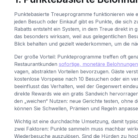
Punktebasierte Treueprogramme funktionieren wie 
jeden Besuch oder Einkauf gibt es Punkte, die sich z
Rabatts entsteht ein System, in dem Treue direkt in g
das besonders wirksam, weil aus gelegentlichen Besu
Blick behalten und gezielt wiederkommen, um die nä
Der große Vorteil: Punkteprogramme treffen oft gen
Restaurantkunden
sofortige, monetäre Belohnungen
vagen, abstrakten Vorteilen bevorzugen. Gäste verst
kostenlose Vorspeise nach 10 Besuchen oder ein ve
beeinflusst das Verhalten, weil der Gegenwert eindeu
direkte Rewards wie ein gratis Sandwich hervorragen
den „weichen“ Nutzen: neue Gerichte testen, ohne de
können Sie Schwellen, Prämien und Regeln anpasse
Wichtig ist eine durchdachte Umsetzung, damit typisc
zwei Faktoren: Punkte sammeln muss machbar wirke
Wiederbesuche auszulösen. Sind die Hürden zu hoch, v