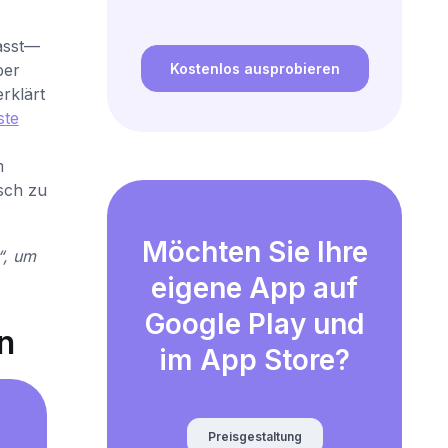
passt—
ber
Kostenlos ausprobieren
rklärt
ste
m
sch zu
Möchten Sie Ihre
“, um
eigene App auf
Google Play und
n
im App Store?
Preisgestaltung