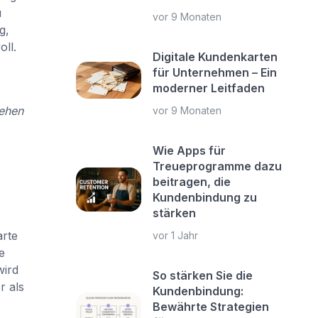
u
vor 9 Monaten
g,
ll.
Digitale Kundenkarten
für Unternehmen – Ein
moderner Leitfaden
sehen
vor 9 Monaten
Wie Apps für
Treueprogramme dazu
beitragen, die
Kundenbindung zu
stärken
arte
vor 1 Jahr
e
wird
So stärken Sie die
r als
Kundenbindung:
Bewährte Strategien