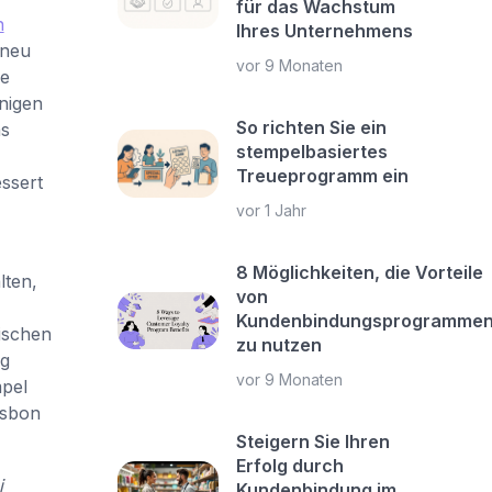
für das Wachstum
n
Ihres Unternehmens
 neu
vor 9 Monaten
ne
enigen
So richten Sie ein
as
stempelbasiertes
Treueprogramm ein
ssert
vor 1 Jahr
8 Möglichkeiten, die Vorteile
lten,
von
Kundenbindungsprogramme
ischen
zu nutzen
ig
vor 9 Monaten
mpel
tsbon
Steigern Sie Ihren
Erfolg durch
i
Kundenbindung im