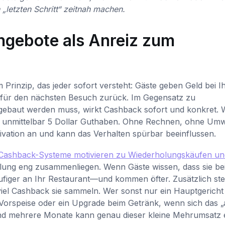
„letzten Schritt“ zeitnah machen.
ngebote als Anreiz zum
inzip, das jeder sofort versteht: Gäste geben Geld bei I
für den nächsten Besuch zurück. Im Gegensatz zu
gebaut werden muss, wirkt Cashback sofort und konkret. 
ht unmittelbar 5 Dollar Guthaben. Ohne Rechnen, ohne Um
otivation an und kann das Verhalten spürbar beeinflussen.
Cashback-Systeme motivieren zu Wiederholungskäufen un
lung eng zusammenliegen. Wenn Gäste wissen, dass sie bei
ger an Ihr Restaurant—und kommen öfter. Zusätzlich stei
 viel Cashback sie sammeln. Wer sonst nur ein Hauptgericht
ne Vorspeise oder ein Upgrade beim Getränk, wenn sich das 
nd mehrere Monate kann genau dieser kleine Mehrumsatz 