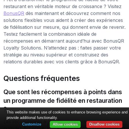
restaurant en véritable moteur de croissance ? Visitez
BonusQR
dès maintenant et découvrez comment nos
solutions flexibles vous aident à créer des expériences
de fidélisation sur mesure, qui donnent envie de revenir.
Testez facilement la combinaison idéale de
récompenses en démarrant aujourd’hui avec BonusQR
Loyalty Solutions. N’attendez pas : faites passer votre
stratégie au niveau supérieur et construisez des
relations durables avec vos clients grâce à BonusQR.
Questions fréquentes
Que sont les récompenses à points dans
un programme de fidélité en restauration
?
This website makes use of cookies to enhance browsing experience and
provide additional functionality.
Les récompenses à points permettent aux clients de
Customize
Allow cookies
Disallow cookies
cumuler des points à chaque visite ou achat, puis de les