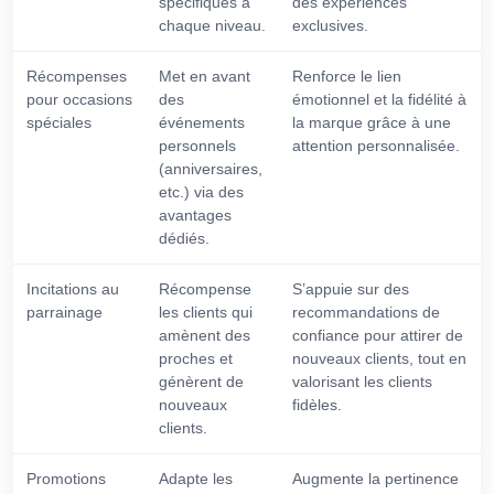
spécifiques à
des expériences
chaque niveau.
exclusives.
Récompenses
Met en avant
Renforce le lien
pour occasions
des
émotionnel et la fidélité à
spéciales
événements
la marque grâce à une
personnels
attention personnalisée.
(anniversaires,
etc.) via des
avantages
dédiés.
Incitations au
Récompense
S’appuie sur des
parrainage
les clients qui
recommandations de
amènent des
confiance pour attirer de
proches et
nouveaux clients, tout en
génèrent de
valorisant les clients
nouveaux
fidèles.
clients.
Promotions
Adapte les
Augmente la pertinence