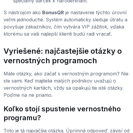
špeciálny darček k narodeninám.
S nástrojom ako
BonusQR
je nastavenie týchto úrovní
veľmi jednoduché. Systém automaticky sleduje útratu a
povyšuje zákazníkov, čím vytvára VIP zážitok, vďaka
ktorému sa vaši najlepší klienti budú radi vracať.
Vyriešené: najčastejšie otázky o
vernostných programoch
Máte otázky, ako začať s vernostným programom? Nie
ste sami. Keď majitelia malých podnikov uvažujú o
vernostných kartách, vždy sa opakujú tie isté otázky.
Poďme na ne priamo.
Koľko stojí spustenie vernostného
programu?
Toto je tá najväčšia otázka. Úprimná odpoveď: závisí od