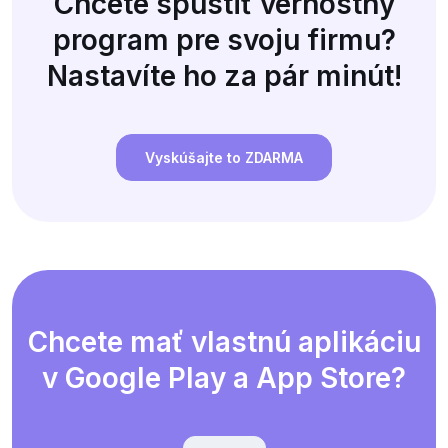
Chcete spustiť vernostný
program pre svoju firmu?
Nastavíte ho za pár minút!
Vyskúšajte to ZDARMA
Chcete mať vlastnú aplikáciu
v Google Play a App Store?