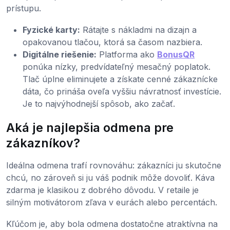
prístupu.
Fyzické karty:
Rátajte s nákladmi na dizajn a
opakovanou tlačou, ktorá sa časom nazbiera.
Digitálne riešenie:
Platforma ako
BonusQR
ponúka nízky, predvídateľný mesačný poplatok.
Tlač úplne eliminujete a získate cenné zákaznícke
dáta, čo prináša oveľa vyššiu návratnosť investície.
Je to najvýhodnejší spôsob, ako začať.
Aká je najlepšia odmena pre
zákazníkov?
Ideálna odmena trafí rovnováhu: zákazníci ju skutočne
chcú, no zároveň si ju váš podnik môže dovoliť. Káva
zdarma je klasikou z dobrého dôvodu. V retaile je
silným motivátorom zľava v eurách alebo percentách.
Kľúčom je, aby bola odmena dostatočne atraktívna na