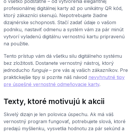
o všetko podstatné – od vytvorenia elegantnej
profesionálnej digitálnej karty až po unikátny QR kód,
ktorý zákazníci skenujú. Nepotrebujete žiadne
dizajnérske schopnosti. Stačí zadať údaje o vašom
podniku, nastaviť odmenu a systém vám za pár minút
vytvorí vyladenú digitálnu vernostnú kartu pripravenú
na použitie.
Tento prístup vám dá všetku silu digitálneho systému
bez zložitosti. Dostanete vernostný nástroj, ktorý
jednoducho
funguje
– pre vás aj vašich zákazníkov. Pre
praktickejšie tipy si pozrite náš návod
nevyhnutné tipy
pre úspešné vernostné odmeňovacie karty
.
Texty, ktoré motivujú k akcii
Skvelý dizajn je len polovica úspechu. Ak má váš
vernostný program fungovať, potrebujete slová, ktoré
predajú myšlienku, vysvetlia hodnotu za pár sekúnd a