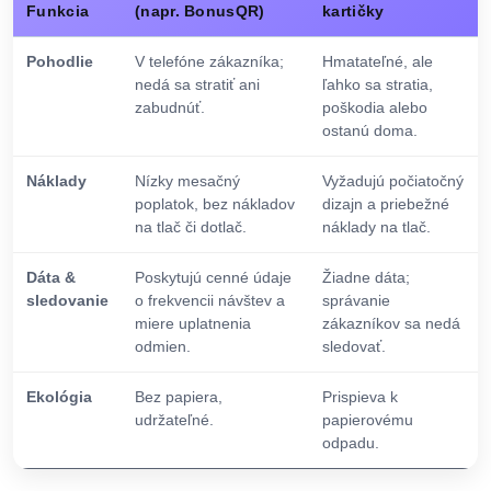
Funkcia
(napr. BonusQR)
kartičky
Pohodlie
V telefóne zákazníka;
Hmatateľné, ale
nedá sa stratiť ani
ľahko sa stratia,
zabudnúť.
poškodia alebo
ostanú doma.
Náklady
Nízky mesačný
Vyžadujú počiatočný
poplatok, bez nákladov
dizajn a priebežné
na tlač či dotlač.
náklady na tlač.
Dáta &
Poskytujú cenné údaje
Žiadne dáta;
sledovanie
o frekvencii návštev a
správanie
miere uplatnenia
zákazníkov sa nedá
odmien.
sledovať.
Ekológia
Bez papiera,
Prispieva k
udržateľné.
papierovému
odpadu.