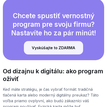
Chcete spustiť vernostný
program pre svoju firmu?
Nastavíte ho za pár minút!
Vyskúšajte to ZDARMA
Od dizajnu k digitálu: ako program
oživiť
Keď máte stratégiu, je čas vybrať formát: tradičná
tlačená karta alebo moderný digitálny preukaz? Táto
voľba priamo ovplyvní, ako budú zákazníci váš
program používať. Fyzická karta môže byť