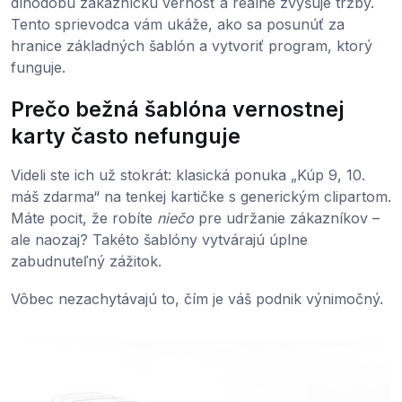
dlhodobú zákaznícku vernosť a reálne zvyšuje tržby.
Tento sprievodca vám ukáže, ako sa posunúť za
hranice základných šablón a vytvoriť program, ktorý
funguje.
Prečo bežná šablóna vernostnej
karty často nefunguje
Videli ste ich už stokrát: klasická ponuka „Kúp 9, 10.
máš zdarma“ na tenkej kartičke s generickým clipartom.
Máte pocit, že robíte
niečo
pre udržanie zákazníkov –
ale naozaj? Takéto šablóny vytvárajú úplne
zabudnuteľný zážitok.
Vôbec nezachytávajú to, čím je váš podnik výnimočný.