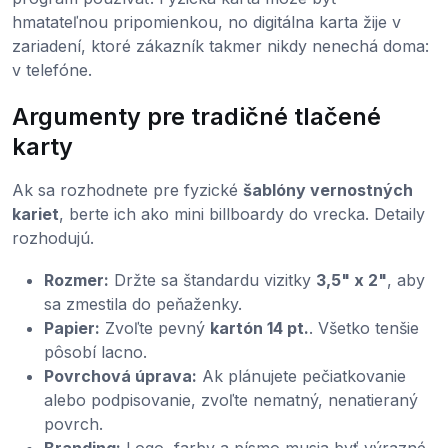
hmatateľnou pripomienkou, no digitálna karta žije v
zariadení, ktoré zákazník takmer nikdy nenechá doma:
v telefóne.
Argumenty pre tradičné tlačené
karty
Ak sa rozhodnete pre fyzické
šablóny vernostných
kariet
, berte ich ako mini billboardy do vrecka. Detaily
rozhodujú.
Rozmer:
Držte sa štandardu vizitky
3,5" x 2"
, aby
sa zmestila do peňaženky.
Papier:
Zvoľte pevný
kartón 14 pt.
. Všetko tenšie
pôsobí lacno.
Povrchová úprava:
Ak plánujete pečiatkovanie
alebo podpisovanie, zvoľte nematný, nenatieraný
povrch.
Branding:
Logo, farby a písmo musia byť výrazné.