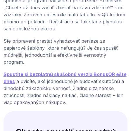
spomenúť program nadšene a prirodzene. Priateľské
„Chcete už dnes začať zbierať na kávu zdarma?“ robí
zázraky. Zároveň umiestnite malú tabuľku s QR kódom
priamo pri pokladni. Registrácia sa tak stane plynulou
samoobslužnou akciou.
Ste pripravení prestať vyhadzovať peniaze za
papierové šablóny, ktoré nefungujú? Je čas spustiť
múdrejší, jednoduchší a efektívnejší vernostný
program.
Spustite si bezplatnú skúšobnú verziu BonusQR ešte
dnes
a uvidíte, aké jednoduché je budovať skutočnú a
dlhodobú zákaznícku vernosť. Žiadne dizajnérske
zručnosti, žiadne náklady na tlač, žiadne starosti – len
viac opakovaných nákupov.