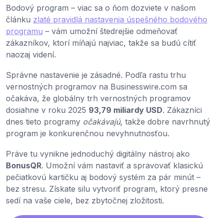
Bodový program – viac sa o ňom dozviete v našom
článku
zlaté pravidlá nastavenia úspešného bodového
programu
– vám umožní štedrejšie odmeňovať
zákazníkov, ktorí míňajú najviac, takže sa budú cítiť
naozaj videní.
Správne nastavenie je zásadné. Podľa rastu trhu
vernostných programov na Businesswire.com sa
očakáva, že globálny trh vernostných programov
dosiahne v roku 2025
93,79 miliardy USD
. Zákazníci
dnes tieto programy
očakávajú
, takže dobre navrhnutý
program je konkurenčnou nevyhnutnosťou.
Práve tu vynikne jednoduchý digitálny nástroj ako
BonusQR
. Umožní vám nastaviť a spravovať klasickú
pečiatkovú kartičku aj bodový systém za pár minút –
bez stresu. Získate silu vytvoriť program, ktorý presne
sedí na vaše ciele, bez zbytočnej zložitosti.