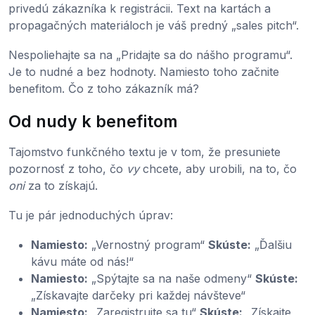
privedú zákazníka k registrácii. Text na kartách a
propagačných materiáloch je váš predný „sales pitch“.
Nespoliehajte sa na „Pridajte sa do nášho programu“.
Je to nudné a bez hodnoty. Namiesto toho začnite
benefitom. Čo z toho zákazník má?
Od nudy k benefitom
Tajomstvo funkčného textu je v tom, že presuniete
pozornosť z toho, čo
vy
chcete, aby urobili, na to, čo
oni
za to získajú.
Tu je pár jednoduchých úprav:
Namiesto:
„Vernostný program“
Skúste:
„Ďalšiu
kávu máte od nás!“
Namiesto:
„Spýtajte sa na naše odmeny“
Skúste:
„Získavajte darčeky pri každej návšteve“
Namiesto:
„Zaregistrujte sa tu“
Skúste:
„Získajte