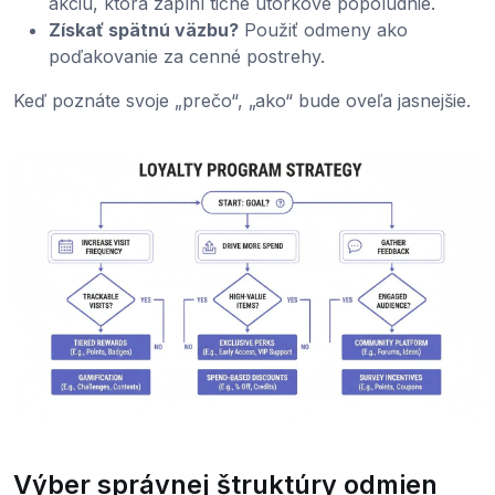
akciu, ktorá zaplní tiché utorkové popoludnie.
Získať spätnú väzbu?
Použiť odmeny ako
poďakovanie za cenné postrehy.
Keď poznáte svoje „prečo“, „ako“ bude oveľa jasnejšie.
Výber správnej štruktúry odmien