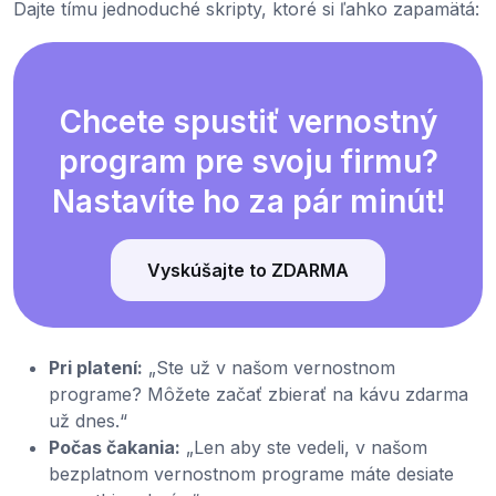
Dajte tímu jednoduché skripty, ktoré si ľahko zapamätá:
Chcete spustiť vernostný
program pre svoju firmu?
Nastavíte ho za pár minút!
Vyskúšajte to ZDARMA
Pri platení:
„Ste už v našom vernostnom
programe? Môžete začať zbierať na kávu zdarma
už dnes.“
Počas čakania:
„Len aby ste vedeli, v našom
bezplatnom vernostnom programe máte desiate