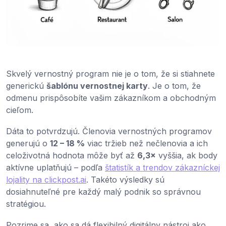
Skvelý vernostný program nie je o tom, že si stiahnete
generickú
šablónu vernostnej karty
. Je o tom, že
odmenu prispôsobíte vašim zákazníkom a obchodným
cieľom.
Dáta to potvrdzujú. Členovia vernostných programov
generujú o
12 – 18 %
viac tržieb než nečlenovia a ich
celoživotná hodnota môže byť až
6,3×
vyššia, ak body
aktívne uplatňujú – podľa
štatistík a trendov zákazníckej
lojality na clickpost.ai
. Takéto výsledky sú
dosiahnuteľné pre každý malý podnik so správnou
stratégiou.
Pozrime sa, ako sa dá flexibilný digitálny nástroj ako