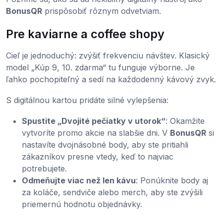
BonusQR
prispôsobiť rôznym odvetviam.
Pre kaviarne a coffee shopy
Cieľ je jednoduchý: zvýšiť frekvenciu návštev. Klasický
model „Kúp 9, 10. zdarma“ tu funguje výborne. Je
ľahko pochopiteľný a sedí na každodenný kávový zvyk.
S digitálnou kartou pridáte silné vylepšenia:
Spustite „Dvojité pečiatky v utorok“
: Okamžite
vytvoríte promo akcie na slabšie dni. V
BonusQR
si
nastavíte dvojnásobné body, aby ste pritiahli
zákazníkov presne vtedy, keď to najviac
potrebujete.
Odmeňujte viac než len kávu
: Ponúknite body aj
za koláče, sendviče alebo merch, aby ste zvýšili
priemernú hodnotu objednávky.