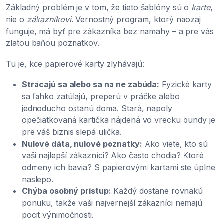
Základný problém je v tom, že tieto šablóny sú o
karte
,
nie o
zákazníkovi
. Vernostný program, ktorý naozaj
funguje, má byť pre zákazníka bez námahy – a pre vás
zlatou baňou poznatkov.
Tu je, kde papierové karty zlyhávajú:
Strácajú sa alebo sa na ne zabúda:
Fyzické karty
sa ľahko zatúlajú, preperú v práčke alebo
jednoducho ostanú doma. Stará, napoly
opečiatkovaná kartička nájdená vo vrecku bundy je
pre váš biznis slepá ulička.
Nulové dáta, nulové poznatky:
Ako viete, kto sú
vaši najlepší zákazníci? Ako často chodia? Ktoré
odmeny ich bavia? S papierovými kartami ste úplne
naslepo.
Chýba osobný prístup:
Každý dostane rovnakú
ponuku, takže vaši najvernejší zákazníci nemajú
pocit výnimočnosti.