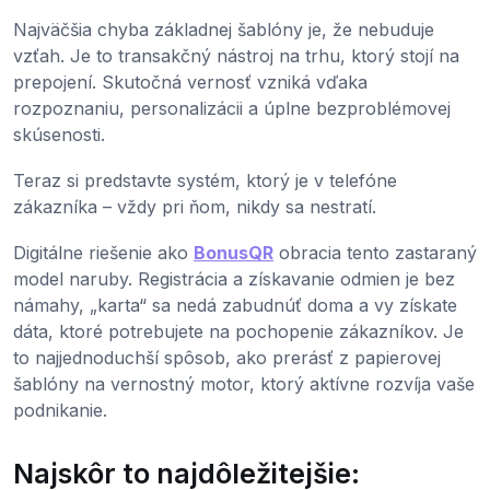
Najväčšia chyba základnej šablóny je, že nebuduje
vzťah. Je to transakčný nástroj na trhu, ktorý stojí na
prepojení. Skutočná vernosť vzniká vďaka
rozpoznaniu, personalizácii a úplne bezproblémovej
skúsenosti.
Teraz si predstavte systém, ktorý je v telefóne
zákazníka – vždy pri ňom, nikdy sa nestratí.
Digitálne riešenie ako
BonusQR
obracia tento zastaraný
model naruby. Registrácia a získavanie odmien je bez
námahy, „karta“ sa nedá zabudnúť doma a vy získate
dáta, ktoré potrebujete na pochopenie zákazníkov. Je
to najjednoduchší spôsob, ako prerásť z papierovej
šablóny na vernostný motor, ktorý aktívne rozvíja vaše
podnikanie.
Najskôr to najdôležitejšie: