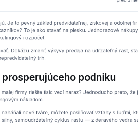
pred 5 me
ajú. Je to pevný základ predvídateľnej, ziskovej a odolnej fi
azníkov? To je ako stavať na piesku. Jednorazové nákupy
ketingový rozpočet.
tavať. Dokážu zmeniť výkyvy predaja na udržateľný rast, st
epredvídateľný trh.
m prosperujúceho podniku
malej firmy riešite tisíc vecí naraz? Jednoducho preto, že j
tingovým nákladom.
a naháňali nové tváre, môžete posilňovať vzťahy s ľuďmi, kt
 silný, samoudržateľný cyklus rastu — z deravého vedra s