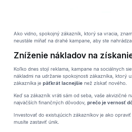
Ako vidno, spokojný zákazník, ktorý sa vracia, zna
neustále míňať na drahé kampane, aby ste nahrádzali t
Zníženie nákladov na získani
Koľko dnes stojí reklama, kampane na sociálnych sie
nákladmi na udržanie spokojnosti zákazníka, ktorý u
zákazníka je
päťkrát lacnejšie
než získať nového.
Keď sa zákazník vráti sám od seba, vaše akvizičné ná
najväčších finančných dôvodov,
prečo je vernosť dô
Investovať do existujúcich zákazníkov je ako opraviť
musíte zastaviť únik.