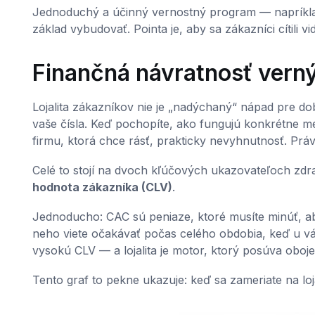
Jednoduchý a účinný vernostný program — napríkla
základ vybudovať. Pointa je, aby sa zákazníci cítili
Finančná návratnosť vern
Lojalita zákazníkov nie je „nadýchaný“ nápad pre dob
vaše čísla. Keď pochopíte, ako fungujú konkrétne me
firmu, ktorá chce rásť, prakticky nevyhnutnosť. Prá
Celé to stojí na dvoch kľúčových ukazovateľoch zdra
hodnota zákazníka (CLV)
.
Jednoducho: CAC sú peniaze, ktoré musíte minúť, ab
neho viete očakávať počas celého obdobia, keď u v
vysokú CLV — a lojalita je motor, ktorý posúva obo
Tento graf to pekne ukazuje: keď sa zameriate na loja