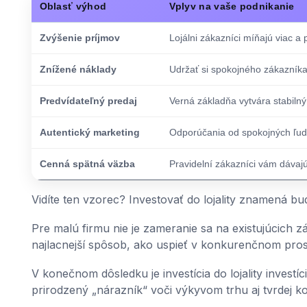
Oblasť výhod
Vplyv na vaše podnikanie
Zvýšenie príjmov
Lojálni zákazníci míňajú viac a 
Znížené náklady
Udržať si spokojného zákazníka 
Predvídateľný predaj
Verná základňa vytvára stabilný
Autentický marketing
Odporúčania od spokojných ľudí
Cenná spätná väzba
Pravidelní zákazníci vám dávajú
Vidíte ten vzorec? Investovať do lojality znamená budo
Pre malú firmu nie je zameranie sa na existujúcich z
najlacnejší spôsob, ako uspieť v konkurenčnom pros
V konečnom dôsledku je investícia do lojality investí
prirodzený „nárazník“ voči výkyvom trhu aj tvrdej ko