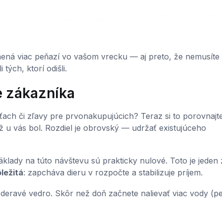
mená viac peňazí vo vašom vrecku — aj preto, že nemusíte
ých, ktorí odišli.
e zákazníka
ťach či zľavy pre prvonakupujúcich? Teraz si to porovnajte
ž u vás bol. Rozdiel je obrovský — udržať existujúceho
klady na túto návštevu sú prakticky nulové. Toto je jeden 
ležitá
: zapcháva dieru v rozpočte a stabilizuje príjem.
 deravé vedro. Skôr než doň začnete nalievať viac vody (pe