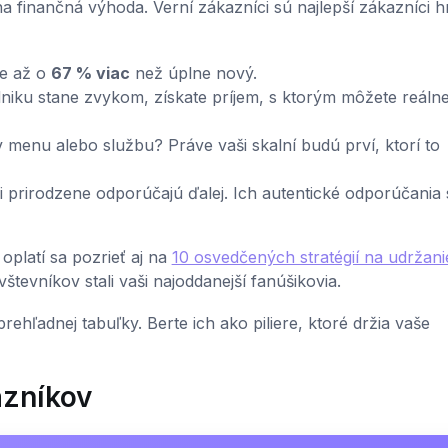
tna finančná výhoda. Verní zákazníci sú najlepší zákazníci 
e až o
67 % viac
než úplne nový.
iku stane zvykom, získate príjem, s ktorým môžete reáln
menu alebo službu? Práve vaši skalní budú prví, ktorí to
ci prirodzene odporúčajú ďalej. Ich autentické odporúčania
 oplatí sa pozrieť aj na
10 osvedčených stratégií na udržani
števníkov stali vaši najoddanejší fanúšikovia.
ehľadnej tabuľky. Berte ich ako piliere, ktoré držia vaše
azníkov