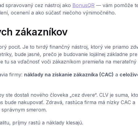
d spravovaný cez nástroj ako
BonusQR
— vám pomôže te
 videní, ocenení a ako súčasť niečoho výnimočného.
ých zákazníkov
rý pocit. Je to tvrdý finančný nástroj, ktorý vie priamo zd
triky, bude jasné, prečo je budovanie lojálnej základne pr
ve tu sa vďačnosť voči zákazníkom premieňa na merateľný 
via firmy:
náklady na získanie zákazníka (CAC)
a
celoživ
y ste dostali nového človeka „cez dvere“. CLV je suma, kt
ás bude nakupovať. Zdravá, rastúca firma má nízky CAC a
je správnym smerom.
litu, príjmy rastú a náklady klesajú.