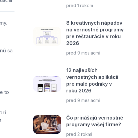
siacmi
pred 1 rokom
rmy.
8 kreatívnych nápadov
na vernostné programy
pre reštaurácie v roku
2026
anú sa
pred 9 mesiacmi
12 najlepších
vernostných aplikácií
pre malé podniky v
roku 2026
e to
pred 9 mesiacmi
orí
Čo prinášajú vernostné
a
programy vašej firme?
pred 2 rokmi