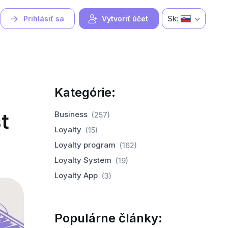
Sk:
Prihlásiť sa
Vytvoriť účet
Kategórie:
t
Business
(257)
Loyalty
(15)
Loyalty program
(162)
Loyalty System
(19)
Loyalty App
(3)
Populárne články: