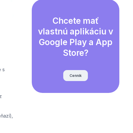
Chcete mať
vlastnú aplikáciu v
Google Play a App
Store?
 s
Cenník
z
ňazí),