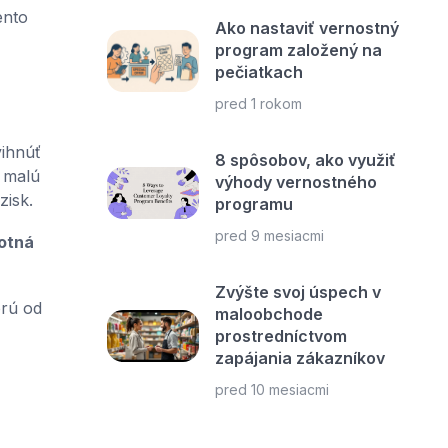
nto
Ako nastaviť vernostný
program založený na
pečiatkach
pred 1 rokom
vihnúť
8 spôsobov, ako využiť
e malú
výhody vernostného
zisk.
programu
pred 9 mesiacmi
otná
Zvýšte svoj úspech v
orú od
maloobchode
prostredníctvom
zapájania zákazníkov
pred 10 mesiacmi