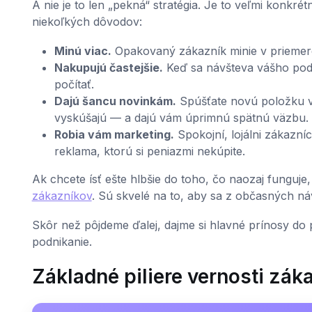
A nie je to len „pekná“ stratégia. Je to veľmi konkré
niekoľkých dôvodov:
Minú viac.
Opakovaný zákazník minie v priemer
Nakupujú častejšie.
Keď sa návšteva vášho podn
počítať.
Dajú šancu novinkám.
Spúšťate novú položku v 
vyskúšajú — a dajú vám úprimnú spätnú väzbu.
Robia vám marketing.
Spokojní, lojálni zákazní
reklama, ktorú si peniazmi nekúpite.
Ak chcete ísť ešte hlbšie do toho, čo naozaj funguje,
zákazníkov
. Sú skvelé na to, aby sa z občasných náv
Skôr než pôjdeme ďalej, dajme si hlavné prínosy do pr
podnikanie.
Základné piliere vernosti zák