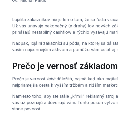
Michal Paluš
Od:
Lojalita zákazníkov nie je len o tom, že sa ľudia vrac
Už vás unavuje nekonečný (a drahý) lov nových zák
prinášajú nestabilný cashflow a rýchlo vysávajú mar
Naopak, lojálni zákazníci sú pôda, na ktorej sa dá s
vaším najcennejším aktívom a pomôžu vám ustáť aj n
Prečo je vernosť základo
Prečo je vernosť
taká
dôležitá, najmä keď ako majiteľ 
najpriamejšia cesta k vyšším tržbám a nižším marke
Namiesto toho, aby ste stále „kŕmili“ reklamný stroj 
vás už poznajú a dôverujú vám. Tento posun vytvorí
stane pevnosť.