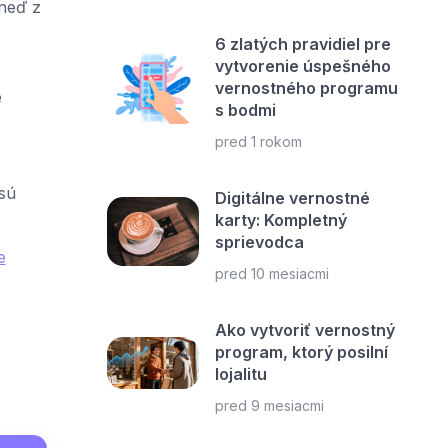
hneď z
6 zlatých pravidiel pre
vytvorenie úspešného
vernostného programu
e
s bodmi
pred 1 rokom
 sú
Digitálne vernostné
karty: Kompletný
sprievodca
e
pred 10 mesiacmi
Ako vytvoriť vernostný
program, ktorý posilní
lojalitu
pred 9 mesiacmi