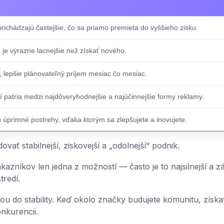
prichádzajú častejšie, čo sa priamo premieta do vyššieho zisku.
je výrazne lacnejšie než získať nového.
, lepšie plánovateľný príjem mesiac čo mesiac.
 patria medzi najdôveryhodnejšie a najúčinnejšie formy reklamy.
 úprimné postrehy, vďaka ktorým sa zlepšujete a inovujete.
vať stabilnejší, ziskovejší a „odolnejší“ podnik.
ákazníkov len jedna z možností — často je to najsilnejší a 
tredí.
ciou do stability. Keď okolo značky budujete komunitu, získa
nkurencii.