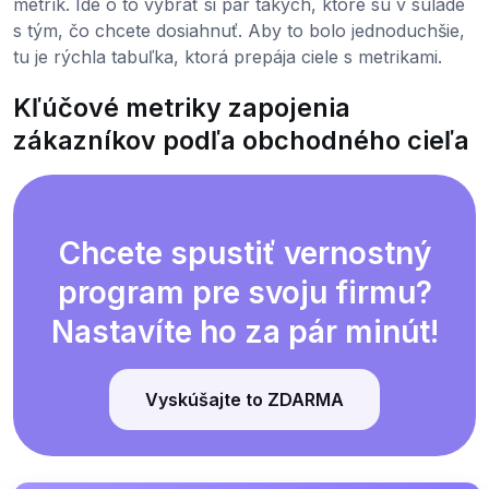
metrík. Ide o to vybrať si pár takých, ktoré sú v súlade
s tým, čo chcete dosiahnuť. Aby to bolo jednoduchšie,
tu je rýchla tabuľka, ktorá prepája ciele s metrikami.
Kľúčové metriky zapojenia
zákazníkov podľa obchodného cieľa
Chcete spustiť vernostný
program pre svoju firmu?
Nastavíte ho za pár minút!
Vyskúšajte to ZDARMA