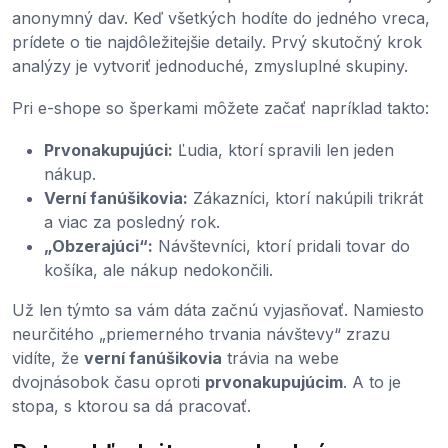
anonymný dav. Keď všetkých hodíte do jedného vreca,
prídete o tie najdôležitejšie detaily. Prvý skutočný krok
analýzy je vytvoriť jednoduché, zmysluplné skupiny.
Pri e-shope so šperkami môžete začať napríklad takto:
Prvonakupujúci:
Ľudia, ktorí spravili len jeden
nákup.
Verní fanúšikovia:
Zákazníci, ktorí nakúpili trikrát
a viac za posledný rok.
„Obzerajúci“:
Návštevníci, ktorí pridali tovar do
košíka, ale nákup nedokončili.
Už len týmto sa vám dáta začnú vyjasňovať. Namiesto
neurčitého „priemerného trvania návštevy“ zrazu
vidíte, že
verní fanúšikovia
trávia na webe
dvojnásobok času oproti
prvonakupujúcim
. A to je
stopa, s ktorou sa dá pracovať.