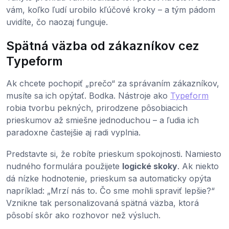
vám, koľko ľudí urobilo kľúčové kroky – a tým pádom
uvidíte, čo naozaj funguje.
Spätná väzba od zákazníkov cez
Typeform
Ak chcete pochopiť „prečo“ za správaním zákazníkov,
musíte sa ich opýtať. Bodka. Nástroje ako
Typeform
robia tvorbu pekných, prirodzene pôsobiacich
prieskumov až smiešne jednoduchou – a ľudia ich
paradoxne častejšie aj radi vyplnia.
Predstavte si, že robíte prieskum spokojnosti. Namiesto
nudného formulára použijete
logické skoky
. Ak niekto
dá nízke hodnotenie, prieskum sa automaticky opýta
napríklad: „Mrzí nás to. Čo sme mohli spraviť lepšie?“
Vznikne tak personalizovaná spätná väzba, ktorá
pôsobí skôr ako rozhovor než výsluch.