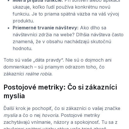
ukazuje, koľko ľudí používa konkrétnu novú
funkciu. Je to priama spätná väzba na váš vývoj
produktu.
Priemerné trvanie návštevy:
Ako dlho sa
návštevníci zdržia na webe? Dlhšia návšteva často
znamená, že v obsahu nachádzajú skutočnú
hodnotu.
Toto sú vaše „dáta pravdy“. Nie sú o dojmoch ani
domnienkach – sú priamym odrazom toho, čo
zákazníci
reálne robia
.
Postojové metriky: Čo si zákazníci
myslia
Ďalší krok je pochopiť, čo si zákazníci o vašej značke
myslia
a čo o nej
hovoria
. Postojové metriky
zachytávajú vnímanie, názory a spokojnosť. Tu sa z
obyčajnej spätnej väzby stáva vaša tajná zbraň.