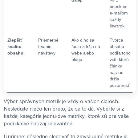
prieskum
e-mailom
každý
štvrťrok.
Zlepšiť
Priemerné
Ako dlho sa
Tvorca
kvalitu
trvanie
ľudia zdržia na
obsahu
obsahu
návštevy
webe alebo
podľa toho
blogu.
vidí, ktoré
články
najviac
držia
pozornosť.
Výber správnych metrík je vždy o vašich cieľoch.
Nesledujte niečo len preto, že sa to dá. Vyberte si z
každej kategórie jednu-dve metriky, ktoré sú pre vaše
podnikanie naozaj relevantné.
Úprimne: dôsledne sledovať tri zmysluplné metriky je