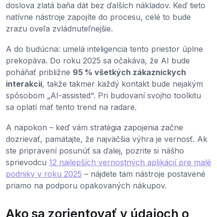
doslova zlatá baňa dát bez ďalších nákladov. Keď tieto
natívne nástroje zapojíte do procesu, celé to bude
zrazu oveľa zvládnuteľnejšie.
A do budúcna: umelá inteligencia tento priestor úplne
prekopáva. Do roku 2025 sa očakáva, že AI bude
poháňať približne
95 % všetkých zákazníckych
interakcií
, takže takmer každý kontakt bude nejakým
spôsobom „AI-assisted“. Pri budovaní svojho toolkitu
sa oplatí mať tento trend na radare.
A napokon – keď vám stratégia zapojenia začne
dozrievať, pamätajte, že najväčšia výhra je vernosť. Ak
ste pripravení posunúť sa ďalej, pozrite si nášho
sprievodcu
12 najlepších vernostných aplikácií pre malé
podniky v roku 2025
– nájdete tam nástroje postavené
priamo na podporu opakovaných nákupov.
Ako sa zorientovať v údajoch o