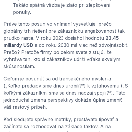
Takáto spätná väzba je zlato pri zlepšovaní
ponuky.
Práve tento posun vo vnímaní vysvetľuje, prečo
globálny trh riešení pre zákaznícku angažovanosť tak
prudko rastie. V roku 2023 dosiahol hodnotu
23,45
miliardy USD
a do roku 2030 má viac než zdvojnásobiť.
Prečo? Pretože firmy po celom svete zisťujú, že
vyhráva ten, kto si zákazníkov udrží vďaka skvelým
skúsenostiam.
Cieľom je posunúť sa od transakčného myslenia
(„Koľko predajov sme dnes urobili?“) k vzťahovému („S
koľkými zákazníkmi sme sa dnes naozaj spojili?“). Táto
jednoduchá zmena perspektívy dokáže úplne zmeniť
váš rastový príbeh.
Keď sledujete správne metriky, prestávate tipovať a
začínate sa rozhodovať na základe faktov. A na