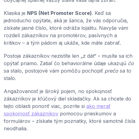
Klasika je
NPS (Net Promoter Score)
. Keď sa
jednoducho opýtate, aká je šanca, že vás odporučia,
získate jasné číslo, ktoré odráža lojalitu. Navyše vám
rozdelí zákazníkov na promotérov, pasívnych a
kritikov – a tým pádom aj ukáže, kde máte zabrať.
Postoje zákazníkov nezistíte len „z dát“ – musíte sa ich
opýtať priamo. Zatiaľ čo behaviorálne údaje ukazujú
čo
sa stalo, postojové vám pomôžu pochopiť
prečo
sa to
stalo.
Angažovanosť je široký pojem, no spokojnosť
zákazníkov je kľúčový diel skladačky. Ak sa chcete do
tejto oblasti ponoriť viac, pozrite si
ako merať
spokojnosť zákazníkov
pomocou prieskumov a
formulárov – získate tým poznatky, ktoré samotné čísla
neodhalia.