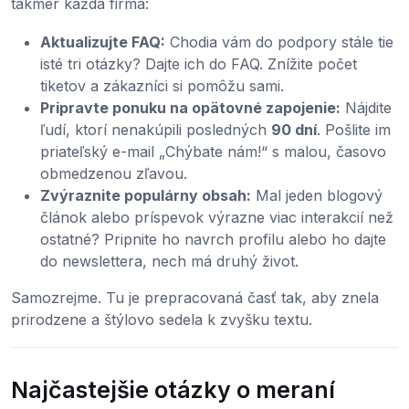
takmer každá firma:
Aktualizujte FAQ:
Chodia vám do podpory stále tie
isté tri otázky? Dajte ich do FAQ. Znížite počet
tiketov a zákazníci si pomôžu sami.
Pripravte ponuku na opätovné zapojenie:
Nájdite
ľudí, ktorí nenakúpili posledných
90 dní
. Pošlite im
priateľský e-mail „Chýbate nám!“ s malou, časovo
obmedzenou zľavou.
Zvýraznite populárny obsah:
Mal jeden blogový
článok alebo príspevok výrazne viac interakcií než
ostatné? Pripnite ho navrch profilu alebo ho dajte
do newslettera, nech má druhý život.
Samozrejme. Tu je prepracovaná časť tak, aby znela
prirodzene a štýlovo sedela k zvyšku textu.
Najčastejšie otázky o meraní