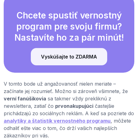
Chcete spustiť vernostný
program pre svoju firmu?
Nastavíte ho za pár minút!
Vyskúšajte to ZDARMA
V tomto bode už angažovanosť nielen meriate –
začínate jej rozumieť. Možno si zároveň všimnete, že
verní fanúšikovia
sa takmer vždy prekliknú z
newslettera, zatiaľ čo
prvonakupujúci
častejšie
prichádzajú zo sociálnych reklám. A keď sa pozriete do
analytiky a štatistík vernostného programu
, môžete
odhaliť ešte viac o tom, čo drží vašich najlepších
zákazníkov pri vás.