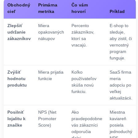
Obchodný
Primárna
Čo vám
cieľ
metrika
hovorí
Príklad
Zlepšiť
Miera
Percento
E-shop to
udržanie
opakovaných
zákazníkov,
sleduje,
zákazníkov
nákupov
ktorí sa
aby zistil, či
vracajú.
vernostný
program
funguje.
Zvýšiť
Miera prijatia
Koľko
SaaS firma
hodnotu
funkcie
používateľov
meria
produktu
skúša novú
adopciu po
funkciu.
veľkej
aktualizácii.
Posilniť
NPS (Net
Ako
Miestna
lojalitu k
Promoter
pravdepodobne
kaviareň
značke
Score)
vás zákazníci
posiela
odporučia
jednoduchý
ďalej.
NPS