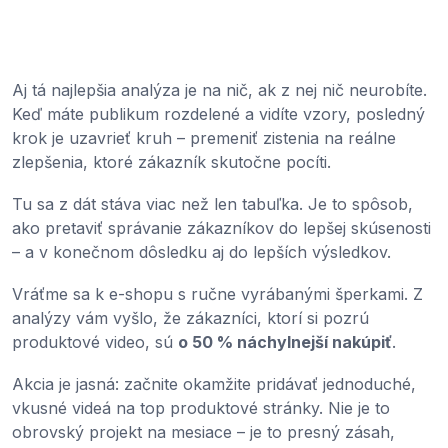
Aj tá najlepšia analýza je na nič, ak z nej nič neurobíte.
Keď máte publikum rozdelené a vidíte vzory, posledný
krok je uzavrieť kruh – premeniť zistenia na reálne
zlepšenia, ktoré zákazník skutočne pocíti.
Tu sa z dát stáva viac než len tabuľka. Je to spôsob,
ako pretaviť správanie zákazníkov do lepšej skúsenosti
– a v konečnom dôsledku aj do lepších výsledkov.
Vráťme sa k e-shopu s ručne vyrábanými šperkami. Z
analýzy vám vyšlo, že zákazníci, ktorí si pozrú
produktové video, sú
o 50 % náchylnejší nakúpiť
.
Akcia je jasná: začnite okamžite pridávať jednoduché,
vkusné videá na top produktové stránky. Nie je to
obrovský projekt na mesiace – je to presný zásah,