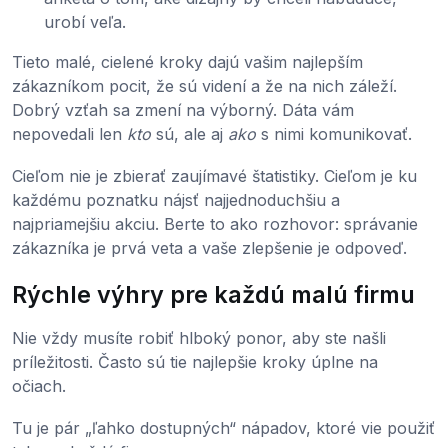
urobí veľa.
Tieto malé, cielené kroky dajú vašim najlepším
zákazníkom pocit, že sú videní a že na nich záleží.
Dobrý vzťah sa zmení na výborný. Dáta vám
nepovedali len
kto
sú, ale aj
ako
s nimi komunikovať.
Cieľom nie je zbierať zaujímavé štatistiky. Cieľom je ku
každému poznatku nájsť najjednoduchšiu a
najpriamejšiu akciu. Berte to ako rozhovor: správanie
zákazníka je prvá veta a vaše zlepšenie je odpoveď.
Rýchle výhry pre každú malú firmu
Nie vždy musíte robiť hlboký ponor, aby ste našli
príležitosti. Často sú tie najlepšie kroky úplne na
očiach.
Tu je pár „ľahko dostupných“ nápadov, ktoré vie použiť