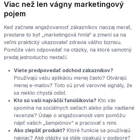
Viac než len vágny marketingový
pojem
Keď začnete angažovanosť zákazníkov naozaj merať,
prestane to byť „marketingová hmla“ a zmení sa na
veľmi praktický ukazovateľ zdravia vášho biznisu.
Pomôže vám odpovedať na otázky, na ktoré samotný
predaj jednoducho nestačí.
Viete predpovedať odchod zákazníkov?
Používajú vašu aplikáciu menej často? Otvárajú
menej e-mailov? Toto sú prvé varovné signály, že
sa niekto chystá odísť.
Kto sú vaši najväčší fanúšikovia?
Kto vás
spomína na sociálnych sieťach alebo píše nadšené
recenzie? Údaje o angažovanosti vám pomôžu
nájsť vašich „šampiónov“ a pracovať s nimi.
Ako zlepšiť produkt?
Ktoré funkcie sa používajú
najviac? Aké otázky sa stále opakujú v podpore?