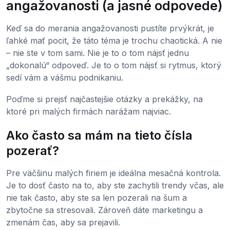
angažovanosti (a jasné odpovede)
Keď sa do merania angažovanosti pustíte prvýkrát, je
ľahké mať pocit, že táto téma je trochu chaotická. A nie
– nie ste v tom sami. Nie je to o tom nájsť jednu
„dokonalú“ odpoveď. Je to o tom nájsť si rytmus, ktorý
sedí vám a vášmu podnikaniu.
Poďme si prejsť najčastejšie otázky a prekážky, na
ktoré pri malých firmách narážam najviac.
Ako často sa mám na tieto čísla
pozerať?
Pre väčšinu malých firiem je ideálna mesačná kontrola.
Je to dosť často na to, aby ste zachytili trendy včas, ale
nie tak často, aby ste sa len pozerali na šum a
zbytočne sa stresovali. Zároveň dáte marketingu a
zmenám čas, aby sa prejavili.