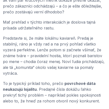
ak vám pár kľúčových metrík dokáže presne ukázať,
prečo zákazníci odchádzajú – a čo je ešte dôležitejšie,
prečo zostávajú verní dlhodobo?
Mať prehľad v týchto interakciách je doslova tajná
prísada udržateľného rastu.
Predstavte si, že máte lokálnu kaviareň. Predaj je
stabilný, ráno je vždy rad a na prvý pohľad všetko
vyzerá perfektne. Lenže potom si začnete všímať, že
známe tváre – pravidelní hostia, ktorí poznali baristov
po mene – chodia čoraz menej. Noví ľudia prichádzajú,
ale tá „komunita“ okolo vašej kaviarne sa pomaly
vytráca.
To je typický príklad toho, prečo
povrchové dáta
neukazujú lojalitu
. Predajné čísla dokážu ľahko
prekryť tichý problém – napríklad pokles spokojnosti
alebo to, že hneď za rohom otvoril nový konkurent.