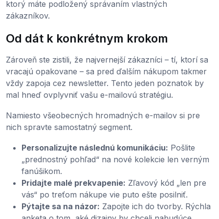
ktorý máte podložený správaním vlastných
zákazníkov.
Od dát k konkrétnym krokom
Zároveň ste zistili, že najvernejší zákazníci – tí, ktorí sa
vracajú opakovane – sa pred ďalším nákupom takmer
vždy zapoja cez newsletter. Tento jeden poznatok by
mal hneď ovplyvniť vašu e-mailovú stratégiu.
Namiesto všeobecných hromadných e-mailov si pre
nich spravte samostatný segment.
Personalizujte následnú komunikáciu:
Pošlite
„prednostný pohľad“ na nové kolekcie len verným
fanúšikom.
Pridajte malé prekvapenie:
Zľavový kód „len pre
vás“ po treťom nákupe vie puto ešte posilniť.
Pýtajte sa na názor:
Zapojte ich do tvorby. Rýchla
anketa o tom, aké dizajny by chceli nabudúce,