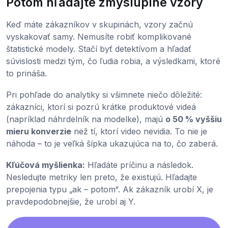
Potom hľadajte zmysluplné vzory
Keď máte zákazníkov v skupinách, vzory začnú
vyskakovať samy. Nemusíte robiť komplikované
štatistické modely. Stačí byť detektívom a hľadať
súvislosti medzi tým, čo ľudia robia, a výsledkami, ktoré
to prináša.
Pri pohľade do analytiky si všimnete niečo dôležité:
zákazníci, ktorí si pozrú krátke produktové videá
(napríklad náhrdelník na modelke), majú
o 50 % vyššiu
mieru konverzie
než tí, ktorí video nevidia. To nie je
náhoda – to je veľká šípka ukazujúca na to, čo zaberá.
Kľúčová myšlienka:
Hľadáte príčinu a následok.
Nesledujte metriky len preto, že existujú. Hľadajte
prepojenia typu „ak – potom“. Ak zákazník urobí X, je
pravdepodobnejšie, že urobí aj Y.