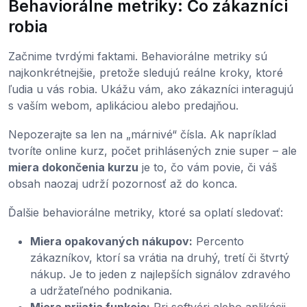
Behaviorálne metriky: Čo zákazníci
robia
Začnime tvrdými faktami. Behaviorálne metriky sú
najkonkrétnejšie, pretože sledujú reálne kroky, ktoré
ľudia u vás robia. Ukážu vám, ako zákazníci interagujú
s vaším webom, aplikáciou alebo predajňou.
Nepozerajte sa len na „márnivé“ čísla. Ak napríklad
tvoríte online kurz, počet prihlásených znie super – ale
miera dokončenia kurzu
je to, čo vám povie, či váš
obsah naozaj udrží pozornosť až do konca.
Ďalšie behaviorálne metriky, ktoré sa oplatí sledovať:
Miera opakovaných nákupov:
Percento
zákazníkov, ktorí sa vrátia na druhý, tretí či štvrtý
nákup. Je to jeden z najlepších signálov zdravého
a udržateľného podnikania.
Miera prijatia funkcie:
Pri softvéri alebo aplikácii