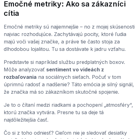
Emočné metriky: Ako sa zákazníci
cítia
Emočné metriky sú najjemnejšie – no z mojej skúsenosti
najviac rozhodujúce. Zachytávajú pocity, ktoré ľudia
majú voči vašej značke, a práve tie často stoja za
dlhodobou lojalitou. Tu sa dostávate k jadru vzťahu.
Predstavte si napríklad službu predplatných boxov.
Môže analyzovať
sentiment vo videách z
rozbaľovania
na sociálnych sieťach. Počuť v tom
úprimnú radosť a nadšenie? Táto emócia je silný signál,
že značka má so zákazníkom skutočné spojenie.
Je to o čítaní medzi riadkami a pochopení „atmosféry“,
ktorú značka vytvára. Presne tu sa deje tá
najdôležitejšia časť.
Čo si z toho odniesť? Cieľom nie je sledovať desiatky