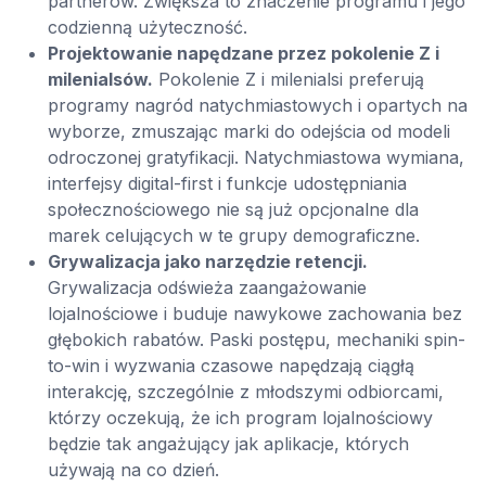
partnerów. Zwiększa to znaczenie programu i jego
codzienną użyteczność.
Projektowanie napędzane przez pokolenie Z i
milenialsów.
Pokolenie Z i milenialsi preferują
programy nagród natychmiastowych i opartych na
wyborze, zmuszając marki do odejścia od modeli
odroczonej gratyfikacji. Natychmiastowa wymiana,
interfejsy digital-first i funkcje udostępniania
społecznościowego nie są już opcjonalne dla
marek celujących w te grupy demograficzne.
Grywalizacja jako narzędzie retencji.
Grywalizacja odświeża zaangażowanie
lojalnościowe i buduje nawykowe zachowania bez
głębokich rabatów. Paski postępu, mechaniki spin-
to-win i wyzwania czasowe napędzają ciągłą
interakcję, szczególnie z młodszymi odbiorcami,
którzy oczekują, że ich program lojalnościowy
będzie tak angażujący jak aplikacje, których
używają na co dzień.