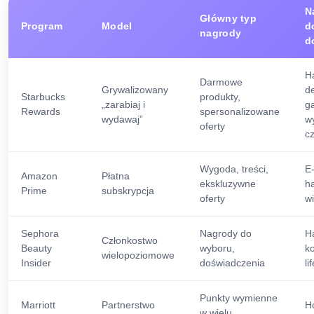
N
Główny typ
Program
Model
d
nagrody
d
H
Darmowe
Grywalizowany
de
Starbucks
produkty,
„zarabiaj i
g
Rewards
spersonalizowane
wydawaj”
w
oferty
cz
Wygoda, treści,
E
Amazon
Płatna
ekskluzywne
h
Prime
subskrypcja
oferty
w
Sephora
Nagrody do
H
Członkostwo
Beauty
wyboru,
k
wielopoziomowe
Insider
doświadczenia
li
Punkty wymienne
Marriott
Partnerstwo
Ho
w wielu