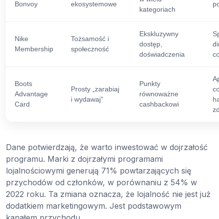
Bonvoy
ekosystemowe
p
kategoriach
Ekskluzywny
Sp
Nike
Tożsamość i
dostęp,
di
Membership
społeczność
doświadczenia
c
Ap
Boots
Punkty
Prosty „zarabiaj
c
Advantage
równoważne
i wydawaj”
h
Card
cashbackowi
z
Dane potwierdzają, że warto inwestować w dojrzałość
programu. Marki z dojrzałymi programami
lojalnościowymi generują 71% powtarzających się
przychodów od członków, w porównaniu z 54% w
2022 roku. Ta zmiana oznacza, że lojalność nie jest już
dodatkiem marketingowym. Jest podstawowym
kanałem przychodu.