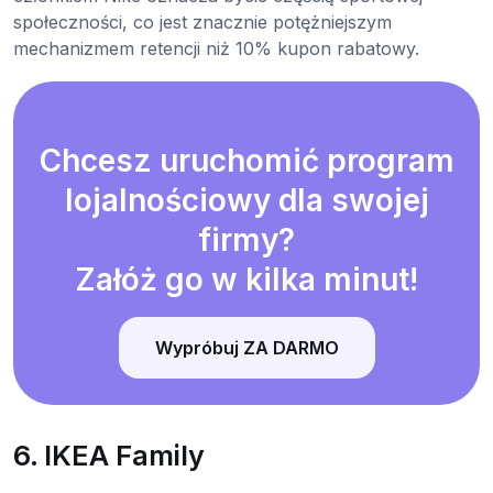
społeczności, co jest znacznie potężniejszym
mechanizmem retencji niż 10% kupon rabatowy.
Chcesz uruchomić program
lojalnościowy dla swojej
firmy?
Załóż go w kilka minut!
Wypróbuj ZA DARMO
6. IKEA Family