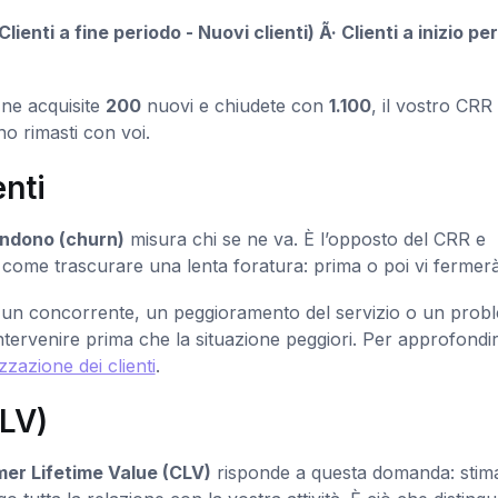
lienti a fine periodo - Nuovi clienti) Ã· Clienti a inizio pe
, ne acquisite
200
nuovi e chiudete con
1.100
, il vostro CRR
ono rimasti con voi.
enti
andono (churn)
misura chi se ne va. È l’opposto del CRR e
come trascurare una lenta foratura: prima o poi vi fermerà
di un concorrente, un peggioramento del servizio o un prob
tervenire prima che la situazione peggiori. Per approfondir
zzazione dei clienti
.
CLV)
er Lifetime Value (CLV)
risponde a questa domanda: stima