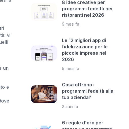
esi fa
8 idee creative per
programmi fedeltà nei
ristoranti nel 2026
9 mesi fa
ri
tà: vi
Le 12 migliori app di
elli
fidelizzazione per le
piccole imprese nel
2026
è un
9 mesi fa
Cosa offrono i
to e
programmi fedeltà alla
tua azienda?
 dove
2 anni fa
6 regole d'oro per