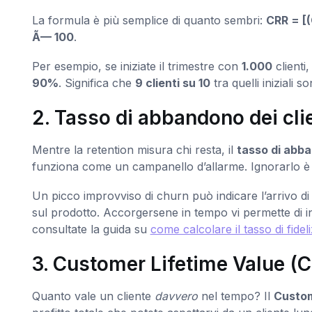
La formula è più semplice di quanto sembri:
CRR = [(C
Ã— 100
.
Per esempio, se iniziate il trimestre con
1.000
clienti
90%
. Significa che
9 clienti su 10
tra quelli iniziali s
2. Tasso di abbandono dei cli
Mentre la retention misura chi resta, il
tasso di abb
funziona come un campanello d’allarme. Ignorarlo è 
Un picco improvviso di churn può indicare l’arrivo 
sul prodotto. Accorgersene in tempo vi permette di in
consultate la guida su
come calcolare il tasso di fideli
3. Customer Lifetime Value (
Quanto vale un cliente
davvero
nel tempo? Il
Custom