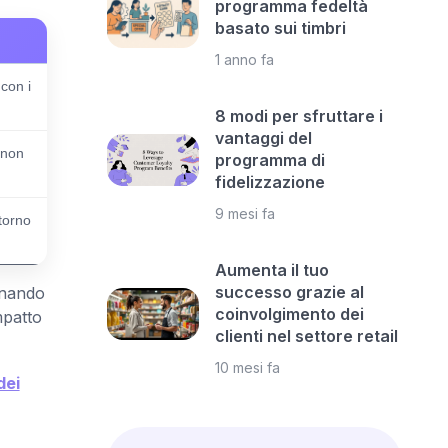
programma fedeltà
basato sui timbri
1 anno fa
 con i
8 modi per sfruttare i
vantaggi del
 non
programma di
fidelizzazione
9 mesi fa
itorno
Aumenta il tuo
successo grazie al
onando
coinvolgimento dei
mpatto
clienti nel settore retail
10 mesi fa
dei