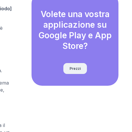
riodo]
Volete una vostra
applicazione su
 è
Google Play e App
Store?
Prezzi
.
lema
e,
 il