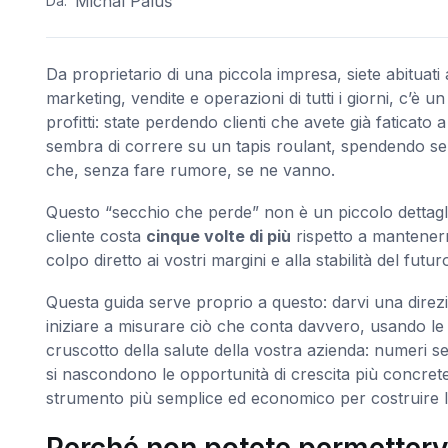
Michal Paluš
Da:
Da proprietario di una piccola impresa, siete abituati
marketing, vendite e operazioni di tutti i giorni, c’è
profitti: state perdendo clienti che avete già faticato a
sembra di correre su un tapis roulant, spendendo semp
che, senza fare rumore, se ne vanno.
Questo “secchio che perde” non è un piccolo dettagl
cliente costa
cinque volte di più
rispetto a mantenern
colpo diretto ai vostri margini e alla stabilità del futur
Questa guida serve proprio a questo: darvi una direz
iniziare a misurare ciò che conta davvero, usando l
cruscotto della salute della vostra azienda: numeri s
si nascondono le opportunità di crescita più concrete.
strumento più semplice ed economico per costruire la 
Perché non potete permettervi 