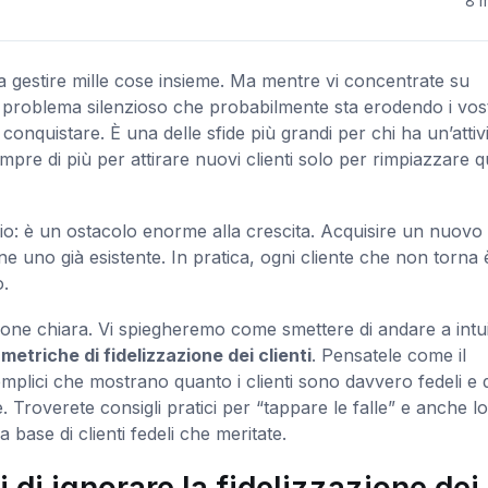
8 m
 a gestire mille cose insieme. Ma mentre vi concentrate su
 un problema silenzioso che probabilmente sta erodendo i vost
 conquistare. È una delle sfide più grandi per chi ha un’attivi
re di più per attirare nuovi clienti solo per rimpiazzare qu
io: è un ostacolo enorme alla crescita. Acquisire un nuovo
e uno già esistente. In pratica, ogni cliente che non torna 
o.
ione chiara. Vi spiegheremo come smettere di andare a intui
e
metriche di fidelizzazione dei clienti
. Pensatele come il
emplici che mostrano quanto i clienti sono davvero fedeli e
 Troverete consigli pratici per “tappare le falle” e anche lo
base di clienti fedeli che meritate.
di ignorare la fidelizzazione dei