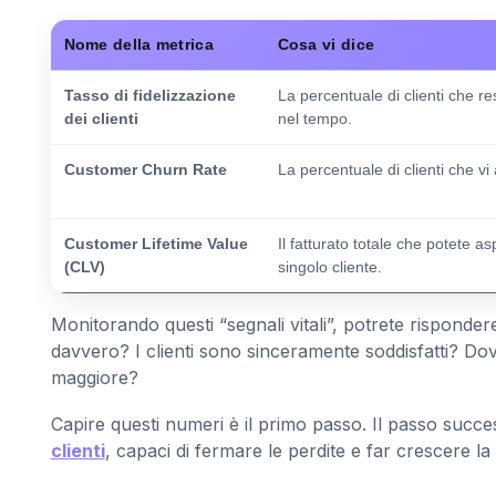
Nome della metrica
Cosa vi dice
Tasso di fidelizzazione
La percentuale di clienti che r
dei clienti
nel tempo.
Customer Churn Rate
La percentuale di clienti che v
Customer Lifetime Value
Il fatturato totale che potete as
(CLV)
singolo cliente.
Monitorando questi “segnali vitali”, potrete risponde
davvero? I clienti sono sinceramente soddisfatti? D
maggiore?
Capire questi numeri è il primo passo. Il passo succe
clienti
, capaci di fermare le perdite e far crescere la 