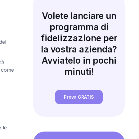
Volete lanciare un
programma di
fidelizzazione per
del
la vostra azienda?
Avviatelo in pochi
dà
minuti!
è come
Prova GRATIS
 le