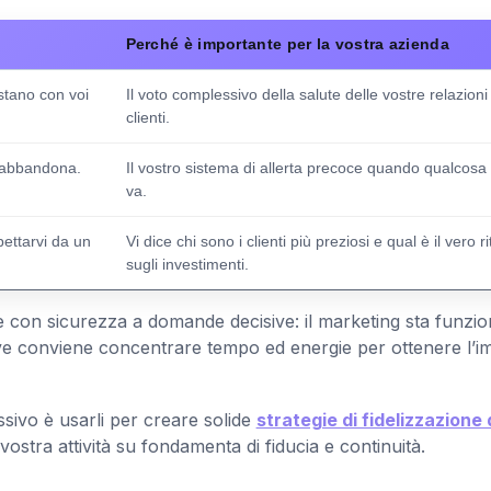
Perché è importante per la vostra azienda
estano con voi
Il voto complessivo della salute delle vostre relazioni
clienti.
i abbandona.
Il vostro sistema di allerta precoce quando qualcosa
va.
pettarvi da un
Vi dice chi sono i clienti più preziosi e qual è il vero r
sugli investimenti.
re con sicurezza a domande decisive: il marketing sta funzi
ove conviene concentrare tempo ed energie per ottenere l’i
ssivo è usarli per creare solide
strategie di fidelizzazione 
vostra attività su fondamenta di fiducia e continuità.