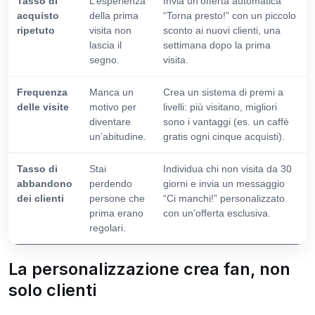
Tasso di
L’esperienza
Invia un’offerta automatica
acquisto
della prima
“Torna presto!” con un piccolo
ripetuto
visita non
sconto ai nuovi clienti, una
lascia il
settimana dopo la prima
segno.
visita.
Frequenza
Manca un
Crea un sistema di premi a
delle visite
motivo per
livelli: più visitano, migliori
diventare
sono i vantaggi (es. un caffè
un’abitudine.
gratis ogni cinque acquisti).
Tasso di
Stai
Individua chi non visita da 30
abbandono
perdendo
giorni e invia un messaggio
dei clienti
persone che
“Ci manchi!” personalizzato
prima erano
con un’offerta esclusiva.
regolari.
La personalizzazione crea fan, non
solo clienti