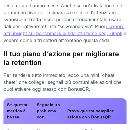
resta dopo il primo mese. Anche se un’attività locale è
un mondo diverso, la dinamica è simile: l’attenzione
svanisce in fretta. Ecco perché è fondamentale usare i
dati per riattivare chi sta “scivolando via”. Puoi
scoprire
altri insight sui benchmark di fidelizzazione degli utenti
e
vedere come altri settori affrontano questa sfida.
Il tuo piano d’azione per migliorare
la retention
Per rendere tutto immediato, ecco una mini “cheat
sheet” che collega i segnali più comuni alle azioni che
puoi attivare oggi stesso con BonusQR.
Se questa
Segnala un
metrica è
problema
Prova questa semplice
bassa...
con...
azione con BonusQR