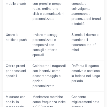
mobile e web
con premi in tempo
comoda e
reale, ordine one-
coinvolgente,
click e comunicazioni
aumentando
personalizzate.
presenza del brand
e fedeltà.
Usare le
Inviare messaggi
Stimola il ritorno e
notifiche push
personalizzati e
mantiene il
tempestivi con
ristorante top-of-
consigli e offerte
mind.
speciali.
Offrire premi
Celebrarne i traguardi
Rafforza il legame
per occasioni
con incentivi come
emotivo e sostiene
speciali
dessert omaggio o
la fedeltà nel lungo
opzioni
periodo.
personalizzate.
Misurare con
Monitorare metriche
Consente
analisi in
come frequenza visite
miglioramenti data-
tempo reale
e CLV tramite
driven e