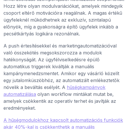
Hozz létre olyan modulvariációkat, amelyek mindegyik
csoport eltérő motivációira reagálnak. A magas értékű
ügyfeleknél működhetnek az exkluzív, szintalapú
előnyök, míg a gyakoriságra építő ügyfelek inkább a
pecsétkártyás logikára rezonálnak.
A push értesítésekkel és marketingautomatizációval
való összekötés megsokszorozza a modulok
hatékonyságát. Az ügyfélviselkedésre épülő
automatikus triggerek kiváltják a manuális
kampánymenedzsmentet. Amikor egy vásárló közelít
egy jutalomküszöbhöz, az automatizált emlékeztetők
növelik a beváltás esélyét. A
hűségkampányok
automatizálása
olyan workflow mintákat mutat be,
amelyek csökkentik az operatív terhet és javítják az
eredményeket.
A hűségmodulokhoz kapcsolt automatizációs funkciók
akár 40%-kal is csökkenthetik a manuális