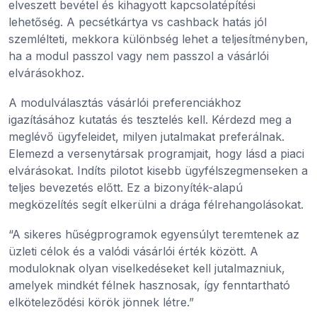
elveszett bevétel és kihagyott kapcsolatépítési
lehetőség. A pecsétkártya vs cashback hatás jól
szemlélteti, mekkora különbség lehet a teljesítményben,
ha a modul passzol vagy nem passzol a vásárlói
elvárásokhoz.
A modulválasztás vásárlói preferenciákhoz
igazításához kutatás és tesztelés kell. Kérdezd meg a
meglévő ügyfeleidet, milyen jutalmakat preferálnak.
Elemezd a versenytársak programjait, hogy lásd a piaci
elvárásokat. Indíts pilotot kisebb ügyfélszegmenseken a
teljes bevezetés előtt. Ez a bizonyíték-alapú
megközelítés segít elkerülni a drága félrehangolásokat.
“A sikeres hűségprogramok egyensúlyt teremtenek az
üzleti célok és a valódi vásárlói érték között. A
moduloknak olyan viselkedéseket kell jutalmazniuk,
amelyek mindkét félnek hasznosak, így fenntartható
elköteleződési körök jönnek létre.”