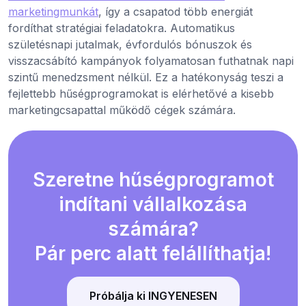
marketingmunkát
, így a csapatod több energiát
fordíthat stratégiai feladatokra. Automatikus
születésnapi jutalmak, évfordulós bónuszok és
visszacsábító kampányok folyamatosan futhatnak napi
szintű menedzsment nélkül. Ez a hatékonyság teszi a
fejlettebb hűségprogramokat is elérhetővé a kisebb
marketingcsapattal működő cégek számára.
Szeretne hűségprogramot
indítani vállalkozása
számára?
Pár perc alatt felállíthatja!
Próbálja ki INGYENESEN