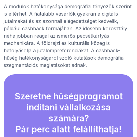
A modulok hatékonysága demográfiai tényezők szerint
is eltérhet. A fiatalabb vásárlók gyakran a digitális
jutalmakat és az azonnali elégedettséget kedvelik,
például cashback formájában. Az idősebb korosztály
néha jobban reagál az ismerős pecsétkártyás
mechanikára. A földrajzi és kulturális közeg is
befolyásolja a jutalompreferenciákat. A cashback-
hűség hatékonyságáról szóló kutatások demográfiai
szegmentációs meglátásokat adnak.
Szeretne hűségprogramot
indítani vállalkozása
számára?
Pár perc alatt felállíthatja!