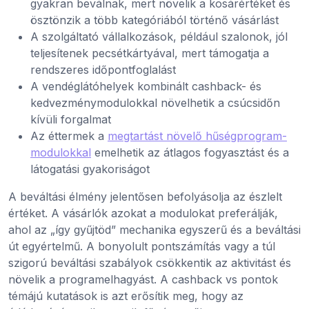
gyakran beválnak, mert növelik a kosárértéket és
ösztönzik a több kategóriából történő vásárlást
A szolgáltató vállalkozások, például szalonok, jól
teljesítenek pecsétkártyával, mert támogatja a
rendszeres időpontfoglalást
A vendéglátóhelyek kombinált cashback- és
kedvezménymodulokkal növelhetik a csúcsidőn
kívüli forgalmat
Az éttermek a
megtartást növelő hűségprogram-
modulokkal
emelhetik az átlagos fogyasztást és a
látogatási gyakoriságot
A beváltási élmény jelentősen befolyásolja az észlelt
értéket. A vásárlók azokat a modulokat preferálják,
ahol az „így gyűjtöd” mechanika egyszerű és a beváltási
út egyértelmű. A bonyolult pontszámítás vagy a túl
szigorú beváltási szabályok csökkentik az aktivitást és
növelik a programelhagyást. A cashback vs pontok
témájú kutatások is azt erősítik meg, hogy az