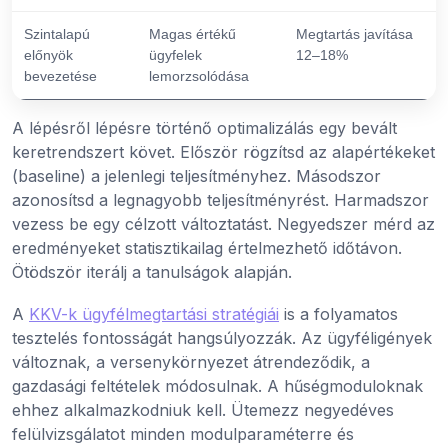
Szintalapú
Magas értékű
Megtartás javítása
előnyök
ügyfelek
12–18%
bevezetése
lemorzsolódása
A lépésről lépésre történő optimalizálás egy bevált
keretrendszert követ. Először rögzítsd az alapértékeket
(baseline) a jelenlegi teljesítményhez. Másodszor
azonosítsd a legnagyobb teljesítményrést. Harmadszor
vezess be egy célzott változtatást. Negyedszer mérd az
eredményeket statisztikailag értelmezhető időtávon.
Ötödször iterálj a tanulságok alapján.
A
KKV-k ügyfélmegtartási stratégiái
is a folyamatos
tesztelés fontosságát hangsúlyozzák. Az ügyféligények
változnak, a versenykörnyezet átrendeződik, a
gazdasági feltételek módosulnak. A hűségmoduloknak
ehhez alkalmazkodniuk kell. Ütemezz negyedéves
felülvizsgálatot minden modulparaméterre és