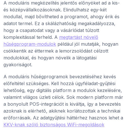
A moduláris megközelítés jelentős előnyöket ad a kis-
és középvállalkozásoknak. Elindulhatsz egy-két
modullal, majd bővítheted a programot, ahogy érik és
adatot termel. Ez a skálázhatóság megakadályozza,
hogy a csapatodat vagy a vásárlóidat túlzott
komplexitással terheld. A
megtartást növelő
hűségprogram-modulok
például jól mutatják, hogyan
csökkentik az éttermek a lemorzsolódást célzott
modulokkal, és hogyan növelik a látogatási
gyakoriságot.
A moduláris hűségprogramok bevezetéséhez kevés
előfeltétel szükséges. Kell hozzá ügyféladat-gyűjtési
lehetőség, egy digitális platform a modulok kezelésére,
valamint világos üzleti célok. Sok modern platform már
a bonyolult POS-integrációt is kiváltja, így a bevezetés
azoknak is elérhető, akiknek korlátozottak a technikai
erőforrásaik. Az adatgyűjtési háttérhez hasznos lehet a
KKV-knak szóló biztonságos WiFi-megoldások