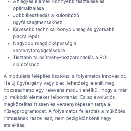
Az egyes elemek könnyebb tesztelése és
optimalizálása
Jobb illeszkedés a különböző
ügyfélszegmensekhez
Kevesebb technikai bonyolultság és gyorsabb
piacra lépés
Nagyobb reagálóképesség a
versenyfenyegetésekre
Tisztább teljesítmény-hozzárendelés a ROI-
elemzéshez
A moduláris felépítés ösztönzi a folyamatos innovációt.
Ha új ügyféligény vagy piaci lehetőség jelenik meg,
hozzáadhatsz egy releváns modult anélkül, hogy a már
jól működő elemeket felborítanád. Ez az evolúciós
megközelítés frissen és versenyképesen tartja a
hűségprogramodat. A folyamatos fejlesztés a működés
ritmusának része lesz, nem pedig időnkénti nagy
átalakítás.