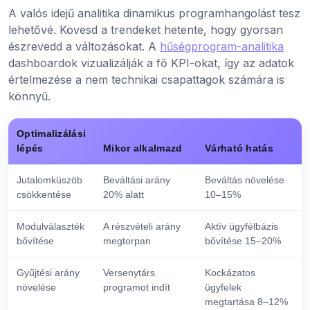
A valós idejű analitika dinamikus programhangolást tesz
lehetővé. Kövesd a trendeket hetente, hogy gyorsan
észrevedd a változásokat. A
hűségprogram-analitika
dashboardok vizualizálják a fő KPI-okat, így az adatok
értelmezése a nem technikai csapattagok számára is
könnyű.
Optimalizálási
lépés
Mikor alkalmazd
Várható hatás
Jutalomküszöb
Beváltási arány
Beváltás növelése
csökkentése
20% alatt
10–15%
Modulválaszték
A részvételi arány
Aktív ügyfélbázis
bővítése
megtorpan
bővítése 15–20%
Gyűjtési arány
Versenytárs
Kockázatos
növelése
programot indít
ügyfelek
megtartása 8–12%