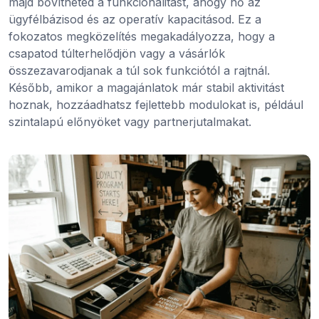
majd bővítheted a funkcionalitást, ahogy nő az
ügyfélbázisod és az operatív kapacitásod. Ez a
fokozatos megközelítés megakadályozza, hogy a
csapatod túlterhelődjön vagy a vásárlók
összezavarodjanak a túl sok funkciótól a rajtnál.
Később, amikor a magajánlatok már stabil aktivitást
hoznak, hozzáadhatsz fejlettebb modulokat is, például
szintalapú előnyöket vagy partnerjutalmakat.