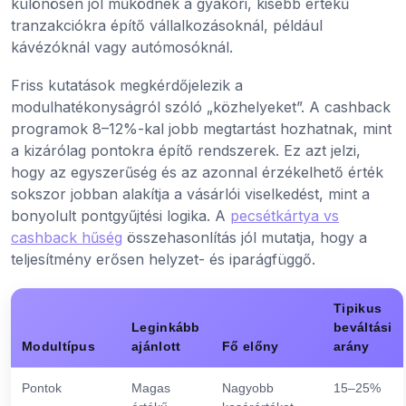
különösen jól működnek a gyakori, kisebb értékű
tranzakciókra építő vállalkozásoknál, például
kávézóknál vagy autómosóknál.
Friss kutatások megkérdőjelezik a
modulhatékonyságról szóló „közhelyeket”. A cashback
programok 8–12%-kal jobb megtartást hozhatnak, mint
a kizárólag pontokra építő rendszerek. Ez azt jelzi,
hogy az egyszerűség és az azonnal érzékelhető érték
sokszor jobban alakítja a vásárlói viselkedést, mint a
bonyolult pontgyűjtési logika. A
pecsétkártya vs
cashback hűség
összehasonlítás jól mutatja, hogy a
teljesítmény erősen helyzet- és iparágfüggő.
Tipikus
Leginkább
beváltási
Modultípus
ajánlott
Fő előny
arány
Pontok
Magas
Nagyobb
15–25%