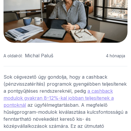
Michal Paluš
A oldalról:
4 hónapja
Sok cégvezető úgy gondolja, hogy a cashback
(pénzvisszatérítés) programok gyengébben teljesítenek
a pontgyűjtéses rendszereknél, pedig
a cashback
modulok gyakran 8–12%-kal jobban teljesítenek a
pontoknál
az ügyfélmegtartásban. A megfelelő
hűségprogram-modulok kiválasztása kulcsfontosságú a
fenntartható növekedést kereső kis- és
középvállalkozások számára. Ez az útmutató