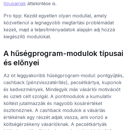
típusainak
áttekintése is.
Pro tipp: Kezdd egyetlen olyan modullal, amely
közvetlenül a legnagyobb megtartási problémádat
kezeli, majd a teljesítményadatok alapján adj hozzá
kiegészítő modulokat.
A hűségprogram-modulok típusai
és előnyei
Az öt leggyakoribb hűségprogram-modul: pontgyűjtés,
cashback (pénzvisszatérítés), pecsétkártya, kuponok
és kedvezmények. Mindegyik más vásárlói motivációt
és üzleti célt szolgál. A pontmodulok a kumulatív
költést jutalmazzák és nagyobb kosárértéket
ösztönöznek. A cashback modulok a vásárlás
értékének egy részét adják vissza, ami vonzó a
költségérzékeny vásárlóknak. A pecsétkártyák