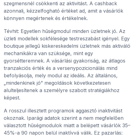
szegmensnél csökkenti az aktivitást. A cashback
azonnali, kézzelfogható értéket ad, amit a vásárlók
könnyen megértenek és értékelnek.
Tévhit: Egyetlen hűségmodul minden üzletnek jó. Az
üzleti modellek sokfélesége testreszabást igényel. Egy
boutique jellegű kiskereskedelmi üzletnek más aktiváló
mechanikákra van szüksége, mint egy
gyorsétteremnek. A vásárlási gyakoriság, az átlagos
tranzakciós érték és a versenypozicionálás mind
befolyásolja, mely modul az ideális. Az általános,
„mindenkinek jó” megoldások következetesen
alulteljesítenek a személyre szabott stratégiákhoz
képest.
A rosszul illesztett programok aggasztó inaktivitást
okoznak. Iparági adatok szerint a nem megfelelően
választott hűségmodulok miatt a belépett vásárlók 35–
45%-a 90 napon belül inaktívvá válik. Ez pazarlás: