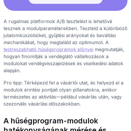
A rugalmas platformok A/B tesztelést is lehetővé
tesznek a modulparaméterekben. Teszteld a különböző
jutalomküszöböket, gyűjtési arányokat és beváltási
mechanikákat, hogy megtaláld az optimumot. A
testreszabható hűségprogramok előnyei
megmutatják,
hogyan finomítják a vendéglátó vállalkozások a
modulokat vendégvisszajelzések és viselkedési adatok
alapján.
Pro tipp: Térképezd fel a vásárlói utat, és helyezd el a
modulok érintési pontjait olyan pillanatokra, amikor
természetes az aktivitás—például vásárlás után, vagy
szezonális vásárlási időszakokban.
A hűségprogram-modulok
hatékonyságának mérése és