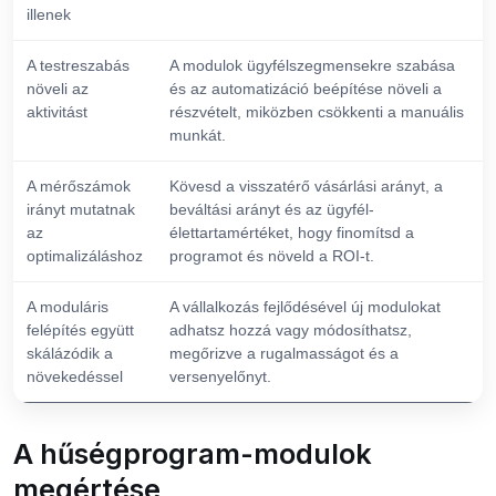
illenek
A testreszabás
A modulok ügyfélszegmensekre szabása
növeli az
és az automatizáció beépítése növeli a
aktivitást
részvételt, miközben csökkenti a manuális
munkát.
A mérőszámok
Kövesd a visszatérő vásárlási arányt, a
irányt mutatnak
beváltási arányt és az ügyfél-
az
élettartamértéket, hogy finomítsd a
optimalizáláshoz
programot és növeld a ROI-t.
A moduláris
A vállalkozás fejlődésével új modulokat
felépítés együtt
adhatsz hozzá vagy módosíthatsz,
skálázódik a
megőrizve a rugalmasságot és a
növekedéssel
versenyelőnyt.
A hűségprogram-modulok
megértése