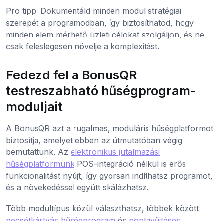
Pro tipp: Dokumentáld minden modul stratégiai
szerepét a programodban, így biztosíthatod, hogy
minden elem mérhető üzleti célokat szolgáljon, és ne
csak feleslegesen növelje a komplexitást.
Fedezd fel a BonusQR
testreszabható hűségprogram-
moduljait
A BonusQR azt a rugalmas, moduláris hűségplatformot
biztosítja, amelyet ebben az útmutatóban végig
bemutattunk. Az
elektronikus jutalmazási
hűségplatformunk
POS-integráció nélkül is erős
funkcionalitást nyújt, így gyorsan indíthatsz programot,
és a növekedéssel együtt skálázhatsz.
Több modultípus közül választhatsz, többek között
pecsétkártyás hűségprogram
és
pontgyűjtéses