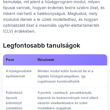
bemutatja, mit jelent a hűségprogram-modul, milyen
típusai vannak, hogyan érdemes testre szabni őket, és
miként mérhető a hatékonyságuk. Megtudod, mely
modulok illenek a te üzleti modelledhez, és hogyan
optimalizáld őket a maximális ügyfél-élettartamérték
(CLV) érdekében.
Legfontosabb tanulságok
Pont
Részletek
A hűségmodulok
Minden modul külön funkciót lát el a
építőelemek
digitális hűségstratégiában, így
rugalmasan kombinálhatók.
Különböző
A pontok, cashback, pecsétkártyák,
típusok
kuponok és kedvezmények mind eltérő
különböző
vásárlói viselkedésekre és üzleti
üzletekhez
modellekre reagálnak.