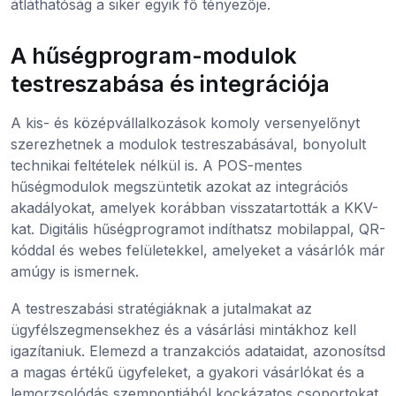
átláthatóság a siker egyik fő tényezője.
A hűségprogram-modulok
testreszabása és integrációja
A kis- és középvállalkozások komoly versenyelőnyt
szerezhetnek a modulok testreszabásával, bonyolult
technikai feltételek nélkül is. A POS-mentes
hűségmodulok megszüntetik azokat az integrációs
akadályokat, amelyek korábban visszatartották a KKV-
kat. Digitális hűségprogramot indíthatsz mobilappal, QR-
kóddal és webes felületekkel, amelyeket a vásárlók már
amúgy is ismernek.
A testreszabási stratégiáknak a jutalmakat az
ügyfélszegmensekhez és a vásárlási mintákhoz kell
igazítaniuk. Elemezd a tranzakciós adataidat, azonosítsd
a magas értékű ügyfeleket, a gyakori vásárlókat és a
lemorzsolódás szempontjából kockázatos csoportokat.