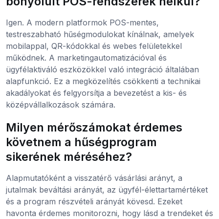
bonyolult POS-rendszerek nélkül?
Igen. A modern platformok POS-mentes,
testreszabható hűségmodulokat kínálnak, amelyek
mobilappal, QR-kódokkal és webes felületekkel
működnek. A marketingautomatizációval és
ügyfélaktiváló eszközökkel való integráció általában
alapfunkció. Ez a megközelítés csökkenti a technikai
akadályokat és felgyorsítja a bevezetést a kis- és
középvállalkozások számára.
Milyen mérőszámokat érdemes
követnem a hűségprogram
sikerének méréséhez?
Alapmutatóként a visszatérő vásárlási arányt, a
jutalmak beváltási arányát, az ügyfél-élettartamértéket
és a program részvételi arányát kövesd. Ezeket
havonta érdemes monitorozni, hogy lásd a trendeket és