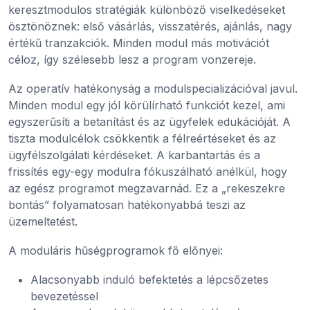
keresztmodulos stratégiák különböző viselkedéseket
ösztönöznek: első vásárlás, visszatérés, ajánlás, nagy
értékű tranzakciók. Minden modul más motivációt
céloz, így szélesebb lesz a program vonzereje.
Az operatív hatékonyság a modulspecializációval javul.
Minden modul egy jól körülírható funkciót kezel, ami
egyszerűsíti a betanítást és az ügyfelek edukációját. A
tiszta modulcélok csökkentik a félreértéseket és az
ügyfélszolgálati kérdéseket. A karbantartás és a
frissítés egy-egy modulra fókuszálható anélkül, hogy
az egész programot megzavarnád. Ez a „rekeszekre
bontás” folyamatosan hatékonyabbá teszi az
üzemeltetést.
A moduláris hűségprogramok fő előnyei:
Alacsonyabb induló befektetés a lépcsőzetes
bevezetéssel