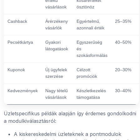
értékű
kosárértéket
vásárlások
ösztönöz
Cashback
Árérzékeny
Egyértelmű,
25–35%
vásárlók
azonnali érték
Pecsétkártya
Gyakori
Egyszerűség
40–50%
látogatások
és
szokásformálás
Kuponok
Új ügyfelek
Célzott
20–30%
szerzése
promóciók
Kedvezmények
Nagy tételű
Készletkezelés
30–40%
vásárlások
támogatása
Üzletspecifikus példák alapján így érdemes gondolkodni
a modulkiválasztásról:
A kiskereskedelmi üzleteknek a pontmodulok