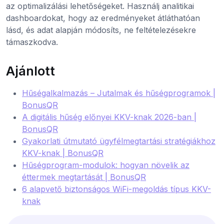
az optimalizálási lehetőségeket. Használj analitikai
dashboardokat, hogy az eredményeket átláthatóan
lásd, és adat alapján módosíts, ne feltételezésekre
támaszkodva.
Ajánlott
Hűségalkalmazás – Jutalmak és hűségprogramok |
BonusQR
A digitális hűség előnyei KKV-knak 2026-ban |
BonusQR
Gyakorlati útmutató ügyfélmegtartási stratégiákhoz
KKV-knak | BonusQR
Hűségprogram-modulok: hogyan növelik az
éttermek megtartását | BonusQR
6 alapvető biztonságos WiFi-megoldás típus KKV-
knak