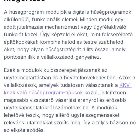
A hűségprogram-modulok a digitális hűségprogramok
elkülönülő, funkcionális elemei. Minden modul egy
adott jutalmazási mechanizmust vagy ügyfélaktiváló
funkciót kezel. Úgy képzeld el őket, mint felcserélhető
építőkockákat: kombinálhatod és testre szabhatod
őket, hogy olyan hűségstratégiát állíts össze, amely
pontosan illik a vállalkozásod igényeihez.
Ezek a modulok kulcsszerepet játszanak az
ügyfélmegtartásban és a bevételnövekedésben. Azok a
vállalkozások, amelyek tudatosan választanak a
KKV-
knak való hűségprogram-típusok
közül, jellemzően
magasabb visszatérő vásárlási arányról és erősebb
ügyfélkapcsolatokról számolnak be. A modulok
lehetővé teszik, hogy eltérő ügyfélszegmenseket
releváns jutalmakkal szólíts meg, így a teljes bázison nő
az elköteleződés.