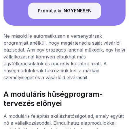
Próbálja ki INGYENESEN
Ne másold le automatikusan a versenytársak
programjait anélkül, hogy megértenéd a saját vásárlói
bázisodat. Ami egy országos láncnál működik, egy helyi
vállalkozásnál könnyen elbukhat más
ügyfélkapcsolatok és operatív korlátok miatt. A
hűségmoduloknak tükrözniük kell a márkád
személyiségét és a vásárlóid elvárásait.
A moduláris hűségprogram-
tervezés előnyei
A moduláris felépítés skálázhatóságot ad, amely együtt
nő a vállalkozásoddal. Elindulhatsz alapmodulokkal,