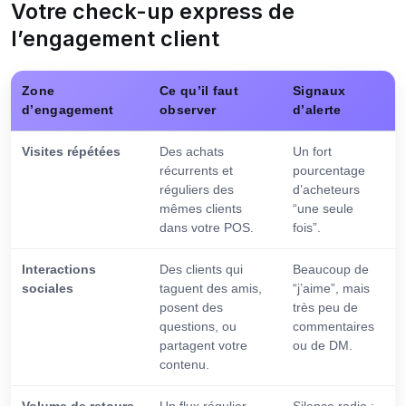
Votre check-up express de
l’engagement client
Zone
Ce qu’il faut
Signaux
d’engagement
observer
d’alerte
Visites répétées
Des achats
Un fort
récurrents et
pourcentage
réguliers des
d’acheteurs
mêmes clients
“une seule
dans votre POS.
fois”.
Interactions
Des clients qui
Beaucoup de
sociales
taguent des amis,
“j’aime”, mais
posent des
très peu de
questions, ou
commentaires
partagent votre
ou de DM.
contenu.