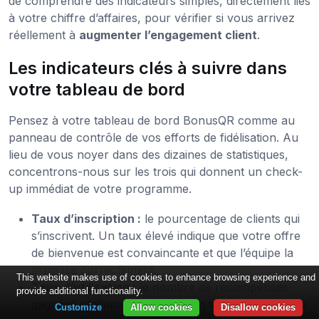
de comprendre des indicateurs simples, directement liés
à votre chiffre d’affaires, pour vérifier si vous arrivez
réellement à
augmenter l’engagement client
.
Les indicateurs clés à suivre dans
votre tableau de bord
Pensez à votre tableau de bord BonusQR comme au
panneau de contrôle de vos efforts de fidélisation. Au
lieu de vous noyer dans des dizaines de statistiques,
concentrons-nous sur les trois qui donnent un check-
up immédiat de votre programme.
Taux d’inscription :
le pourcentage de clients qui
s’inscrivent. Un taux élevé indique que votre offre
de bienvenue est convaincante et que l’équipe la
propose correctement.
This website makes use of cookies to enhance browsing experience and
Taux d’utilisation :
le nombre de récompenses
provide additional functionality.
gagnées réellement utilisées. Un taux élevé prouve
Customize
Allow cookies
Disallow cookies