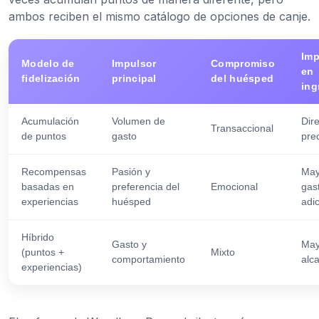
ambos reciben el mismo catálogo de opciones de canje.
Imp
Modelo de
Impulsor
Compromiso
en
fidelización
principal
del huésped
ing
Acumulación
Volumen de
Dire
Transaccional
de puntos
gasto
pre
Recompensas
Pasión y
May
basadas en
preferencia del
Emocional
gas
experiencias
huésped
adic
Híbrido
Gasto y
May
(puntos +
Mixto
comportamiento
alc
experiencias)