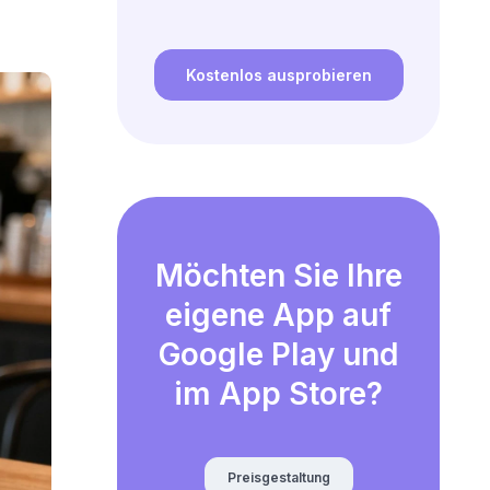
Kostenlos ausprobieren
Möchten Sie Ihre
eigene App auf
Google Play und
im App Store?
Preisgestaltung