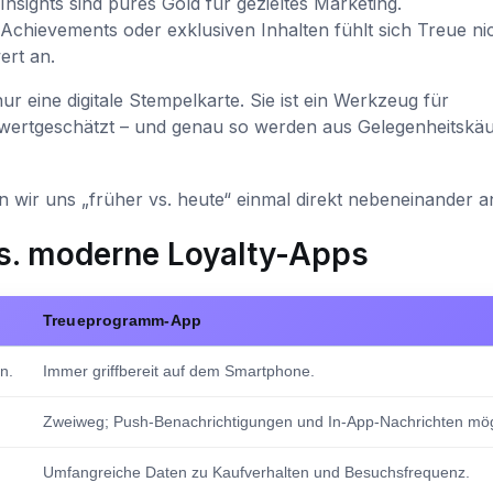
nsights sind pures Gold für gezieltes Marketing.
 Achievements oder exklusiven Inhalten fühlt sich Treue ni
ert an.
r eine digitale Stempelkarte. Sie ist ein Werkzeug für
wertgeschätzt – und genau so werden aus Gelegenheitskä
n wir uns „früher vs. heute“ einmal direkt nebeneinander a
vs. moderne Loyalty-Apps
Treueprogramm-App
n.
Immer griffbereit auf dem Smartphone.
Zweiweg; Push-Benachrichtigungen und In-App-Nachrichten mög
Umfangreiche Daten zu Kaufverhalten und Besuchsfrequenz.