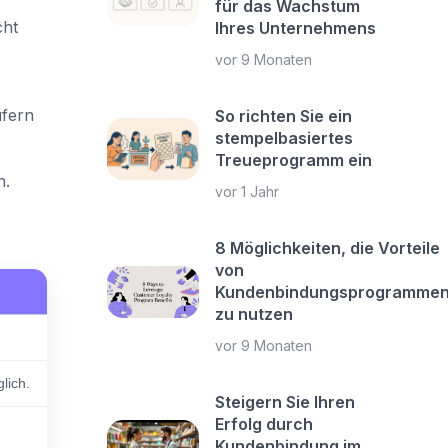
für das Wachstum
cht
Ihres Unternehmens
vor 9 Monaten
ufern
So richten Sie ein
stempelbasiertes
Treueprogramm ein
n.
vor 1 Jahr
8 Möglichkeiten, die Vorteile
von
Kundenbindungsprogramme
zu nutzen
vor 9 Monaten
lich.
Steigern Sie Ihren
Erfolg durch
Kundenbindung im