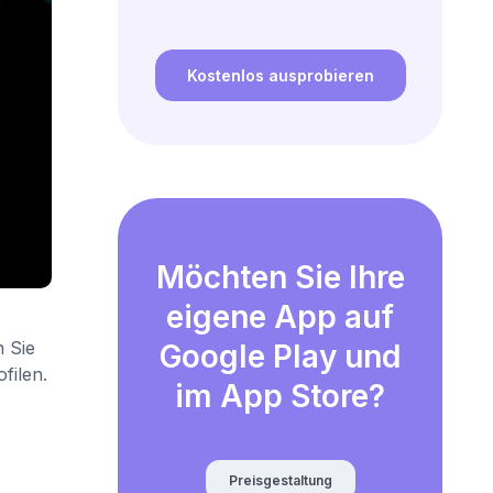
Kostenlos ausprobieren
Möchten Sie Ihre
eigene App auf
n Sie
Google Play und
filen.
im App Store?
Preisgestaltung