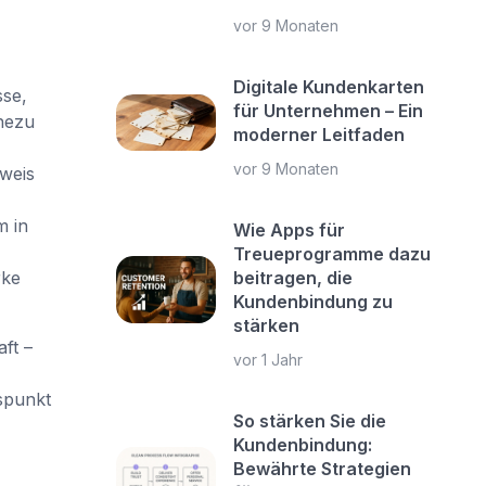
vor 9 Monaten
Digitale Kundenkarten
sse,
für Unternehmen – Ein
hezu
moderner Leitfaden
vor 9 Monaten
nweis
m in
Wie Apps für
Treueprogramme dazu
rke
beitragen, die
Kundenbindung zu
stärken
ft –
vor 1 Jahr
spunkt
So stärken Sie die
Kundenbindung:
Bewährte Strategien