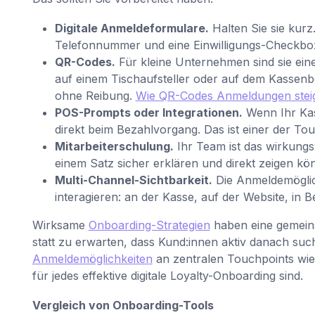
Digitale Anmeldeformulare.
Halten Sie sie kurz
Telefonnummer und eine Einwilligungs-Checkbox.
QR-Codes.
Für kleine Unternehmen sind sie ein
auf einem Tischaufsteller oder auf dem Kasse
ohne Reibung.
Wie QR-Codes Anmeldungen stei
POS-Prompts oder Integrationen.
Wenn Ihr Kass
direkt beim Bezahlvorgang. Das ist einer der To
Mitarbeiterschulung.
Ihr Team ist das wirkungs
einem Satz sicher erklären und direkt zeigen könn
Multi-Channel-Sichtbarkeit.
Die Anmeldemöglich
interagieren: an der Kasse, auf der Website, in 
Wirksame
Onboarding-Strategien
haben eine gemeins
statt zu erwarten, dass Kund:innen aktiv danach suc
Anmeldemöglichkeiten
an zentralen Touchpoints wie
für jedes effektive digitale Loyalty-Onboarding sind.
Vergleich von Onboarding-Tools