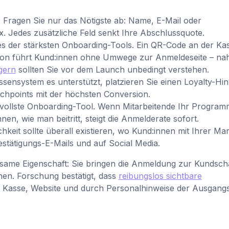
. Fragen Sie nur das Nötigste ab: Name, E-Mail oder
 Jedes zusätzliche Feld senkt Ihre Abschlussquote.
es der stärksten Onboarding-Tools. Ein QR-Code an der Ka
nbon führt Kund:innen ohne Umwege zur Anmeldeseite – na
gern
sollten Sie vor dem Launch unbedingt verstehen.
ensystem es unterstützt, platzieren Sie einen Loyalty-Hi
uchpoints mit der höchsten Conversion.
vollste Onboarding-Tool. Wenn Mitarbeitende Ihr Program
en, wie man beitritt, steigt die Anmelderate sofort.
keit sollte überall existieren, wo Kund:innen mit Ihrer Ma
Bestätigungs-E-Mails und auf Social Media.
ame Eigenschaft: Sie bringen die Anmeldung zur Kundscha
hen. Forschung bestätigt, dass
reibungslos sichtbare
 Kasse, Website und durch Personalhinweise der Ausgang