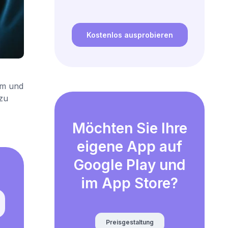
Kostenlos ausprobieren
em und
zu
Möchten Sie Ihre
eigene App auf
Google Play und
im App Store?
Preisgestaltung