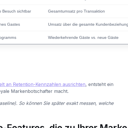
 Besuch sichtbar
Gesamtumsatz pro Transaktion
ines Gastes
Umsatz über die gesamte Kundenbeziehun
programms
Wiederkehrende Gäste vs. neue Gäste
elt an Retention-Kennzahlen ausrichten
, entsteht ein
oyale Markenbotschafter macht.
Baseline). So können Sie später exakt messen, welche
e-Features, die zu Ihrer Marke