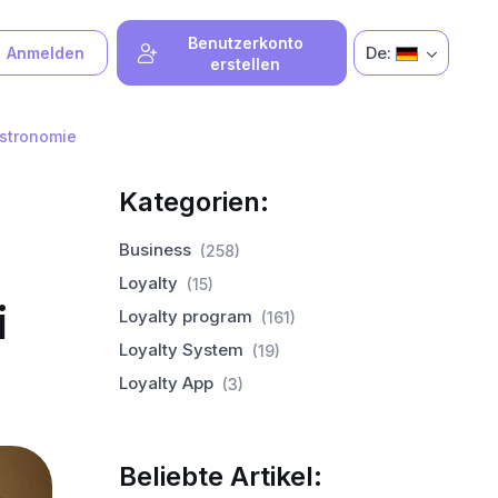
Benutzerkonto
De:
Anmelden
erstellen
astronomie
Kategorien:
Business
(258)
Loyalty
(15)
i
Loyalty program
(161)
Loyalty System
(19)
Loyalty App
(3)
Beliebte Artikel: