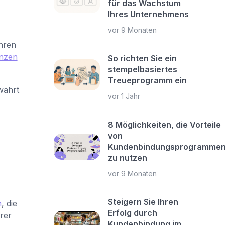
für das Wachstum
Ihres Unternehmens
vor 9 Monaten
Ihren
änzen
So richten Sie ein
stempelbasiertes
Treueprogramm ein
währt
vor 1 Jahr
8 Möglichkeiten, die Vorteile
von
Kundenbindungsprogramme
zu nutzen
vor 9 Monaten
Steigern Sie Ihren
n
, die
Erfolg durch
rer
Kundenbindung im