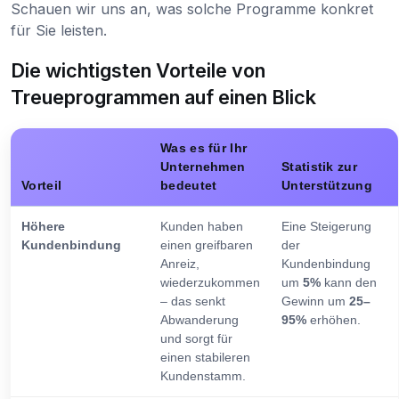
Schauen wir uns an, was solche Programme konkret
für Sie leisten.
Die wichtigsten Vorteile von
Treueprogrammen auf einen Blick
Was es für Ihr
Unternehmen
Statistik zur
Vorteil
bedeutet
Unterstützung
Höhere
Kunden haben
Eine Steigerung
Kundenbindung
einen greifbaren
der
Anreiz,
Kundenbindung
wiederzukommen
um
5%
kann den
– das senkt
Gewinn um
25–
Abwanderung
95%
erhöhen.
und sorgt für
einen stabileren
Kundenstamm.