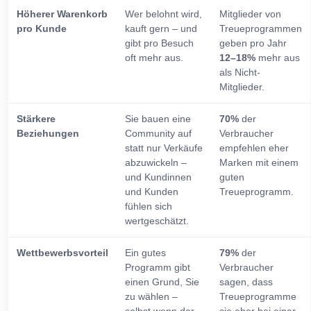
Höherer Warenkorb
Wer belohnt wird,
Mitglieder von
pro Kunde
kauft gern – und
Treueprogrammen
gibt pro Besuch
geben pro Jahr
oft mehr aus.
12–18%
mehr aus
als Nicht-
Mitglieder.
Stärkere
Sie bauen eine
70%
der
Beziehungen
Community auf
Verbraucher
statt nur Verkäufe
empfehlen eher
abzuwickeln –
Marken mit einem
und Kundinnen
guten
und Kunden
Treueprogramm.
fühlen sich
wertgeschätzt.
Wettbewerbsvorteil
Ein gutes
79%
der
Programm gibt
Verbraucher
einen Grund, Sie
sagen, dass
zu wählen –
Treueprogramme
selbst wenn der
sie eher bei einer