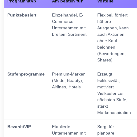
Programmtyp
Am besten für
Vorteile
Punktebasiert
Einzelhandel, E-
Flexibel, fördert
Commerce,
höhere
Unternehmen mit
Ausgaben, kann
breitem Sortiment
auch Aktionen
ohne Kauf
belohnen
(Bewertungen,
Shares)
Stufenprogramme
Premium-Marken
Erzeugt
(Mode, Beauty),
Exklusivität,
Airlines, Hotels
motiviert
Vielkäufer zur
nächsten Stufe,
stärkt
Markenaspiration
Bezahlt/VIP
Etablierte
Sorgt für
Unternehmen mit
planbare,