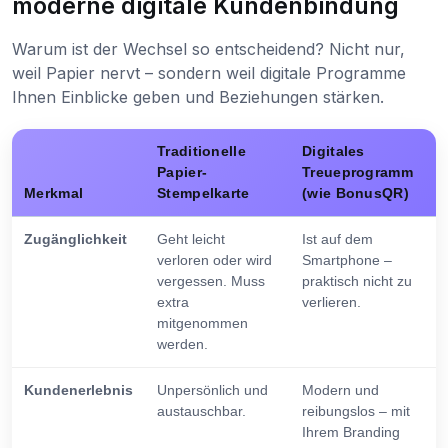
moderne digitale Kundenbindung
Warum ist der Wechsel so entscheidend? Nicht nur,
weil Papier nervt – sondern weil digitale Programme
Ihnen Einblicke geben und Beziehungen stärken.
Traditionelle
Digitales
Papier-
Treueprogramm
Merkmal
Stempelkarte
(wie BonusQR)
Zugänglichkeit
Geht leicht
Ist auf dem
verloren oder wird
Smartphone –
vergessen. Muss
praktisch nicht zu
extra
verlieren.
mitgenommen
werden.
Kundenerlebnis
Unpersönlich und
Modern und
austauschbar.
reibungslos – mit
Ihrem Branding