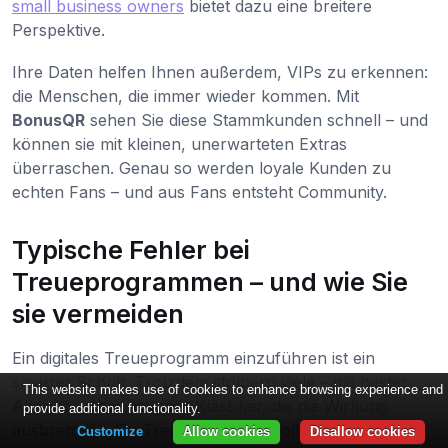
small business owners
bietet dazu eine breitere
Perspektive.
Ihre Daten helfen Ihnen außerdem, VIPs zu erkennen:
die Menschen, die immer wieder kommen. Mit
BonusQR
sehen Sie diese Stammkunden schnell – und
können sie mit kleinen, unerwarteten Extras
überraschen. Genau so werden loyale Kunden zu
echten Fans – und aus Fans entsteht Community.
Typische Fehler bei
Treueprogrammen – und wie Sie
sie vermeiden
Ein digitales Treueprogramm einzuführen ist ein
smarter Schritt. Trotzdem stolpern viele – mit bester
This website makes use of cookies to enhance browsing experience and
Absicht – über ein paar Klassiker, die die Wirkung
provide additional functionality.
ausbremsen. Ein Treueprogramm sollte sich wie ein
Customize
Allow cookies
Disallow cookies