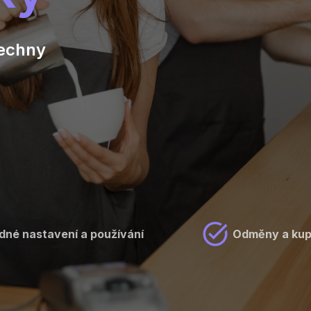
šechny
dné nastavení a používání
Odměny a ku