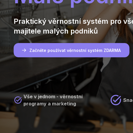
Praktický věrnostní systém pro v
majitele malých podniků
Začněte používat věrnostní systém ZDARMA
Vše v jednom - věrnostní
Sna
programy a marketing