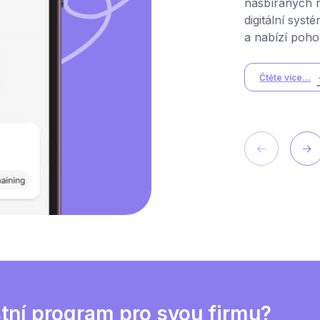
nasbíraných 
digitální sys
a nabízí poho
Čtěte více...
tní program pro svou firmu?