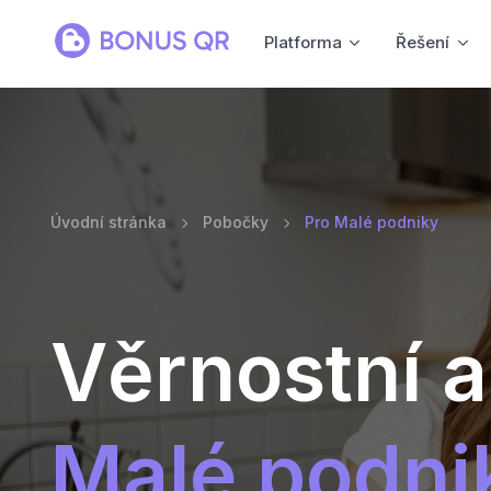
Platforma
Řešení
Úvodní stránka
Pobočky
Pro Malé podniky
Věrnostní a
Malé podni