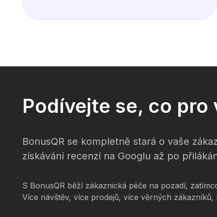
Podívejte se, co pr
BonusQR se kompletně stará o vaše zákaz
získávání recenzí na Googlu až po přilákán
S BonusQR běží zákaznická péče na pozadí, zatímco 
Více návštěv, více prodejů, více věrných zákazníků,