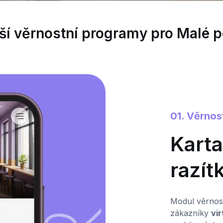
ší věrnostní programy pro Malé 
01. Věrnos
Karta
razí
Modul věrnost
zákazníky
vi