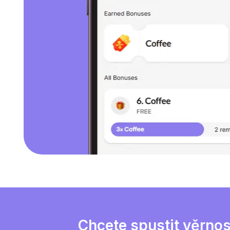
Chcete spustit věrnos