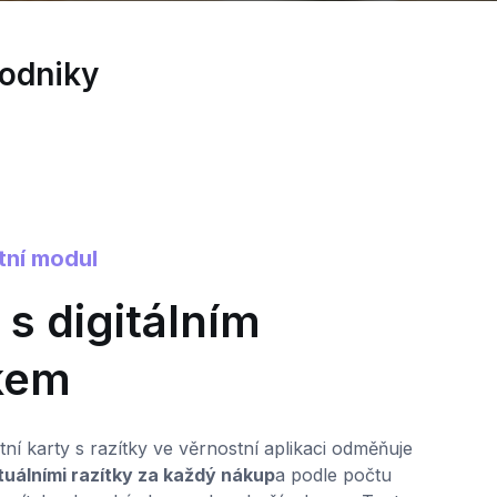
podniky
tní modul
0
 s digitálním
tkem
M
z
k
ní karty s razítky ve věrnostní aplikaci odměňuje
p
rtuálními razítky za každý nákup
a podle počtu