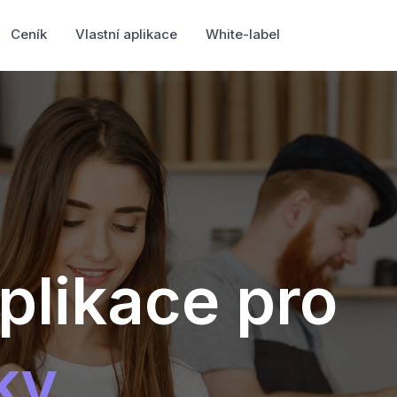
Ceník
Vlastní aplikace
White-label
plikace pro
ky