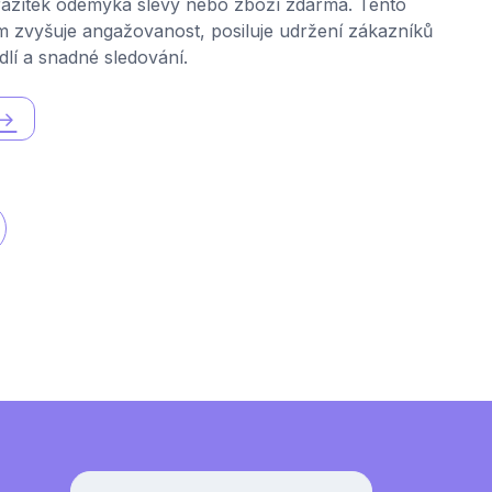
up
razítek odemyká slevy nebo zboží zdarma. Tento
tém zvyšuje angažovanost, posiluje udržení zákazníků
dlí a snadné sledování.