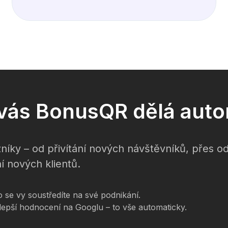
o vás BonusQR dělá auto
níky – od přivítání nových návštěvníků, přes 
í nových klientů.
se vy soustředíte na své podnikání.
 lepší hodnocení na Googlu – to vše automaticky.