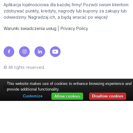
Aplikacja lojalnościowa dla każdej firmy! Pozwól swoim klientom
zdobywać punkty, kredyty, nagrody lub kupony za zakupy lub
odwiedziny. Nagradzaj ich, a będą wracać po więcej!
|
Warunki świadczenia usług
Privacy Policy
© All rights reserved.
This website makes use of cookies to enhance browsing experience and
Menu
provide additional functionality.
Customize
Allow cookies
Disallow cookies
Programy lojalnościowe
Punkty, pieczątki, cashback, kupony, rabaty, nagrody...
Branże
Restauracje, kawiarnie, salony...