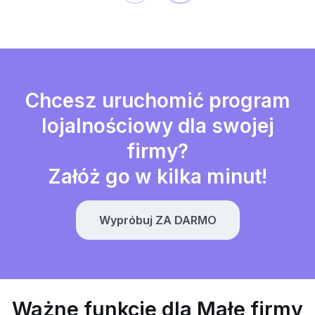
Chcesz uruchomić program
lojalnościowy dla swojej
firmy?
Załóż go w kilka minut!
Wypróbuj ZA DARMO
Ważne funkcje dla Małe firmy