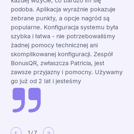
każdej wizycie, co bardzo im się
podoba. Aplikacja wyraźnie pokazuje
zebrane punkty, a opcje nagród są
popularne. Konfiguracja systemu była
szybka i łatwa - nie potrzebowaliśmy
żadnej pomocy technicznej ani
skomplikowanej konfiguracji. Zespół
BonusQR, zwłaszcza Patricia, jest
zawsze przyjazny i pomocny. Używamy
go już od 2 lat i jesteśmy
podekscytowani kontynuacją!
1
/
7