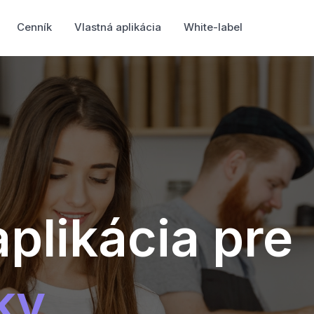
Cenník
Vlastná aplikácia
White-label
plikácia pre
ky