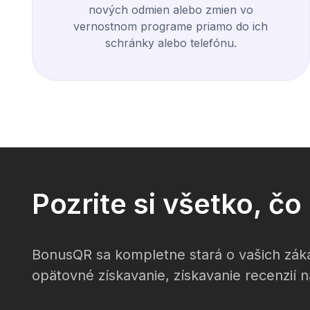
nových odmien alebo zmien vo
vernostnom programe priamo do ich
schránky alebo telefónu.
Pozrite si všetko, č
BonusQR sa kompletne stará o vašich záka
opätovné získavanie, získavanie recenzií n