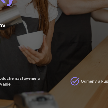
ov
oduché nastavenie a
Odmeny a ku
ívanie