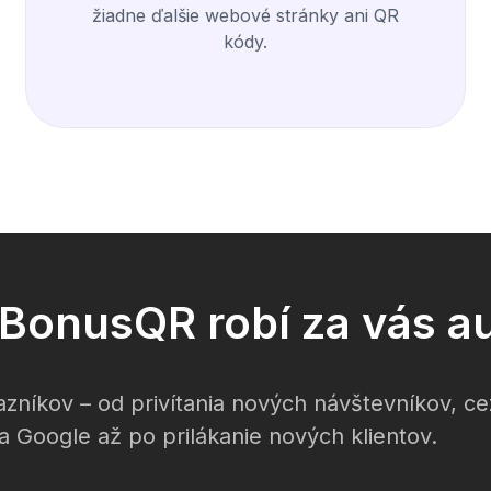
žiadne ďalšie webové stránky ani QR
kódy.
o BonusQR robí za vás a
zníkov – od privítania nových návštevníkov, c
a Google až po prilákanie nových klientov.