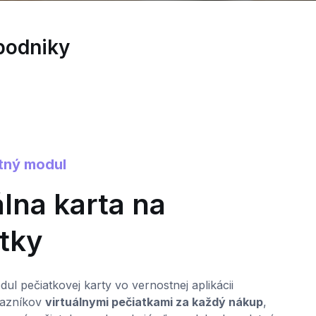
podniky
tný modul
0
álna karta na
tky
V
b
h
ul pečiatkovej karty vo vernostnej aplikácii
r
kazníkov
virtuálnymi pečiatkami za každý nákup
,