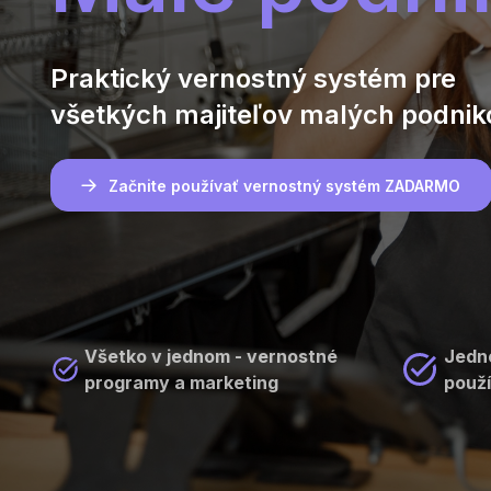
Praktický vernostný systém pre
všetkých majiteľov malých podnik
Začnite používať vernostný systém ZADARMO
Všetko v jednom - vernostné
Jedn
programy a marketing
použ