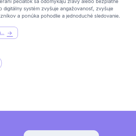
s
ieraní pečiatok sa odomykajú zľavy alebo bezplatné
o digitálny systém zvyšuje angažovanosť, zvyšuje
zníkov a ponúka pohodlie a jednoduché sledovanie.
...