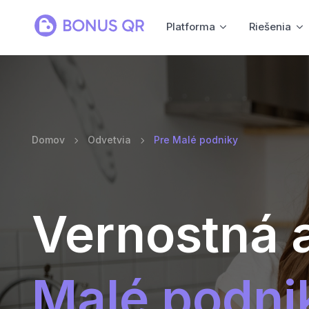
Platforma
Riešenia
Domov
Odvetvia
Pre Malé podniky
Vernostná a
Malé podni