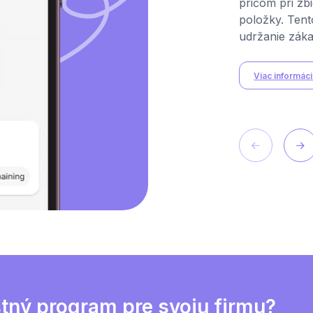
pričom pri zb
položky. Tent
udržanie záka
Viac informácií
stný program pre svoju firmu?