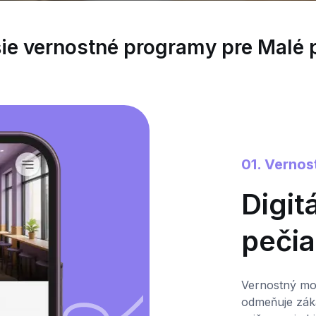
šie vernostné programy pre Malé 
01. Vernos
Digit
pečia
Vernostný mod
odmeňuje zá