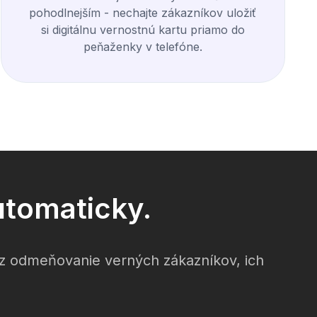
pohodlnejším - nechajte zákazníkov uložiť
si digitálnu vernostnú kartu priamo do
peňaženky v telefóne.
utomaticky.
ez odmeňovanie verných zákazníkov, ich