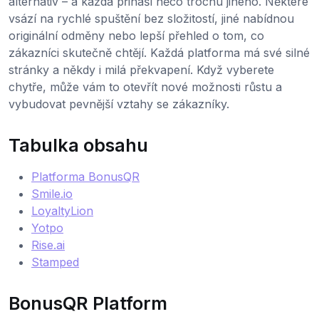
alternativ – a každá přináší něco trochu jiného. Některé
vsází na rychlé spuštění bez složitostí, jiné nabídnou
originální odměny nebo lepší přehled o tom, co
zákazníci skutečně chtějí. Každá platforma má své silné
stránky a někdy i milá překvapení. Když vyberete
chytře, může vám to otevřít nové možnosti růstu a
vybudovat pevnější vztahy se zákazníky.
Tabulka obsahu
Platforma BonusQR
Smile.io
LoyaltyLion
Yotpo
Rise.ai
Stamped
BonusQR Platform