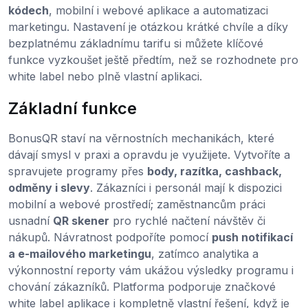
kódech
, mobilní i webové aplikace a automatizaci
marketingu. Nastavení je otázkou krátké chvíle a díky
bezplatnému základnímu tarifu si můžete klíčové
funkce vyzkoušet ještě předtím, než se rozhodnete pro
white label nebo plně vlastní aplikaci.
Základní funkce
BonusQR staví na věrnostních mechanikách, které
dávají smysl v praxi a opravdu je využijete. Vytvoříte a
spravujete programy přes
body, razítka, cashback,
odměny i slevy
. Zákazníci i personál mají k dispozici
mobilní a webové prostředí; zaměstnancům práci
usnadní
QR skener
pro rychlé načtení návštěv či
nákupů. Návratnost podpoříte pomocí
push notifikací
a e-mailového marketingu
, zatímco analytika a
výkonnostní reporty vám ukážou výsledky programu i
chování zákazníků. Platforma podporuje značkové
white label aplikace i kompletně vlastní řešení, když je