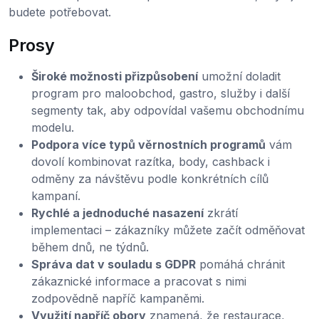
budete potřebovat.
Prosy
Široké možnosti přizpůsobení
umožní doladit
program pro maloobchod, gastro, služby i další
segmenty tak, aby odpovídal vašemu obchodnímu
modelu.
Podpora více typů věrnostních programů
vám
dovolí kombinovat razítka, body, cashback i
odměny za návštěvu podle konkrétních cílů
kampaní.
Rychlé a jednoduché nasazení
zkrátí
implementaci – zákazníky můžete začít odměňovat
během dnů, ne týdnů.
Správa dat v souladu s GDPR
pomáhá chránit
zákaznické informace a pracovat s nimi
zodpovědně napříč kampaněmi.
Využití napříč obory
znamená, že restaurace,