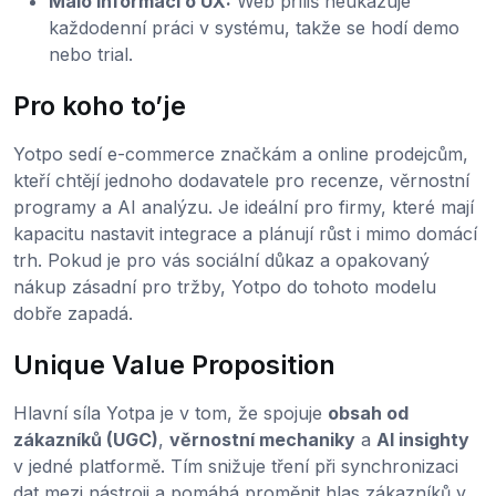
Málo informací o UX:
Web příliš neukazuje
každodenní práci v systému, takže se hodí demo
nebo trial.
Pro koho to’je
Yotpo sedí e-commerce značkám a online prodejcům,
kteří chtějí jednoho dodavatele pro recenze, věrnostní
programy a AI analýzu. Je ideální pro firmy, které mají
kapacitu nastavit integrace a plánují růst i mimo domácí
trh. Pokud je pro vás sociální důkaz a opakovaný
nákup zásadní pro tržby, Yotpo do tohoto modelu
dobře zapadá.
Unique Value Proposition
Hlavní síla Yotpa je v tom, že spojuje
obsah od
zákazníků (UGC)
,
věrnostní mechaniky
a
AI insighty
v jedné platformě. Tím snižuje tření při synchronizaci
dat mezi nástroji a pomáhá proměnit hlas zákazníků v