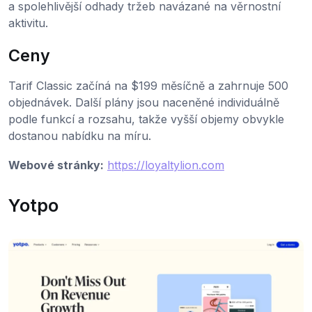
a spolehlivější odhady tržeb navázané na věrnostní
aktivitu.
Ceny
Tarif Classic začíná na $199 měsíčně a zahrnuje 500
objednávek. Další plány jsou naceněné individuálně
podle funkcí a rozsahu, takže vyšší objemy obvykle
dostanou nabídku na míru.
Webové stránky:
https://loyaltylion.com
Yotpo