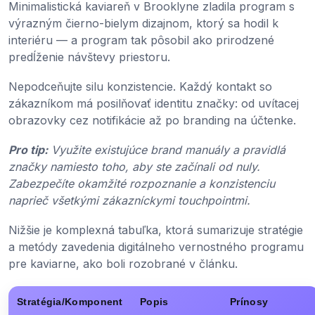
Minimalistická kaviareň v Brooklyne zladila program s
výrazným čierno-bielym dizajnom, ktorý sa hodil k
interiéru — a program tak pôsobil ako prirodzené
predĺženie návštevy priestoru.
Nepodceňujte silu konzistencie. Každý kontakt so
zákazníkom má posilňovať identitu značky: od uvítacej
obrazovky cez notifikácie až po branding na účtenke.
Pro tip:
Využite existujúce brand manuály a pravidlá
značky namiesto toho, aby ste začínali od nuly.
Zabezpečíte okamžité rozpoznanie a konzistenciu
naprieč všetkými zákazníckymi touchpointmi.
Nižšie je komplexná tabuľka, ktorá sumarizuje stratégie
a metódy zavedenia digitálneho vernostného programu
pre kaviarne, ako boli rozobrané v článku.
Stratégia/Komponent
Popis
Prínosy