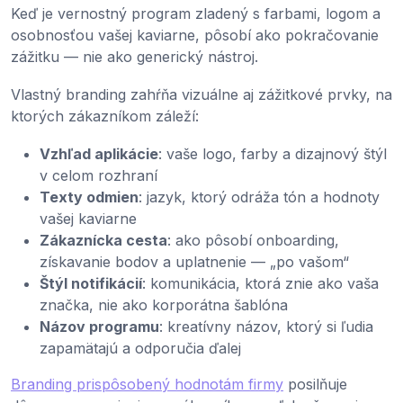
Keď je vernostný program zladený s farbami, logom a
osobnosťou vašej kaviarne, pôsobí ako pokračovanie
zážitku — nie ako generický nástroj.
Vlastný branding zahŕňa vizuálne aj zážitkové prvky, na
ktorých zákazníkom záleží:
Vzhľad aplikácie
: vaše logo, farby a dizajnový štýl
v celom rozhraní
Texty odmien
: jazyk, ktorý odráža tón a hodnoty
vašej kaviarne
Zákaznícka cesta
: ako pôsobí onboarding,
získavanie bodov a uplatnenie — „po vašom“
Štýl notifikácií
: komunikácia, ktorá znie ako vaša
značka, nie ako korporátna šablóna
Názov programu
: kreatívny názov, ktorý si ľudia
zapamätajú a odporučia ďalej
Branding prispôsobený hodnotám firmy
posilňuje