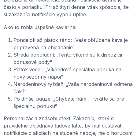
často v poriadku. Tri až štyri denne však spôsobia, že
si zákazníci notifikácie vypnú úplne.
Ako to robia úspešné kaviarne:
Pondelok až piatok ráno: „Vaša obľúbená káva je
pripravená na objednanie“
Streda popoludní: „Tento víkend sú k dispozícii
bonusové body“
Piatok večer: „Víkendová špeciálna ponuka na
nový sezónny nápoj“
Narodeninový týždeň: „Vaša narodeninová odmena
čaká“
Po dlhšej pauze: „Chýbate nám — vráťte sa pre
špeciálnu ponuku“
Personalizácia znásobí efekt. Zákazník, ktorý si
pravidelne objednáva ľadové latte, by mal dostávať
notifikácie o akciách na studené nápoje, nie o horúcom