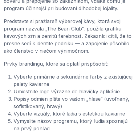
dôveru a prepojenie so zákazníkom, vďaka čomu je
program účinnejší pri budovaní dlhodobej lojality.
Predstavte si pražiareň výberovej kávy, ktorá svoj
program nazvala „The Bean Club“, použila grafiku
kávových zŕn a zemitú farebnosť. Zákazníci cítili, že to
presne sedí k identite podniku — a zapojenie pôsobilo
ako členstvo v niečom výnimočnom.
Prvky brandingu, ktoré sa oplatí prispôsobiť:
Vyberte primárne a sekundárne farby z existujúcej
palety kaviarne
Umiestnite logo výrazne do hlavičky aplikácie
Popisy odmien píšte vo vašom „hlase“ (uvoľnený,
sofistikovaný, hravý)
Vyberte vizuály, ktoré ladia s estetikou kaviarne
Vymyslite názov programu, ktorý ľudia spoznajú
na prvý pohľad