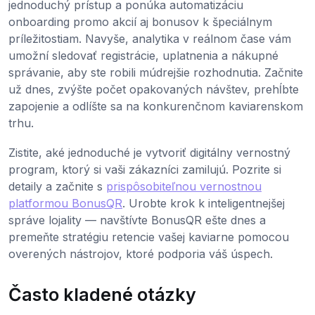
jednoduchý prístup a ponúka automatizáciu
onboarding promo akcií aj bonusov k špeciálnym
príležitostiam. Navyše, analytika v reálnom čase vám
umožní sledovať registrácie, uplatnenia a nákupné
správanie, aby ste robili múdrejšie rozhodnutia. Začnite
už dnes, zvýšte počet opakovaných návštev, prehĺbte
zapojenie a odlíšte sa na konkurenčnom kaviarenskom
trhu.
Zistite, aké jednoduché je vytvoriť digitálny vernostný
program, ktorý si vaši zákazníci zamilujú. Pozrite si
detaily a začnite s
prispôsobiteľnou vernostnou
platformou BonusQR
. Urobte krok k inteligentnejšej
správe lojality — navštívte BonusQR ešte dnes a
premeňte stratégiu retencie vašej kaviarne pomocou
overených nástrojov, ktoré podporia váš úspech.
Často kladené otázky