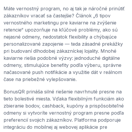
Máte vernostný program, no aj tak je náročné prinútiť
zákazníkov vracať sa častejšie? Článok „6 tipov
vernostného marketingu pre kaviarne na zvýšenie
retencie“ upozorňuje na kľúčové problémy, ako sú
nejasné odmeny, nedostatok flexibility a chýbajúce
personalizované zapojenie — teda zásadné prekážky
pri budovaní dlhodobej zákazníckej lojality. Mnohé
kaviarne riešia podobné výzvy: jednoduché digitálne
odmeny, stimulujúce benefity podľa výberu, správne
načasované push notifikácie a využitie dát v reálnom
čase na priebežné vylepšovanie.
BonusQR prináša silné riešenie navrhnuté presne na
tieto bolestivé miesta. Vďaka flexibilným funkciám ako
zbieranie bodov, cashback, kupóny a prispôsobiteľné
odmeny si vytvoríte vernostný program presne podľa
preferencií svojich zákazníkov. Platforma podporuje
integráciu do mobilnej aj webovej aplikácie pre