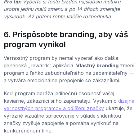
Pro tip:
Vyberte si tento týždeň najslabšiu metriku,
urobte jednu malú zmenu a po 14 dňoch zmerajte
výsledok. Až potom robte väčšie rozhodnutia.
6. Prispôsobte branding, aby váš
program vynikol
Vernostný program by nemal vyzerať ako ďalšia
generická „rewards“ aplikácia.
Vlastný branding
zmení
program z ľahko zabudnuteľného na zapamätateľný —
a vytvára emocionálne prepojenie so zákazníkmi.
Keď program odráža jedinečnú osobnosť vašej
kaviarne, zákazníci si ho zapamätajú. Výskum o
dizajne
vernostných programov a odlíšení značky
ukazuje, že
výrazné vizuálne spracovanie v súlade s identitou
značky zvyšuje zapojenie a pomáha vyniknúť na
konkurenčnom trhu.