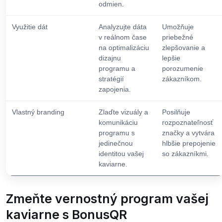
odmien.
Využitie dát
Analyzujte dáta
Umožňuje
v reálnom čase
priebežné
na optimalizáciu
zlepšovanie a
dizajnu
lepšie
programu a
porozumenie
stratégií
zákazníkom.
zapojenia.
Vlastný branding
Zlaďte vizuály a
Posilňuje
komunikáciu
rozpoznateľnosť
programu s
značky a vytvára
jedinečnou
hlbšie prepojenie
identitou vašej
so zákazníkmi.
kaviarne.
Zmeňte vernostný program vašej
kaviarne s BonusQR