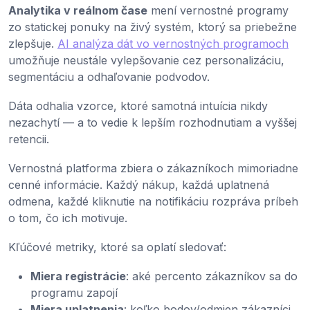
Analytika v reálnom čase
mení vernostné programy
zo statickej ponuky na živý systém, ktorý sa priebežne
zlepšuje.
AI analýza dát vo vernostných programoch
umožňuje neustále vylepšovanie cez personalizáciu,
segmentáciu a odhaľovanie podvodov.
Dáta odhalia vzorce, ktoré samotná intuícia nikdy
nezachytí — a to vedie k lepším rozhodnutiam a vyššej
retencii.
Vernostná platforma zbiera o zákazníkoch mimoriadne
cenné informácie. Každý nákup, každá uplatnená
odmena, každé kliknutie na notifikáciu rozpráva príbeh
o tom, čo ich motivuje.
Kľúčové metriky, ktoré sa oplatí sledovať:
Miera registrácie
: aké percento zákazníkov sa do
programu zapojí
Miera uplatnenia
: koľko bodov/odmien zákazníci