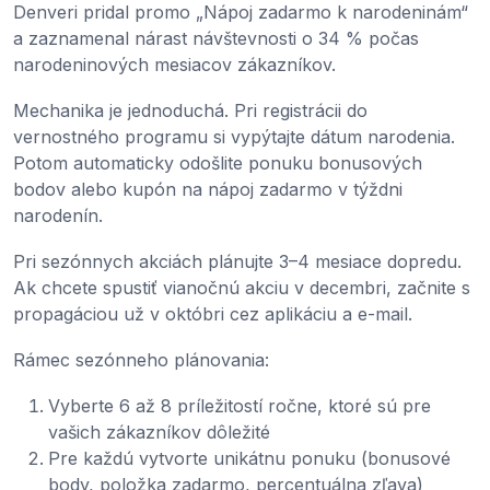
Denveri pridal promo „Nápoj zadarmo k narodeninám“
a zaznamenal nárast návštevnosti o 34 % počas
narodeninových mesiacov zákazníkov.
Mechanika je jednoduchá. Pri registrácii do
vernostného programu si vypýtajte dátum narodenia.
Potom automaticky odošlite ponuku bonusových
bodov alebo kupón na nápoj zadarmo v týždni
narodenín.
Pri sezónnych akciách plánujte 3–4 mesiace dopredu.
Ak chcete spustiť vianočnú akciu v decembri, začnite s
propagáciou už v októbri cez aplikáciu a e-mail.
Rámec sezónneho plánovania:
Vyberte 6 až 8 príležitostí ročne, ktoré sú pre
vašich zákazníkov dôležité
Pre každú vytvorte unikátnu ponuku (bonusové
body, položka zadarmo, percentuálna zľava)