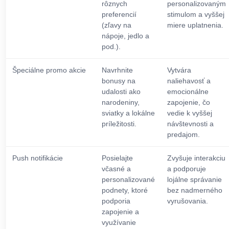
rôznych
personalizovaným
preferencií
stimulom a vyššej
(zľavy na
miere uplatnenia.
nápoje, jedlo a
pod.).
Špeciálne promo akcie
Navrhnite
Vytvára
bonusy na
naliehavosť a
udalosti ako
emocionálne
narodeniny,
zapojenie, čo
sviatky a lokálne
vedie k vyššej
príležitosti.
návštevnosti a
predajom.
Push notifikácie
Posielajte
Zvyšuje interakciu
včasné a
a podporuje
personalizované
lojálne správanie
podnety, ktoré
bez nadmerného
podporia
vyrušovania.
zapojenie a
využívanie