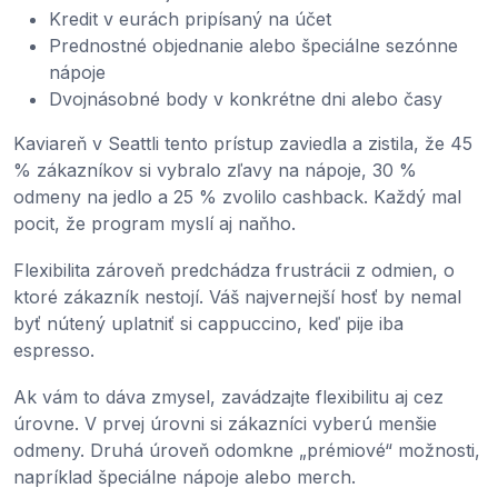
Kredit v eurách pripísaný na účet
Prednostné objednanie alebo špeciálne sezónne
nápoje
Dvojnásobné body v konkrétne dni alebo časy
Kaviareň v Seattli tento prístup zaviedla a zistila, že 45
% zákazníkov si vybralo zľavy na nápoje, 30 %
odmeny na jedlo a 25 % zvolilo cashback. Každý mal
pocit, že program myslí aj naňho.
Flexibilita zároveň predchádza frustrácii z odmien, o
ktoré zákazník nestojí. Váš najvernejší hosť by nemal
byť nútený uplatniť si cappuccino, keď pije iba
espresso.
Ak vám to dáva zmysel, zavádzajte flexibilitu aj cez
úrovne. V prvej úrovni si zákazníci vyberú menšie
odmeny. Druhá úroveň odomkne „prémiové“ možnosti,
napríklad špeciálne nápoje alebo merch.