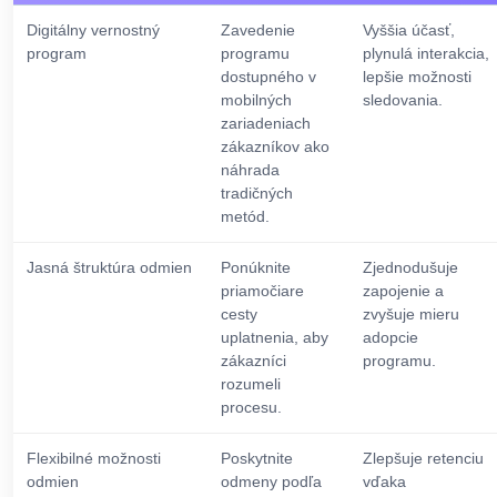
Digitálny vernostný
Zavedenie
Vyššia účasť,
program
programu
plynulá interakcia,
dostupného v
lepšie možnosti
mobilných
sledovania.
zariadeniach
zákazníkov ako
náhrada
tradičných
metód.
Jasná štruktúra odmien
Ponúknite
Zjednodušuje
priamočiare
zapojenie a
cesty
zvyšuje mieru
uplatnenia, aby
adopcie
zákazníci
programu.
rozumeli
procesu.
Flexibilné možnosti
Poskytnite
Zlepšuje retenciu
odmien
odmeny podľa
vďaka