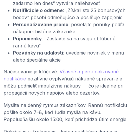
zadarmo len dnes“ vytvára naliehavosť
Notifikácie o odmene
: „Získali ste 25 bonusových
bodov“ pôsobí odmeňujúco a posilňuje zapojenie
Personalizované promo
: posielajte ponuky podľa
nákupnej histórie zákazníka
Pripomienky
: „Zastavte sa na svoju obľúbenú
rannú kávu“
Pozvánky na udalosti
: uvedenie noviniek v menu
alebo špeciálne akcie
Načasovanie je kľúčové.
Včasné a personalizované
notifikácie
pozitívne ovplyvňujú nákupné správanie a
môžu podnietiť impulzívne nákupy — čo je ideálne pri
propagácii nových nápojov alebo dezertov.
Myslite na denný rytmus zákazníkov. Rannú notifikáciu
pošlite okolo 7–8, keď ľudia myslia na kávu.
Popoludňajšiu okolo 15:00, keď prichádza útlm energie.
Dôležitá je aj frekvencia. Jedna notifikácia denne je