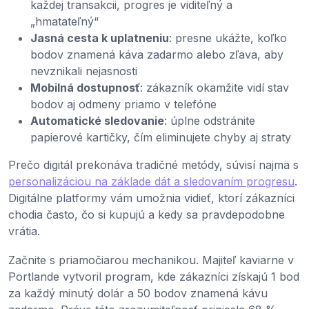
každej transakcii, progres je viditeľný a
„hmatateľný“
Jasná cesta k uplatneniu
: presne ukážte, koľko
bodov znamená káva zadarmo alebo zľava, aby
nevznikali nejasnosti
Mobilná dostupnosť
: zákazník okamžite vidí stav
bodov aj odmeny priamo v telefóne
Automatické sledovanie
: úplne odstránite
papierové kartičky, čím eliminujete chyby aj straty
Prečo digitál prekonáva tradičné metódy, súvisí najmä s
personalizáciou na základe dát a sledovaním progresu
.
Digitálne platformy vám umožnia vidieť, ktorí zákazníci
chodia často, čo si kupujú a kedy sa pravdepodobne
vrátia.
Začnite s priamočiarou mechanikou. Majiteľ kaviarne v
Portlande vytvoril program, kde zákazníci získajú 1 bod
za každý minutý dolár a 50 bodov znamená kávu