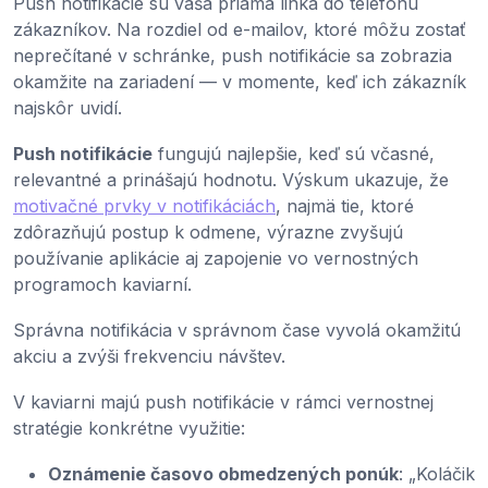
Push notifikácie sú vaša priama linka do telefónu
zákazníkov. Na rozdiel od e-mailov, ktoré môžu zostať
neprečítané v schránke, push notifikácie sa zobrazia
okamžite na zariadení — v momente, keď ich zákazník
najskôr uvidí.
Push notifikácie
fungujú najlepšie, keď sú včasné,
relevantné a prinášajú hodnotu. Výskum ukazuje, že
motivačné prvky v notifikáciách
, najmä tie, ktoré
zdôrazňujú postup k odmene, výrazne zvyšujú
používanie aplikácie aj zapojenie vo vernostných
programoch kaviarní.
Správna notifikácia v správnom čase vyvolá okamžitú
akciu a zvýši frekvenciu návštev.
V kaviarni majú push notifikácie v rámci vernostnej
stratégie konkrétne využitie:
Oznámenie časovo obmedzených ponúk
: „Koláčik