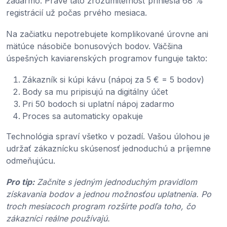
zadarmo. Práve táto zrozumiteľnosť priniesla 68 %
registrácií už počas prvého mesiaca.
Na začiatku nepotrebujete komplikované úrovne ani
mätúce násobiče bonusových bodov. Väčšina
úspešných kaviarenských programov funguje takto:
Zákazník si kúpi kávu (nápoj za 5 € = 5 bodov)
Body sa mu pripisujú na digitálny účet
Pri 50 bodoch si uplatní nápoj zadarmo
Proces sa automaticky opakuje
Technológia spraví všetko v pozadí. Vašou úlohou je
udržať zákaznícku skúsenosť jednoduchú a príjemne
odmeňujúcu.
Pro tip:
Začnite s jedným jednoduchým pravidlom
získavania bodov a jednou možnosťou uplatnenia. Po
troch mesiacoch program rozšírte podľa toho, čo
zákazníci reálne používajú.