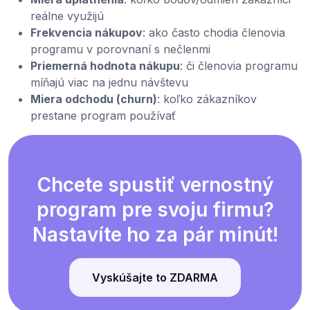
reálne využijú
Frekvencia nákupov
: ako často chodia členovia
programu v porovnaní s nečlenmi
Priemerná hodnota nákupu
: či členovia programu
míňajú viac na jednu návštevu
Miera odchodu (churn)
: koľko zákazníkov
prestane program používať
Chcete spustiť vernostný
program pre svoju firmu?
Nastavíte ho za pár minút!
Vyskúšajte to ZDARMA