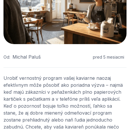
Michal Paluš
Od:
pred 5 mesiacmi
Urobiť vernostný program vašej kaviarne naozaj
efektívnym môže pôsobiť ako poriadna výzva – najmä
keď majú zákazníci v peňaženkách plno papierových
kartičiek s pečiatkami a v telefóne príliš veľa aplikácií.
Keď o pozornosť bojuje toľko možností, ľahko sa
stane, že aj dobre mienený odmeňovací program
zostane prehliadnutý alebo naň ľudia jednoducho
zabudnú. Chcete, aby vaša kaviareň ponúkala niečo