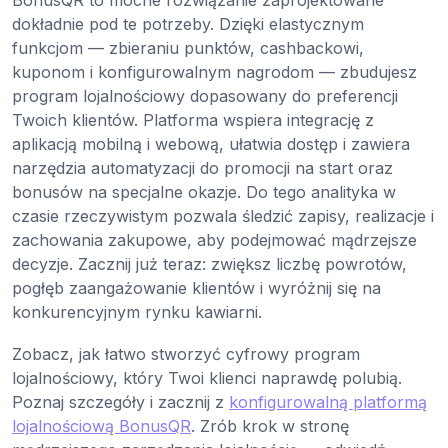
BonusQR to mocne rozwiązanie zaprojektowane
dokładnie pod te potrzeby. Dzięki elastycznym
funkcjom — zbieraniu punktów, cashbackowi,
kuponom i konfigurowalnym nagrodom — zbudujesz
program lojalnościowy dopasowany do preferencji
Twoich klientów. Platforma wspiera integrację z
aplikacją mobilną i webową, ułatwia dostęp i zawiera
narzędzia automatyzacji do promocji na start oraz
bonusów na specjalne okazje. Do tego analityka w
czasie rzeczywistym pozwala śledzić zapisy, realizacje i
zachowania zakupowe, aby podejmować mądrzejsze
decyzje. Zacznij już teraz: zwiększ liczbę powrotów,
pogłęb zaangażowanie klientów i wyróżnij się na
konkurencyjnym rynku kawiarni.
Zobacz, jak łatwo stworzyć cyfrowy program
lojalnościowy, który Twoi klienci naprawdę polubią.
Poznaj szczegóły i zacznij z
konfigurowalną platformą
lojalnościową BonusQR
. Zrób krok w stronę