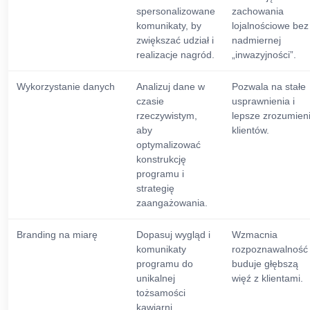
spersonalizowane
zachowania
komunikaty, by
lojalnościowe bez
zwiększać udział i
nadmiernej
realizacje nagród.
„inwazyjności”.
Wykorzystanie danych
Analizuj dane w
Pozwala na stałe
czasie
usprawnienia i
rzeczywistym,
lepsze zrozumien
aby
klientów.
optymalizować
konstrukcję
programu i
strategię
zaangażowania.
Branding na miarę
Dopasuj wygląd i
Wzmacnia
komunikaty
rozpoznawalność 
programu do
buduje głębszą
unikalnej
więź z klientami.
tożsamości
kawiarni.