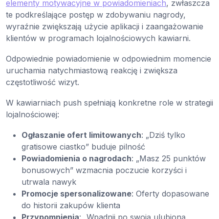
elementy motywacyjne w powiadomieniach
, zwłaszcza
te podkreślające postęp w zdobywaniu nagrody,
wyraźnie zwiększają użycie aplikacji i zaangażowanie
klientów w programach lojalnościowych kawiarni.
Odpowiednie powiadomienie w odpowiednim momencie
uruchamia natychmiastową reakcję i zwiększa
częstotliwość wizyt.
W kawiarniach push spełniają konkretne role w strategii
lojalnościowej:
Ogłaszanie ofert limitowanych
: „Dziś tylko
gratisowe ciastko” buduje pilność
Powiadomienia o nagrodach
: „Masz 25 punktów
bonusowych” wzmacnia poczucie korzyści i
utrwala nawyk
Promocje spersonalizowane
: Oferty dopasowane
do historii zakupów klienta
Przypomnienia
: „Wpadnij po swoją ulubioną