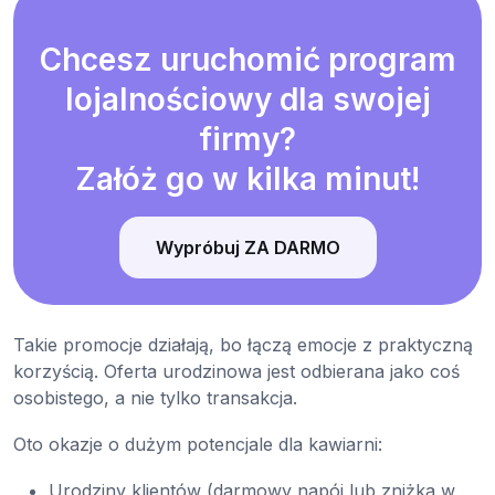
Chcesz uruchomić program
lojalnościowy dla swojej
firmy?
Załóż go w kilka minut!
Wypróbuj ZA DARMO
Takie promocje działają, bo łączą emocje z praktyczną
korzyścią. Oferta urodzinowa jest odbierana jako coś
osobistego, a nie tylko transakcja.
Oto okazje o dużym potencjale dla kawiarni:
Urodziny klientów (darmowy napój lub zniżka w