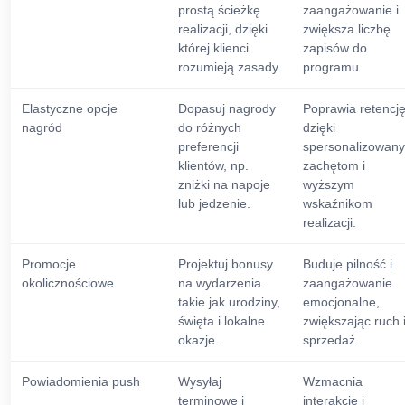
prostą ścieżkę
zaangażowanie i
realizacji, dzięki
zwiększa liczbę
której klienci
zapisów do
rozumieją zasady.
programu.
Elastyczne opcje
Dopasuj nagrody
Poprawia retencj
nagród
do różnych
dzięki
preferencji
spersonalizowan
klientów, np.
zachętom i
zniżki na napoje
wyższym
lub jedzenie.
wskaźnikom
realizacji.
Promocje
Projektuj bonusy
Buduje pilność i
okolicznościowe
na wydarzenia
zaangażowanie
takie jak urodziny,
emocjonalne,
święta i lokalne
zwiększając ruch 
okazje.
sprzedaż.
Powiadomienia push
Wysyłaj
Wzmacnia
terminowe i
interakcję i