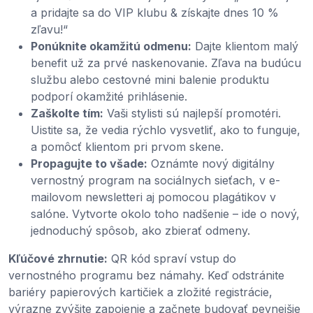
a pridajte sa do VIP klubu & získajte dnes 10 %
zľavu!“
Ponúknite okamžitú odmenu:
Dajte klientom malý
benefit už za prvé naskenovanie. Zľava na budúcu
službu alebo cestovné mini balenie produktu
podporí okamžité prihlásenie.
Zaškolte tím:
Vaši stylisti sú najlepší promotéri.
Uistite sa, že vedia rýchlo vysvetliť, ako to funguje,
a pomôcť klientom pri prvom skene.
Propagujte to všade:
Oznámte nový digitálny
vernostný program na sociálnych sieťach, v e-
mailovom newsletteri aj pomocou plagátikov v
salóne. Vytvorte okolo toho nadšenie – ide o nový,
jednoduchý spôsob, ako zbierať odmeny.
Kľúčové zhrnutie:
QR kód spraví vstup do
vernostného programu bez námahy. Keď odstránite
bariéry papierových kartičiek a zložité registrácie,
výrazne zvýšite zapojenie a začnete budovať pevnejšie