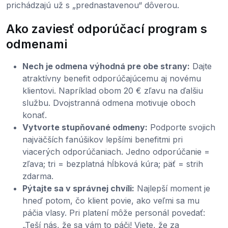
prichádzajú už s „prednastavenou“ dôverou.
Ako zaviesť odporúčací program s
odmenami
Nech je odmena výhodná pre obe strany:
Dajte
atraktívny benefit odporúčajúcemu aj novému
klientovi. Napríklad obom 20 € zľavu na ďalšiu
službu. Dvojstranná odmena motivuje oboch
konať.
Vytvorte stupňované odmeny:
Podporte svojich
najväčších fanúšikov lepšími benefitmi pri
viacerých odporúčaniach. Jedno odporúčanie =
zľava; tri = bezplatná hĺbková kúra; päť = strih
zdarma.
Pýtajte sa v správnej chvíli:
Najlepší moment je
hneď potom, čo klient povie, ako veľmi sa mu
páčia vlasy. Pri platení môže personál povedať:
„Teší nás, že sa vám to páči! Viete, že za