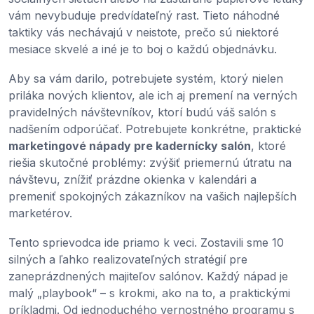
vám nevybuduje predvídateľný rast. Tieto náhodné
taktiky vás nechávajú v neistote, prečo sú niektoré
mesiace skvelé a iné je to boj o každú objednávku.
Aby sa vám darilo, potrebujete systém, ktorý nielen
priláka nových klientov, ale ich aj premení na verných
pravidelných návštevníkov, ktorí budú váš salón s
nadšením odporúčať. Potrebujete konkrétne, praktické
marketingové nápady pre kadernícky salón
, ktoré
riešia skutočné problémy: zvýšiť priemernú útratu na
návštevu, znížiť prázdne okienka v kalendári a
premeniť spokojných zákazníkov na vašich najlepších
marketérov.
Tento sprievodca ide priamo k veci. Zostavili sme 10
silných a ľahko realizovateľných stratégií pre
zaneprázdnených majiteľov salónov. Každý nápad je
malý „playbook“ – s krokmi, ako na to, a praktickými
príkladmi. Od jednoduchého vernostného programu s