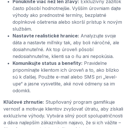
Ponúknite viac než len zľavy:
Exkluzívny zážitok
často pôsobí hodnotnejšie. Vyšším úrovniam dajte
výhody ako prednostné termíny, bezplatné
doplnkové ošetrenia alebo skorší prístup k novým
službám.
Nastavte realistické hranice:
Analyzujte svoje
dáta a nastavte míľniky tak, aby boli náročné, ale
dosiahnuteľné. Ak top úroveň pôsobí
nedosiahnuteľne, klienti sa o ňu ani nepokúsia.
Komunikujte status a benefity:
Pravidelne
pripomínajte klientom ich úroveň a to, ako blízko
sú k ďalšej. Použite e-mail alebo SMS pri „level-
upe“ a jasne vysvetlite, aké nové odmeny sa im
odomkli.
Kľúčové zhrnutie:
Stupňovaný program gamifikuje
vernosť a motivuje klientov zvyšovať útratu, aby získali
exkluzívne výhody. Vytvára silný pocit spolupatričnosti
a dáva najlepším zákazníkom najavo, že si ich vážite –