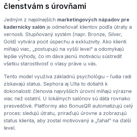
členstvám s úrovňami
Jedným z najsilnejších
marketingových nápadov pre
kadernícky salón
je odmeňovať klientov podľa útraty a
vernosti. Stupňovaný systém (napr. Bronze, Silver,
Gold) vytvára pocit úspechu a exkluzivity. Ako klienti
míňajú viac, „postupujú na vyšší level“ a odomykajú
lepšie výhody, čo im dáva jasnú motiváciu sústrediť
všetku starostlivosť o vlasy práve u vás.
Tento model využíva základnú psychológiu – ľudia radi
získavajú status. Sephora aj Ulta to dotiahli k
dokonalosti: členovia najvyšších úrovní míňajú výrazne
viac než ostatní. U lokálnych salónov sú dáta rovnako
presvedčivé. Platformy ako BonusQR automatizujú celý
proces: sledujú útratu, priraďujú úrovne a zobrazujú
status klienta, aby zostal motivovaný a „ťahal“ na ďalší
level.