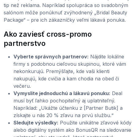
tip než reklama. Napríklad spolupráca so svadobným
salónom môže ponúknuť zvýhodnený „Bridal Beauty
Package“ – pre ich zákazníčky veľmi lákavá ponuka.
Ako zaviesť cross-promo
partnerstvo
Vyberte správnych partnerov:
Nájdite lokálne
firmy s podobnou cieľovou skupinou, ktoré vám
nekonkurujú. Premýšľajte, kde vaši klienti
nakupujú, kde cvičia a kam chodia na obed či
večeru.
Vymyslite jednoduchú a lákavú ponuku:
Deal
musí byť ľahko pochopiteľný aj uplatniteľný.
Napríklad: „Ukážte účtenku z [Partner Butik] a
získajte u nás 20 % zľavu na prvú službu.“
Sledujte výsledky:
Použite unikátne zľavové kódy
alebo digitálny systém ako BonusQR na sledovanie