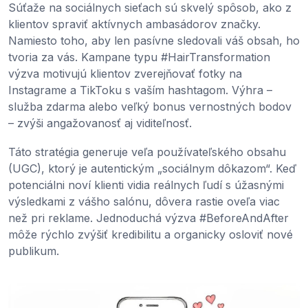
Súťaže na sociálnych sieťach sú skvelý spôsob, ako z
klientov spraviť aktívnych ambasádorov značky.
Namiesto toho, aby len pasívne sledovali váš obsah, ho
tvoria za vás. Kampane typu #HairTransformation
výzva motivujú klientov zverejňovať fotky na
Instagrame a TikToku s vaším hashtagom. Výhra –
služba zdarma alebo veľký bonus vernostných bodov
– zvýši angažovanosť aj viditeľnosť.
Táto stratégia generuje veľa používateľského obsahu
(UGC), ktorý je autentickým „sociálnym dôkazom“. Keď
potenciálni noví klienti vidia reálnych ľudí s úžasnými
výsledkami z vášho salónu, dôvera rastie oveľa viac
než pri reklame. Jednoduchá výzva #BeforeAndAfter
môže rýchlo zvýšiť kredibilitu a organicky osloviť nové
publikum.