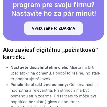
program pre svoju firmu?
Nastavíte ho za pár minút!
Vyskúšajte to ZDARMA
Ako zaviesť digitálnu „pečiatkovú“
kartičku
Nastavte dosiahnuteľné ciele:
Mierte na 6–8
„pečiatok“ na odmenu. Pôsobí to reálne, no stále
to podporuje záväzok.
Ponúknite atraktívne odmeny:
Odmena nech je
hodnotná a relevantná. Pri strihoch má byť
odmenou strih zdarma. Pri farbení to môže byť
napríklad bezplatný gloss alebo toner.