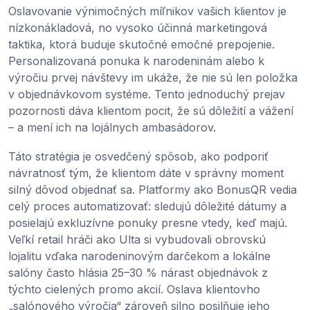
Oslavovanie výnimočných míľnikov vašich klientov je
nízkonákladová, no vysoko účinná marketingová
taktika, ktorá buduje skutočné emočné prepojenie.
Personalizovaná ponuka k narodeninám alebo k
výročiu prvej návštevy im ukáže, že nie sú len položka
v objednávkovom systéme. Tento jednoduchý prejav
pozornosti dáva klientom pocit, že sú dôležití a vážení
– a mení ich na lojálnych ambasádorov.
Táto stratégia je osvedčený spôsob, ako podporiť
návratnosť tým, že klientom dáte v správny moment
silný dôvod objednať sa. Platformy ako BonusQR vedia
celý proces automatizovať: sledujú dôležité dátumy a
posielajú exkluzívne ponuky presne vtedy, keď majú.
Veľkí retail hráči ako Ulta si vybudovali obrovskú
lojalitu vďaka narodeninovým darčekom a lokálne
salóny často hlásia 25–30 % nárast objednávok z
týchto cielených promo akcií. Oslava klientovho
„salónového výročia“ zároveň silno posilňuje jeho