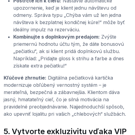
Postrčte ich k cieľu:
Nastavte automatické
upozornenie, keď je klient jednu návštevu od
odmeny. Správa typu „Chýba vám už len jedna
návšteva k bezplatnej kondičnej kúre!“ môže byť
ideálny impulz na rezerváciu.
Kombinujte s doplnkovým predajom:
Zvýšte
priemernú hodnotu účtu tým, že dáte bonusovú
„pečiatku“, ak si klient pridá doplnkovú službu.
Napríklad: „Pridajte gloss k strihu a farbe a dnes
získate extra pečiatku!“
Kľúčové zhrnutie:
Digitálna pečiatková kartička
modernizuje obľúbený vernostný systém – je
merateľná, bezpečná a zábavnejšia. Klientom dáva
jasný, hmatateľný cieľ, čo je silná motivácia na
pravidelné preobjednávanie. Najjednoduchší spôsob,
ako upevniť lojalitu pri vašich „chlebových“ službách.
5. Vytvorte exkluzivitu vďaka VIP