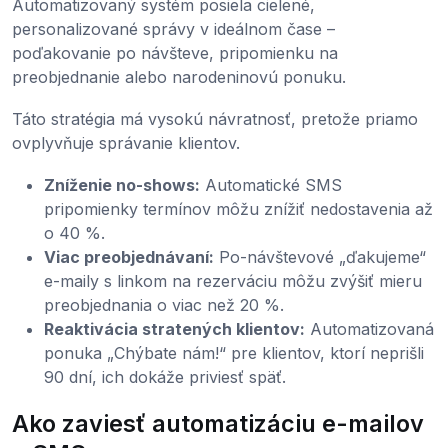
Automatizovaný systém posiela cielené,
personalizované správy v ideálnom čase –
poďakovanie po návšteve, pripomienku na
preobjednanie alebo narodeninovú ponuku.
Táto stratégia má vysokú návratnosť, pretože priamo
ovplyvňuje správanie klientov.
Zníženie no-shows:
Automatické SMS
pripomienky termínov môžu znížiť nedostavenia až
o 40 %.
Viac preobjednávaní:
Po-návštevové „ďakujeme“
e-maily s linkom na rezerváciu môžu zvýšiť mieru
preobjednania o viac než 20 %.
Reaktivácia stratených klientov:
Automatizovaná
ponuka „Chýbate nám!“ pre klientov, ktorí neprišli
90 dní, ich dokáže priviesť späť.
Ako zaviesť automatizáciu e-mailov