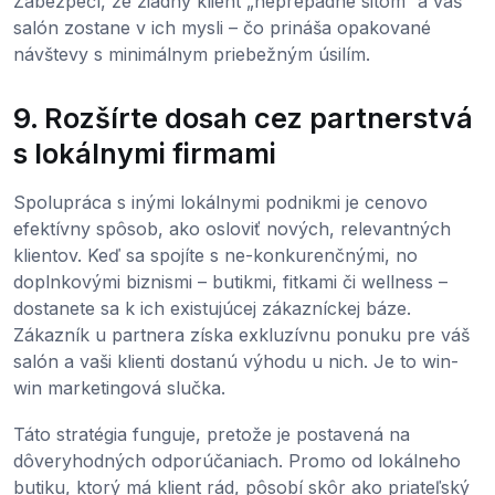
Zabezpečí, že žiadny klient „neprepadne sitom“ a váš
salón zostane v ich mysli – čo prináša opakované
návštevy s minimálnym priebežným úsilím.
9. Rozšírte dosah cez partnerstvá
s lokálnymi firmami
Spolupráca s inými lokálnymi podnikmi je cenovo
efektívny spôsob, ako osloviť nových, relevantných
klientov. Keď sa spojíte s ne-konkurenčnými, no
doplnkovými biznismi – butikmi, fitkami či wellness –
dostanete sa k ich existujúcej zákazníckej báze.
Zákazník u partnera získa exkluzívnu ponuku pre váš
salón a vaši klienti dostanú výhodu u nich. Je to win-
win marketingová slučka.
Táto stratégia funguje, pretože je postavená na
dôveryhodných odporúčaniach. Promo od lokálneho
butiku, ktorý má klient rád, pôsobí skôr ako priateľský