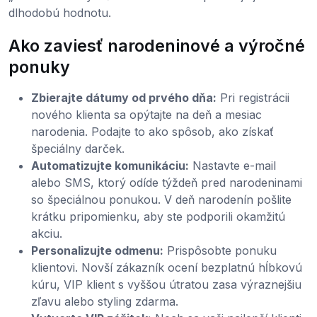
dlhodobú hodnotu.
Ako zaviesť narodeninové a výročné
ponuky
Zbierajte dátumy od prvého dňa:
Pri registrácii
nového klienta sa opýtajte na deň a mesiac
narodenia. Podajte to ako spôsob, ako získať
špeciálny darček.
Automatizujte komunikáciu:
Nastavte e-mail
alebo SMS, ktorý odíde týždeň pred narodeninami
so špeciálnou ponukou. V deň narodenín pošlite
krátku pripomienku, aby ste podporili okamžitú
akciu.
Personalizujte odmenu:
Prispôsobte ponuku
klientovi. Novší zákazník ocení bezplatnú hĺbkovú
kúru, VIP klient s vyššou útratou zasa výraznejšiu
zľavu alebo styling zdarma.