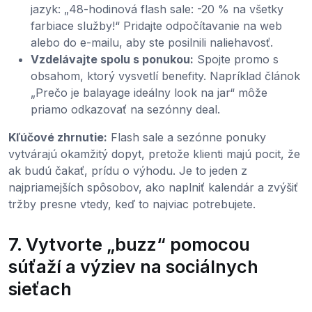
jazyk: „48-hodinová flash sale: -20 % na všetky
farbiace služby!“ Pridajte odpočítavanie na web
alebo do e-mailu, aby ste posilnili naliehavosť.
Vzdelávajte spolu s ponukou:
Spojte promo s
obsahom, ktorý vysvetlí benefity. Napríklad článok
„Prečo je balayage ideálny look na jar“ môže
priamo odkazovať na sezónny deal.
Kľúčové zhrnutie:
Flash sale a sezónne ponuky
vytvárajú okamžitý dopyt, pretože klienti majú pocit, že
ak budú čakať, prídu o výhodu. Je to jeden z
najpriamejších spôsobov, ako naplniť kalendár a zvýšiť
tržby presne vtedy, keď to najviac potrebujete.
7. Vytvorte „buzz“ pomocou
súťaží a výziev na sociálnych
sieťach