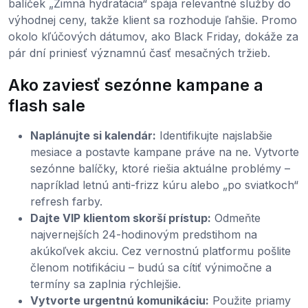
balíček „Zimná hydratácia“ spája relevantné služby do
výhodnej ceny, takže klient sa rozhoduje ľahšie. Promo
okolo kľúčových dátumov, ako Black Friday, dokáže za
pár dní priniesť významnú časť mesačných tržieb.
Ako zaviesť sezónne kampane a
flash sale
Naplánujte si kalendár:
Identifikujte najslabšie
mesiace a postavte kampane práve na ne. Vytvorte
sezónne balíčky, ktoré riešia aktuálne problémy –
napríklad letnú anti-frizz kúru alebo „po sviatkoch“
refresh farby.
Dajte VIP klientom skorší prístup:
Odmeňte
najvernejších 24-hodinovým predstihom na
akúkoľvek akciu. Cez vernostnú platformu pošlite
členom notifikáciu – budú sa cítiť výnimočne a
termíny sa zaplnia rýchlejšie.
Vytvorte urgentnú komunikáciu:
Použite priamy