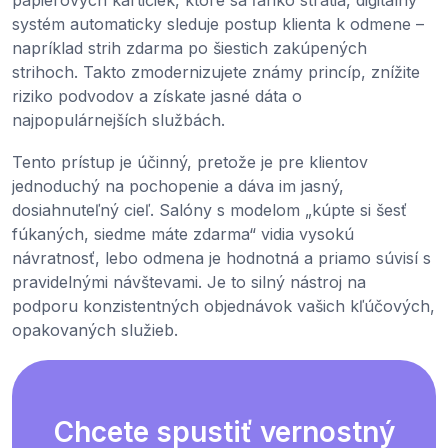
papierových kartičiek, ktoré sa ľahko stratia, digitálny
systém automaticky sleduje postup klienta k odmene –
napríklad strih zdarma po šiestich zakúpených
strihoch. Takto zmodernizujete známy princíp, znížite
riziko podvodov a získate jasné dáta o
najpopulárnejších službách.
Tento prístup je účinný, pretože je pre klientov
jednoduchý na pochopenie a dáva im jasný,
dosiahnuteľný cieľ. Salóny s modelom „kúpte si šesť
fúkaných, siedme máte zdarma“ vidia vysokú
návratnosť, lebo odmena je hodnotná a priamo súvisí s
pravidelnými návštevami. Je to silný nástroj na
podporu konzistentných objednávok vašich kľúčových,
opakovaných služieb.
Chcete spustiť vernostný