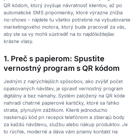
QR kódom, ktorý zvyšuje návratnosť klientov, až po
automatické SMS pripomienky, ktoré výrazne znížia
no-shows – nájdete tu všetko potrebné na vybudovanie
marketingového motora, ktorý bude pracovať za vás,
aby ste sa vy mohli sústrediť na to najdôležitejšie:
krásne vlasy.
1. Preč s papierom: Spustite
vernostný program s QR kódom
Jedným z najrýchlejších spôsobov, ako zvýšiť počet
opakovaných návštev, je spraviť vernostný program
digitálny a bez námahy. Systém založený na QR kóde
nahradí chatrné papierové kartičky, ktoré sa ľahko
stratia, plynulým zážitkom. Klienti jednoducho
naskenujú kód pri recepcii telefónom a zbierajú body
za každú návštevu, službu alebo nákup produktov. Je
to rýchle, moderné a dáva vám priamy kontakt na