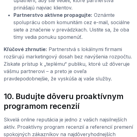
uplatnení, aby ste vedeli, ktoré partnerstvá
prinášajú najviac klientov.
Partnerstvo aktívne propagujte:
Oznámte
spoluprácu obom komunitám cez e-mail, sociálne
siete a značenie v prevádzkach. Uistite sa, že oba
tímy vedia ponuku spomenúť.
Kľúčové zhrnutie:
Partnerstvá s lokálnymi firmami
rozširujú marketingový dosah bez navýšenia rozpočtu.
Získate prístup k „teplému“ publiku, ktoré už dôveruje
vášmu partnerovi – a preto je oveľa
pravdepodobnejšie, že vyskúša aj vaše služby.
10. Budujte dôveru proaktívnym
programom recenzií
Skvelá online reputácia je jedno z vašich najsilnejších
aktív. Proaktívny program recenzií a referencií premení
spokojných zákazníkov na najdôveryhodnejších