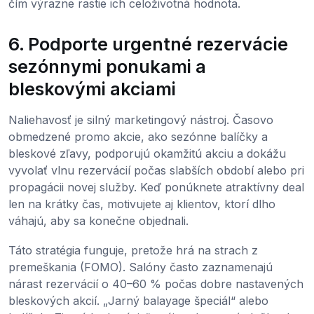
čím výrazne rastie ich celoživotná hodnota.
6. Podporte urgentné rezervácie
sezónnymi ponukami a
bleskovými akciami
Naliehavosť je silný marketingový nástroj. Časovo
obmedzené promo akcie, ako sezónne balíčky a
bleskové zľavy, podporujú okamžitú akciu a dokážu
vyvolať vlnu rezervácií počas slabších období alebo pri
propagácii novej služby. Keď ponúknete atraktívny deal
len na krátky čas, motivujete aj klientov, ktorí dlho
váhajú, aby sa konečne objednali.
Táto stratégia funguje, pretože hrá na strach z
premeškania (FOMO). Salóny často zaznamenajú
nárast rezervácií o 40–60 % počas dobre nastavených
bleskových akcií. „Jarný balayage špeciál“ alebo