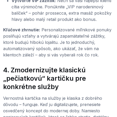
Vytvorte VIP zážitok:
Nech sa vaši najlepší klienti
cítia výnimočne. Ponúknite „VIP narodeninový
balíček“ – pohár prossecca, extra masáž pokožky
hlavy alebo malý retail produkt ako bonus.
Kľúčové zhrnutie:
Personalizované míľnikové ponuky
posilňujú vzťahy a vytvárajú zapamätateľné zážitky,
ktoré budujú hlbokú lojalitu. Je to jednoduchý,
automatizovaný spôsob, ako ukázať, že vám na
klientoch záleží – aby si vás vyberali rok čo rok.
4. Zmodernizujte klasickú
„pečiatkovú“ kartičku pre
konkrétne služby
Vernostná kartička na služby je klasika z dobrého
dôvodu – funguje. Keď ju digitalizujete, prenesiete
osvedčený koncept do modernej doby. Namiesto