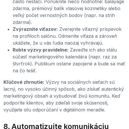
často nestačí. Ponúknite niečo hodnotné: balayage
zdarma, prémiový balík vlasovej kozmetiky alebo
veľký počet vernostných bodov (napr. na strih
zdarma).
Zvýraznite víťazov:
Zverejnite víťazný príspevok
na profiloch salónu. Odmeníte víťaza a zároveň
ukážete, že u vás ľudia naozaj vyhrávajú.
Robte výzvy pravidelne:
Zaveďte ich ako stálu
súčasť marketingového kalendára (napr. raz za
štvrťrok). Publikum ostane zapojené a bude sa mať
na čo tešiť.
Kľúčové zhrnutie:
Výzvy na sociálnych sieťach sú
lacný, no vysoko účinný spôsob, ako získať autentický
marketingový obsah a vybudovať živú komunitu. Keď
podporíte klientov, aby zdieľali svoje skúsenosti,
využijete silu odporúčaní v digitálnom meradle.
8. Automatizujte komunikáciu