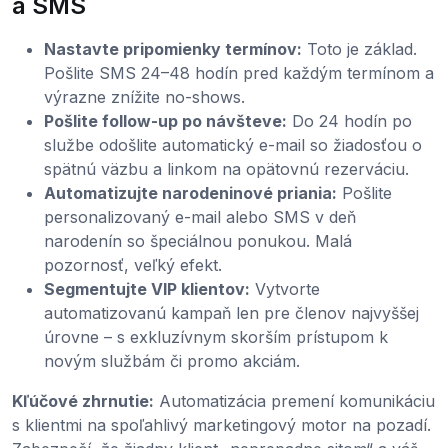
a SMS
Nastavte pripomienky termínov:
Toto je základ.
Pošlite SMS 24–48 hodín pred každým termínom a
výrazne znížite no-shows.
Pošlite follow-up po návšteve:
Do 24 hodín po
službe odošlite automatický e-mail so žiadosťou o
spätnú väzbu a linkom na opätovnú rezerváciu.
Automatizujte narodeninové priania:
Pošlite
personalizovaný e-mail alebo SMS v deň
narodenín so špeciálnou ponukou. Malá
pozornosť, veľký efekt.
Segmentujte VIP klientov:
Vytvorte
automatizovanú kampaň len pre členov najvyššej
úrovne – s exkluzívnym skorším prístupom k
novým službám či promo akciám.
Kľúčové zhrnutie:
Automatizácia premení komunikáciu
s klientmi na spoľahlivý marketingový motor na pozadí.