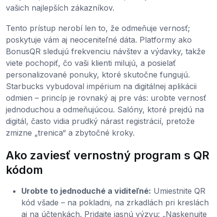
vašich najlepších zákazníkov.
Tento prístup nerobí len to, že odmeňuje vernosť;
poskytuje vám aj neoceniteľné dáta. Platformy ako
BonusQR sledujú frekvenciu návštev a výdavky, takže
viete pochopiť, čo vaši klienti milujú, a posielať
personalizované ponuky, ktoré skutočne fungujú.
Starbucks vybudoval impérium na digitálnej aplikácii
odmien – princíp je rovnaký aj pre vás: urobte vernosť
jednoduchou a odmeňujúcou. Salóny, ktoré prejdú na
digitál, často vidia prudký nárast registrácií, pretože
zmizne „trenica“ a zbytočné kroky.
Ako zaviesť vernostný program s QR
kódom
Urobte to jednoduché a viditeľné:
Umiestnite QR
kód všade – na pokladni, na zrkadlách pri kreslách
aj na účtenkách. Pridajte jasnú výzvu: „Naskenujte