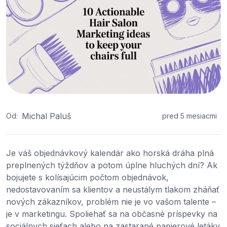
Michal Paluš
Od:
pred 5 mesiacmi
Je váš objednávkový kalendár ako horská dráha plná
preplnených týždňov a potom úplne hluchých dní? Ak
bojujete s kolísajúcim počtom objednávok,
nedostavovaním sa klientov a neustálym tlakom zháňať
nových zákazníkov, problém nie je vo vašom talente –
je v marketingu. Spoliehať sa na občasné príspevky na
sociálnych sieťach alebo na zastarané papierové letáky