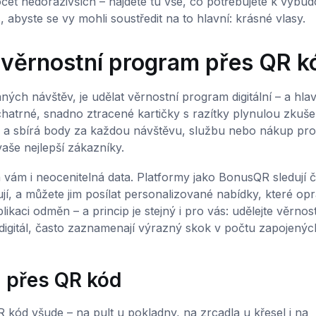
et nedorazivších – najdete tu vše, co potřebujete k vybud
byste se vy mohli soustředit na to hlavní: krásné vlasy.
e věrnostní program přes QR k
ných návštěv, je udělat věrnostní program digitální – a hla
trné, snadno ztracené kartičky s razítky plynulou zkušen
m a sbírá body za každou návštěvu, službu nebo nákup pro
aše nejlepší zákazníky.
 vám i neocenitelná data. Platformy jako BonusQR sledují č
lují, a můžete jim posílat personalizované nabídky, které op
ikaci odměn – a princip je stejný i pro vás: udělejte věrnos
digitál, často zaznamenají výrazný skok v počtu zapojenýc
 přes QR kód
 kód všude – na pult u pokladny, na zrcadla u křesel i na