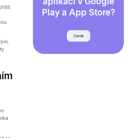
aplikaci v Google
říští
Play a App Store?
rou
Ceník
tým.
ty
ním
en
níka