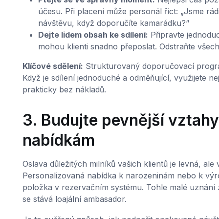
účesu. Při placení může personál říct: „Jsme rádi,
návštěvu, když doporučíte kamarádku?“
Dejte lidem obsah ke sdílení:
Připravte jednoduc
mohou klienti snadno přeposlat. Odstraňte všec
Klíčové sdělení:
Strukturovaný doporučovací progra
Když je sdílení jednoduché a odměňující, využijete ne
prakticky bez nákladů.
3. Budujte pevnější vztah
nabídkám
Oslava důležitých milníků vašich klientů je levná, ale
Personalizovaná nabídka k narozeninám nebo k výročí
položka v rezervačním systému. Tohle malé uznání z
se stává loajální ambasador.