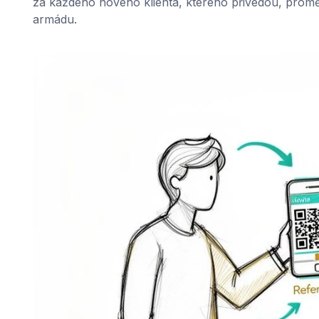
za každého nového klienta, kterého přivedou, promě
armádu.