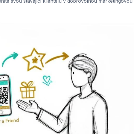
níte svou stávající klientelu v dobrovolnou marketingovou