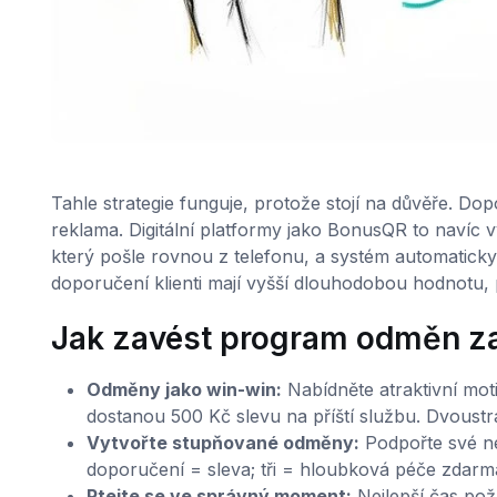
Tahle strategie funguje, protože stojí na důvěře. D
reklama. Digitální platformy jako BonusQR to navíc v
který pošle rovnou z telefonu, a systém automaticky s
doporučení klienti mají vyšší dlouhodobou hodnotu,
Jak zavést program odměn z
Odměny jako win-win:
Nabídněte atraktivní moti
dostanou 500 Kč slevu na příští službu. Dvoust
Vytvořte stupňované odměny:
Podpořte své ne
doporučení = sleva; tři = hloubková péče zdarma
Ptejte se ve správný moment:
Nejlepší čas požá