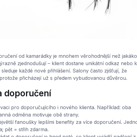
oporučení od kamarádky je mnohem věrohodnější než jakákol
ýrazně zjednodušují – klient dostane unikátní odkaz nebo 
leduje každé nové přihlášení. Salony často zjišťují, že
 protože přicházejí už s předem vybudovanou důvěrou.
a doporučení
vaci pro doporučujícího i nového klienta. Například: oba
ranná odměna motivuje obě strany.
jvětší fanoušky lepšími benefity za více doporučení. Jedn
; pět = střih zdarma.
dat o doporučení je hned poté, co klient vyjádří nadšení z