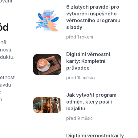
ování
6 zlatých pravidel pro
vytvoření úspěšného
věrnostního programu
ód
s body
před 1 rokem
vně
ostí.
Digitální věrnostní
duktu.
karty: Kompletní
průvodce
etnost
před 10 měsíci
ravdu
t
Jak vytvořit program
h
odměn, který posílí
loajalitu
před 9 měsíci
Digitální věrnostní karty