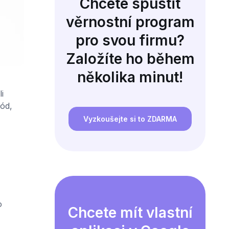
Chcete spustit
věrnostní program
pro svou firmu?
Založíte ho během
několika minut!
i
kód,
Vyzkoušejte si to ZDARMA
o
Chcete mít vlastní