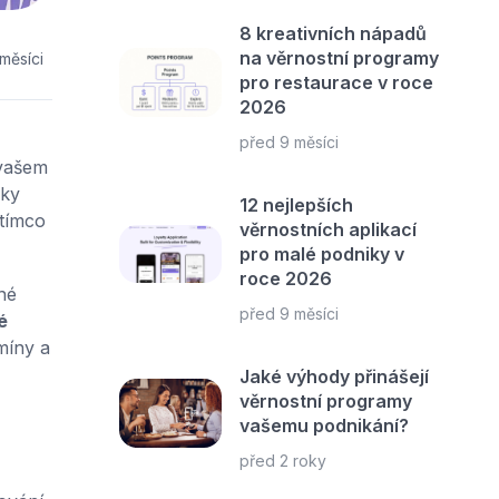
8 kreativních nápadů
na věrnostní programy
měsíci
pro restaurace v roce
2026
před 9 měsíci
 vašem
čky
12 nejlepších
atímco
věrnostních aplikací
pro malé podniky v
roce 2026
né
před 9 měsíci
é
míny a
Jaké výhody přinášejí
věrnostní programy
vašemu podnikání?
před 2 roky