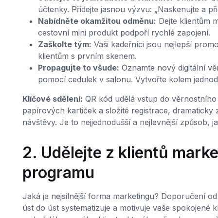
účtenky. Přidejte jasnou výzvu: „Naskenujte a př
Nabídněte okamžitou odměnu:
Dejte klientům m
cestovní mini produkt podpoří rychlé zapojení.
Zaškolte tým:
Vaši kadeřníci jsou nejlepší promot
klientům s prvním skenem.
Propagujte to všude:
Oznamte nový digitální věr
pomocí cedulek v salonu. Vytvořte kolem jedno
Klíčové sdělení:
QR kód udělá vstup do věrnostního 
papírových kartiček a složité registrace, dramaticky 
návštěvy. Je to nejjednodušší a nejlevnější způsob, j
2. Udělejte z klientů mar
programu
Jaká je nejsilnější forma marketingu? Doporučení o
úst do úst systematizuje a motivuje vaše spokojené k