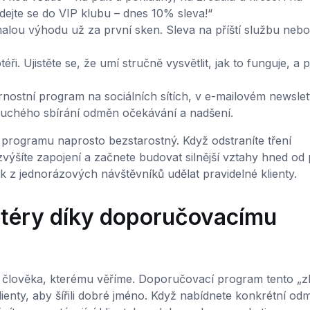
idejte se do VIP klubu – dnes 10% sleva!“
alou výhodu už za první sken. Sleva na příští službu nebo
éři. Ujistěte se, že umí stručně vysvětlit, jak to funguje, a
nostní program na sociálních sítích, v e-mailovém newslett
duchého sbírání odměn očekávání a nadšení.
programu naprosto bezstarostný. Když odstraníte tření
zvýšíte zapojení a začnete budovat silnější vztahy hned od 
ak z jednorázových návštěvníků udělat pravidelné klienty.
ketéry díky doporučovacímu
d člověka, kterému věříme. Doporučovací program tento „zl
lienty, aby šířili dobré jméno. Když nabídnete konkrétní o