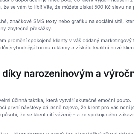
 že se vám to líbí! Víte, že můžete získat 500 Kč slevu na p
hé, značkové SMS texty nebo grafiku na sociální sítě, kte
hny zbytečné překážky.
m promění spokojené klienty v váš oddaný marketingový 
jdůvěryhodnější formu reklamy a získáte kvalitní nové klien
y díky narozeninovým a výroč
 velmi účinná taktika, která vytváří skutečné emoční pouto.
 první návštěvy dá jasně najevo, že klient pro vás není j
působí, že se klient cítí váženě – a ze spokojeného zákaz