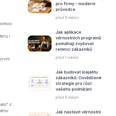
pro firmy – moderní
průvodce
před 9 měsíci
 pomoci
Jak aplikace
eru i
věrnostních programů
pomáhají zvyšovat
retenci zákazníků
před 1 rokem
první
Jak budovat loajalitu
zákazníků: Osvědčené
strategie pro růst
vašeho podnikání
před 9 měsíci
ato“ z
dměnu
Jak nastavit věrnostní