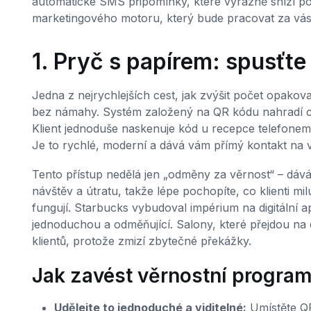
automatické SMS připomínky, které výrazně sníží poč
marketingového motoru, který bude pracovat za vás, a
1. Pryč s papírem: spusťt
Jedna z nejrychlejších cest, jak zvýšit počet opakova
bez námahy. Systém založený na QR kódu nahradí cha
Klient jednoduše naskenuje kód u recepce telefone
Je to rychlé, moderní a dává vám přímý kontakt na v
Tento přístup nedělá jen „odměny za věrnost“ – dává
návštěv a útratu, takže lépe pochopíte, co klienti mi
fungují. Starbucks vybudoval impérium na digitální apl
jednoduchou a odměňující. Salony, které přejdou na 
klientů, protože zmizí zbytečné překážky.
Jak zavést věrnostní program
Udělejte to jednoduché a viditelné:
Umístěte QR