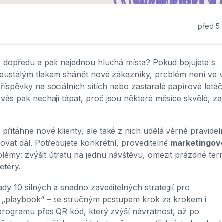
před 5 
y dopředu a pak najednou hluchá místa? Pokud bojujete s
neustálým tlakem shánět nové zákazníky, problém není ve
říspěvky na sociálních sítích nebo zastaralé papírové letá
vás pak nechají tápat, proč jsou některé měsíce skvělé, z
přitáhne nové klienty, ale také z nich udělá věrné pravidel
vat dál. Potřebujete konkrétní, proveditelné
marketingov
oblémy: zvýšit útratu na jednu návštěvu, omezit prázdné ter
etéry.
dy 10 silných a snadno zaveditelných strategií pro
ý „playbook“ – se stručným postupem krok za krokem i
programu přes QR kód, který zvýší návratnost, až po