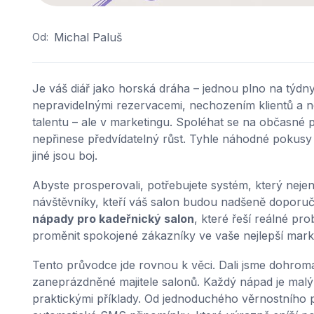
Michal Paluš
Od:
Je váš diář jako horská dráha – jednou plno na týdn
nepravidelnými rezervacemi, nechozením klientů a 
talentu – ale v marketingu. Spoléhat se na občasné p
nepřinese předvídatelný růst. Tyhle náhodné pokusy 
jiné jsou boj.
Abyste prosperovali, potřebujete systém, který nejen 
návštěvníky, kteří váš salon budou nadšeně doporučo
nápady pro kadeřnický salon
, které řeší reálné pr
proměnit spokojené zákazníky ve vaše nejlepší mark
Tento průvodce jde rovnou k věci. Dali jsme dohroma
zaneprázdněné majitele salonů. Každý nápad je mal
praktickými příklady. Od jednoduchého věrnostního 