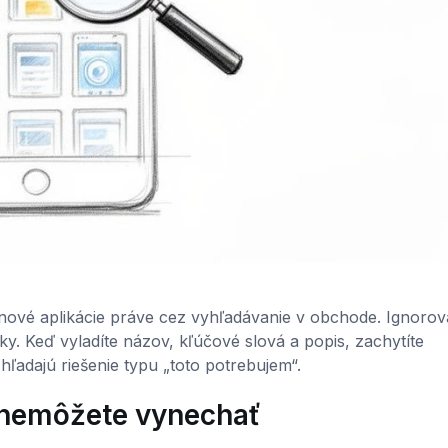
 nové aplikácie práve cez vyhľadávanie v obchode. Ignorov
y. Keď vyladíte názov, kľúčové slová a popis, zachytíte
ľadajú riešenie typu „toto potrebujem“.
ú nemôžete vynechať