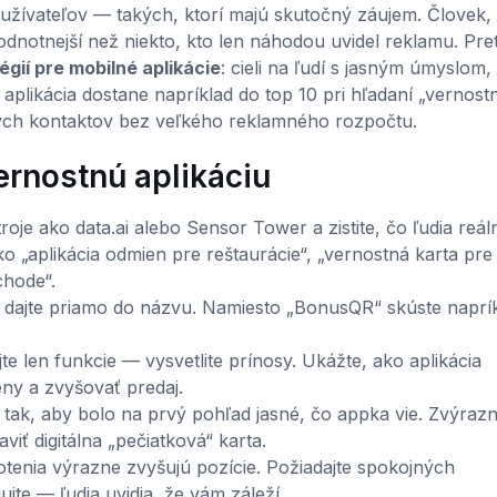
žívateľov — takých, ktorí majú skutočný záujem. Človek, 
dnotnejší než niekto, kto len náhodou uvidel reklamu. Pret
gií pre mobilné aplikácie
: cieli na ľudí s jasným úmyslom,
aplikácia dostane napríklad do top 10 pri hľadaní „vernost
ných kontaktov bez veľkého reklamného rozpočtu.
ernostnú aplikáciu
oje ako data.ai alebo Sensor Tower a zistite, čo ľudia reál
ko „aplikácia odmien pre reštaurácie“, „vernostná karta pre
chode“.
dajte priamo do názvu. Namiesto „BonusQR“ skúste naprí
e len funkcie — vysvetlite prínosy. Ukážte, ako aplikácia
ny a zvyšovať predaj.
 tak, aby bolo na prvý pohľad jasné, čo appka vie. Zvýrazn
iť digitálna „pečiatková“ karta.
tenia výrazne zvyšujú pozície. Požiadajte spokojných
jte — ľudia uvidia, že vám záleží.