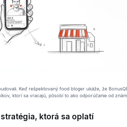
 vybudovali. Keď rešpektovaný food bloger ukáže, že BonusQ
níkov, ktorí sa vracajú, pôsobí to ako odporúčanie od zná
stratégia, ktorá sa oplatí