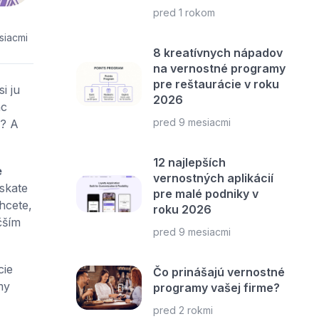
pred 1 rokom
siacmi
8 kreatívnych nápadov
na vernostné programy
pre reštaurácie v roku
i ju
2026
ac
pred 9 mesiacmi
i? A
12 najlepších
e
vernostných aplikácií
skate
pre malé podniky v
hcete,
roku 2026
čším
pred 9 mesiacmi
cie
Čo prinášajú vernostné
my
programy vašej firme?
pred 2 rokmi