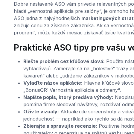
Dobre nastavené ASO vám privedie relevantných pou
hľadá „vernostná aplikácia pre salóny“, je omnoho ho
ASO jedna z najvýhodnejších
marketingových straté
znižuje cenu za získanie zákazníka. Ak sa vernostná 
program“, môže každý mesiac získavať tisíce kvalit
Praktické ASO tipy pre vašu v
Riešte problém cez kľúčové slová:
Použite nástr
vyhľadávajú. Zamerajte sa na „bolestivé“ frázy a
kaviareň“ alebo „udržanie zákazníkov v maloob
Vylaďte názov aplikácie:
Hlavné kľúčové slovo 
„BonusQR: Vernostná aplikácia a odmeny“.
Napíšte popis, ktorý predáva výhody:
Neopisujt
pomáha firme sledovať návštevy, rozdávať odme
Oživte vizuály:
Aktualizujte screenshoty a videá
jednoduchosť — napríklad ako rýchlo sa dá nastav
Zbierajte a spravujte recenzie:
Pozitívne hodno
používateľov o recenziu a na spätnú väzbu reagu