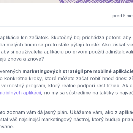
pred 5 me
aplikácie len začiatok. Skutočný boj prichádza potom: aby s
elia malých firiem sa preto stále pýtajú to isté: Ako získať vi
by si používatelia aplikáciu po prvom použití odinštaloval
cajú znova a znova?
 overených
marketingových stratégií pre mobilné aplikáci
o konkrétne kroky, ktoré môžete začať robiť hneď dnes: zí
 vernostný program, ktorý reálne podporí rast tržieb. Ak c
obilných aplikácií
, no my sa sústredíme na taktiky s najvä
ento zoznam vám dá jasný plán. Ukážeme vám, ako z apliká
stal váš najsilnejší marketingový nástroj, ktorý buduje pria
ovane.