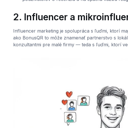
2. Influencer a mikroinflu
Influencer marketing je spolupráca s ľuďmi, ktorí maj
ako BonusQR to môže znamenať partnerstvo s lokáln
konzultantmi pre malé firmy — teda s ľuďmi, ktorí ve