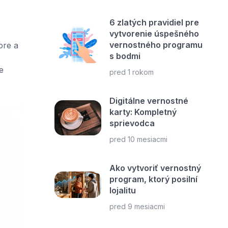
6 zlatých pravidiel pre
vytvorenie úspešného
vernostného programu
ore a
s bodmi
e
pred 1 rokom
Digitálne vernostné
karty: Kompletný
sprievodca
pred 10 mesiacmi
Ako vytvoriť vernostný
program, ktorý posilní
lojalitu
pred 9 mesiacmi