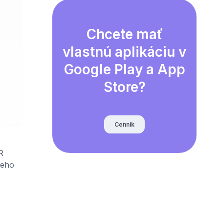
Chcete mať
vlastnú aplikáciu v
Google Play a App
Store?
Cenník
R
meho