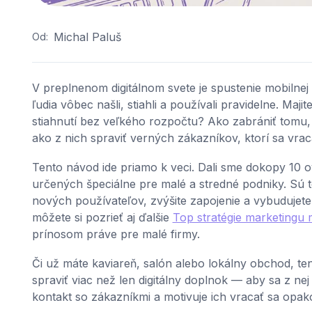
Michal Paluš
Od:
V preplnenom digitálnom svete je spustenie mobilnej 
ľudia vôbec našli, stiahli a používali pravidelne. Majit
stiahnutí bez veľkého rozpočtu? Ako zabrániť tomu, a
ako z nich spraviť verných zákazníkov, ktorí sa vra
Tento návod ide priamo k veci. Dali sme dokopy 10
určených špeciálne pre malé a stredné podniky. Sú t
nových používateľov, zvýšite zapojenie a vybudujete
môžete si pozrieť aj ďalšie
Top stratégie marketingu m
prínosom práve pre malé firmy.
Či už máte kaviareň, salón alebo lokálny obchod, t
spraviť viac než len digitálny doplnok — aby sa z nej 
kontakt so zákazníkmi a motivuje ich vracať sa opak