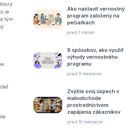
ktorý
Ako nastaviť vernostný
o je
program založený na
 a tým
pečiatkach
ný
pred 1 rokom
8 spôsobov, ako využiť
výhody vernostného
programu
ne
pred 9 mesiacmi
klad
Zvýšte svoj úspech v
maloobchode
prostredníctvom
zapájania zákazníkov
ite
pred 10 mesiacmi