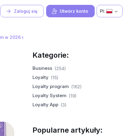
Pl:
Zaloguj się
Utwórz konto
rm w 2026 r.
Kategorie:
Business
(254)
Loyalty
(15)
Loyalty program
(162)
Loyalty System
(19)
Loyalty App
(3)
Popularne artykuły: