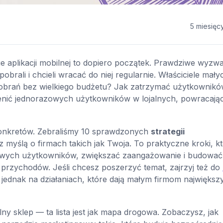
5 miesięc
aplikacji mobilnej to dopiero początek. Prawdziwe wyzwa
pobrali i chcieli wracać do niej regularnie. Właściciele mały
pobrań bez wielkiego budżetu? Jak zatrzymać użytkownikó
mienić jednorazowych użytkowników w lojalnych, powracają
konkretów. Zebraliśmy 10 sprawdzonych
strategii
myślą o firmach takich jak Twoja. To praktyczne kroki, k
owych użytkowników, zwiększać zaangażowanie i budować
 przychodów. Jeśli chcesz poszerzyć temat, zajrzyj też do
ednak na działaniach, które dają małym firmom największ
ny sklep — ta lista jest jak mapa drogowa. Zobaczysz, jak