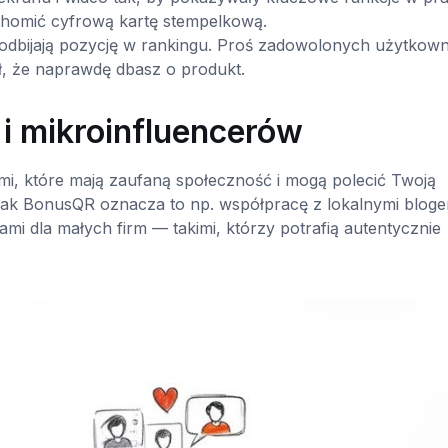
chomić cyfrową kartę stempelkową.
bijają pozycję w rankingu. Proś zadowolonych użytkow
ł, że naprawdę dbasz o produkt.
 i mikroinfluencerów
mi, które mają zaufaną społeczność i mogą polecić Twoją
ej jak BonusQR oznacza to np. współpracę z lokalnymi bloge
mi dla małych firm — takimi, którzy potrafią autentycznie