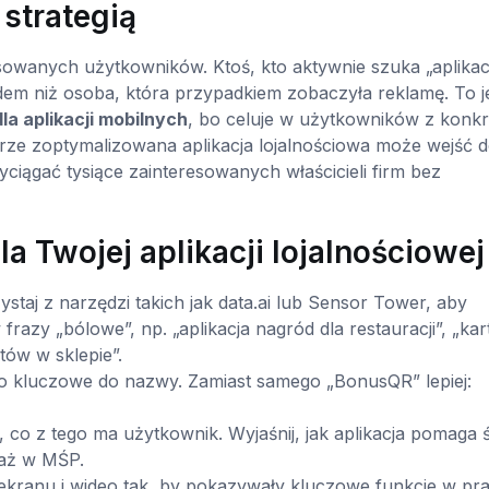
strategią
owanych użytkowników. Ktoś, kto aktywnie szuka „aplikacj
eadem niż osoba, która przypadkiem zobaczyła reklamę. To j
la aplikacji mobilnych
, bo celuje w użytkowników z konk
brze zoptymalizowana aplikacja lojalnościowa może wejść d
yciągać tysiące zainteresowanych właścicieli firm bez
 Twojej aplikacji lojalnościowej
staj z narzędzi takich jak data.ai lub Sensor Tower, aby
razy „bólowe”, np. „aplikacja nagród dla restauracji”, „kar
tów w sklepie”.
 kluczowe do nazwy. Zamiast samego „BonusQR” lepiej:
co z tego ma użytkownik. Wyjaśnij, jak aplikacja pomaga ś
daż w MŚP.
 ekranu i wideo tak, by pokazywały kluczowe funkcje w pra