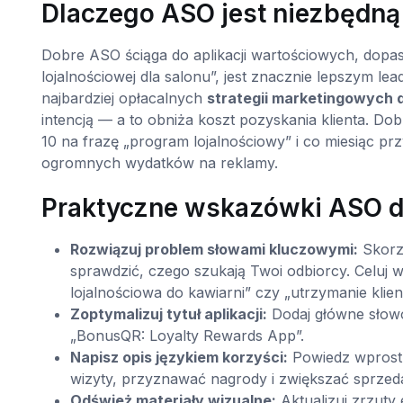
Dlaczego ASO jest niezbędną 
Dobre ASO ściąga do aplikacji wartościowych, dopas
lojalnościowej dla salonu”, jest znacznie lepszym l
najbardziej opłacalnych
strategii marketingowych d
intencją — a to obniża koszt pozyskania klienta. Do
10 na frazę „program lojalnościowy” i co miesiąc prz
ogromnych wydatków na reklamy.
Praktyczne wskazówki ASO dla
Rozwiązuj problem słowami kluczowymi:
Skorzy
sprawdzić, czego szukają Twoi odbiorcy. Celuj w f
lojalnościowa do kawiarni” czy „utrzymanie klien
Zoptymalizuj tytuł aplikacji:
Dodaj główne słowo
„BonusQR: Loyalty Rewards App”.
Napisz opis językiem korzyści:
Powiedz wprost, 
wizyty, przyznawać nagrody i zwiększać sprze
Odśwież materiały wizualne:
Aktualizuj zrzuty