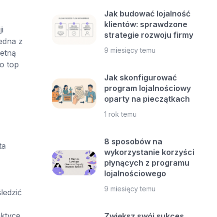
Jak budować lojalność
klientów: sprawdzone
i
strategie rozwoju firmy
edna z
9 miesięcy temu
retną
o top
Jak skonfigurować
program lojalnościowy
oparty na pieczątkach
1 rok temu
8 sposobów na
ta
wykorzystanie korzyści
płynących z programu
lojalnościowego
9 miesięcy temu
ledzić
ktyce.
Zwiększ swój sukces