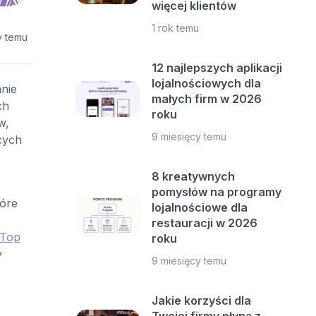
więcej klientów
1 rok temu
y temu
12 najlepszych aplikacji
lojalnościowych dla
nie
małych firm w 2026
ch
roku
w,
9 miesięcy temu
cych
8 kreatywnych
pomysłów na programy
tóre
lojalnościowe dla
restauracji w 2026
Top
roku
y
9 miesięcy temu
Jakie korzyści dla