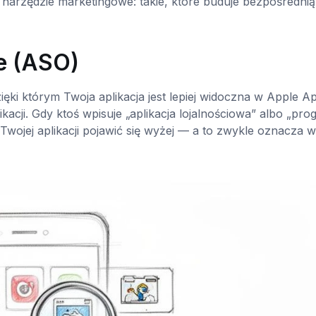
 narzędzie marketingowe: takie, które buduje bezpośrednią
e (ASO)
ięki którym Twoja aplikacja jest lepiej widoczna w Apple A
likacji. Gdy ktoś wpisuje „aplikacja lojalnościowa” albo „pr
ojej aplikacji pojawić się wyżej — a to zwykle oznacza w