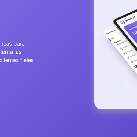
ensas para
menta las
lientes fieles