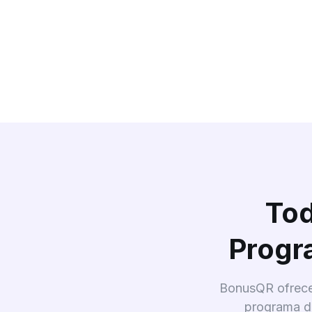
Tod
Progr
BonusQR ofrece 
programa de