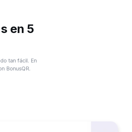
s en 5
o tan fácil. En
 con BonusQR.