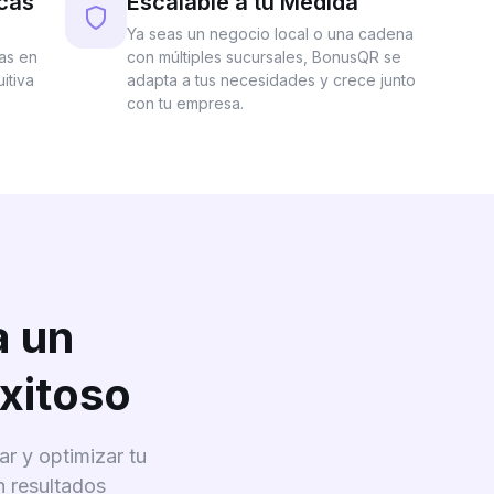
cas
Escalable a tu Medida
Ya seas un negocio local o una cadena
as en
con múltiples sucursales, BonusQR se
itiva
adapta a tus necesidades y crece junto
con tu empresa.
a un
xitoso
r y optimizar tu
n resultados