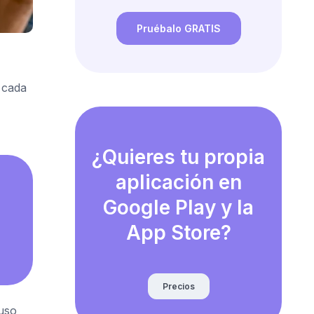
Pruébalo GRATIS
 cada
¿Quieres tu propia
aplicación en
Google Play y la
App Store?
Precios
luso