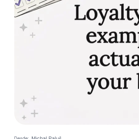
Michal Paluš
Desde: