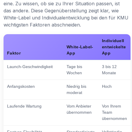
eine. Zu wissen, ob sie zu Ihrer Situation passen, ist
das andere. Diese Gegenüberstellung zeigt klar, wie
White-Label und Individualentwicklung bei den für KMU
wichtigsten Faktoren abschneiden.
Individuell
White-Label-
entwickelte
Faktor
App
App
Launch-Geschwindigkeit
Tage bis
3 bis 12
Wochen
Monate
Anfangskosten
Niedrig bis
Hoch
moderat
Laufende Wartung
Vom Anbieter
Von Ihrem
übernommen
Team
übernommen
Feature-Flexibilität
Standardisierte
Vollständig