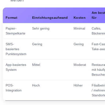
werden
Am bes
Format
Einrichtungsaufwand
Kosten
für
Papier-
Sehr gering
Minimal
Cafés,
Stempelkarte
Bäckerei
SMS-
Gering
Gering
Fast-Cas
basiertes
Take-aw
Punktesystem
App-basiertes
Mittel
Moderat
Restaura
System
mit häuf
Besuche
POS-
Hoch
Höher
Filialbet
Integration
/ mehrer
Standort