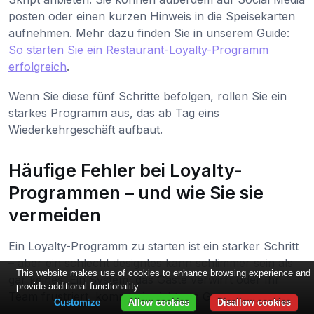
posten oder einen kurzen Hinweis in die Speisekarten
aufnehmen. Mehr dazu finden Sie in unserem Guide:
So starten Sie ein Restaurant-Loyalty-Programm
erfolgreich
.
Wenn Sie diese fünf Schritte befolgen, rollen Sie ein
starkes Programm aus, das ab Tag eins
Wiederkehrgeschäft aufbaut.
Häufige Fehler bei Loyalty-
Programmen – und wie Sie sie
vermeiden
Ein Loyalty-Programm zu starten ist ein starker Schritt
– aber ein schlecht designtes kann schlimmer sein als
This website makes use of cookies to enhance browsing experience and
gar keines. Ein System, das Gäste verwirrt oder Ihr
provide additional functionality.
Team frustriert, kommt nie richtig in Gang.
Customize
Allow cookies
Disallow cookies