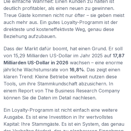
Die einfache Wahrheit: Einen Kunden zu halten ist
deutlich profitabler, als einen neuen zu gewinnen.
Treue Gäste kommen nicht nur öfter – sie geben meist
auch mehr aus. Ein gutes Loyalty-Programm ist der
direkteste und kosteneffektivste Weg, genau diese
Beziehung aufzubauen.
Dass der Markt dafür boomt, hat einen Grund. Er soll
von 15,29 Milliarden US-Dollar im Jahr 2025 auf
17,87
Milliarden US-Dollar in 2026
wachsen – eine enorme
jährliche Wachstumsrate von
16,8%
. Das zeigt einen
klaren Trend: Kleine Betriebe weltweit nutzen diese
Tools, um ihre Stammkundschaft abzusichern. In
einem Report von The Business Research Company
können Sie die Daten im Detail nachlesen.
Ein Loyalty-Programm ist nicht einfach eine weitere
Ausgabe. Es ist eine Investition in Ihr wertvollstes
Kapital: Ihre Stammgäste. Es ist ein System, das genau
das Verhalten fördert, das zu planbareren Einnahmen