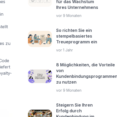
für das Wachstum
nes
Ihres Unternehmens
in
vor 9 Monaten
ellt
So richten Sie ein
stempelbasiertes
Treueprogramm ein
es zu
vor 1 Jahr
-Code
8 Möglichkeiten, die Vorteile
iefert
von
oyalty-
Kundenbindungsprogramme
zu nutzen
vor 9 Monaten
Steigern Sie Ihren
Erfolg durch
Kundenbindung im