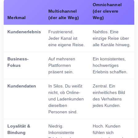
Omnichannel
Multichannel
(der clevere
Merkmal
(der alte Weg)
Weg)
Kundenerlebnis
Frustrierend.
Nahtlos. Eine
Jeder Kanal ist
einzige Reise über
eine eigene Reise.
alle Kanäle hinweg.
Business-
Auf mehreren
Ein konsistentes,
Fokus
Plattformen
hochwertiges
präsent sein.
Erlebnis schaffen.
Kundendaten
In Silos. Du weißt
Zentral. Ein
nicht, ob Online-
einheitliches Bild
und Ladenkunden
des Verhaltens
dieselben
jedes Kunden.
Personen sind.
Loyalität &
Niedrig.
Hoch. Kunden
Bindung
Inkonsistente
fühlen sich