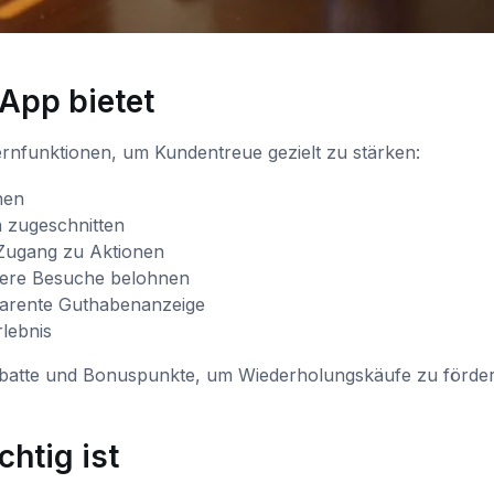
 App bietet
nfunktionen, um Kundentreue gezielt zu stärken:
nen
n zugeschnitten
 Zugang zu Aktionen
gere Besuche belohnen
sparente Guthabenanzeige
lebnis
batte und Bonuspunkte, um Wiederholungskäufe zu förde
htig ist