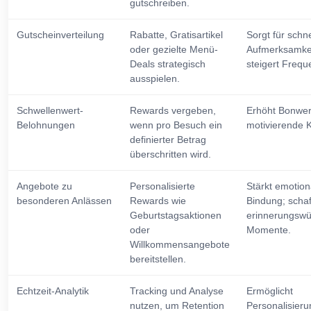
gutschreiben.
Gutscheinverteilung
Rabatte, Gratisartikel
Sorgt für schne
oder gezielte Menü-
Aufmerksamkei
Deals strategisch
steigert Frequ
ausspielen.
Schwellenwert-
Rewards vergeben,
Erhöht Bonwert
Belohnungen
wenn pro Besuch ein
motivierende K
definierter Betrag
überschritten wird.
Angebote zu
Personalisierte
Stärkt emotion
besonderen Anlässen
Rewards wie
Bindung; schaf
Geburtstagsaktionen
erinnerungswü
oder
Momente.
Willkommensangebote
bereitstellen.
Echtzeit-Analytik
Tracking und Analyse
Ermöglicht
nutzen, um Retention
Personalisieru