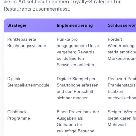
die im Artikel beschriebenen Loyalty-Strategien für
Restaurants zusammenfasst.
Strategie
Implementierung
Schlüsselvor
Punktebasierte
Punkte pro
Fördert
Belohnungssysteme
ausgegebenem Dollar
Wiederholung
vergeben; Rewards
stärkt emotion
bei definierten
Markenbindun
Schwellen anbieten.
Digitale
Digitale Stempel per
Reduziert Papi
Stempelkartenmodule
Smartphone erfassen
Prämienstatus i
und den Fortschritt
Echtzeit
sichtbar machen.
nachvollziehba
Cashback-
Einen Prozentsatz der
Steigert Wiede
Programme
Ausgaben als
bietet klaren f
Guthaben für
Mehrwert.
zukünftige Besuche