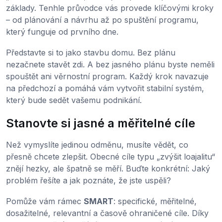
základy. Tenhle průvodce vás provede klíčovými kroky
– od plánování a návrhu až po spuštění programu,
který funguje od prvního dne.
Představte si to jako stavbu domu. Bez plánu
nezačnete stavět zdi. A bez jasného plánu byste neměli
spouštět ani věrnostní program. Každý krok navazuje
na předchozí a pomáhá vám vytvořit stabilní systém,
který bude sedět vašemu podnikání.
Stanovte si jasné a měřitelné cíle
Než vymyslíte jedinou odměnu, musíte vědět, co
přesně chcete zlepšit. Obecné cíle typu „zvýšit loajalitu“
znějí hezky, ale špatně se měří. Buďte konkrétní: Jaký
problém řešíte a jak poznáte, že jste uspěli?
Pomůže vám rámec
SMART
: specifické, měřitelné,
dosažitelné, relevantní a časově ohraničené cíle. Díky