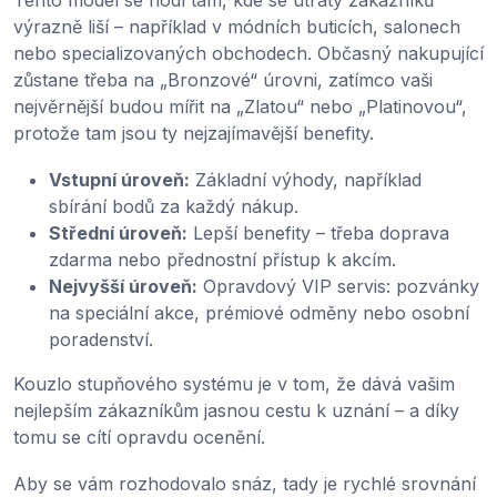
Tento model se hodí tam, kde se útraty zákazníků
výrazně liší – například v módních buticích, salonech
nebo specializovaných obchodech. Občasný nakupující
zůstane třeba na „Bronzové“ úrovni, zatímco vaši
nejvěrnější budou mířit na „Zlatou“ nebo „Platinovou“,
protože tam jsou ty nejzajímavější benefity.
Vstupní úroveň:
Základní výhody, například
sbírání bodů za každý nákup.
Střední úroveň:
Lepší benefity – třeba doprava
zdarma nebo přednostní přístup k akcím.
Nejvyšší úroveň:
Opravdový VIP servis: pozvánky
na speciální akce, prémiové odměny nebo osobní
poradenství.
Kouzlo stupňového systému je v tom, že dává vašim
nejlepším zákazníkům jasnou cestu k uznání – a díky
tomu se cítí opravdu ocenění.
Aby se vám rozhodovalo snáz, tady je rychlé srovnání