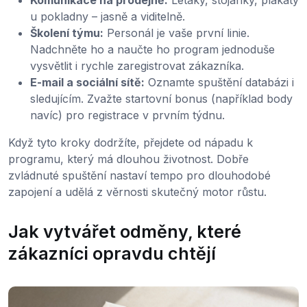
Komunikace na prodejně:
Letáky, stojánky, plakáty
u pokladny – jasně a viditelně.
Školení týmu:
Personál je vaše první linie.
Nadchněte ho a naučte ho program jednoduše
vysvětlit i rychle zaregistrovat zákazníka.
E-mail a sociální sítě:
Oznamte spuštění databázi i
sledujícím. Zvažte startovní bonus (například body
navíc) pro registrace v prvním týdnu.
Když tyto kroky dodržíte, přejdete od nápadu k
programu, který má dlouhou životnost. Dobře
zvládnuté spuštění nastaví tempo pro dlouhodobé
zapojení a udělá z věrnosti skutečný motor růstu.
Jak vytvářet odměny, které
zákazníci opravdu chtějí