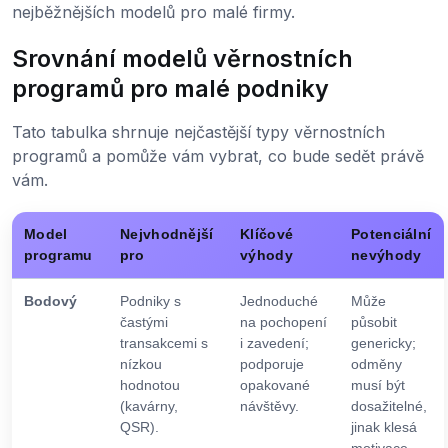
nejběžnějších modelů pro malé firmy.
Srovnání modelů věrnostních
programů pro malé podniky
Tato tabulka shrnuje nejčastější typy věrnostních
programů a pomůže vám vybrat, co bude sedět právě
vám.
Model
Nejvhodnější
Klíčové
Potenciální
programu
pro
výhody
nevýhody
Bodový
Podniky s
Jednoduché
Může
častými
na pochopení
působit
transakcemi s
i zavedení;
genericky;
nízkou
podporuje
odměny
hodnotou
opakované
musí být
(kavárny,
návštěvy.
dosažitelné,
QSR).
jinak klesá