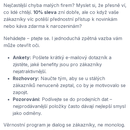
Nejčastější chyba malých firem? Myslet si, že přesně ví,
co lidé chtějí.
10% sleva
zní dobře, ale co když vaše
zákazníky víc potěší přednostní přístup k novinkám
nebo káva zdarma k narozeninám?
Nehádejte – ptejte se. I jednoduchá zpětná vazba vám
může otevřít oči.
Ankety:
Pošlete krátký e-mailový dotazník a
zjistěte, jaké benefity jsou pro zákazníky
nejatraktivnější.
Rozhovory:
Naučte tým, aby se u stálých
zákazníků nenuceně zeptal, co by je motivovalo se
zapojit.
Pozorování:
Podívejte se do prodejních dat –
nejprodávanější položky často dávají nejlepší smysl
jako odměny.
Věrnostní program je dialog se zákazníky, ne monolog.