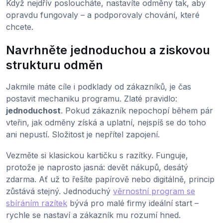
Když nejdřív posloucháte, nastavíte odměny tak, aby
opravdu fungovaly – a podporovaly chování, které
chcete.
Navrhněte jednoduchou a ziskovou
strukturu odměn
Jakmile máte cíle i podklady od zákazníků, je čas
postavit mechaniku programu. Zlaté pravidlo:
jednoduchost
. Pokud zákazník nepochopí během pár
vteřin, jak odměny získá a uplatní, nejspíš se do toho
ani nepustí. Složitost je nepřítel zapojení.
Vezměte si klasickou kartičku s razítky. Funguje,
protože je naprosto jasná: devět nákupů, desátý
zdarma. Ať už to řešíte papírově nebo digitálně, princip
zůstává stejný. Jednoduchý
věrnostní program se
sbíráním razítek
bývá pro malé firmy ideální start –
rychle se nastaví a zákazník mu rozumí hned.