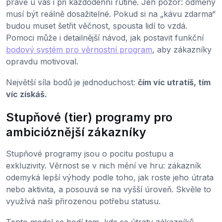
právě u vás i při každodenní rutině. Jen pozor: odměny
musí být reálně dosažitelné. Pokud si na „kávu zdarma“
budou muset šetřit věčnost, spousta lidí to vzdá.
Pomoci může i detailnější návod, jak postavit funkční
bodový systém pro věrnostní program
, aby zákazníky
opravdu motivoval.
Největší síla bodů je jednoduchost:
čím víc utratíš, tím
víc získáš.
Stupňové (tier) programy pro
ambicióznější zákazníky
Stupňové programy jsou o pocitu postupu a
exkluzivity. Věrnost se v nich mění ve hru: zákazník
odemyká lepší výhody podle toho, jak roste jeho útrata
nebo aktivita, a posouvá se na vyšší úroveň. Skvěle to
využívá naši přirozenou potřebu statusu.