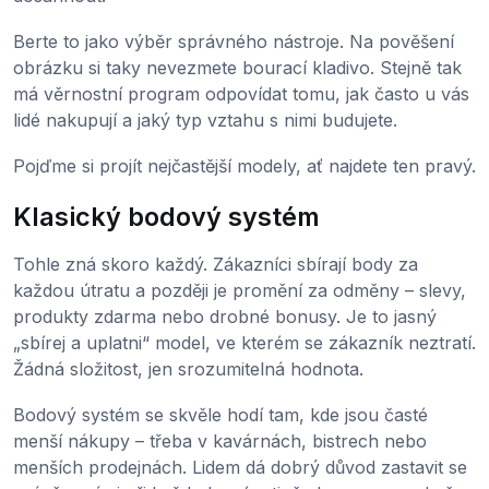
Berte to jako výběr správného nástroje. Na pověšení
obrázku si taky nevezmete bourací kladivo. Stejně tak
má věrnostní program odpovídat tomu, jak často u vás
lidé nakupují a jaký typ vztahu s nimi budujete.
Pojďme si projít nejčastější modely, ať najdete ten pravý.
Klasický bodový systém
Tohle zná skoro každý. Zákazníci sbírají body za
každou útratu a později je promění za odměny – slevy,
produkty zdarma nebo drobné bonusy. Je to jasný
„sbírej a uplatni“ model, ve kterém se zákazník neztratí.
Žádná složitost, jen srozumitelná hodnota.
Bodový systém se skvěle hodí tam, kde jsou časté
menší nákupy – třeba v kavárnách, bistrech nebo
menších prodejnách. Lidem dá dobrý důvod zastavit se