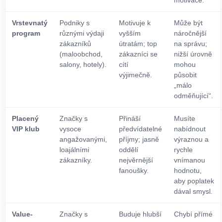
motivace.
Vrstevnatý
Podniky s
Motivuje k
Může být
program
různými výdaji
vyšším
náročnější
zákazníků
útratám; top
na správu;
(maloobchod,
zákazníci se
nižší úrovně
salony, hotely).
cítí
mohou
výjimečně.
působit
„málo
odměňující“.
Placený
Značky s
Přináší
Musíte
VIP klub
vysoce
předvídatelné
nabídnout
angažovanými,
příjmy; jasně
výraznou a
loajálními
oddělí
rychle
zákazníky.
nejvěrnější
vnímanou
fanoušky.
hodnotu,
aby poplatek
dával smysl.
Value-
Značky s
Buduje hlubší
Chybí přímé