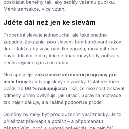
poskládat benefity tak, aby seděly vašemu publiku.
Méně transakce, více vztah.
Jděte dál než jen ke slevám
Procentní sleva je jednoduchá, ale také snadno
zapadne. Zákazníci jsou slevami bombardovaní každý
den – takže aby vaše nabídka zaujala, musí mít něco
navíc. Ideální je mix, kde se finanční výhody potkají s
něčím výjimečným a osobním.
Nejúspěšnější
zákaznické věrnostní programy pro
malé firmy
kombinují slevy se zážitky. Ostatně studie
uvádí, že
66 % nakupujících
říká, že možnost získávat
odměny přímo ovlivňuje, jak utrácí. Správná motivace
tak nejen děkuje, ale reálně podporuje prodej.
Odměny by měly být prodloužením vaší značky. Je to
příležitost překvapit a potěšit – a připomenout
zákazníkům, proč si vybrali právě vás, ne nejnižší