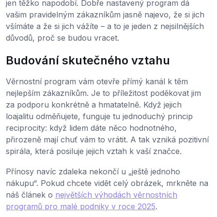
jen těžko napodobí. Dobře nastavený program dá
vašim pravidelným zákazníkům jasně najevo, že si jich
všímáte a že si jich vážíte – a to je jeden z nejsilnějších
důvodů, proč se budou vracet.
Budování skutečného vztahu
Věrnostní program vám otevře přímý kanál k těm
nejlepším zákazníkům. Je to příležitost poděkovat jim
za podporu konkrétně a hmatatelně. Když jejich
loajalitu odměňujete, funguje tu jednoduchý princip
reciprocity: když lidem dáte něco hodnotného,
přirozeně mají chuť vám to vrátit. A tak vzniká pozitivní
spirála, která posiluje jejich vztah k vaší značce.
Přínosy navíc zdaleka nekončí u „ještě jednoho
nákupu“. Pokud chcete vidět celý obrázek, mrkněte na
náš článek o
největších výhodách věrnostních
programů pro malé podniky v roce 2025
.