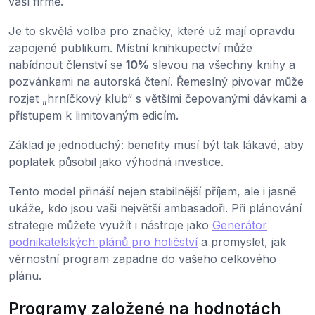
vaší firmě.
Je to skvělá volba pro značky, které už mají opravdu
zapojené publikum. Místní knihkupectví může
nabídnout členství se
10%
slevou na všechny knihy a
pozvánkami na autorská čtení. Řemeslný pivovar může
rozjet „hrníčkový klub“ s většími čepovanými dávkami a
přístupem k limitovaným edicím.
Základ je jednoduchý: benefity musí být tak lákavé, aby
poplatek působil jako výhodná investice.
Tento model přináší nejen stabilnější příjem, ale i jasně
ukáže, kdo jsou vaši největší ambasadoři. Při plánování
strategie můžete využít i nástroje jako
Generátor
podnikatelských plánů pro holičství
a promyslet, jak
věrnostní program zapadne do vašeho celkového
plánu.
Programy založené na hodnotách