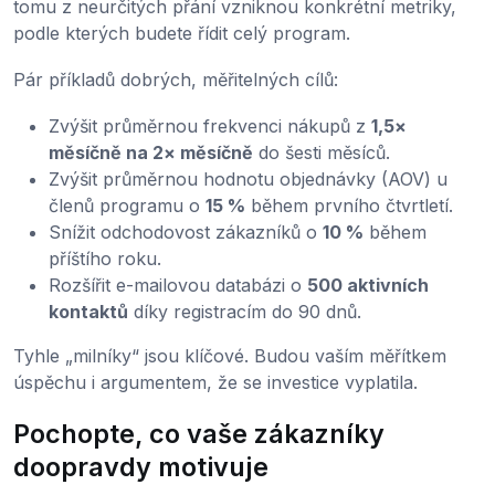
tomu z neurčitých přání vzniknou konkrétní metriky,
podle kterých budete řídit celý program.
Pár příkladů dobrých, měřitelných cílů:
Zvýšit průměrnou frekvenci nákupů z
1,5×
měsíčně na 2× měsíčně
do šesti měsíců.
Zvýšit průměrnou hodnotu objednávky (AOV) u
členů programu o
15 %
během prvního čtvrtletí.
Snížit odchodovost zákazníků o
10 %
během
příštího roku.
Rozšířit e-mailovou databázi o
500 aktivních
kontaktů
díky registracím do 90 dnů.
Tyhle „milníky“ jsou klíčové. Budou vaším měřítkem
úspěchu i argumentem, že se investice vyplatila.
Pochopte, co vaše zákazníky
doopravdy motivuje