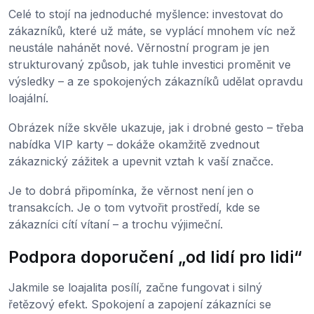
Celé to stojí na jednoduché myšlence: investovat do
zákazníků, které už máte, se vyplácí mnohem víc než
neustále nahánět nové. Věrnostní program je jen
strukturovaný způsob, jak tuhle investici proměnit ve
výsledky – a ze spokojených zákazníků udělat opravdu
loajální.
Obrázek níže skvěle ukazuje, jak i drobné gesto – třeba
nabídka VIP karty – dokáže okamžitě zvednout
zákaznický zážitek a upevnit vztah k vaší značce.
Je to dobrá připomínka, že věrnost není jen o
transakcích. Je o tom vytvořit prostředí, kde se
zákazníci cítí vítaní – a trochu výjimeční.
Podpora doporučení „od lidí pro lidi“
Jakmile se loajalita posílí, začne fungovat i silný
řetězový efekt. Spokojení a zapojení zákazníci se