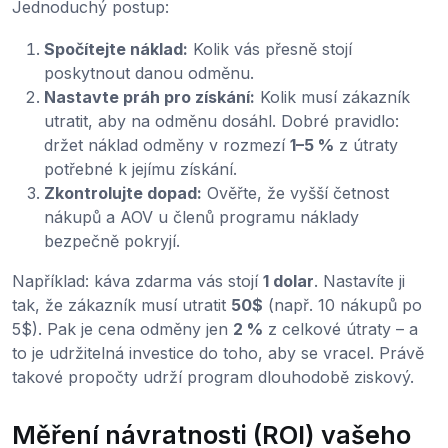
Jednoduchý postup:
Spočítejte náklad:
Kolik vás přesně stojí
poskytnout danou odměnu.
Nastavte práh pro získání:
Kolik musí zákazník
utratit, aby na odměnu dosáhl. Dobré pravidlo:
držet náklad odměny v rozmezí
1–5 %
z útraty
potřebné k jejímu získání.
Zkontrolujte dopad:
Ověřte, že vyšší četnost
nákupů a AOV u členů programu náklady
bezpečně pokryjí.
Například: káva zdarma vás stojí
1 dolar
. Nastavíte ji
tak, že zákazník musí utratit
50$
(např. 10 nákupů po
5$). Pak je cena odměny jen
2 %
z celkové útraty – a
to je udržitelná investice do toho, aby se vracel. Právě
takové propočty udrží program dlouhodobě ziskový.
Měření návratnosti (ROI) vašeho