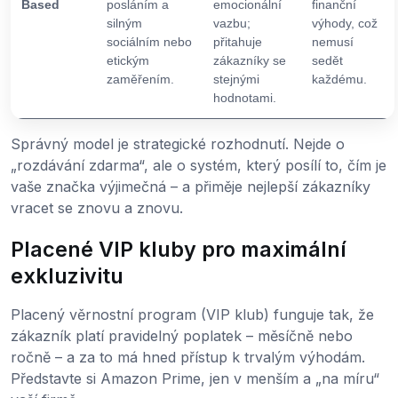
Based
posláním a
emocionální
finanční
silným
vazbu;
výhody, což
sociálním nebo
přitahuje
nemusí
etickým
zákazníky se
sedět
zaměřením.
stejnými
každému.
hodnotami.
Správný model je strategické rozhodnutí. Nejde o
„rozdávání zdarma“, ale o systém, který posílí to, čím je
vaše značka výjimečná – a přiměje nejlepší zákazníky
vracet se znovu a znovu.
Placené VIP kluby pro maximální
exkluzivitu
Placený věrnostní program (VIP klub) funguje tak, že
zákazník platí pravidelný poplatek – měsíčně nebo
ročně – a za to má hned přístup k trvalým výhodám.
Představte si Amazon Prime, jen v menším a „na míru“