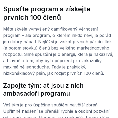
Spusťte program a získejte
prvních 100 členů
Máte skvěle vymyšlený gamifikovaný věrnostní
program – ale program, o kterém nikdo neví, je pořád
jen dobrý nápad. Nejtěžší je získat prvních pár desítek
(a potom stovku) členů bez velkého marketingového
rozpočtu. Silné spuštění je o energii, která je nakažlivá,
a hlavně o tom, aby bylo připojení pro zákazníky
maximálně jednoduché. Tady je praktický,
nízkonákladový plán, jak rozjet prvních 100 členů.
Zapojte tým: ať jsou z nich
ambasadoři programu
Váš tým je pro úspěšné spuštění největší zbraň.
Upřímné nadšení se přenáší rychle a osobní pozvání
od zaměstnance, kterému zákazník věří, funguje lépe