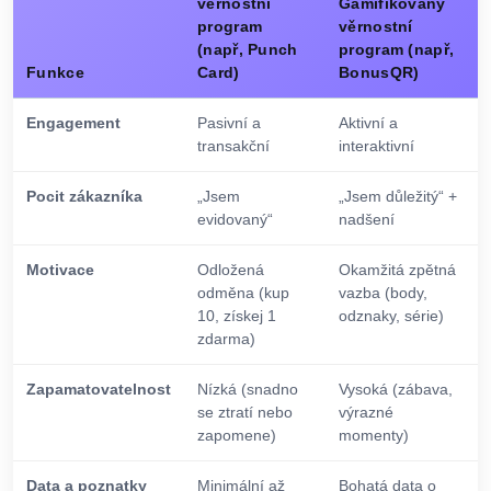
věrnostní
Gamifikovaný
program
věrnostní
(např, Punch
program (např,
Funkce
Card)
BonusQR)
Engagement
Pasivní a
Aktivní a
transakční
interaktivní
Pocit zákazníka
„Jsem
„Jsem důležitý“ +
evidovaný“
nadšení
Motivace
Odložená
Okamžitá zpětná
odměna (kup
vazba (body,
10, získej 1
odznaky, série)
zdarma)
Zapamatovatelnost
Nízká (snadno
Vysoká (zábava,
se ztratí nebo
výrazné
zapomene)
momenty)
Data a poznatky
Minimální až
Bohatá data o