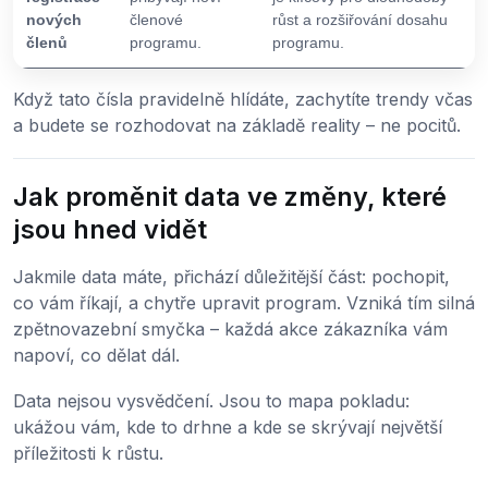
nových
členové
růst a rozšiřování dosahu
členů
programu.
programu.
Když tato čísla pravidelně hlídáte, zachytíte trendy včas
a budete se rozhodovat na základě reality – ne pocitů.
Jak proměnit data ve změny, které
jsou hned vidět
Jakmile data máte, přichází důležitější část: pochopit,
co vám říkají, a chytře upravit program. Vzniká tím silná
zpětnovazební smyčka – každá akce zákazníka vám
napoví, co dělat dál.
Data nejsou vysvědčení. Jsou to mapa pokladu:
ukážou vám, kde to drhne a kde se skrývají největší
příležitosti k růstu.