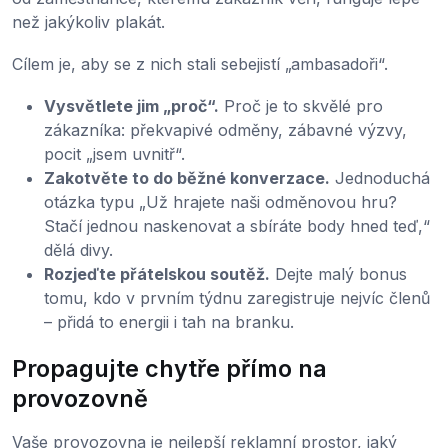
než jakýkoliv plakát.
Cílem je, aby se z nich stali sebejistí „ambasadoři“.
Vysvětlete jim „proč“.
Proč je to skvělé pro
zákazníka: překvapivé odměny, zábavné výzvy,
pocit „jsem uvnitř“.
Zakotvěte to do běžné konverzace.
Jednoduchá
otázka typu „Už hrajete naši odměnovou hru?
Stačí jednou naskenovat a sbíráte body hned teď,“
dělá divy.
Rozjeďte přátelskou soutěž.
Dejte malý bonus
tomu, kdo v prvním týdnu zaregistruje nejvíc členů
– přidá to energii i tah na branku.
Propagujte chytře přímo na
provozovně
Vaše provozovna je nejlepší reklamní prostor, jaký