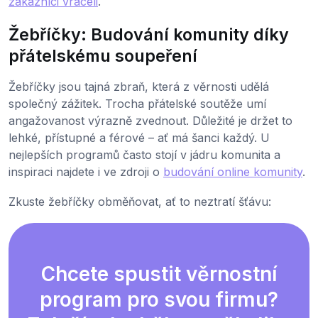
zákazníci vraceli
.
Žebříčky: Budování komunity díky
přátelskému soupeření
Žebříčky jsou tajná zbraň, která z věrnosti udělá
společný zážitek. Trocha přátelské soutěže umí
angažovanost výrazně zvednout. Důležité je držet to
lehké, přístupné a férové – ať má šanci každý. U
nejlepších programů často stojí v jádru komunita a
inspiraci najdete i ve zdroji o
budování online komunity
.
Zkuste žebříčky obměňovat, ať to neztratí šťávu:
Chcete spustit věrnostní
program pro svou firmu?