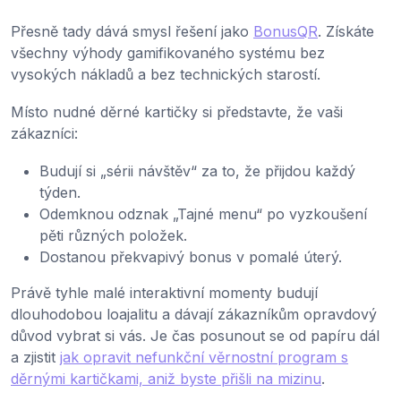
Přesně tady dává smysl řešení jako
BonusQR
. Získáte
všechny výhody gamifikovaného systému bez
vysokých nákladů a bez technických starostí.
Místo nudné děrné kartičky si představte, že vaši
zákazníci:
Budují si „sérii návštěv“ za to, že přijdou každý
týden.
Odemknou odznak „Tajné menu“ po vyzkoušení
pěti různých položek.
Dostanou překvapivý bonus v pomalé úterý.
Právě tyhle malé interaktivní momenty budují
dlouhodobou loajalitu a dávají zákazníkům opravdový
důvod vybrat si vás. Je čas posunout se od papíru dál
a zjistit
jak opravit nefunkční věrnostní program s
děrnými kartičkami, aniž byste přišli na mizinu
.