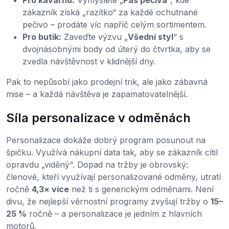
Pro kavárnu:
Vymyslete „
Pas pečiva
“, kde
zákazník získá „razítko“ za každé ochutnané
pečivo – prodáte víc napříč celým sortimentem.
Pro butik:
Zaveďte výzvu „
Všední styl
“ s
dvojnásobnými body od úterý do čtvrtka, aby se
zvedla návštěvnost v klidnější dny.
Pak to nepůsobí jako prodejní trik, ale jako zábavná
mise – a každá návštěva je zapamatovatelnější.
Síla personalizace v odměnách
Personalizace dokáže dobrý program posunout na
špičku. Využívá nákupní data tak, aby se zákazník cítil
opravdu „viděný“. Dopad na tržby je obrovský:
členové, kteří využívají personalizované odměny, utratí
ročně
4,3× více
než ti s generickými odměnami. Není
divu, že nejlepší věrnostní programy zvyšují tržby o
15–
25 %
ročně – a personalizace je jedním z hlavních
motorů.