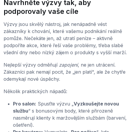
Navrhněte výzvy tak, aby
podporovaly vaše cíle
Výzvy jsou skvělý nástroj, jak nenápadně vést
zákazníky k chování, které vašemu podnikání reálně
pomůže. Nečekáte jen, až utratí peníze – aktivně
podpoříte akce, které řeší vaše problémy, třeba slabé
všední dny nebo nízký zájem o produkty s vyšší marží.
Nejlepší výzvy odměňují
zapojení
, ne jen utrácení.
Zákazníci pak nemají pocit, že „jen platí“, ale že chytře
odemykají nové úspěchy.
Několik praktických nápadů:
Pro salon:
Spusťte výzvu „
Vyzkoušejte novou
službu
“ s bonusovými body, které přirozeně
nasměrují klienty k maržovějším službám (barvení,
ošetření).