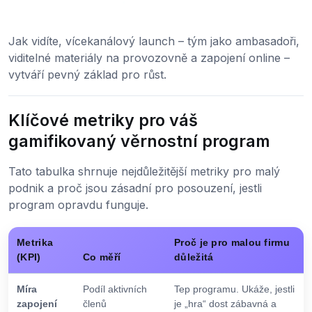
Jak vidíte, vícekanálový launch – tým jako ambasadoři,
viditelné materiály na provozovně a zapojení online –
vytváří pevný základ pro růst.
Klíčové metriky pro váš
gamifikovaný věrnostní program
Tato tabulka shrnuje nejdůležitější metriky pro malý
podnik a proč jsou zásadní pro posouzení, jestli
program opravdu funguje.
Metrika
Proč je pro malou firmu
(KPI)
Co měří
důležitá
Míra
Podíl aktivních
Tep programu. Ukáže, jestli
zapojení
členů
je „hra“ dost zábavná a