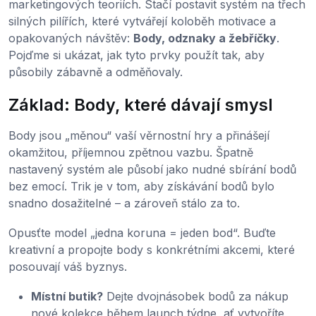
marketingových teoriích. Stačí postavit systém na třech
silných pilířích, které vytvářejí koloběh motivace a
opakovaných návštěv:
Body, odznaky a žebříčky
.
Pojďme si ukázat, jak tyto prvky použít tak, aby
působily zábavně a odměňovaly.
Základ: Body, které dávají smysl
Body jsou „měnou“ vaší věrnostní hry a přinášejí
okamžitou, příjemnou zpětnou vazbu. Špatně
nastavený systém ale působí jako nudné sbírání bodů
bez emocí. Trik je v tom, aby získávání bodů bylo
snadno dosažitelné – a zároveň stálo za to.
Opusťte model „jedna koruna = jeden bod“. Buďte
kreativní a propojte body s konkrétními akcemi, které
posouvají váš byznys.
Místní butik?
Dejte dvojnásobek bodů za nákup
nové kolekce během launch týdne, ať vytvoříte