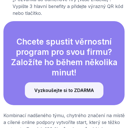
Vypište 3 hlavní benefity a přidejte výrazný QR kód
nebo tlačítko.
Chcete spustit věrnostní
program pro svou firmu?
Založíte ho během několika
minut!
Vyzkoušejte si to ZDARMA
Kombinací nadšeného týmu, chytrého značení na místě
a cílené online podpory vytvoříte start, který se těžko