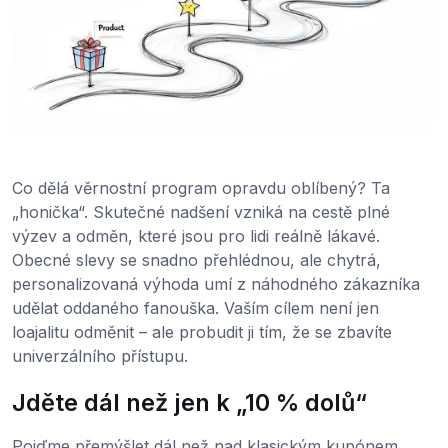
Co dělá věrnostní program opravdu oblíbený? Ta
„honička“. Skutečné nadšení vzniká na cestě plné
výzev a odměn, které jsou pro lidi reálně lákavé.
Obecné slevy se snadno přehlédnou, ale chytrá,
personalizovaná výhoda umí z náhodného zákazníka
udělat oddaného fanouška. Vaším cílem není jen
loajalitu odměnit – ale probudit ji tím, že se zbavíte
univerzálního přístupu.
Jděte dál než jen k „10 % dolů“
Pojďme přemýšlet dál než nad klasickým kupónem