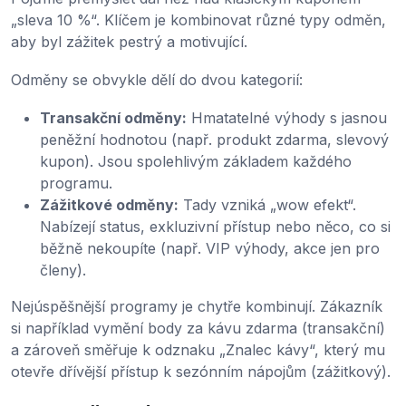
„sleva 10 %“. Klíčem je kombinovat různé typy odměn,
aby byl zážitek pestrý a motivující.
Odměny se obvykle dělí do dvou kategorií:
Transakční odměny:
Hmatatelné výhody s jasnou
peněžní hodnotou (např. produkt zdarma, slevový
kupon). Jsou spolehlivým základem každého
programu.
Zážitkové odměny:
Tady vzniká „wow efekt“.
Nabízejí status, exkluzivní přístup nebo něco, co si
běžně nekoupíte (např. VIP výhody, akce jen pro
členy).
Nejúspěšnější programy je chytře kombinují. Zákazník
si například vymění body za kávu zdarma (transakční)
a zároveň směřuje k odznaku „Znalec kávy“, který mu
otevře dřívější přístup k sezónním nápojům (zážitkový).