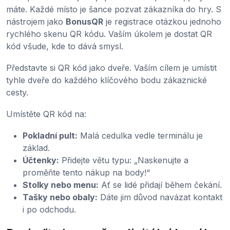
máte. Každé místo je šance pozvat zákazníka do hry. S
nástrojem jako
BonusQR
je registrace otázkou jednoho
rychlého skenu QR kódu. Vaším úkolem je dostat QR
kód všude, kde to dává smysl.
Představte si QR kód jako dveře. Vaším cílem je umístit
tyhle dveře do každého klíčového bodu zákaznické
cesty.
Umístěte QR kód na:
Pokladní pult:
Malá cedulka vedle terminálu je
základ.
Účtenky:
Přidejte větu typu: „Naskenujte a
proměňte tento nákup na body!“
Stolky nebo menu:
Ať se lidé přidají během čekání.
Tašky nebo obaly:
Dáte jim důvod navázat kontakt
i po odchodu.