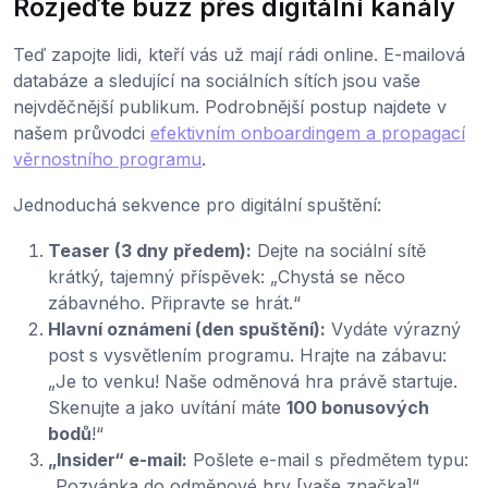
Rozjeďte buzz přes digitální kanály
Teď zapojte lidi, kteří vás už mají rádi online. E-mailová
databáze a sledující na sociálních sítích jsou vaše
nejvděčnější publikum. Podrobnější postup najdete v
našem průvodci
efektivním onboardingem a propagací
věrnostního programu
.
Jednoduchá sekvence pro digitální spuštění:
Teaser (3 dny předem):
Dejte na sociální sítě
krátký, tajemný příspěvek: „Chystá se něco
zábavného. Připravte se hrát.“
Hlavní oznámení (den spuštění):
Vydáte výrazný
post s vysvětlením programu. Hrajte na zábavu:
„Je to venku! Naše odměnová hra právě startuje.
Skenujte a jako uvítání máte
100 bonusových
bodů
!“
„Insider“ e-mail:
Pošlete e-mail s předmětem typu:
„Pozvánka do odměnové hry [vaše značka]“.