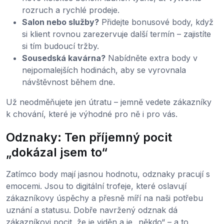
rozruch a rychlé prodeje.
Salon nebo služby?
Přidejte bonusové body, když
si klient rovnou zarezervuje další termín – zajistíte
si tím budoucí tržby.
Sousedská kavárna?
Nabídněte extra body v
nejpomalejších hodinách, aby se vyrovnala
návštěvnost během dne.
Už neodměňujete jen útratu – jemně vedete zákazníky
k chování, které je výhodné pro ně i pro vás.
Odznaky: Ten příjemný pocit
„dokázal jsem to“
Zatímco body mají jasnou hodnotu, odznaky pracují s
emocemi. Jsou to digitální trofeje, které oslavují
zákazníkovy úspěchy a přesně míří na naši potřebu
uznání a statusu. Dobře navržený odznak dá
zákazníkovi pocit, že je viděn a je „někdo“ – a to