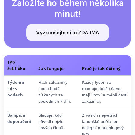
Založíte ho během několika
minut!
Vyzkoušejte si to ZDARMA
Typ
žebříčku
Jak funguje
Proč je tak účinný
Týdenní
Řadí zákazníky
Každý týden se
lídr v
podle bodů
resetuje, takže šanci
bodech
získaných za
mají i noví a méně častí
posledních 7 dní.
zákazníci.
Šampion
Sleduje, kdo
Z vašich největších
doporučení
přivedl nejvíc
fanoušků udělá ten
nových členů.
nejlepší marketingový
tým.