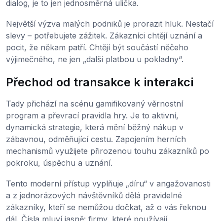
dialog, je to jen jednosměrná ulička.
Největší výzva malých podniků je prorazit hluk. Nestačí
slevy – potřebujete zážitek. Zákazníci chtějí uznání a
pocit, že někam patří. Chtějí být součástí něčeho
výjimečného, ne jen „další platbou u pokladny“.
Přechod od transakce k interakci
Tady přichází na scénu gamifikovaný věrnostní
program a převrací pravidla hry. Je to aktivní,
dynamická strategie, která mění běžný nákup v
zábavnou, odměňující cestu. Zapojením herních
mechanismů využijete přirozenou touhu zákazníků po
pokroku, úspěchu a uznání.
Tento moderní přístup vyplňuje „díru“ v angažovanosti
a z jednorázových návštěvníků dělá pravidelné
zákazníky, kteří se nemůžou dočkat, až o vás řeknou
dál. Čísla mluví jasně: firmy, které používají