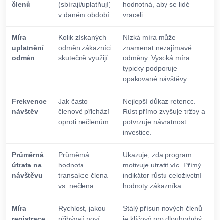
členů
(sbírají/uplatňují)
hodnotná, aby se lidé
v daném období.
vraceli.
Míra
Kolik získaných
Nízká míra může
uplatnění
odměn zákazníci
znamenat nezajímavé
odměn
skutečně využijí.
odměny. Vysoká míra
typicky podporuje
opakované návštěvy.
Frekvence
Jak často
Nejlepší důkaz retence.
návštěv
členové přichází
Růst přímo zvyšuje tržby a
oproti nečlenům.
potvrzuje návratnost
investice.
Průměrná
Průměrná
Ukazuje, zda program
útrata na
hodnota
motivuje utratit víc. Přímý
návštěvu
transakce člena
indikátor růstu celoživotní
vs. nečlena.
hodnoty zákazníka.
Míra
Rychlost, jakou
Stálý přísun nových členů
registrace
přibývají noví
je klíčový pro dlouhodobý