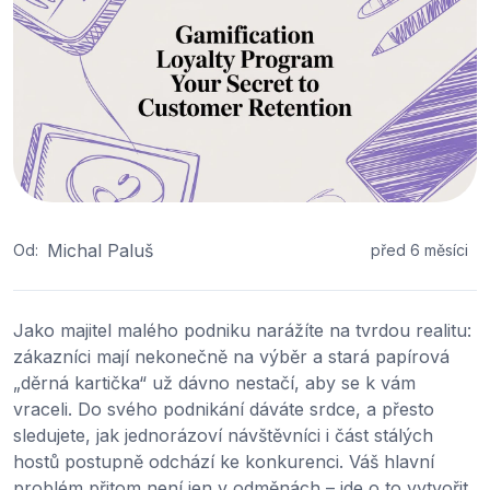
Michal Paluš
Od:
před 6 měsíci
Jako majitel malého podniku narážíte na tvrdou realitu:
zákazníci mají nekonečně na výběr a stará papírová
„děrná kartička“ už dávno nestačí, aby se k vám
vraceli. Do svého podnikání dáváte srdce, a přesto
sledujete, jak jednorázoví návštěvníci i část stálých
hostů postupně odchází ke konkurenci. Váš hlavní
problém přitom není jen v odměnách – jde o to vytvořit