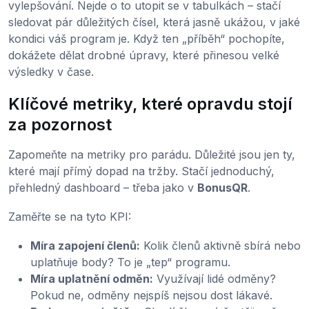
vylepšování. Nejde o to utopit se v tabulkách – stačí
sledovat pár důležitých čísel, která jasně ukážou, v jaké
kondici váš program je. Když ten „příběh“ pochopíte,
dokážete dělat drobné úpravy, které přinesou velké
výsledky v čase.
Klíčové metriky, které opravdu stojí
za pozornost
Zapomeňte na metriky pro parádu. Důležité jsou jen ty,
které mají přímý dopad na tržby. Stačí jednoduchý,
přehledný dashboard – třeba jako v
BonusQR
.
Zaměřte se na tyto KPI:
Míra zapojení členů:
Kolik členů aktivně sbírá nebo
uplatňuje body? To je „tep“ programu.
Míra uplatnění odměn:
Využívají lidé odměny?
Pokud ne, odměny nejspíš nejsou dost lákavé.