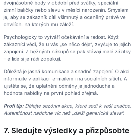
dvojnásobné body v období před svátky, speciální
zimní balíčky nebo slevu v měsíci narozenin. Smyslem
je, aby se zákazník cítil všimnutý a oceněný právě ve
chvílích, na kterých mu záleží.
Psychologicky to vytváří očekávání a radost. Když
zákazníci vědí, že u vás „se něco děje“, zvyšuje to jejich
zapojení. Z běžných nákupů se pak stávají malé zážitky
– a lidé si je rádi zopakují.
Důležitá je jasná komunikace a snadné zapojení. O akci
informujte v aplikaci, e-mailem i na sociálních sítích. A
ujistěte se, že uplatnění odměny je jednoduché a
hodnota nabídky na první pohled zřejmá.
Profi tip:
Dělejte sezónní akce, které sedí k vaší značce.
Autentičnost nadchne víc než „další generická sleva“.
7. Sledujte výsledky a přizpůsobte