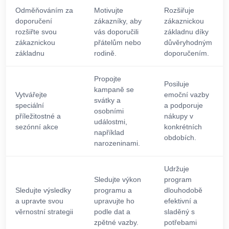
Odměňováním za
Motivujte
Rozšiřuje
doporučení
zákazníky, aby
zákaznickou
rozšiřte svou
vás doporučili
základnu díky
zákaznickou
přátelům nebo
důvěryhodným
základnu
rodině.
doporučením.
Propojte
Posiluje
kampaně se
Vytvářejte
emoční vazby
svátky a
speciální
a podporuje
osobními
příležitostné a
nákupy v
událostmi,
sezónní akce
konkrétních
například
obdobích.
narozeninami.
Udržuje
Sledujte výkon
program
Sledujte výsledky
programu a
dlouhodobě
a upravte svou
upravujte ho
efektivní a
věrnostní strategii
podle dat a
sladěný s
zpětné vazby.
potřebami