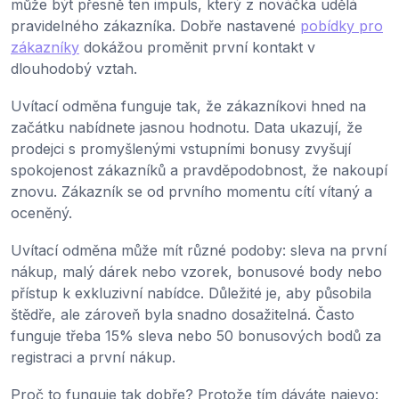
může být přesně ten impuls, který z nováčka udělá
pravidelného zákazníka. Dobře nastavené
pobídky pro
zákazníky
dokážou proměnit první kontakt v
dlouhodobý vztah.
Uvítací odměna funguje tak, že zákazníkovi hned na
začátku nabídnete jasnou hodnotu. Data ukazují, že
prodejci s promyšlenými vstupními bonusy zvyšují
spokojenost zákazníků a pravděpodobnost, že nakoupí
znovu. Zákazník se od prvního momentu cítí vítaný a
oceněný.
Uvítací odměna může mít různé podoby: sleva na první
nákup, malý dárek nebo vzorek, bonusové body nebo
přístup k exkluzivní nabídce. Důležité je, aby působila
štědře, ale zároveň byla snadno dosažitelná. Často
funguje třeba 15% sleva nebo 50 bonusových bodů za
registraci a první nákup.
Proč to funguje tak dobře? Protože tím dáváte najevo: