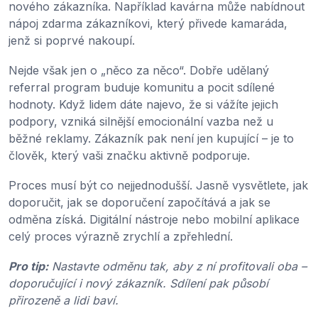
nového zákazníka. Například kavárna může nabídnout
nápoj zdarma zákazníkovi, který přivede kamaráda,
jenž si poprvé nakoupí.
Nejde však jen o „něco za něco“. Dobře udělaný
referral program buduje komunitu a pocit sdílené
hodnoty. Když lidem dáte najevo, že si vážíte jejich
podpory, vzniká silnější emocionální vazba než u
běžné reklamy. Zákazník pak není jen kupující – je to
člověk, který vaši značku aktivně podporuje.
Proces musí být co nejjednodušší. Jasně vysvětlete, jak
doporučit, jak se doporučení započítává a jak se
odměna získá. Digitální nástroje nebo mobilní aplikace
celý proces výrazně zrychlí a zpřehlední.
Pro tip:
Nastavte odměnu tak, aby z ní profitovali oba –
doporučující i nový zákazník. Sdílení pak působí
přirozeně a lidi baví.