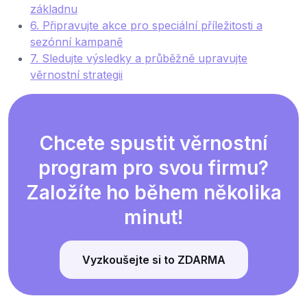
základnu
6. Připravujte akce pro speciální příležitosti a
sezónní kampaně
7. Sledujte výsledky a průběžně upravujte
věrnostní strategii
Chcete spustit věrnostní
program pro svou firmu?
Založíte ho během několika
minut!
Vyzkoušejte si to ZDARMA