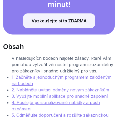
minut!
Vyzkoušejte si to ZDARMA
Obsah
V následujících bodech najdete zásady, které vám
pomohou vytvořit věrnostní program srozumitelný
pro zákazníky i snadno udržitelný pro vás.
1. Začněte s jednoduchým programem založeným
na bodech
2. Nabídněte uvítací odměny novým zákazníkům
3. Využijte mobilní aplikace pro snadné zapojení
4. Posílejte personalizované nabídky a push
oznámení
5. Odměňujte doporučení a rozšiřte zákaznickou