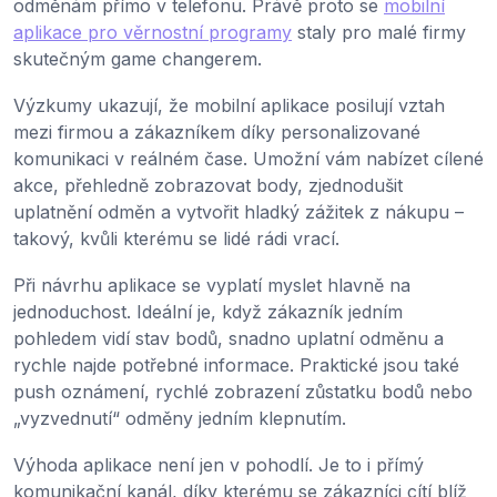
odměnám přímo v telefonu. Právě proto se
mobilní
aplikace pro věrnostní programy
staly pro malé firmy
skutečným game changerem.
Výzkumy ukazují, že mobilní aplikace posilují vztah
mezi firmou a zákazníkem díky personalizované
komunikaci v reálném čase. Umožní vám nabízet cílené
akce, přehledně zobrazovat body, zjednodušit
uplatnění odměn a vytvořit hladký zážitek z nákupu –
takový, kvůli kterému se lidé rádi vrací.
Při návrhu aplikace se vyplatí myslet hlavně na
jednoduchost. Ideální je, když zákazník jedním
pohledem vidí stav bodů, snadno uplatní odměnu a
rychle najde potřebné informace. Praktické jsou také
push oznámení, rychlé zobrazení zůstatku bodů nebo
„vyzvednutí“ odměny jedním klepnutím.
Výhoda aplikace není jen v pohodlí. Je to i přímý
komunikační kanál, díky kterému se zákazníci cítí blíž