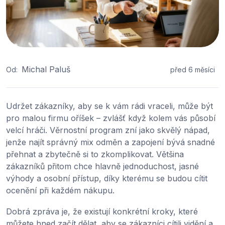
Michal Paluš
Od:
před 6 měsíci
Udržet zákazníky, aby se k vám rádi vraceli, může být
pro malou firmu oříšek – zvlášť když kolem vás působí
velcí hráči. Věrnostní program zní jako skvělý nápad,
jenže najít správný mix odměn a zapojení bývá snadné
přehnat a zbytečně si to zkomplikovat. Většina
zákazníků přitom chce hlavně jednoduchost, jasné
výhody a osobní přístup, díky kterému se budou cítit
ocenění při každém nákupu.
Dobrá zpráva je, že existují konkrétní kroky, které
můžete hned začít dělat, aby se zákazníci cítili vidění a