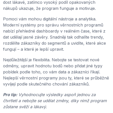
dost lákavé, zatímco vysoký podíl opakovaných
nákupů ukazuje, že program funguje a motivuje.
Pomoci vám mohou digitální nástroje a analytika.
Moderní systémy pro správu věrnostních programů
nabízí přehledné dashboardy v reálném čase, které z
dat udělají jasné závěry. Snadněji tak odhalíte trendy,
rozdělíte zákazníky do segmentů a uvidíte, které akce
fungují – a které je lepší upravit.
Nejdůležitější je flexibilita. Nebojte se testovat nové
odměny, upravit hodnotu bodů nebo přidat jiné typy
pobídek podle toho, co vám data a zákazníci říkají.
Nejlepší věrnostní programy jsou ty, které se průběžně
vyvíjejí podle skutečného chování zákazníků.
Pro tip:
Vyhodnocujte výsledky aspoň jednou za
čtvrtletí a nebojte se udělat změny, díky nimž program
zůstane svěží a lákavý.