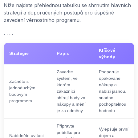
Níže najdete přehlednou tabulku se shrnutím hlavních
strategií a doporučených postupů pro úspěšné
zavedení věrnostního programu.
. . . .
Klíčové
Strategie
Popis
výhody
Zaveďte
Podporuje
systém, ve
opakované
Začněte s
kterém
nákupy a
jednoduchým
zákazníci
nabízí jasnou,
bodovým
sbírají body za
snadno
programem
nákupy a mění
pochopitelnou
je za odměny.
hodnotu.
Připravte
Vylepšuje první
pobídku pro
Nabídněte uvítací
dojem a