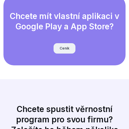
Chcete mít vlastní aplikaci v
Google Play a App Store?
Ceník
Chcete spustit věrnostní
program pro svou firmu?