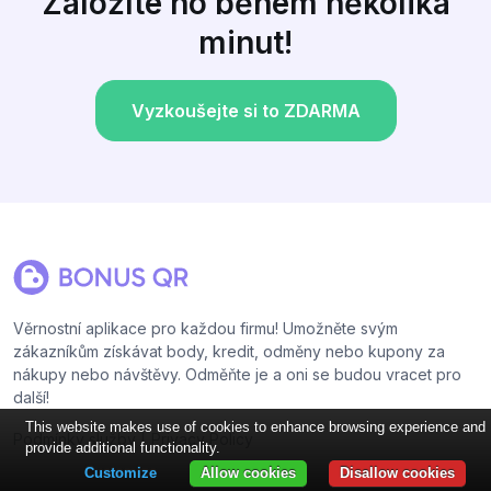
Založíte ho během několika
minut!
Vyzkoušejte si to ZDARMA
Věrnostní aplikace pro každou firmu! Umožněte svým
zákazníkům získávat body, kredit, odměny nebo kupony za
nákupy nebo návštěvy. Odměňte je a oni se budou vracet pro
další!
This website makes use of cookies to enhance browsing experience and
|
Podmínky služby
Privacy Policy
provide additional functionality.
Customize
Allow cookies
Disallow cookies