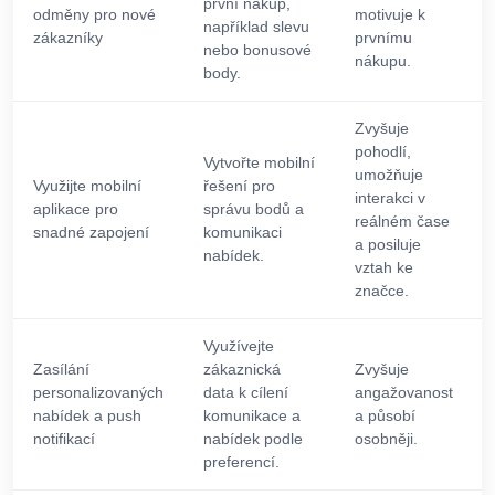
první nákup,
odměny pro nové
motivuje k
například slevu
zákazníky
prvnímu
nebo bonusové
nákupu.
body.
Zvyšuje
pohodlí,
Vytvořte mobilní
umožňuje
Využijte mobilní
řešení pro
interakci v
aplikace pro
správu bodů a
reálném čase
snadné zapojení
komunikaci
a posiluje
nabídek.
vztah ke
značce.
Využívejte
Zasílání
zákaznická
Zvyšuje
personalizovaných
data k cílení
angažovanost
nabídek a push
komunikace a
a působí
notifikací
nabídek podle
osobněji.
preferencí.