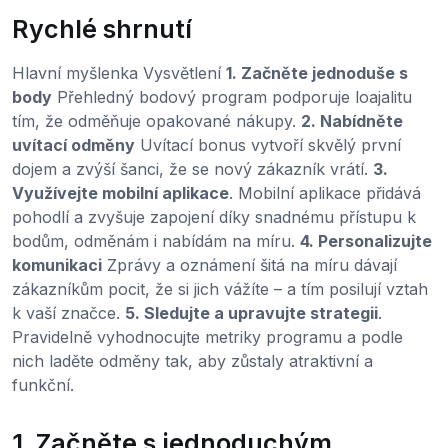
Rychlé shrnutí
Hlavní myšlenka Vysvětlení
1. Začněte jednoduše s
body
Přehledný bodový program podporuje loajalitu
tím, že odměňuje opakované nákupy.
2. Nabídněte
uvítací odměny
Uvítací bonus vytvoří skvělý první
dojem a zvýší šanci, že se nový zákazník vrátí.
3.
Využívejte mobilní aplikace
. Mobilní aplikace přidává
pohodlí a zvyšuje zapojení díky snadnému přístupu k
bodům, odměnám i nabídám na míru.
4. Personalizujte
komunikaci
Zprávy a oznámení šitá na míru dávají
zákazníkům pocit, že si jich vážíte – a tím posilují vztah
k vaší značce.
5. Sledujte a upravujte strategii
.
Pravidelně vyhodnocujte metriky programu a podle
nich laděte odměny tak, aby zůstaly atraktivní a
funkční.
1. Začněte s jednoduchým