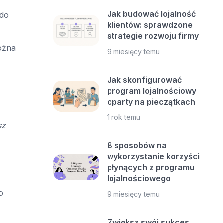
Jak budować lojalność
 do
klientów: sprawdzone
strategie rozwoju firmy
można
9 miesięcy temu
Jak skonfigurować
program lojalnościowy
oparty na pieczątkach
1 rok temu
sz
8 sposobów na
wykorzystanie korzyści
płynących z programu
lojalnościowego
o
9 miesięcy temu
Zwiększ swój sukces