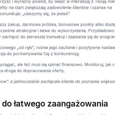
rzyść i wyraźny powód, by wejść w interakcję z Twoją mar
ity na start zwiększają zadowolenie klientów i szanse na
unikuje: „cieszymy się, że jesteś”.
szy zakup, darmowa próbka, bonusowe punkty albo dost
ocześnie atrakcyjne i łatwe do wykorzystania. Przykładowo
zachęcić do pierwszej transakcji i zapisania się do progra
ciowego „od ręki”, rośnie jego zaufanie i pozytywne nastaw
kazja do porównywania Cię z konkurencją.
ciągać, ale też musi się spinać finansowo. Monitoruj, jak 
za droga do dopracowania oferty.
ow”, a jednocześnie zachęcała klienta do poznania większe
ch do łatwego zaangażowania