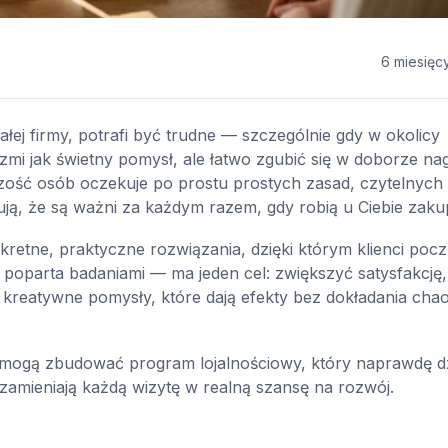
6 miesięc
ałej firmy, potrafi być trudne — szczególnie gdy w okolicy
zmi jak świetny pomysł, ale łatwo zgubić się w doborze nag
ść osób oczekuje po prostu prostych zasad, czytelnych
ują, że są ważni za każdym razem, gdy robią u Ciebie zaku
etne, praktyczne rozwiązania, dzięki którym klienci poczu
poparta badaniami — ma jeden cel: zwiększyć satysfakcję,
i kreatywne pomysły, które dają efekty bez dokładania cha
mogą zbudować program lojalnościowy, który naprawdę dz
i i zamieniają każdą wizytę w realną szansę na rozwój.