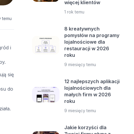
więcej klientów
1 rok temu
y temu
8 kreatywnych
pomysłów na programy
lojalnościowe dla
ród i
restauracji w 2026
roku
py.
9 miesięcy temu
ją się
12 najlepszych aplikacji
lojalnościowych dla
osu do
małych firm w 2026
roku
iała.
9 miesięcy temu
Jakie korzyści dla