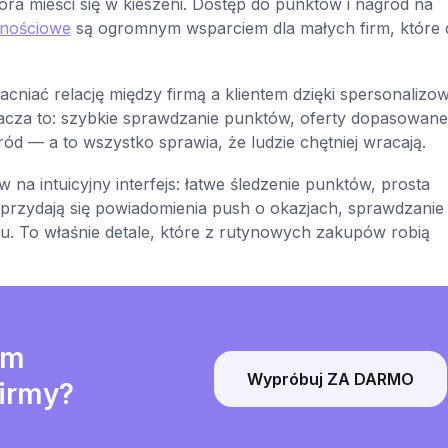
 która mieści się w kieszeni. Dostęp do punktów i nagród na
alnościowe
są ogromnym wsparciem dla małych firm, które
acniać relację między firmą a klientem dzięki spersonaliz
acza to: szybkie sprawdzanie punktów, oferty dopasowane
ród — a to wszystko sprawia, że ludzie chętniej wracają.
na intuicyjny interfejs: łatwe śledzenie punktów, prosta
 przydają się powiadomienia push o okazjach, sprawdzanie 
ku. To właśnie detale, które z rutynowych zakupów robią
am
Wypróbuj ZA DARMO
firmy?