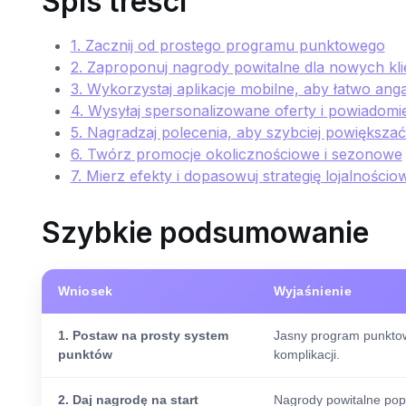
Spis treści
1. Zacznij od prostego programu punktowego
2. Zaproponuj nagrody powitalne dla nowych kl
3. Wykorzystaj aplikacje mobilne, aby łatwo an
4. Wysyłaj spersonalizowane oferty i powiadomi
5. Nagradzaj polecenia, aby szybciej powiększać
6. Twórz promocje okolicznościowe i sezonowe
7. Mierz efekty i dopasowuj strategię lojalnościo
Szybkie podsumowanie
Wniosek
Wyjaśnienie
1. Postaw na prosty system
Jasny program punktow
punktów
komplikacji.
2. Daj nagrodę na start
Nagrody powitalne popr