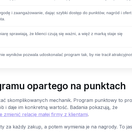
ygodę i zaangażowanie, dając szybki dostęp do punktów, nagród i ofert
ta.
rę sprawiają, że klienci czują się ważni, a więź z marką staje się
e wyników pozwala udoskonalać program tak, by nie tracił atrakcyjnośc
ogramu opartego na punktach
aczać skomplikowanych mechanik. Program punktowy to pro
ób i daje im konkretną wartość. Badania pokazują, że
 zmienić relacje małej firmy z klientami
.
y za każdy zakup, a potem wymienia je na nagrody. To ja