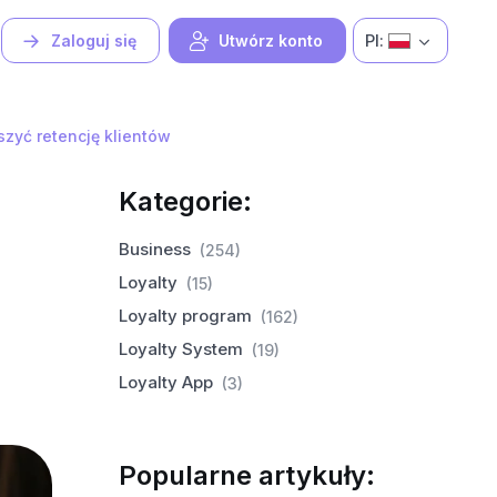
Pl:
Zaloguj się
Utwórz konto
zyć retencję klientów
Kategorie:
Business
(254)
Loyalty
(15)
Loyalty program
(162)
Loyalty System
(19)
Loyalty App
(3)
Popularne artykuły: