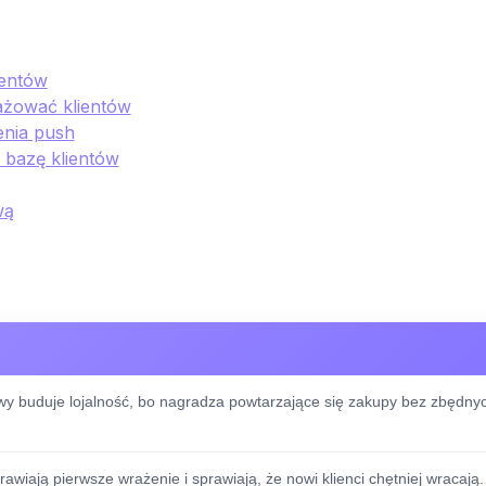
ientów
gażować klientów
enia push
 bazę klientów
wą
y buduje lojalność, bo nagradza powtarzające się zakupy bez zbędny
awiają pierwsze wrażenie i sprawiają, że nowi klienci chętniej wracają.