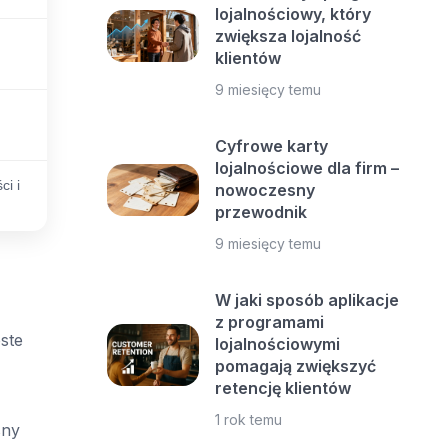
lojalnościowy, który
zwiększa lojalność
klientów
9 miesięcy temu
Cyfrowe karty
lojalnościowe dla firm –
i i
nowoczesny
przewodnik
9 miesięcy temu
W jaki sposób aplikacje
z programami
ste
lojalnościowymi
pomagają zwiększyć
retencję klientów
1 rok temu
sny