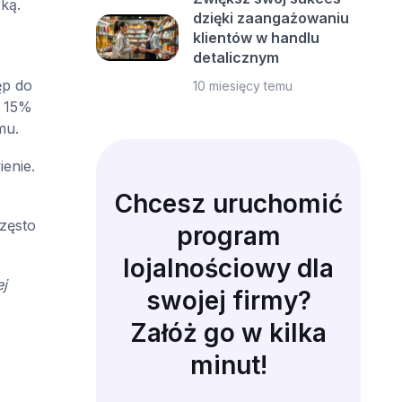
ką.
dzięki zaangażowaniu
klientów w handlu
detalicznym
ęp do
10 miesięcy temu
: 15%
mu.
ienie.
Chcesz uruchomić
często
program
lojalnościowy dla
j
swojej firmy?
Załóż go w kilka
minut!