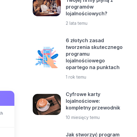
Twojej firmy płyną z
programów
lojalnościowych?
2 lata temu
6 złotych zasad
tworzenia skutecznego
programu
lojalnościowego
opartego na punktach
1 rok temu
Cyfrowe karty
lojalnościowe:
kompletny przewodnik
ch
10 miesięcy temu
Jak stworzyć program