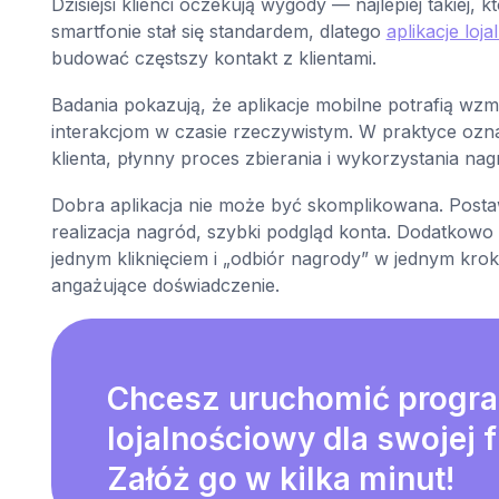
Dzisiejsi klienci oczekują wygody — najlepiej takiej,
smartfonie stał się standardem, dlatego
aplikacje loj
budować częstszy kontakt z klientami.
Badania pokazują, że aplikacje mobilne potrafią wzm
interakcjom w czasie rzeczywistym. W praktyce ozn
klienta, płynny proces zbierania i wykorzystania nag
Dobra aplikacja nie może być skomplikowana. Postaw 
realizacja nagród, szybki podgląd konta. Dodatkowo
jednym kliknięciem i „odbiór nagrody” w jednym kro
angażujące doświadczenie.
Chcesz uruchomić progr
lojalnościowy dla swojej 
Załóż go w kilka minut!