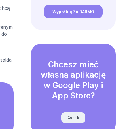
 chcą
Wypróbuj ZA DARMO
owanym
 do
salda
Chcesz mieć
własną aplikację
w Google Play i
App Store?
Cennik