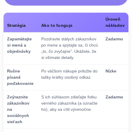
Úroveň
Stratégia
Ako to funguje
nákladov
Zapamätajte
Pozdravte stálych zákazníkov
Zadarmo
si mená a
po mene a spýtajte sa, či chcú
objednávky
„to, čo zvyčajne“. Ukážete, že
si všímate detaily.
Ručne
Po väčšom nákupe priložte do
Nízke
písané
tašky krátky osobný odkaz.
poďakovanie
Zvýraznite
S ich súhlasom zdieľajte fotku
Zadarmo
zákazníkov
verného zákazníka (a označte
na
ho), aby sa cítil výnimočne.
sociálnych
sieťach