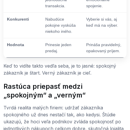
transakcia.
spojenie.
Konkurenti
Nabudúce
Vyberie si vás, aj
pokojne vyskúša
keď má na výber.
niekoho iného.
Hodnota
Prinesie jeden
Prináša pravidelný,
predaj.
opakovaný príjem.
Keď to vidíte takto vedľa seba, je to jasné: spokojný
zákazník je štart. Verný zákazník je cieľ.
Rastúca priepasť medzi
„spokojným“ a „verným“
Tvrdá realita malých firiem: udržať zákazníka
spokojného už dnes nestačí tak, ako kedysi. Štúdie
ukazujú, že hoci veľa podnikov zvláda spokojnosť po
jednotlivých nákupoch celkom dobre, skutočná lojalita