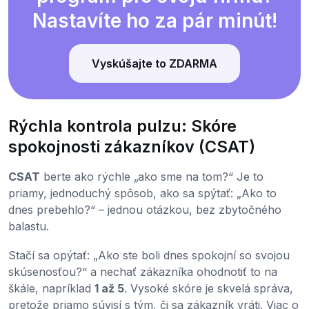
Nastavíte ho za pár minút!
Vyskúšajte to ZDARMA
Rýchla kontrola pulzu: Skóre
spokojnosti zákazníkov (CSAT)
CSAT
berte ako rýchle „ako sme na tom?“ Je to
priamy, jednoduchý spôsob, ako sa spýtať: „Ako to
dnes prebehlo?“ – jednou otázkou, bez zbytočného
balastu.
Stačí sa opýtať: „Ako ste boli dnes spokojní so svojou
skúsenosťou?“ a nechať zákazníka ohodnotiť to na
škále, napríklad
1 až 5
. Vysoké skóre je skvelá správa,
pretože priamo súvisí s tým, či sa zákazník vráti. Viac o