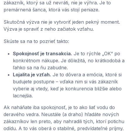
zákazník, ktorý sa už nevráti, nie je výhra. Je to
premárnená šanca, ktorá vás stojí peniaze.
Skutočná výzva nie je vytvoriť jeden pekný moment.
Výzva je spraviť z neho začiatok vzťahu.
Skúste sa na to pozrieť takto:
Spokojnosť je transakcia.
Je to rýchle „OK“ po
konkrétnom nákupe. Je dôležitá, no krátkodobá a
ľahko sa na ňu zabudne.
Lojalita je vzťah.
Je to dôvera a emócia, ktoré si
budujete postupne – vďaka nim si vás zákazník
vyberie aj vtedy, keď je konkurencia bližšie alebo
lacnejšia.
Ak naháňate iba spokojnosť, je to ako liať vodu do
deravého vedra. Neustále (a draho) hľadáte nových
zákazníkov len preto, aby nahradili tých, ktorí potichu
odídu. A to vás oberá o stabilné, predvídateľné príjmy.