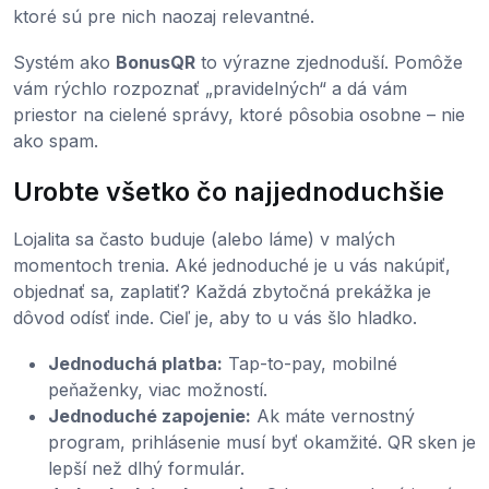
ktoré sú pre nich naozaj relevantné.
Systém ako
BonusQR
to výrazne zjednoduší. Pomôže
vám rýchlo rozpoznať „pravidelných“ a dá vám
priestor na cielené správy, ktoré pôsobia osobne – nie
ako spam.
Urobte všetko čo najjednoduchšie
Lojalita sa často buduje (alebo láme) v malých
momentoch trenia. Aké jednoduché je u vás nakúpiť,
objednať sa, zaplatiť? Každá zbytočná prekážka je
dôvod odísť inde. Cieľ je, aby to u vás šlo hladko.
Jednoduchá platba:
Tap-to-pay, mobilné
peňaženky, viac možností.
Jednoduché zapojenie:
Ak máte vernostný
program, prihlásenie musí byť okamžité. QR sken je
lepší než dlhý formulár.