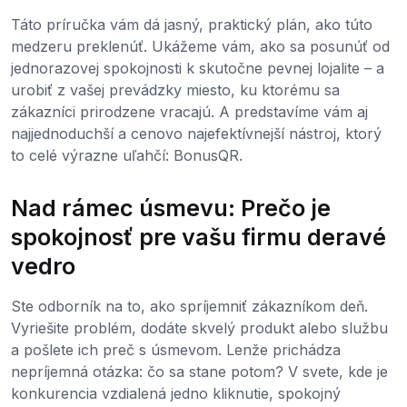
Táto príručka vám dá jasný, praktický plán, ako túto
medzeru preklenúť. Ukážeme vám, ako sa posunúť od
jednorazovej spokojnosti k skutočne pevnej lojalite – a
urobiť z vašej prevádzky miesto, ku ktorému sa
zákazníci prirodzene vracajú. A predstavíme vám aj
najjednoduchší a cenovo najefektívnejší nástroj, ktorý
to celé výrazne uľahčí: BonusQR.
Nad rámec úsmevu: Prečo je
spokojnosť pre vašu firmu deravé
vedro
Ste odborník na to, ako spríjemniť zákazníkom deň.
Vyriešite problém, dodáte skvelý produkt alebo službu
a pošlete ich preč s úsmevom. Lenže prichádza
nepríjemná otázka: čo sa stane potom? V svete, kde je
konkurencia vzdialená jedno kliknutie, spokojný