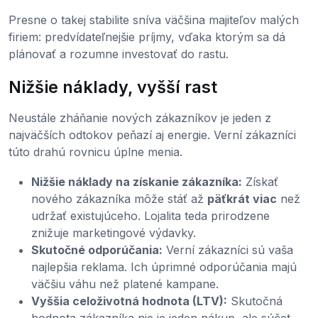
Presne o takej stabilite sníva väčšina majiteľov malých
firiem: predvídateľnejšie príjmy, vďaka ktorým sa dá
plánovať a rozumne investovať do rastu.
Nižšie náklady, vyšší rast
Neustále zháňanie nových zákazníkov je jeden z
najväčších odtokov peňazí aj energie. Verní zákazníci
túto drahú rovnicu úplne menia.
Nižšie náklady na získanie zákazníka:
Získať
nového zákazníka môže stáť až
päťkrát viac
než
udržať existujúceho. Lojalita teda prirodzene
znižuje marketingové výdavky.
Skutočné odporúčania:
Verní zákazníci sú vaša
najlepšia reklama. Ich úprimné odporúčania majú
väčšiu váhu než platené kampane.
Vyššia celoživotná hodnota (LTV):
Skutočná
hodnota zákazníka nie je jeden nákup, ale súčet