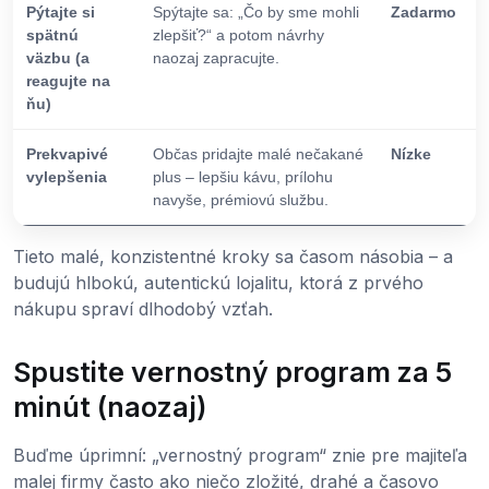
Pýtajte si
Spýtajte sa: „Čo by sme mohli
Zadarmo
spätnú
zlepšiť?“ a potom návrhy
väzbu (a
naozaj zapracujte.
reagujte na
ňu)
Prekvapivé
Občas pridajte malé nečakané
Nízke
vylepšenia
plus – lepšiu kávu, prílohu
navyše, prémiovú službu.
Tieto malé, konzistentné kroky sa časom násobia – a
budujú hlbokú, autentickú lojalitu, ktorá z prvého
nákupu spraví dlhodobý vzťah.
Spustite vernostný program za 5
minút (naozaj)
Buďme úprimní: „vernostný program“ znie pre majiteľa
malej firmy často ako niečo zložité, drahé a časovo