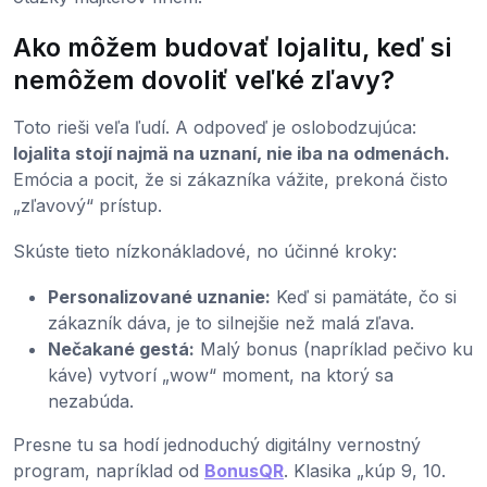
Ako môžem budovať lojalitu, keď si
nemôžem dovoliť veľké zľavy?
Toto rieši veľa ľudí. A odpoveď je oslobodzujúca:
lojalita stojí najmä na uznaní, nie iba na odmenách.
Emócia a pocit, že si zákazníka vážite, prekoná čisto
„zľavový“ prístup.
Skúste tieto nízkonákladové, no účinné kroky:
Personalizované uznanie:
Keď si pamätáte, čo si
zákazník dáva, je to silnejšie než malá zľava.
Nečakané gestá:
Malý bonus (napríklad pečivo ku
káve) vytvorí „wow“ moment, na ktorý sa
nezabúda.
Presne tu sa hodí jednoduchý digitálny vernostný
program, napríklad od
BonusQR
. Klasika „kúp 9, 10.