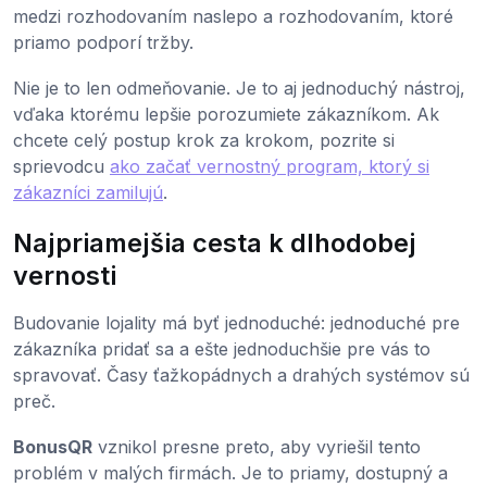
medzi rozhodovaním naslepo a rozhodovaním, ktoré
priamo podporí tržby.
Nie je to len odmeňovanie. Je to aj jednoduchý nástroj,
vďaka ktorému lepšie porozumiete zákazníkom. Ak
chcete celý postup krok za krokom, pozrite si
sprievodcu
ako začať vernostný program, ktorý si
zákazníci zamilujú
.
Najpriamejšia cesta k dlhodobej
vernosti
Budovanie lojality má byť jednoduché: jednoduché pre
zákazníka pridať sa a ešte jednoduchšie pre vás to
spravovať. Časy ťažkopádnych a drahých systémov sú
preč.
BonusQR
vznikol presne preto, aby vyriešil tento
problém v malých firmách. Je to priamy, dostupný a