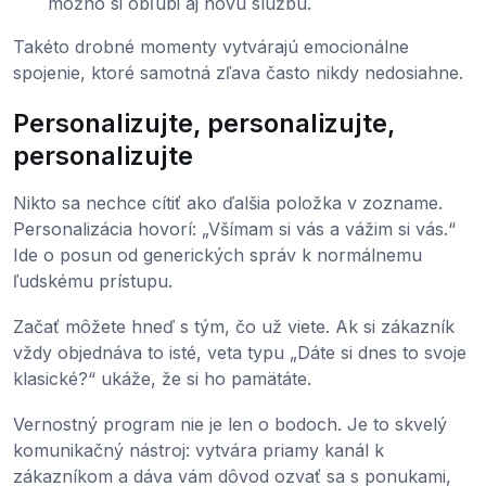
možno si obľúbi aj novú službu.
Takéto drobné momenty vytvárajú emocionálne
spojenie, ktoré samotná zľava často nikdy nedosiahne.
Personalizujte, personalizujte,
personalizujte
Nikto sa nechce cítiť ako ďalšia položka v zozname.
Personalizácia hovorí: „Všímam si vás a vážim si vás.“
Ide o posun od generických správ k normálnemu
ľudskému prístupu.
Začať môžete hneď s tým, čo už viete. Ak si zákazník
vždy objednáva to isté, veta typu „Dáte si dnes to svoje
klasické?“ ukáže, že si ho pamätáte.
Vernostný program nie je len o bodoch. Je to skvelý
komunikačný nástroj: vytvára priamy kanál k
zákazníkom a dáva vám dôvod ozvať sa s ponukami,