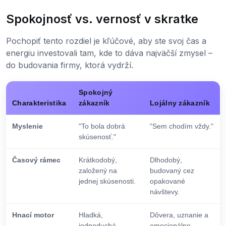
Spokojnosť vs. vernosť v skratke
Pochopiť tento rozdiel je kľúčové, aby ste svoj čas a
energiu investovali tam, kde to dáva najväčší zmysel –
do budovania firmy, ktorá vydrží.
Spokojný
Charakteristika
zákazník
Lojálny zákazník
Myslenie
"To bola dobrá
"Sem chodím vždy."
skúsenosť."
Časový rámec
Krátkodobý,
Dlhodobý,
založený na
budovaný cez
jednej skúsenosti.
opakované
návštevy.
Hnací motor
Hladká,
Dôvera, uznanie a
jednoduchá
emocionálne