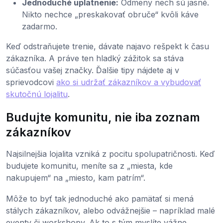
Jednoduché uplatnenie:
Odmeny nech sú jasné.
Nikto nechce „preskakovať obruče“ kvôli káve
zadarmo.
Keď odstraňujete trenie, dávate najavo rešpekt k času
zákazníka. A práve ten hladký zážitok sa stáva
súčasťou vašej značky. Ďalšie tipy nájdete aj v
sprievodcovi
ako si udržať zákazníkov a vybudovať
skutočnú lojalitu
.
Budujte komunitu, nie iba zoznam
zákazníkov
Najsilnejšia lojalita vzniká z pocitu spolupatričnosti. Keď
budujete komunitu, meníte sa z „miesta, kde
nakupujem“ na „miesto, kam patrím“.
Môže to byť tak jednoduché ako pamätať si mená
stálych zákazníkov, alebo odvážnejšie – napríklad malé
eventy či workshopy. Ak to s tým myslíte vážne,