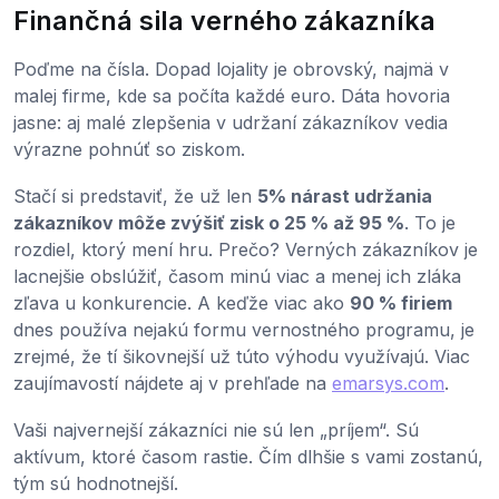
Finančná sila verného zákazníka
Poďme na čísla. Dopad lojality je obrovský, najmä v
malej firme, kde sa počíta každé euro. Dáta hovoria
jasne: aj malé zlepšenia v udržaní zákazníkov vedia
výrazne pohnúť so ziskom.
Stačí si predstaviť, že už len
5% nárast udržania
zákazníkov môže zvýšiť zisk o 25 % až 95 %
. To je
rozdiel, ktorý mení hru. Prečo? Verných zákazníkov je
lacnejšie obslúžiť, časom minú viac a menej ich zláka
zľava u konkurencie. A keďže viac ako
90 % firiem
dnes používa nejakú formu vernostného programu, je
zrejmé, že tí šikovnejší už túto výhodu využívajú. Viac
zaujímavostí nájdete aj v prehľade na
emarsys.com
.
Vaši najvernejší zákazníci nie sú len „príjem“. Sú
aktívum, ktoré časom rastie. Čím dlhšie s vami zostanú,
tým sú hodnotnejší.