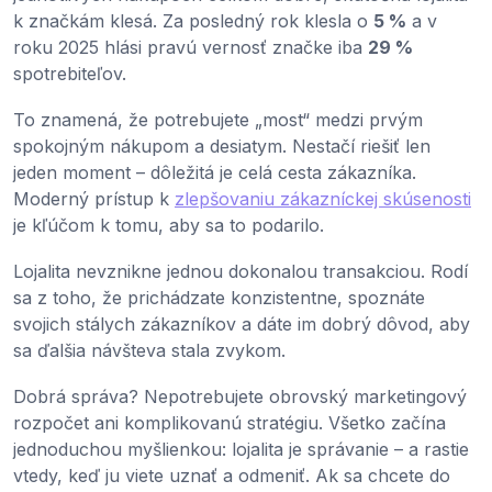
k značkám klesá. Za posledný rok klesla o
5 %
a v
roku 2025 hlási pravú vernosť značke iba
29 %
spotrebiteľov.
To znamená, že potrebujete „most“ medzi prvým
spokojným nákupom a desiatym. Nestačí riešiť len
jeden moment – dôležitá je celá cesta zákazníka.
Moderný prístup k
zlepšovaniu zákazníckej skúsenosti
je kľúčom k tomu, aby sa to podarilo.
Lojalita nevznikne jednou dokonalou transakciou. Rodí
sa z toho, že prichádzate konzistentne, spoznáte
svojich stálych zákazníkov a dáte im dobrý dôvod, aby
sa ďalšia návšteva stala zvykom.
Dobrá správa? Nepotrebujete obrovský marketingový
rozpočet ani komplikovanú stratégiu. Všetko začína
jednoduchou myšlienkou: lojalita je správanie – a rastie
vtedy, keď ju viete uznať a odmeniť. Ak sa chcete do