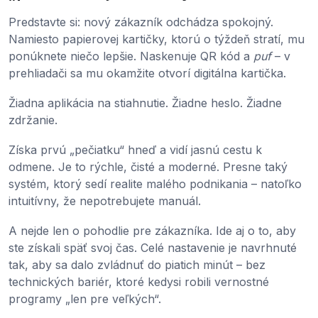
Predstavte si: nový zákazník odchádza spokojný.
Namiesto papierovej kartičky, ktorú o týždeň stratí, mu
ponúknete niečo lepšie. Naskenuje QR kód a
puf
– v
prehliadači sa mu okamžite otvorí digitálna kartička.
Žiadna aplikácia na stiahnutie. Žiadne heslo. Žiadne
zdržanie.
Získa prvú „pečiatku“ hneď a vidí jasnú cestu k
odmene. Je to rýchle, čisté a moderné. Presne taký
systém, ktorý sedí realite malého podnikania – natoľko
intuitívny, že nepotrebujete manuál.
A nejde len o pohodlie pre zákazníka. Ide aj o to, aby
ste získali späť svoj čas. Celé nastavenie je navrhnuté
tak, aby sa dalo zvládnuť do piatich minút – bez
technických bariér, ktoré kedysi robili vernostné
programy „len pre veľkých“.