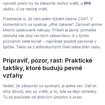
vysvetlí
prečo
by sa zákazník mohol vrátiť, a
RPR
ukáže,
či
sa naozaj vrátil.
Predstavte si, že vám jeden týždeň klesne CSAT. V
komentároch sa opakuje „dlhé čakanie“. Zároveň jemne
klesnú opakované nákupy. Príbeh je jasný: pomalšia
obsluha vás stojí verných zákazníkov. A s týmto
poznaním viete konať – napríklad posilniť personál v
špičke. Takto sa z jednoduchých čísel stáva plán rastu.
Pripraviť, pozor, rast: Praktické
taktiky, ktoré budujú pevné
vzťahy
Vedieť, že zákazníci sú spokojní, je jedna vec. Dať im
silný dôvod, aby sa vrátili, je to, kde sa dejú výsledky.
Tu sa posúvate od dobrých úmyslov k praxi.