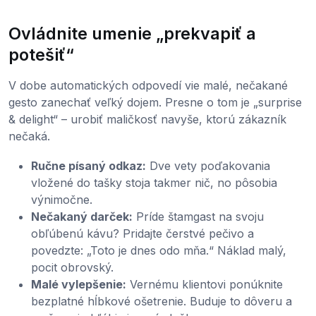
Ovládnite umenie „prekvapiť a
potešiť“
V dobe automatických odpovedí vie malé, nečakané
gesto zanechať veľký dojem. Presne o tom je „surprise
& delight“ – urobiť maličkosť navyše, ktorú zákazník
nečaká.
Ručne písaný odkaz:
Dve vety poďakovania
vložené do tašky stoja takmer nič, no pôsobia
výnimočne.
Nečakaný darček:
Príde štamgast na svoju
obľúbenú kávu? Pridajte čerstvé pečivo a
povedzte: „Toto je dnes odo mňa.“ Náklad malý,
pocit obrovský.
Malé vylepšenie:
Vernému klientovi ponúknite
bezplatné hĺbkové ošetrenie. Buduje to dôveru a