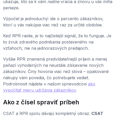
ukazuje, kto sa k vám
reálne
vracia a znovu u vás míňa
peniaze.
Výpočet je jednoduchý: ide o percento zákazníkov,
ktorí u vás nakúpia viac než raz za určité obdobie.
Keď RPR rastie, je to najčistejší signál, že to funguje. Je
to zvuk zdravého podnikania postaveného na
vzťahoch, nie na jednorazových predajoch.
Vyššie RPR znamená predvídateľnejší príjem a menej
peňazí vyhodených na neustále získavanie nových
zákazníkov. Činy hovoria viac než slová – opakované
nákupy vám povedia, čo potrebujete vedieť.
Podrobnosti nájdete v našom sprievodcovi
ako
vypočítať mieru udržania zákazníkov
.
Ako z čísel spraviť príbeh
CSAT a RPR spolu dávajú kompletný obraz.
CSAT