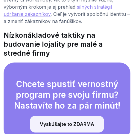
výborným krokom je aj prehľad
silných stratégií
udržania zákazníkov
. Cieľ je vytvoriť spoločnú identitu –
a zmeniť zákazníkov na fanúšikov.
Nízkonákladové taktiky na
budovanie lojality pre malé a
stredné firmy
Chcete spustiť vernostný
program pre svoju firmu?
Nastavíte ho za pár minút!
Vyskúšajte to ZDARMA