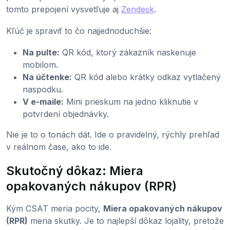
tomto prepojení vysvetľuje aj
Zendesk
.
Kľúč je spraviť to čo najjednoduchšie:
Na pulte:
QR kód, ktorý zákazník naskenuje
mobilom.
Na účtenke:
QR kód alebo krátky odkaz vytlačený
naspodku.
V e-maile:
Mini prieskum na jedno kliknutie v
potvrdení objednávky.
Nie je to o tonách dát. Ide o pravidelný, rýchly prehľad
v reálnom čase, ako to ide.
Skutočný dôkaz: Miera
opakovaných nákupov (RPR)
Kým CSAT meria pocity,
Miera opakovaných nákupov
(RPR)
meria skutky. Je to najlepší dôkaz lojality, pretože