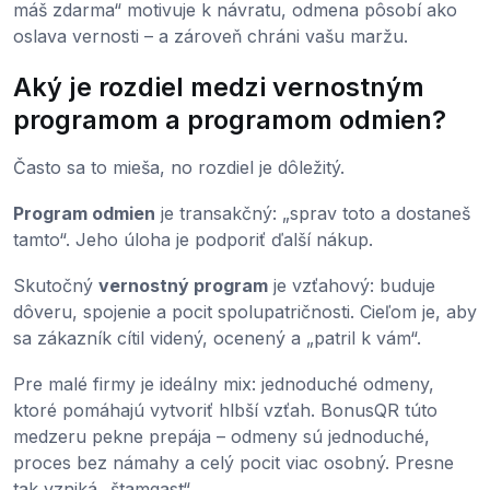
máš zdarma“ motivuje k návratu, odmena pôsobí ako
oslava vernosti – a zároveň chráni vašu maržu.
Aký je rozdiel medzi vernostným
programom a programom odmien?
Často sa to mieša, no rozdiel je dôležitý.
Program odmien
je transakčný: „sprav toto a dostaneš
tamto“. Jeho úloha je podporiť ďalší nákup.
Skutočný
vernostný program
je vzťahový: buduje
dôveru, spojenie a pocit spolupatričnosti. Cieľom je, aby
sa zákazník cítil videný, ocenený a „patril k vám“.
Pre malé firmy je ideálny mix: jednoduché odmeny,
ktoré pomáhajú vytvoriť hlbší vzťah. BonusQR túto
medzeru pekne prepája – odmeny sú jednoduché,
proces bez námahy a celý pocit viac osobný. Presne
tak vzniká „štamgast“.