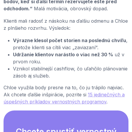
bodov, keď si ďalší termín rezervujete ešte pred
odchodom.“
Malá motivácia, obrovský dopad.
Klienti mali radosť z náskoku na ďalšiu odmenu a Chloe
z plnšieho rozvrhu. Výsledok:
Výrazne klesol počet storien na poslednú chvíľu
,
pretože klienti sa cítili viac „zaviazaní“.
Udržanie klientov narástlo o viac než 30 %
už v
prvom roku.
Vznikol stabilnejší cashflow, čo uľahčilo plánovanie
zásob aj služieb.
Chloe využila body presne na to, čo ju trápilo najviac.
Ak chcete ďalšie inšpirácie, pozrite si
15 jedinečných a
úspešných príkladov vernostných programov
.
Chcete spustiť vernostný