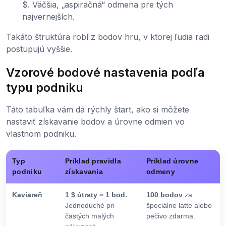
$. Väčšia, „aspiračná“ odmena pre tých
najvernejších.
Takáto štruktúra robí z bodov hru, v ktorej ľudia radi
postupujú vyššie.
Vzorové bodové nastavenia podľa
typu podniku
Táto tabuľka vám dá rýchly štart, ako si môžete
nastaviť získavanie bodov a úrovne odmien vo
vlastnom podniku.
Typ
Príklad pravidla
Príklad úrovne
podniku
získavania
odmeny
Kaviareň
1 $ útraty = 1 bod.
100 bodov
za
Jednoduché pri
špeciálne latte alebo
častých malých
pečivo zdarma.