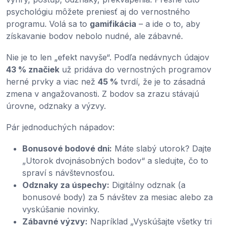
psychológiu môžete preniesť aj do vernostného
programu. Volá sa to
gamifikácia
– a ide o to, aby
získavanie bodov nebolo nudné, ale zábavné.
Nie je to len „efekt navyše“. Podľa nedávnych údajov
43 % značiek
už pridáva do vernostných programov
herné prvky a viac než
45 %
tvrdí, že je to zásadná
zmena v angažovanosti. Z bodov sa zrazu stávajú
úrovne, odznaky a výzvy.
Pár jednoduchých nápadov:
Bonusové bodové dni:
Máte slabý utorok? Dajte
„Utorok dvojnásobných bodov“ a sledujte, čo to
spraví s návštevnosťou.
Odznaky za úspechy:
Digitálny odznak (a
bonusové body) za 5 návštev za mesiac alebo za
vyskúšanie novinky.
Zábavné výzvy:
Napríklad „Vyskúšajte všetky tri