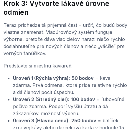
Krok 3: Vytvorte lákavé úrovne
odmien
Teraz prichádza tá príjemná časť – určiť, čo budú body
vlastne znamenať. Viacúrovňový systém funguje
výborne, pretože dáva viac cieľov naraz: niečo rýchlo
dosiahnuteľné pre nových členov a niečo „väčšie“ pre
verných fanúšikov.
Predstavte si miestnu kaviareň:
Úroveň 1 (Rýchla výhra):
50 bodov
= káva
zdarma. Prvá odmena, ktorá príde relatívne rýchlo
a dá členovi pocit úspechu.
Úroveň 2 (Stredný cieľ):
100 bodov
= ľubovoľné
pečivo zdarma. Podporí vyššiu útratu a dá
zákazníkovi možnosť výberu.
Úroveň 3 (Hlavná cena):
250 bodov
= balíček
zrnovej kávy alebo darčeková karta v hodnote 15