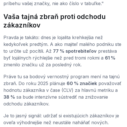
príbehu vašej značky, nie ako číslo v tabuľke."
Vaša tajná zbraň proti odchodu
zákazníkov
Pravda je takáto: dnes je lojalita krehkejšia než
kedykoľvek predtým. A ako majiteľ malého podniku ste
to určite už pocítili. Až
77 % spotrebiteľov
prestáva
byť lojálnych rýchlejšie než pred tromi rokmi a
61 %
zmenilo značku už za posledný rok.
Práve tu sa bodový vernostný program mení na tajnú
zbraň. Do roku 2025 plánuje
60 % značiek
považovať
hodnotu zákazníka v čase (CLV) za hlavnú metriku a
38 %
sa bude intenzívne sústrediť na znižovanie
odchodu zákazníkov.
Je to jasný signál: udržať si existujúcich zákazníkov je
oveľa výhodnejšie než neustále naháňať nových.