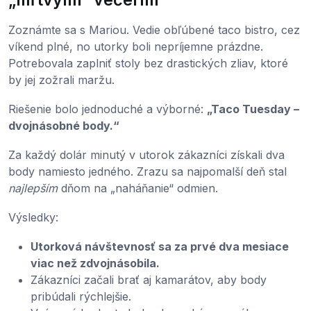
Zoznámte sa s Mariou. Vedie obľúbené taco bistro, cez
víkend plné, no utorky boli nepríjemne prázdne.
Potrebovala zaplniť stoly bez drastických zliav, ktoré
by jej zožrali maržu.
Riešenie bolo jednoduché a výborné:
„Taco Tuesday –
dvojnásobné body.“
Za každý dolár minutý v utorok zákazníci získali dva
body namiesto jedného. Zrazu sa najpomalší deň stal
najlepším
dňom na „naháňanie“ odmien.
Výsledky:
Utorková návštevnosť sa za prvé dva mesiace
viac než zdvojnásobila.
Zákazníci začali brať aj kamarátov, aby body
pribúdali rýchlejšie.