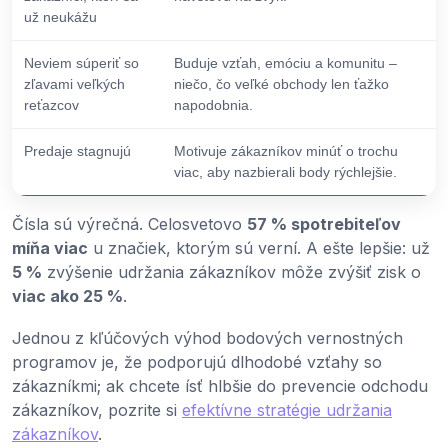
už neukážu
Neviem súperiť so
Buduje vzťah, emóciu a komunitu –
zľavami veľkých
niečo, čo veľké obchody len ťažko
reťazcov
napodobnia.
Predaje stagnujú
Motivuje zákazníkov minúť o trochu
viac, aby nazbierali body rýchlejšie.
Čísla sú výrečná. Celosvetovo
57 % spotrebiteľov
míňa viac
u značiek, ktorým sú verní. A ešte lepšie: už
5 %
zvýšenie udržania zákazníkov môže zvýšiť zisk o
viac ako 25 %
.
Jednou z kľúčových výhod bodových vernostných
programov je, že podporujú dlhodobé vzťahy so
zákazníkmi; ak chcete ísť hlbšie do prevencie odchodu
zákazníkov, pozrite si
efektívne stratégie udržania
zákazníkov
.