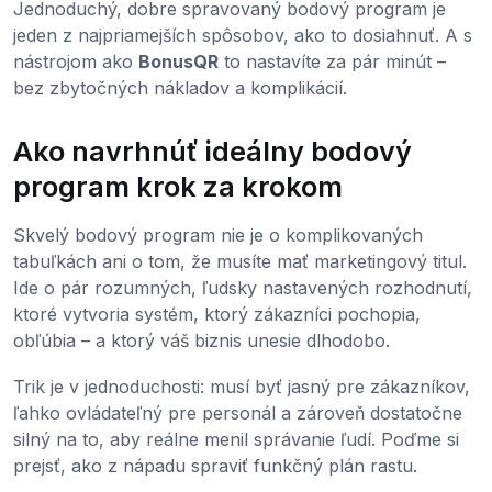
Jednoduchý, dobre spravovaný bodový program je
jeden z najpriamejších spôsobov, ako to dosiahnuť. A s
nástrojom ako
BonusQR
to nastavíte za pár minút –
bez zbytočných nákladov a komplikácií.
Ako navrhnúť ideálny bodový
program krok za krokom
Skvelý bodový program nie je o komplikovaných
tabuľkách ani o tom, že musíte mať marketingový titul.
Ide o pár rozumných, ľudsky nastavených rozhodnutí,
ktoré vytvoria systém, ktorý zákazníci pochopia,
obľúbia – a ktorý váš biznis unesie dlhodobo.
Trik je v jednoduchosti: musí byť jasný pre zákazníkov,
ľahko ovládateľný pre personál a zároveň dostatočne
silný na to, aby reálne menil správanie ľudí. Poďme si
prejsť, ako z nápadu spraviť funkčný plán rastu.