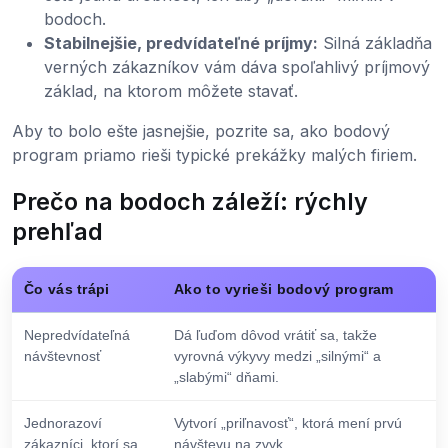
bodoch.
Stabilnejšie, predvídateľné príjmy:
Silná základňa
verných zákazníkov vám dáva spoľahlivý príjmový
základ, na ktorom môžete stavať.
Aby to bolo ešte jasnejšie, pozrite sa, ako bodový
program priamo rieši typické prekážky malých firiem.
Prečo na bodoch záleží: rýchly
prehľad
Čo vás trápi
Ako to vyrieši bodový program
Nepredvídateľná
Dá ľuďom dôvod vrátiť sa, takže
návštevnosť
vyrovná výkyvy medzi „silnými“ a
„slabými“ dňami.
Jednorazoví
Vytvorí „priľnavosť“, ktorá mení prvú
zákazníci, ktorí sa
návštevu na zvyk.