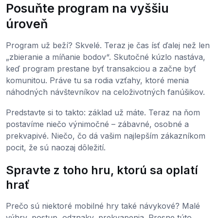
Posuňte program na vyššiu
úroveň
Program už beží? Skvelé. Teraz je čas ísť ďalej než len
„zbieranie a míňanie bodov“. Skutočné kúzlo nastáva,
keď program prestane byť transakciou a začne byť
komunitou. Práve tu sa rodia vzťahy, ktoré menia
náhodných návštevníkov na celoživotných fanúšikov.
Predstavte si to takto: základ už máte. Teraz na ňom
postavíme niečo výnimočné – zábavné, osobné a
prekvapivé. Niečo, čo dá vašim najlepším zákazníkom
pocit, že sú naozaj dôležití.
Spravte z toho hru, ktorú sa oplatí
hrať
Prečo sú niektoré mobilné hry také návykové? Malé
výhry, postup, odznaky, prekvapenia. Presne túto