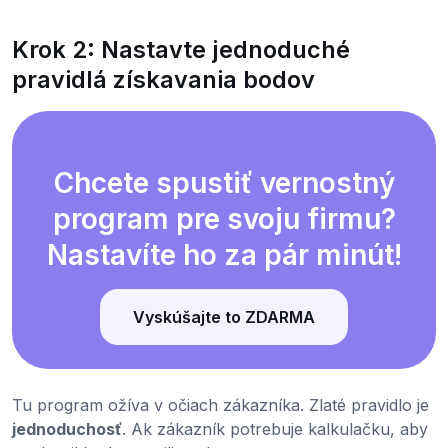
Krok 2: Nastavte jednoduché
pravidlá získavania bodov
Chcete spustiť vernostný
program pre svoju firmu?
Nastavíte ho za pár minút!
Vyskúšajte to ZDARMA
Tu program ožíva v očiach zákazníka. Zlaté pravidlo je
jednoduchosť
. Ak zákazník potrebuje kalkulačku, aby