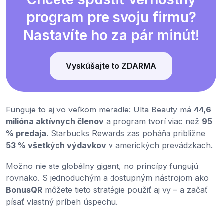
program pre svoju firmu?
Nastavíte ho za pár minút!
Vyskúšajte to ZDARMA
Funguje to aj vo veľkom meradle: Ulta Beauty má
44,6
milióna aktívnych členov
a program tvorí viac než
95
% predaja
. Starbucks Rewards zas poháňa približne
53 % všetkých výdavkov
v amerických prevádzkach.
Možno nie ste globálny gigant, no princípy fungujú
rovnako. S jednoduchým a dostupným nástrojom ako
BonusQR
môžete tieto stratégie použiť aj vy – a začať
písať vlastný príbeh úspechu.