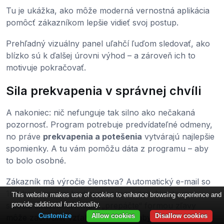
Tu je ukážka, ako môže moderná vernostná aplikácia
pomôcť zákazníkom lepšie vidieť svoj postup.
Prehľadný vizuálny panel uľahčí ľuďom sledovať, ako
blízko sú k ďalšej úrovni výhod – a zároveň ich to
motivuje pokračovať.
Sila prekvapenia v správnej chvíli
A nakoniec: nič nefunguje tak silno ako nečakaná
pozornosť. Program potrebuje predvídateľné odmeny,
no práve
prekvapenia a potešenia
vytvárajú najlepšie
spomienky. A tu vám pomôžu dáta z programu – aby
to bolo osobné.
Zákazník má výročie členstva? Automatický e-mail so
100 bonusovými bodmi mu spraví deň. Niekto mal
This website makes use of cookies to enhance browsing experience and
provide additional functionality.
slabšiu skúsenosť? Malé „prepáčte“ formou zľavy
Customize
Allow cookies
Disallow cookies
môže zachrániť vzťah. Ak chcete, aby to fungovalo