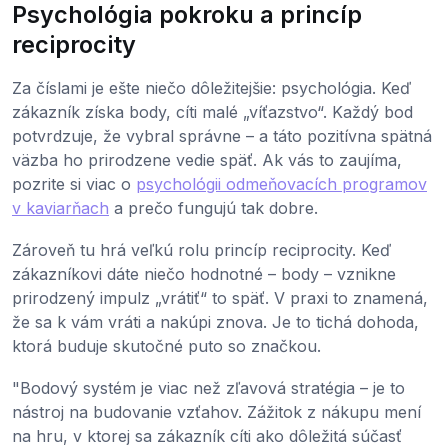
Psychológia pokroku a princíp
reciprocity
Za číslami je ešte niečo dôležitejšie: psychológia. Keď
zákazník získa body, cíti malé „víťazstvo“. Každý bod
potvrdzuje, že vybral správne – a táto pozitívna spätná
väzba ho prirodzene vedie späť. Ak vás to zaujíma,
pozrite si viac o
psychológii odmeňovacích programov
v kaviarňach
a prečo fungujú tak dobre.
Zároveň tu hrá veľkú rolu princíp reciprocity. Keď
zákazníkovi dáte niečo hodnotné – body – vznikne
prirodzený impulz „vrátiť“ to späť. V praxi to znamená,
že sa k vám vráti a nakúpi znova. Je to tichá dohoda,
ktorá buduje skutočné puto so značkou.
"Bodový systém je viac než zľavová stratégia – je to
nástroj na budovanie vzťahov. Zážitok z nákupu mení
na hru, v ktorej sa zákazník cíti ako dôležitá súčasť