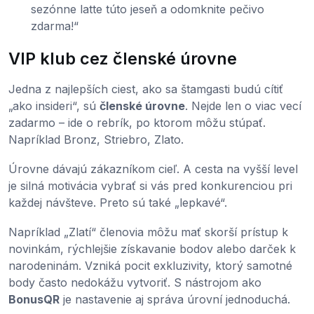
sezónne latte túto jeseň a odomknite pečivo
zdarma!“
VIP klub cez členské úrovne
Jedna z najlepších ciest, ako sa štamgasti budú cítiť
„ako insideri“, sú
členské úrovne
. Nejde len o viac vecí
zadarmo – ide o rebrík, po ktorom môžu stúpať.
Napríklad Bronz, Striebro, Zlato.
Úrovne dávajú zákazníkom cieľ. A cesta na vyšší level
je silná motivácia vybrať si vás pred konkurenciou pri
každej návšteve. Preto sú také „lepkavé“.
Napríklad „Zlatí“ členovia môžu mať skorší prístup k
novinkám, rýchlejšie získavanie bodov alebo darček k
narodeninám. Vzniká pocit exkluzivity, ktorý samotné
body často nedokážu vytvoriť. S nástrojom ako
BonusQR
je nastavenie aj správa úrovní jednoduchá.