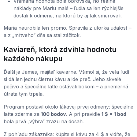
Vnímaná hodnota bola obrovská, no reálne
náklady pre Mariu malé – ľudia sa len rýchlejšie
dostali k odmene, na ktorú by aj tak smerovali.
Maria neurobila len promo. Spravila z utorka udalosť –
a z „mŕtveho“ dňa sa stal zážitok.
Kaviareň, ktorá zdvihla hodnotu
každého nákupu
Ďalší je James, majiteľ kaviarne. Všimol si, že veľa ľudí
si dá len jednu čiernu kávu a ide preč. Jeho skvelé
pečivo a špeciálne latte ostávali bokom – a priemerná
útrata tým trpela.
Program postavil okolo lákavej prvej odmeny: špeciálne
latte zdarma za
100 bodov
. A pri pravidle
1 $ = 1 bod
bola prvá „výhra“ zrazu na dosah.
Z pohľadu zákazníka: kúpite si kávu za 4 $ a vidíte, že