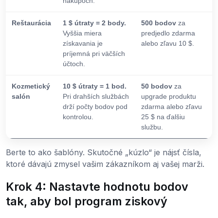
nákupoch.
Reštaurácia
1 $ útraty = 2 body.
500 bodov
za
Vyššia miera
predjedlo zdarma
získavania je
alebo zľavu 10 $.
príjemná pri väčších
účtoch.
Kozmetický
10 $ útraty = 1 bod.
50 bodov
za
salón
Pri drahších službách
upgrade produktu
drží počty bodov pod
zdarma alebo zľavu
kontrolou.
25 $ na ďalšiu
službu.
Berte to ako šablóny. Skutočné „kúzlo“ je nájsť čísla,
ktoré dávajú zmysel vašim zákazníkom aj vašej marži.
Krok 4: Nastavte hodnotu bodov
tak, aby bol program ziskový