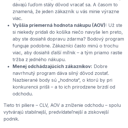
dávajú ľuďom stály dôvod vracať sa. A časom to
znamená, že jeden zákazník u vás minie výrazne
viac.
Vyššia priemerná hodnota nákupu (AOV):
Už ste
si niekedy pridali do košíka niečo navyše len preto,
aby ste dosiahli dopravu zdarma? Bodový program
funguje podobne. Zákazníci často minú o trochu
viac, aby dosiahli ďalší míľnik – a tým priamo rastie
tržba z jedného nákupu.
Menej odchádzajúcich zákazníkov:
Dobre
navrhnutý program dáva silný dôvod zostať.
Nazbierané body sú „hodnota“, o ktorú by pri
konkurencii prišli – a to ich prirodzene brzdí od
odchodu.
Tieto tri piliere – CLV, AOV a zníženie odchodu – spolu
vytvárajú stabilnejší, predvídateľnejší a ziskovejší
podnik.