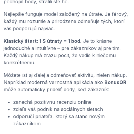
pochopil body, stratili ste ho.
Najlepšie funguje model založený na útrate. Je férový,
každý mu rozumie a prirodzene odmeňuje tých, ktorí
vás podporujú najviac.
Klasický štart: 1 $ útraty = 1 bod.
Je to krásne
jednoduché a intuitívne – pre zákazníkov aj pre tím.
Každý nákup má zrazu pocit, že vedie k niečomu
konkrétnemu.
Môžete ísť aj ďalej a odmeňovať aktivitu, nielen nákup.
Napríklad moderná vernostná aplikácia ako
BonusQR
môže automaticky prideliť body, keď zákazník:
zanechá pozitívnu recenziu online
zdieľa váš podnik na sociálnych sieťach
odporučí priateľa, ktorý sa stane novým
zákazníkom