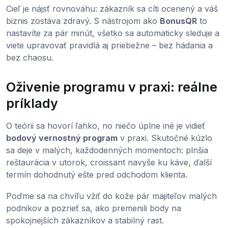
Cieľ je nájsť rovnováhu: zákazník sa cíti ocenený a váš
biznis zostáva zdravý. S nástrojom ako
BonusQR
to
nastavíte za pár minút, všetko sa automaticky sleduje a
viete upravovať pravidlá aj priebežne – bez hádania a
bez chaosu.
Oživenie programu v praxi: reálne
príklady
O teórii sa hovorí ľahko, no niečo úplne iné je vidieť
bodový vernostný program
v praxi. Skutočné kúzlo
sa deje v malých, každodenných momentoch: plnšia
reštaurácia v utorok, croissant navyše ku káve, ďalší
termín dohodnutý ešte pred odchodom klienta.
Poďme sa na chvíľu vžiť do kože pár majiteľov malých
podnikov a pozrieť sa, ako premenili body na
spokojnejších zákazníkov a stabilný rast.