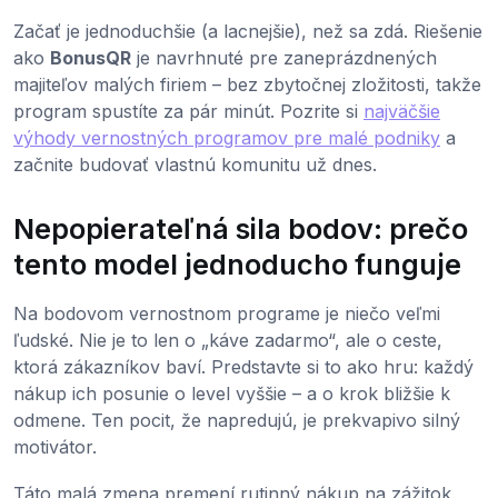
Začať je jednoduchšie (a lacnejšie), než sa zdá. Riešenie
ako
BonusQR
je navrhnuté pre zaneprázdnených
majiteľov malých firiem – bez zbytočnej zložitosti, takže
program spustíte za pár minút. Pozrite si
najväčšie
výhody vernostných programov pre malé podniky
a
začnite budovať vlastnú komunitu už dnes.
Nepopierateľná sila bodov: prečo
tento model jednoducho funguje
Na bodovom vernostnom programe je niečo veľmi
ľudské. Nie je to len o „káve zadarmo“, ale o ceste,
ktorá zákazníkov baví. Predstavte si to ako hru: každý
nákup ich posunie o level vyššie – a o krok bližšie k
odmene. Ten pocit, že napredujú, je prekvapivo silný
motivátor.
Táto malá zmena premení rutinný nákup na zážitok.