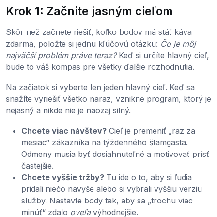
Krok 1: Začnite jasným cieľom
Skôr než začnete riešiť, koľko bodov má stáť káva
zdarma, položte si jednu kľúčovú otázku:
Čo je môj
najväčší problém práve teraz?
Keď si určíte hlavný cieľ,
bude to váš kompas pre všetky ďalšie rozhodnutia.
Na začiatok si vyberte len jeden hlavný cieľ. Keď sa
snažíte vyriešiť všetko naraz, vznikne program, ktorý je
nejasný a nikde nie je naozaj silný.
Chcete viac návštev?
Cieľ je premeniť „raz za
mesiac“ zákazníka na týždenného štamgasta.
Odmeny musia byť dosiahnuteľné a motivovať prísť
častejšie.
Chcete vyššie tržby?
Tu ide o to, aby si ľudia
pridali niečo navyše alebo si vybrali vyššiu verziu
služby. Nastavte body tak, aby sa „trochu viac
minúť“ zdalo
oveľa
výhodnejšie.