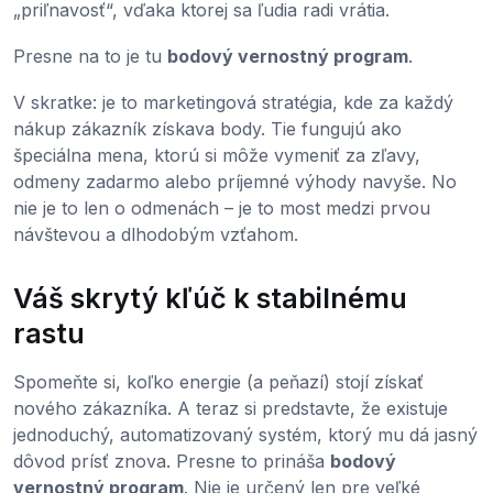
„priľnavosť“, vďaka ktorej sa ľudia radi vrátia.
Presne na to je tu
bodový vernostný program
.
V skratke: je to marketingová stratégia, kde za každý
nákup zákazník získava body. Tie fungujú ako
špeciálna mena, ktorú si môže vymeniť za zľavy,
odmeny zadarmo alebo príjemné výhody navyše. No
nie je to len o odmenách – je to most medzi prvou
návštevou a dlhodobým vzťahom.
Váš skrytý kľúč k stabilnému
rastu
Spomeňte si, koľko energie (a peňazí) stojí získať
nového zákazníka. A teraz si predstavte, že existuje
jednoduchý, automatizovaný systém, ktorý mu dá jasný
dôvod prísť znova. Presne to prináša
bodový
vernostný program
. Nie je určený len pre veľké