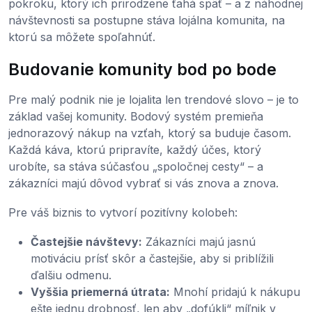
pokroku, ktorý ich prirodzene ťahá späť – a z náhodnej
návštevnosti sa postupne stáva lojálna komunita, na
ktorú sa môžete spoľahnúť.
Budovanie komunity bod po bode
Pre malý podnik nie je lojalita len trendové slovo – je to
základ vašej komunity. Bodový systém premieňa
jednorazový nákup na vzťah, ktorý sa buduje časom.
Každá káva, ktorú pripravíte, každý účes, ktorý
urobíte, sa stáva súčasťou „spoločnej cesty“ – a
zákazníci majú dôvod vybrať si vás znova a znova.
Pre váš biznis to vytvorí pozitívny kolobeh:
Častejšie návštevy:
Zákazníci majú jasnú
motiváciu prísť skôr a častejšie, aby si priblížili
ďalšiu odmenu.
Vyššia priemerná útrata:
Mnohí pridajú k nákupu
ešte jednu drobnosť, len aby „dofúkli“ míľnik v