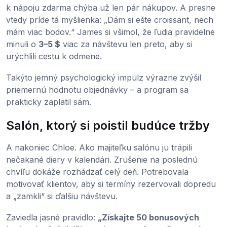
k nápoju zdarma chýba už len pár nákupov. A presne
vtedy príde tá myšlienka: „Dám si ešte croissant, nech
mám viac bodov.“ James si všimol, že ľudia pravidelne
minuli o
3–5 $
viac za návštevu len preto, aby si
urýchlili cestu k odmene.
Takýto jemný psychologický impulz výrazne zvýšil
priemernú hodnotu objednávky – a program sa
prakticky zaplatil sám.
Salón, ktorý si poistil budúce tržby
A nakoniec Chloe. Ako majiteľku salónu ju trápili
nečakané diery v kalendári. Zrušenie na poslednú
chvíľu dokáže rozhádzať celý deň. Potrebovala
motivovať klientov, aby si termíny rezervovali dopredu
a „zamkli“ si ďalšiu návštevu.
Zaviedla jasné pravidlo:
„Získajte 50 bonusových