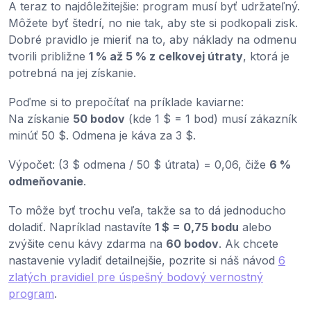
A teraz to najdôležitejšie: program musí byť udržateľný.
Môžete byť štedrí, no nie tak, aby ste si podkopali zisk.
Dobré pravidlo je mieriť na to, aby náklady na odmenu
tvorili približne
1 % až 5 % z celkovej útraty
, ktorá je
potrebná na jej získanie.
Poďme si to prepočítať na príklade kaviarne:
Na získanie
50 bodov
(kde 1 $ = 1 bod) musí zákazník
minúť 50 $. Odmena je káva za 3 $.
Výpočet: (3 $ odmena / 50 $ útrata) = 0,06, čiže
6 %
odmeňovanie
.
To môže byť trochu veľa, takže sa to dá jednoducho
doladiť. Napríklad nastavíte
1 $ = 0,75 bodu
alebo
zvýšite cenu kávy zdarma na
60 bodov
. Ak chcete
nastavenie vyladiť detailnejšie, pozrite si náš návod
6
zlatých pravidiel pre úspešný bodový vernostný
program
.